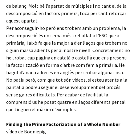
de balanç. Molt bé l’apartat de múltiples i no tant el de la
descomposició en factors primers, toca per tant reforçar
aquest apartat.
Per aconseguir-ho però ens trobem amb un problema, la
descomposició és un tema més treballat a l’ESO que a
primària, i això fa que la majoria d’enllaços que trobem no
siguin massa adients per al nostre nivell. Concretament no
he trobat cap pàgina en català o castellà que ens presenti
la factorització en forma d’arbre com fem a primària. He
hagut d’anar a adreces en anglès per trobar alguna cosa.
No patiu però, com que tot són vídeos, si esteu atents a la
pantalla podreu seguir el desenvolupament del procés
sense gaires dificultats. Per acabar de facilitat la
comprensió us he posat quatre enllaços diferents per tal
que tingueu el màxim d’exemples.
Finding the Prime Factorization of a Whole Number
vídeo de Booniepig