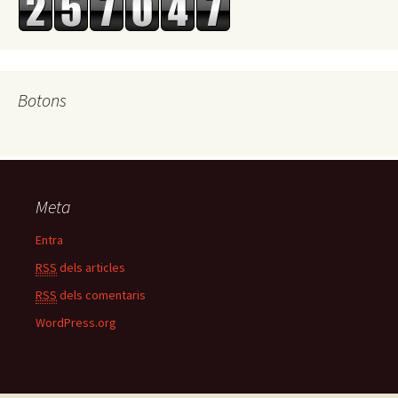
Botons
Meta
Entra
RSS
dels articles
RSS
dels comentaris
WordPress.org