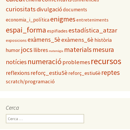
e
s
curiositats
divulgació
documents
enigmes
economia_i_política
entreteniments
espai_forma
estadística_atzar
espifiades
exàmens_5è
exàmens_6è
història
exposicions
materials
mesura
jocs
llibres
humor
matemàgia
recursos
numeració
notícies
problemes
reptes
reflexions
reforç_estiu5è
reforç_estiu6è
scratch/programació
Cerca
C
e
r