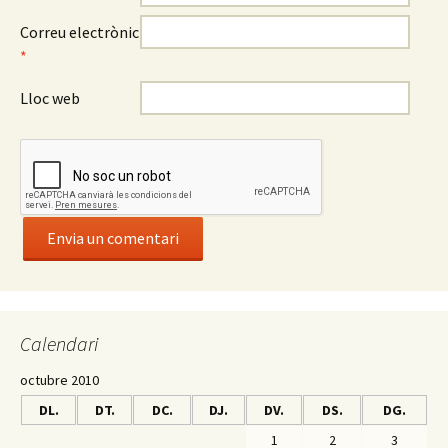
Correu electrònic
*
Lloc web
Calendari
octubre 2010
DL.
DT.
DC.
DJ.
DV.
DS.
DG.
1
2
3