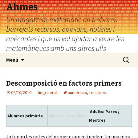
Ahmes
Un magatzem matemàtic on trobareu
barrejats recursos, opinions, notícies i
anècdotes i que us vol ajudar a veure les
matemàtiques amb uns altres ulls
Vés
Cerca:
Menú
al
contingut
Descomposició en factors primers
04/10/2010
general
numeració
,
recursos
Adults: Pares /
Alumnes primària
Alumnes secundària
Mestres
Ja tenim les notes del primer examen i podem fer una mica