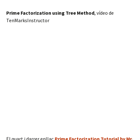
Prime Factorization using Tree Method
, vídeo de
TenMarksInstructor
El quart i darrer enllaç
Prime Factorization Tutorial by Mr.