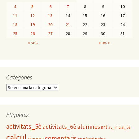
4
5
6
7
8
9
10
11
12
13
14
15
16
17
18
19
20
21
22
23
24
25
26
27
28
29
30
31
« set.
nov. »
Categories
C
a
t
e
g
Etiquetes
o
activitats_5è
alumnes
activitats_6è
r
art
av_inicial_5è
i
calcul
comentaris
cinema
conferències