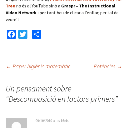
Tree
no és al YouTube sinó a
Graspr – The Instructional
Video Network
i per tant heu de clicar a l’enllaç per tal de
veure’l
Fa
T
C
ce
wi
o
b
tt
m
o
er
p
←
Paper higiènic matemàtic
Potències
→
o
ar
Navegació
k
te
Un pensament sobre
ix
pels
“
Descomposició en factors primers
”
articles
09/10/2010 a les 16:44