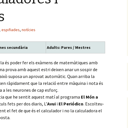
s
,
espifiades
,
notícies
nes secundària
Adults: Pares / Mestres
nalla és poder fer els exàmens de matemàtiques amb
una prova amb aquest estri deixen anar un sospir de
això suposa un aprovat automàtic. Quan arriba la
xen ràpidament que la relació entre màquina i nota és
ra a les neurones de cap esforç.
cia que he sentit aquest matí al programa
El Món a
uls fets per dos diaris, L’
Avui
i
El Periódico
. Escolteu-
nt el fet de que és el calculador i no la calculadora el
posta.