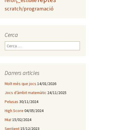
reforç_estiu6è
scratch/programació
Cerca
C
e
r
c
a
Darrers articles
:
Molt més que jocs
14/01/2026
Jocs d’àmbit matemàtic
24/11/2025
Pelusas
30/11/2024
High Score
04/05/2024
Mia!
15/02/2024
Sentient
15/12/2023