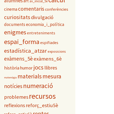
alumnes
art
e
av_inicial_5è
s
comentaris
cinema
conferències
curiositats
divulgació
documents
economia_i_política
enigmes
entreteniments
espai_forma
espifiades
estadística_atzar
exposicions
exàmens_5è
exàmens_6è
jocs
llibres
història
humor
materials
mesura
matemàgia
numeració
notícies
recursos
problemes
reflexions
reforç_estiu5è
reptes