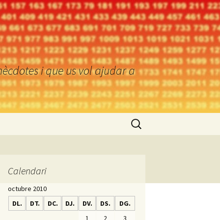
ècdotes i que us vol ajudar a
Cerca:
Calendari
octubre 2010
DL.
DT.
DC.
DJ.
DV.
DS.
DG.
1
2
3