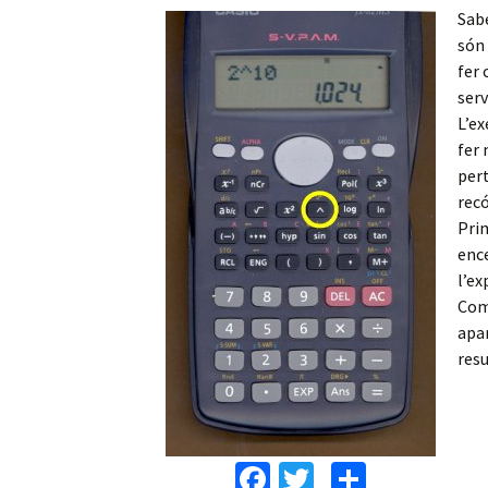
Sabe
són 
fer 
serv
L’ex
fer 
pert
recó
Prim
ence
l’ex
Com 
apar
resu
Fa
T
C