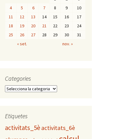
4
5
6
7
8
9
10
11
12
13
14
15
16
17
18
19
20
21
22
23
24
25
26
27
28
29
30
31
« set.
nov. »
Categories
C
a
t
e
g
Etiquetes
o
activitats_5è
activitats_6è
r
i
calcul