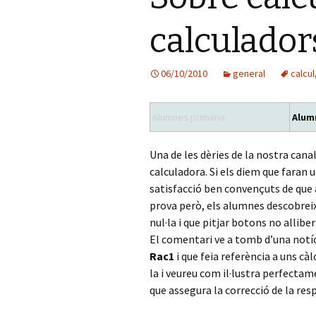
calculador
06/10/2010
general
calcul
Alumnes primària
Alum
Una de les dèries de la nostra ca
calculadora. Si els diem que faran 
satisfacció ben convençuts de que 
prova però, els alumnes descobrei
nul·la i que pitjar botons no allibe
El comentari ve a tomb d’una notí
Rac1
i que feia referència a uns càlc
la i veureu com il·lustra perfectame
que assegura la correcció de la res