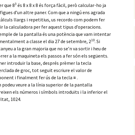
3
r que 8
és 8 x 8 x 8 és força fàcil, però calcular-ho ja
figues d’un altre paner. Com que a ningú ens agrada
càlculs llargs i repetitius, us recordo com podem fer
ir la calculadora per fer aquest tipus d’operacions.
emple de la pantalla és una potència que vam intentar
10
mentalment a classe el dia 27 de setembre, 2
. Si
anyeu a la gran majoria que no se’n va sortir i heu de
rrer a la maquineta els passos a fer són els següents.
er introduir la base, després prèmer la tecla
rclada de groc, tot seguit escriure el valor de
ponent i finalment fer ús de la tecla
=
.
podeu veure a la línia superior de la pantalla
eixen els números i símbols introduïts i la inferior el
ltat, 1024.