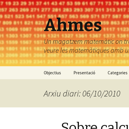
Ahmes
Un magatzem matemàtic on troba
veure les matemàtiques amb uns
Vés
Objectius
Presentació
Categories
al
contingut
Arxiu diari: 06/10/2010
Sobre calc