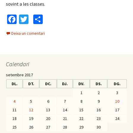
sovint a les classes.
Fa
T
C
ce
wi
o
Deixa un comentari
b
tt
m
o
er
p
o
ar
Calendari
k
te
ix
setembre 2017
DL.
DT.
DC.
DJ.
DV.
DS.
DG.
1
2
3
4
5
6
7
8
9
10
11
12
13
14
15
16
17
18
19
20
21
22
23
24
25
26
27
28
29
30