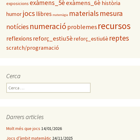
exàmens_5è
exàmens_6è
història
exposicions
materials
mesura
jocs
llibres
humor
matemàgia
recursos
numeració
notícies
problemes
reptes
reflexions
reforç_estiu5è
reforç_estiu6è
scratch/programació
Cerca
C
e
r
c
a
Darrers articles
:
Molt més que jocs
14/01/2026
Jocs d’àmbit matemàtic
24/11/2025