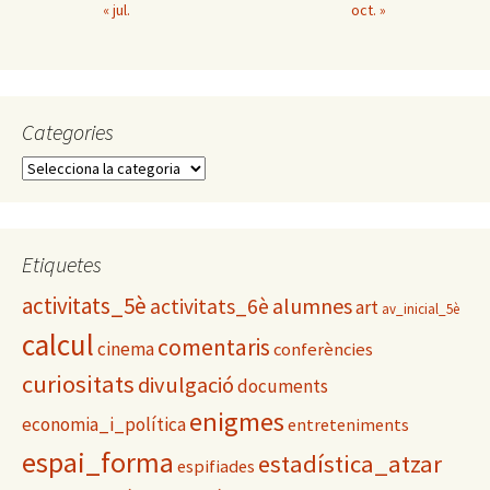
« jul.
oct. »
Categories
C
a
t
e
g
Etiquetes
o
activitats_5è
alumnes
activitats_6è
r
art
av_inicial_5è
i
calcul
comentaris
cinema
conferències
e
s
curiositats
divulgació
documents
enigmes
economia_i_política
entreteniments
espai_forma
estadística_atzar
espifiades