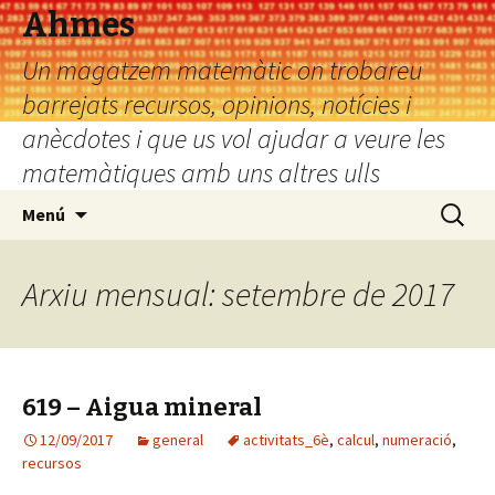
Ahmes
Un magatzem matemàtic on trobareu
barrejats recursos, opinions, notícies i
anècdotes i que us vol ajudar a veure les
matemàtiques amb uns altres ulls
Vés
Cerca:
Menú
al
contingut
Arxiu mensual: setembre de 2017
619 – Aigua mineral
12/09/2017
general
activitats_6è
,
calcul
,
numeració
,
recursos