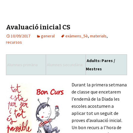
b
tt
m
o
er
p
o
ar
Avaluació inicial CS
k
te
10/09/2017
general
ix
exàmens_5è
,
materials
,
recursos
Adults: Pares /
Alumnes primària
Alumnes secundària
Mestres
Durant la primera setmana
de classe que encetarem
l’endemà de la Diada les
escoles acostumen a
aplicar tot un seguit de
proves d’avaluació inicial.
Un bon recurs a l’hora de