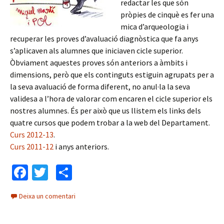
redactar les que són
pròpies de cinquè es fer una
mica d’arqueologia i
recuperar les proves d’avaluació diagnòstica que fa anys
s’aplicaven als alumnes que iniciaven cicle superior.
Òbviament aquestes proves són anteriors a àmbits i
dimensions, però que els continguts estiguin agrupats per a
la seva avaluació de forma diferent, no anul·la la seva
validesa a l’hora de valorar com encaren el cicle superior els
nostres alumnes. És per això que us llistem els links dels
quatre cursos que podem trobar a la web del Departament.
Curs 2012-13
.
Curs 2011-12
i anys anteriors.
Fa
T
C
ce
wi
o
Deixa un comentari
b
tt
m
o
er
p