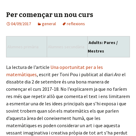
o
ar
Per començar un nou curs
k
te
04/09/2017
general
ix
reflexions
Adults: Pares /
Alumnes primària
Alumnes secundària
Mestres
La lectura de l’article
Una oportunitat per a les
matemàtiques
, escrit per Toni Pou i publicat al diari
Ara
el
dissabte dia 2 de setembre és una bona manera de
començar el curs 2017-18. No l’explicarem ja que no faríem
res més que repetir allò que comenta el text i ens limitarem
a esmentar una de les idees principals que s’hi exposa i que
sovint trobem quan són els matemàtics els que parlen
d’aquesta àrea del coneixement humà, que les
matemàtiques es poden considerar un art i que aquesta
vessant imaginativa i creativa pròpia de tot art s’ha perdut