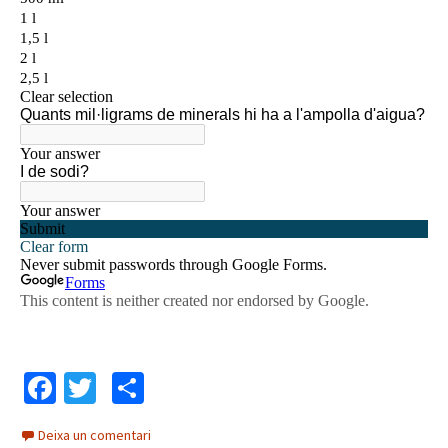
Fa
T
C
ce
wi
o
Deixa un comentari