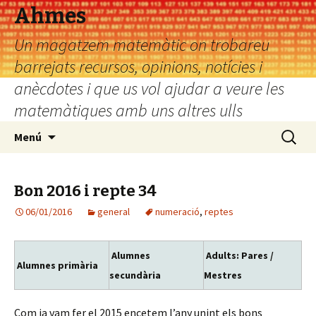
Ahmes
Un magatzem matemàtic on trobareu
barrejats recursos, opinions, notícies i
anècdotes i que us vol ajudar a veure les
matemàtiques amb uns altres ulls
Vés
Cerca:
Menú
al
contingut
Bon 2016 i repte 34
06/01/2016
general
numeració
,
reptes
Alumnes
Adults: Pares /
Alumnes primària
secundària
Mestres
Com ja vam fer el 2015 encetem l’any unint els bons