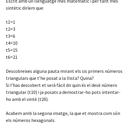
Escrit amb un llenguatge més matemàtic i per tant més
sintètic diríem que:
t1=1
t2=3
t3=6
t4=10
t5=15
t6=21
Descobreixes alguna pauta mirant els sis primers números
triangulars que t’he posat a la llista? Quina?
Si l’has descobert et serà fàcil dir quin és el desè número
triangular (t10) i ja posats a demostrar-ho pots intentar-
ho amb el vintè (t20).
Acabem amb la segona imatge, la que et mostra com són
els números hexagonals.