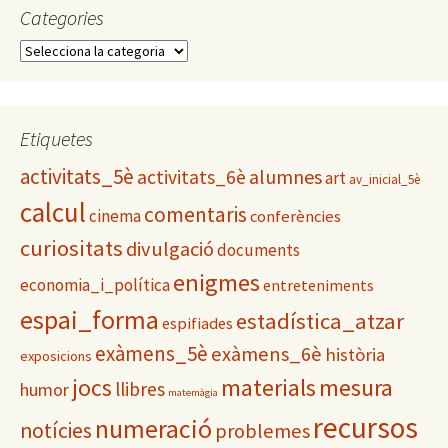
Categories
C
a
t
e
g
Etiquetes
o
activitats_5è
alumnes
activitats_6è
r
art
av_inicial_5è
i
calcul
comentaris
cinema
conferències
e
s
curiositats
divulgació
documents
enigmes
economia_i_política
entreteniments
espai_forma
estadística_atzar
espifiades
exàmens_5è
exàmens_6è
història
exposicions
materials
mesura
jocs
llibres
humor
matemàgia
recursos
numeració
notícies
problemes