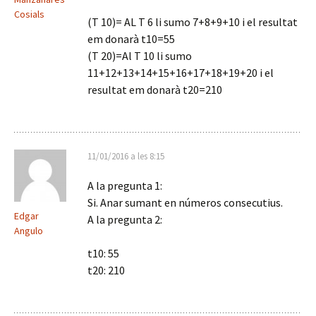
Cosials
(T 10)= AL T 6 li sumo 7+8+9+10 i el resultat
em donarà t10=55
(T 20)=Al T 10 li sumo
11+12+13+14+15+16+17+18+19+20 i el
resultat em donarà t20=210
11/01/2016 a les 8:15
A la pregunta 1:
Si. Anar sumant en números consecutius.
Edgar
A la pregunta 2:
Angulo
t10: 55
t20: 210