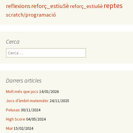
reptes
reflexions
reforç_estiu5è
reforç_estiu6è
scratch/programació
Cerca
C
e
r
c
a
Darrers articles
:
Molt més que jocs
14/01/2026
Jocs d’àmbit matemàtic
24/11/2025
Pelusas
30/11/2024
High Score
04/05/2024
Mia!
15/02/2024