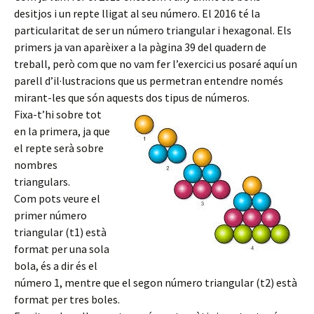
desitjos i un repte lligat al seu número. El 2016 té la
particularitat de ser un número triangular i hexagonal. Els
primers ja van aparèixer a la pàgina 39 del quadern de
treball, però com que no vam fer l’exercici us posaré aquí un
parell d’il·lustracions que us permetran entendre només
mirant-les que són aquests dos tipus de números.
Fixa-t’hi sobre tot
en la primera, ja que
el repte serà sobre
nombres
triangulars.
Com pots veure el
primer número
triangular (t1) està
format per una sola
bola, és a dir és el
número 1, mentre que el segon número triangular (t2) està
format per tres boles.