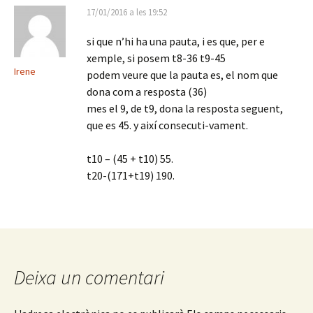
17/01/2016 a les 19:52
si que n’hi ha una pauta, i es que, per e
xemple, si posem t8-36 t9-45
Irene
podem veure que la pauta es, el nom que
dona com a resposta (36)
mes el 9, de t9, dona la resposta seguent,
que es 45. y així consecuti-vament.
t10 – (45 + t10) 55.
t20-(171+t19) 190.
Deixa un comentari