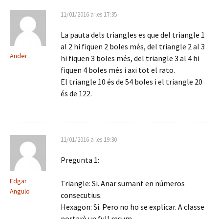
11/01/2016 a les 17:35
La pauta dels triangles es que del triangle 1
al 2 hi fiquen 2 boles més, del triangle 2 al 3
Ander
hi fiquen 3 boles més, del triangle 3 al 4 hi
fiquen 4 boles més i axi tot el rato.
El triangle 10 és de 54 boles i el triangle 20
és de 122.
11/01/2016 a les 19:30
Pregunta 1:
Edgar
Triangle: Si. Anar sumant en números
Angulo
consecutius.
Hexagon: Si. Pero no ho se explicar. A classe
portarè un full resum.