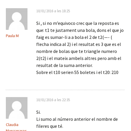
articles
10/01/2016 a les 18:25
Si , si no m’equivoco crec que la reposta es
que: t1 te justament una bola, dons el que jo
Paula M
faig es sumar-li a a bola el 2 de t2(—- (
flecha indica al 2) i el resultat es 3 que es el
nombre de bolas que te triangle numero
2(t2) i el mateix ambels altres pero amb el
resultat de la suma anterior.
Sobre el t10 serien 55 boletes i el t20: 210
10/01/2016 a les 22:35
Si.
Li sumo al número anterior el nombre de
Claudia
fileres que té.
Manzanares