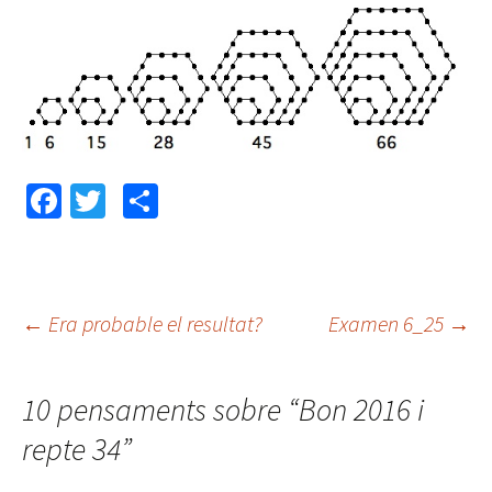
Fa
T
C
ce
wi
o
b
tt
m
o
er
p
←
Era probable el resultat?
Examen 6_25
→
o
ar
Navegació
k
te
10 pensaments sobre “
ix
Bon 2016 i
pels
repte 34
”