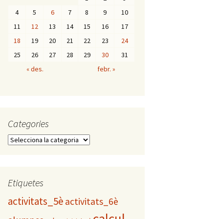
4
5
6
7
8
9
10
11
12
13
14
15
16
17
18
19
20
21
22
23
24
25
26
27
28
29
30
31
« des.
febr. »
Categories
C
a
t
e
g
Etiquetes
o
activitats_5è
activitats_6è
r
i
calcul