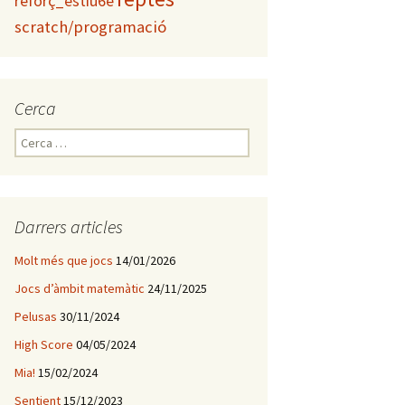
reforç_estiu6è
scratch/programació
Cerca
C
e
r
c
a
Darrers articles
:
Molt més que jocs
14/01/2026
Jocs d’àmbit matemàtic
24/11/2025
Pelusas
30/11/2024
High Score
04/05/2024
Mia!
15/02/2024
Sentient
15/12/2023