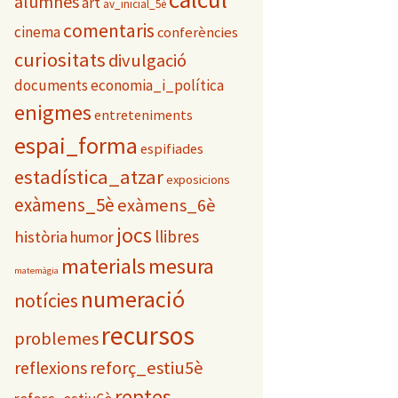
alumnes
art
e
av_inicial_5è
s
comentaris
cinema
conferències
curiositats
divulgació
documents
economia_i_política
enigmes
entreteniments
espai_forma
espifiades
estadística_atzar
exposicions
exàmens_5è
exàmens_6è
jocs
llibres
història
humor
materials
mesura
matemàgia
numeració
notícies
recursos
problemes
reflexions
reforç_estiu5è
reptes