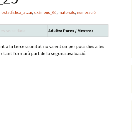
,
estadística_atzar
,
exàmens_6è
,
materials
,
numeració
es secundària
Adults: Pares / Mestres
 a la tercera unitat no va entrar per pocs dies a les
er tant formarà part de la segona avaluació.