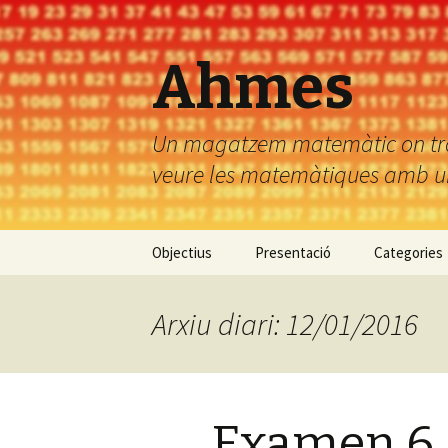
Ahmes
Un magatzem matemàtic on troba
veure les matemàtiques amb uns
Vés
Objectius
Presentació
Categories
al
contingut
Arxiu diari: 12/01/2016
Examen 6