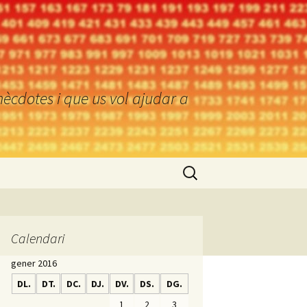
ècdotes i que us vol ajudar a
Cerca:
Calendari
gener 2016
DL.
DT.
DC.
DJ.
DV.
DS.
DG.
1
2
3