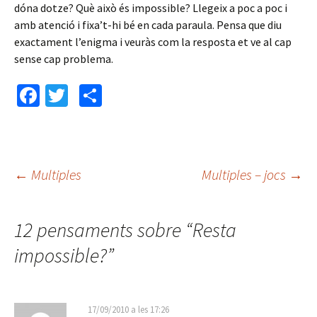
dóna dotze? Què això és impossible? Llegeix a poc a poc i
amb atenció i fixa’t-hi bé en cada paraula. Pensa que diu
exactament l’enigma i veuràs com la resposta et ve al cap
sense cap problema.
Fa
T
C
ce
wi
o
b
tt
m
o
er
p
←
Multiples
Multiples – jocs
→
o
ar
Navegació
k
te
12 pensaments sobre “
ix
Resta
pels
impossible?
”
articles
17/09/2010 a les 17:26