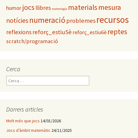
materials
mesura
jocs
llibres
humor
matemàgia
recursos
numeració
notícies
problemes
reptes
reflexions
reforç_estiu5è
reforç_estiu6è
scratch/programació
Cerca
C
e
r
c
a
Darrers articles
:
Molt més que jocs
14/01/2026
Jocs d’àmbit matemàtic
24/11/2025