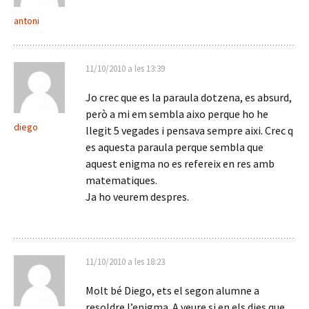
antoni
11/10/2010 a les 13:39
Jo crec que es la paraula dotzena, es absurd,
però a mi em sembla aixo perque ho he
diego
llegit 5 vegades i pensava sempre aixi. Crec q
es aquesta paraula perque sembla que
aquest enigma no es refereix en res amb
matematiques.
Ja ho veurem despres.
11/10/2010 a les 18:23
Molt bé Diego, ets el segon alumne a
resoldre l’enigma. A veure si en els dies que