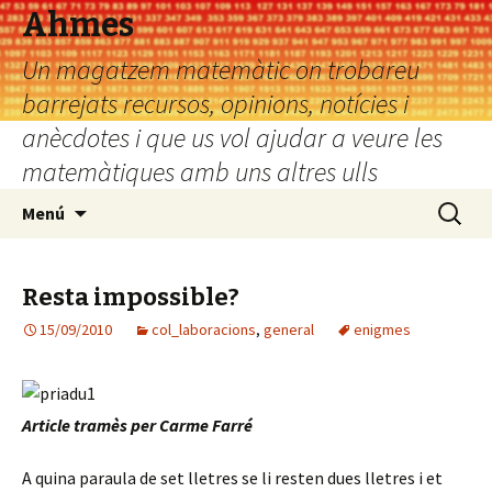
Ahmes
Un magatzem matemàtic on trobareu
barrejats recursos, opinions, notícies i
anècdotes i que us vol ajudar a veure les
matemàtiques amb uns altres ulls
Vés
Cerca:
Menú
al
contingut
Resta impossible?
15/09/2010
col_laboracions
,
general
enigmes
Article tramès per Carme Farré
A quina paraula de set lletres se li resten dues lletres i et