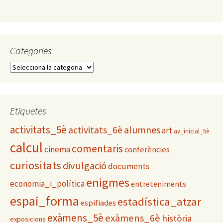
Categories
C
a
t
e
g
Etiquetes
o
activitats_5è
alumnes
activitats_6è
r
art
av_inicial_5è
i
calcul
comentaris
cinema
conferències
e
s
curiositats
divulgació
documents
enigmes
economia_i_política
entreteniments
espai_forma
estadística_atzar
espifiades
exàmens_5è
exàmens_6è
història
exposicions