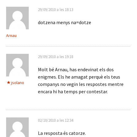
29/09/2010 a les 18:13
dotzena menys na=dotze
Arnau
29/09/2010 a les 19:18
Molt bé Arnau, has endevinat els dos
enigmes. Els he amagat perquè els teus
jsolano
companys no vegin les respostes mentre
encara hi ha temps per contestar.
02/10/2010 a les 12:34
La resposta és catorze.