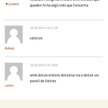
jsolano
queden hi ha algú més que l’encerta.
16/10/2010 a les 11:28
catorze
Ruben
18/10/2010 a les 18:56
amb dotze entens dotzena-na o dotze-un
parell de lletres
carlos