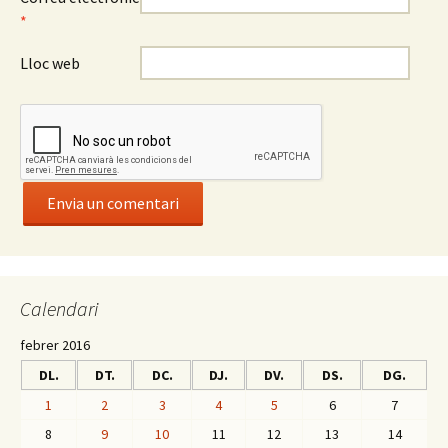
*
Lloc web
Calendari
febrer 2016
DL.
DT.
DC.
DJ.
DV.
DS.
DG.
1
2
3
4
5
6
7
8
9
10
11
12
13
14