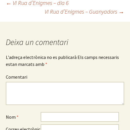
←
VI Rua d’Enigmes – dia 6
o
ar
VI Rua d’Enigmes – Guanyadors
→
Navegació
k
te
ix
pels
Deixa un comentari
articles
L'adreça electrònica no es publicarà
Els camps necessaris
estan marcats amb
*
Comentari
Nom
*
Correu electrònic