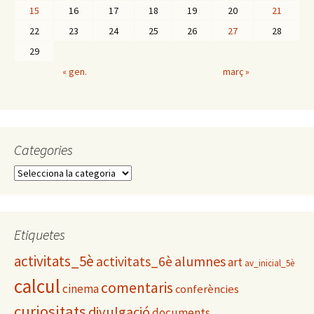
15
16
17
18
19
20
21
22
23
24
25
26
27
28
29
« gen.
març »
Categories
C
a
t
e
g
Etiquetes
o
activitats_5è
alumnes
activitats_6è
r
art
av_inicial_5è
i
calcul
comentaris
cinema
conferències
e
s
curiositats
divulgació
documents