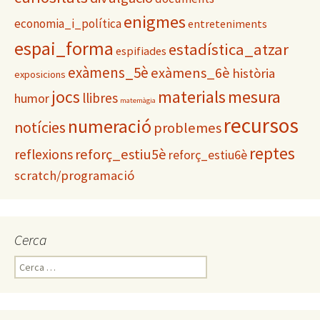
enigmes
economia_i_política
entreteniments
espai_forma
estadística_atzar
espifiades
exàmens_5è
exàmens_6è
història
exposicions
materials
mesura
jocs
llibres
humor
matemàgia
recursos
numeració
notícies
problemes
reptes
reflexions
reforç_estiu5è
reforç_estiu6è
scratch/programació
Cerca
C
e
r
c