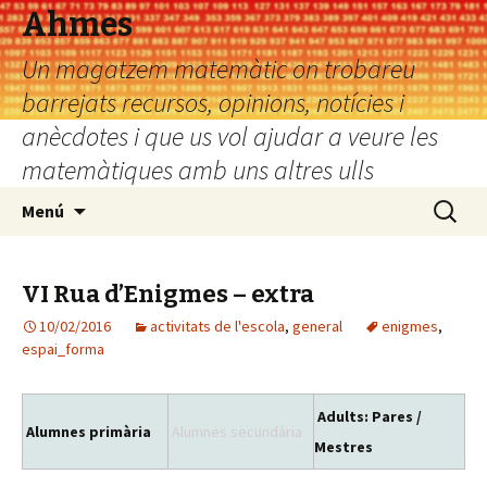
Ahmes
Un magatzem matemàtic on trobareu
barrejats recursos, opinions, notícies i
anècdotes i que us vol ajudar a veure les
matemàtiques amb uns altres ulls
Vés
Cerca:
Menú
al
contingut
VI Rua d’Enigmes – extra
10/02/2016
activitats de l'escola
,
general
enigmes
,
espai_forma
Adults: Pares /
Alumnes primària
Alumnes secundària
Mestres