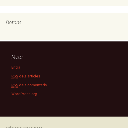
Botons
Meta
Entra
RSS
dels articles
RSS
dels comentaris
WordPress.org