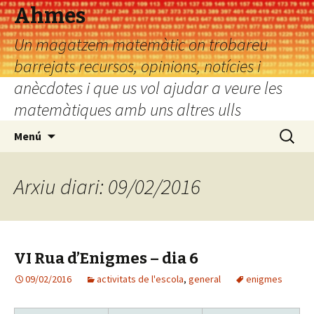
Ahmes
Un magatzem matemàtic on trobareu
barrejats recursos, opinions, notícies i
anècdotes i que us vol ajudar a veure les
matemàtiques amb uns altres ulls
Vés
Cerca:
Menú
al
contingut
Arxiu diari: 09/02/2016
VI Rua d’Enigmes – dia 6
09/02/2016
activitats de l'escola
,
general
enigmes