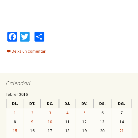
Fa
T
C
ce
wi
o
Deixa un comentari
b
tt
m
o
er
p
o
ar
Calendari
k
te
ix
febrer 2016
DL.
DT.
DC.
DJ.
DV.
DS.
DG.
1
2
3
4
5
6
7
8
9
10
11
12
13
14
15
16
17
18
19
20
21