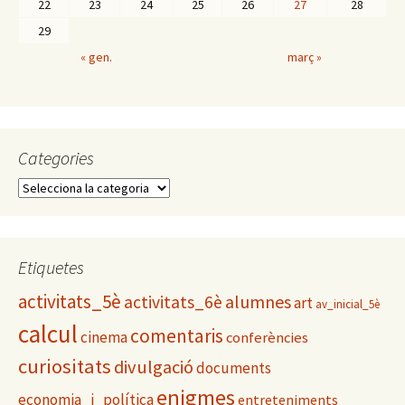
22
23
24
25
26
27
28
29
« gen.
març »
Categories
C
a
t
e
g
Etiquetes
o
activitats_5è
alumnes
activitats_6è
r
art
av_inicial_5è
i
calcul
comentaris
cinema
conferències
e
s
curiositats
divulgació
documents
enigmes
economia_i_política
entreteniments