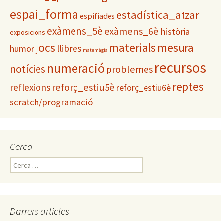
espai_forma
estadística_atzar
espifiades
exàmens_5è
exàmens_6è
història
exposicions
materials
mesura
jocs
llibres
humor
matemàgia
recursos
numeració
notícies
problemes
reptes
reflexions
reforç_estiu5è
reforç_estiu6è
scratch/programació
Cerca
C
e
r
c
a
Darrers articles
: