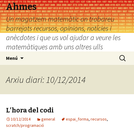
Ahmes
Un magatzem matemàtic on trobareu
barrejats recursos, opinions, notícies i
anècdotes i que us vol ajudar a veure les
matemàtiques amb uns altres ulls
Vés
Cerca:
Menú
al
contingut
Arxiu diari: 10/12/2014
L’hora del codi
10/12/2014
general
espai_forma
,
recursos
,
scratch/programació