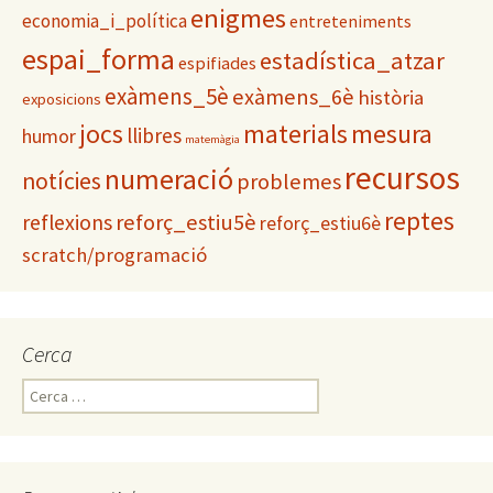
enigmes
economia_i_política
entreteniments
espai_forma
estadística_atzar
espifiades
exàmens_5è
exàmens_6è
història
exposicions
materials
mesura
jocs
llibres
humor
matemàgia
recursos
numeració
notícies
problemes
reptes
reflexions
reforç_estiu5è
reforç_estiu6è
scratch/programació
Cerca
C
e
r
c
a