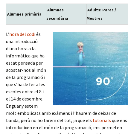
Alumnes
Adults: Pares /
Alumnes primària
secundària
Mestres
L’
hora del codi
és
una introducció
d’una hora a la
informàtica que ha
estat pensada per
acostar-nos al món
de la programació i
que s’ha de fer a les
escoles entre el 8 i
el 14 de desembre.
Enguany estem
molt embolicats amb exàmens i l’haurem de deixar de
banda, però no ho farem del tot, ja que els
tutorials
que ens
introdueixen en el món de la programació, ens permeten