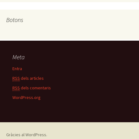
Botons
Meta
Entra
RSS
dels articles
RSS
dels comentaris
WordPress.org
Gràcies al WordPress.