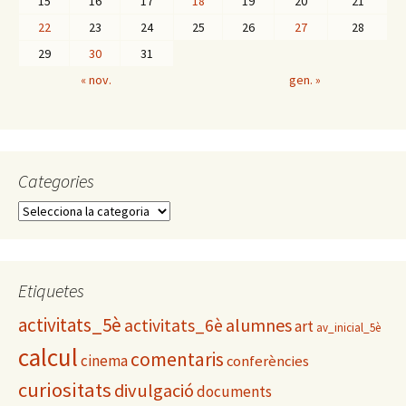
15
16
17
18
19
20
21
22
23
24
25
26
27
28
29
30
31
« nov.
gen. »
Categories
C
a
t
e
g
Etiquetes
o
activitats_5è
alumnes
activitats_6è
r
art
av_inicial_5è
i
calcul
comentaris
cinema
conferències
e
s
curiositats
divulgació
documents