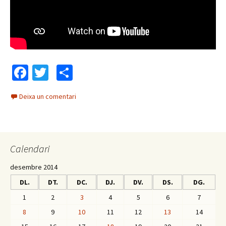
Fa
T
C
ce
wi
o
Deixa un comentari
b
tt
m
o
er
p
o
ar
Calendari
k
te
ix
desembre 2014
DL.
DT.
DC.
DJ.
DV.
DS.
DG.
1
2
3
4
5
6
7
8
9
10
11
12
13
14