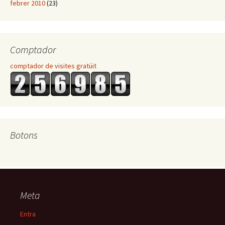
febrer 2010
(23)
Comptador
comptador de visites gratüit
Botons
Meta
Entra