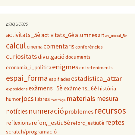
a
t
e
g
Etiquetes
o
activitats_5è
alumnes
activitats_6è
r
art
av_inicial_5è
i
calcul
comentaris
cinema
conferències
e
s
curiositats
divulgació
documents
enigmes
economia_i_política
entreteniments
espai_forma
estadística_atzar
espifiades
exàmens_5è
exàmens_6è
història
exposicions
materials
mesura
jocs
llibres
humor
matemàgia
recursos
numeració
notícies
problemes
reptes
reflexions
reforç_estiu5è
reforç_estiu6è
scratch/programació