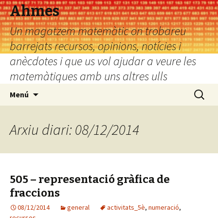
Ahmes
Un magatzem matemàtic on trobareu
barrejats recursos, opinions, notícies i
anècdotes i que us vol ajudar a veure les
matemàtiques amb uns altres ulls
Vés
Cerca:
Menú
al
contingut
Arxiu diari: 08/12/2014
505 – representació gràfica de
fraccions
08/12/2014
general
activitats_5è
,
numeració
,
recursos