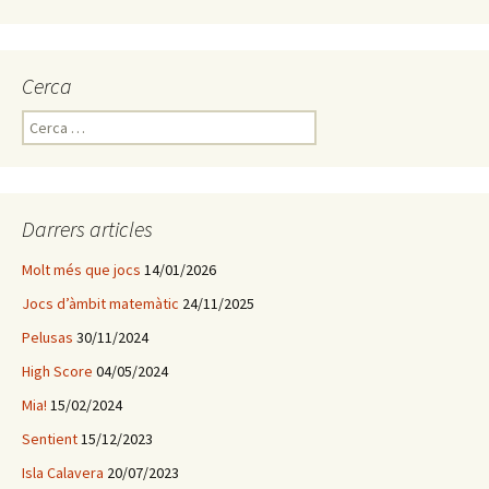
Cerca
C
e
r
c
a
Darrers articles
:
Molt més que jocs
14/01/2026
Jocs d’àmbit matemàtic
24/11/2025
Pelusas
30/11/2024
High Score
04/05/2024
Mia!
15/02/2024
Sentient
15/12/2023
Isla Calavera
20/07/2023