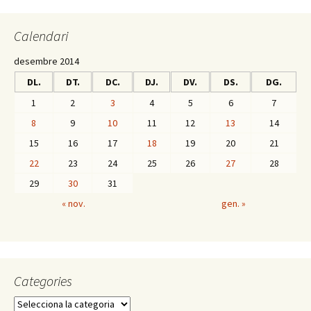
o
ar
Calendari
k
te
ix
desembre 2014
DL.
DT.
DC.
DJ.
DV.
DS.
DG.
1
2
3
4
5
6
7
8
9
10
11
12
13
14
15
16
17
18
19
20
21
22
23
24
25
26
27
28
29
30
31
« nov.
gen. »
Categories
C