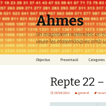
Ahmes
Un magatzem matemàtic on troba
veure les matemàtiques amb uns
Vés
Objectius
Presentació
Categories
al
contingut
Repte 22 
29/04/2013
general
recur