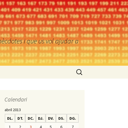
ècdotes i que us vol ajudar a
Cerca:
Calendari
abril 2013
DL.
DT.
DC.
DJ.
DV.
DS.
DG.
1
2
3
4
5
6
7