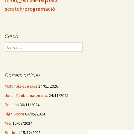
reforç_estiu6è
scratch/programació
Cerca
C
e
r
c
a
Darrers articles
:
Molt més que jocs
14/01/2026
Jocs d’àmbit matemàtic
24/11/2025
Pelusas
30/11/2024
High Score
04/05/2024
Mia!
15/02/2024
Sentient
15/12/2023