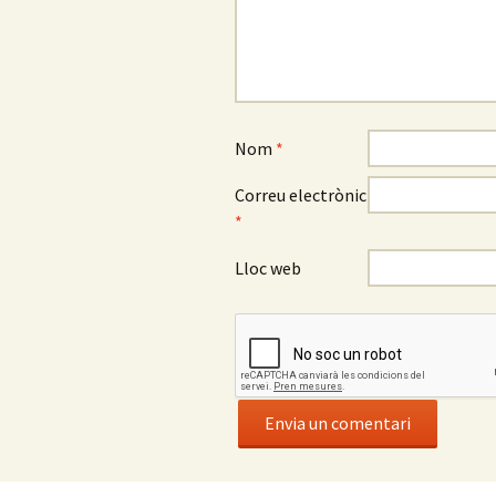
Nom
*
Correu electrònic
*
Lloc web