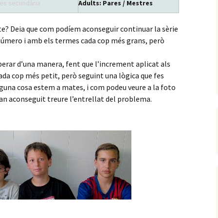
es secundària
Adults: Pares / Mestres
te? Deia que com podíem aconseguir continuar la sèrie
número i amb els termes cada cop més grans, però
rar d’una manera, fent que l’increment aplicat als
 cada cop més petit, però seguint una lògica que fes
alguna cosa estem a mates, i com podeu veure a la foto
han aconseguit treure l’entrellat del problema.