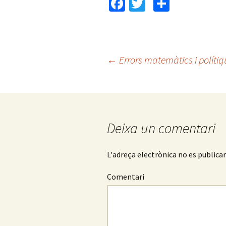
Fa
T
C
ce
wi
o
b
tt
m
o
er
p
←
Errors matemàtics i polítiq
o
ar
Navegació
k
te
ix
pels
Deixa un comentari
articles
L'adreça electrònica no es publica
Comentari