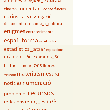
alumnes
art
e
av_inicial_5è
s
comentaris
cinema
conferències
curiositats
divulgació
documents
economia_i_política
enigmes
entreteniments
espai_forma
espifiades
estadística_atzar
exposicions
exàmens_5è
exàmens_6è
jocs
llibres
història
humor
materials
mesura
matemàgia
numeració
notícies
recursos
problemes
reflexions
reforç_estiu5è
reptes