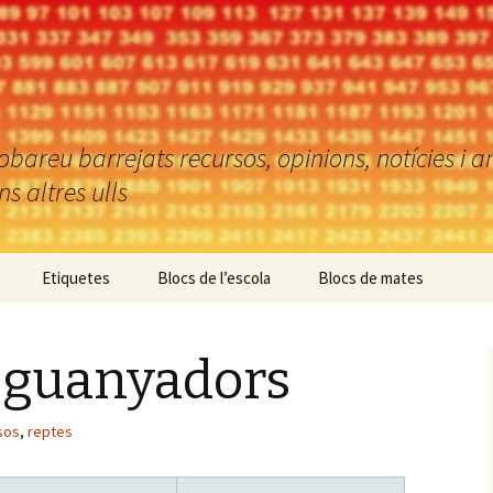
reu barrejats recursos, opinions, notícies i an
 altres ulls
Etiquetes
Blocs de l’escola
Blocs de mates
– guanyadors
sos
,
reptes