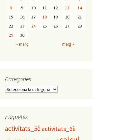
8
9
10
11
12
13
14
15
16
17
18
19
20
21
22
23
24
25
26
27
28
29
30
« març
maig »
Categories
C
a
t
e
g
Etiquetes
o
activitats_5è
activitats_6è
r
i
calcul