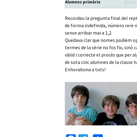
Alumnes primària
Alumn
Recordeu la pregunta final del rep
de forma indefinida, número rere 
sense arribar mai a 1,2.
Quedava clar que nomes podíem ope
termes de la sèrie no fos fix, sinò
vàlid i correcte el procès que per 
de sota cinc alumnes de la classe 
Enhorabona a tots!