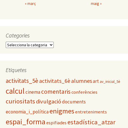
« març
maig »
Categories
C
a
t
e
g
Etiquetes
o
activitats_5è
alumnes
activitats_6è
r
art
av_inicial_5è
i
calcul
comentaris
cinema
conferències
e
s
curiositats
divulgació
documents
enigmes
economia_i_política
entreteniments
espai_forma
estadística_atzar
espifiades