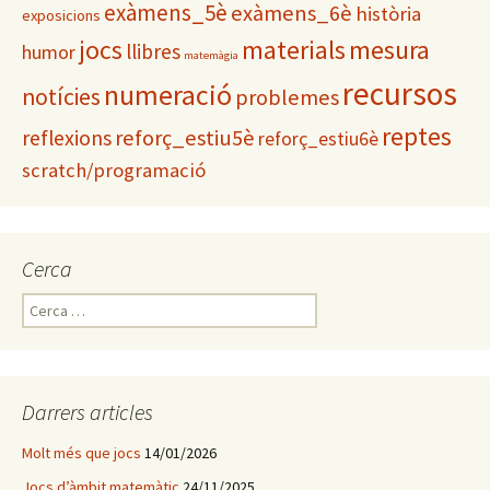
exàmens_5è
exàmens_6è
història
exposicions
materials
mesura
jocs
llibres
humor
matemàgia
recursos
numeració
notícies
problemes
reptes
reflexions
reforç_estiu5è
reforç_estiu6è
scratch/programació
Cerca
C
e
r
c
a
Darrers articles
:
Molt més que jocs
14/01/2026
Jocs d’àmbit matemàtic
24/11/2025