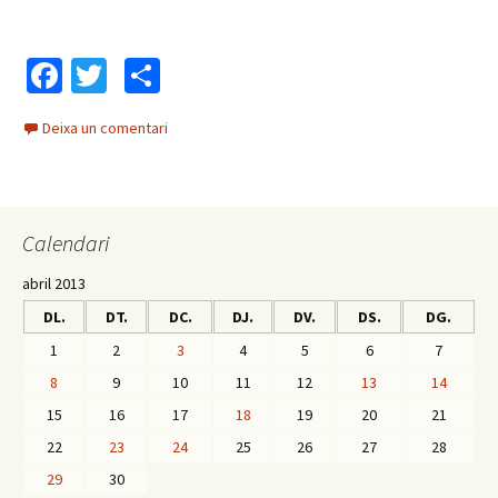
Fa
T
C
ce
wi
o
Deixa un comentari
b
tt
m
o
er
p
o
ar
Calendari
k
te
ix
abril 2013
DL.
DT.
DC.
DJ.
DV.
DS.
DG.
1
2
3
4
5
6
7
8
9
10
11
12
13
14
15
16
17
18
19
20
21
22
23
24
25
26
27
28
29
30