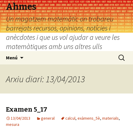
Ahmes
Un magatzem matemàtic on trobareu
barrejats recursos, opinions, notícies i
anècdotes i que us vol ajudar a veure les
matemàtiques amb uns altres ulls
Vés
Cerca:
Menú
al
contingut
Arxiu diari: 13/04/2013
Examen 5_17
13/04/2013
general
calcul
,
exàmens_5è
,
materials
,
mesura