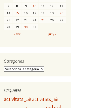
7
8
9
10
11
12
13
14
15
16
17
18
19
20
21
22
23
24
25
26
27
28
29
30
31
« abr.
juny »
Categories
C
a
t
e
g
Etiquetes
o
activitats_5è
activitats_6è
r
i
calcul