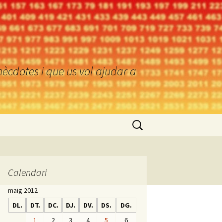
ècdotes i que us vol ajudar a
Cerca:
Calendari
maig 2012
DL.
DT.
DC.
DJ.
DV.
DS.
DG.
1
2
3
4
5
6