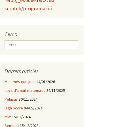
reforç_estiu6è
scratch/programació
Cerca
C
e
r
c
a
Darrers articles
:
Molt més que jocs
14/01/2026
Jocs d’àmbit matemàtic
24/11/2025
Pelusas
30/11/2024
High Score
04/05/2024
Mia!
15/02/2024
Sentient
15/12/2023