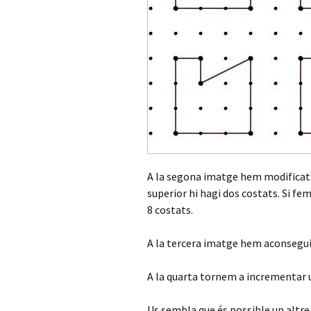
A la segona imatge hem modificat l
superior hi hagi dos costats. Si fe
8 costats.
A la tercera imatge hem aconseguir
A la quarta tornem a incrementar u
Us sembla que és possible un altr