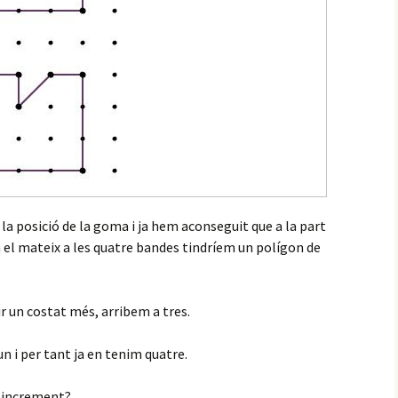
a posició de la goma i ja hem aconseguit que a la part
m el mateix a les quatre bandes tindríem un polígon de
 un costat més, arribem a tres.
n i per tant ja en tenim quatre.
e increment?