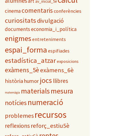
alumnes
art
e
av_inicial_5è
s
comentaris
cinema
conferències
curiositats
divulgació
documents
economia_i_política
enigmes
entreteniments
espai_forma
espifiades
estadística_atzar
exposicions
exàmens_5è
exàmens_6è
jocs
llibres
història
humor
materials
mesura
matemàgia
numeració
notícies
recursos
problemes
reflexions
reforç_estiu5è
reptes