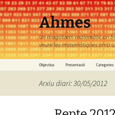
Ahmes
Un magatzem matemàtic on troba
veure les matemàtiques amb uns
Vés
Objectius
Presentació
Categories
al
contingut
Arxiu diari: 30/05/2012
Repte 2012