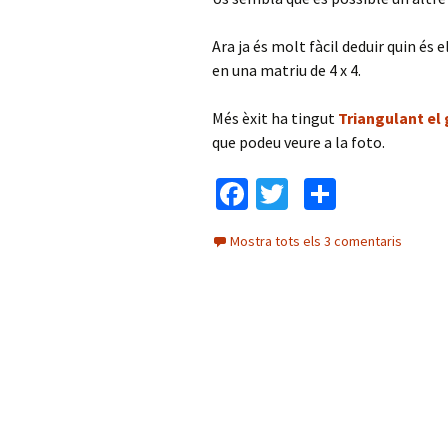
Ara ja és molt fàcil deduir quin é
en una matriu de 4 x 4.
Més èxit ha tingut
Triangulant el
que podeu veure a la foto.
Fa
T
C
ce
wi
o
Mostra tots els 3 comentaris
b
tt
m
o
er
p
o
ar
k
te
ix