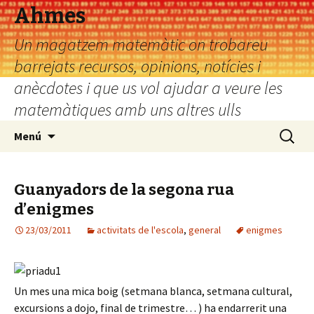
Ahmes
Un magatzem matemàtic on trobareu
barrejats recursos, opinions, notícies i
anècdotes i que us vol ajudar a veure les
matemàtiques amb uns altres ulls
Vés
Cerca:
Menú
al
contingut
Guanyadors de la segona rua
d’enigmes
23/03/2011
activitats de l'escola
,
general
enigmes
Un mes una mica boig (setmana blanca, setmana cultural,
excursions a dojo, final de trimestre… ) ha endarrerit una