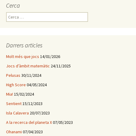
Cerca
C
e
r
c
a
Darrers articles
:
Molt més que jocs
14/01/2026
Jocs d’àmbit matemàtic
24/11/2025
Pelusas
30/11/2024
High Score
04/05/2024
Mia!
15/02/2024
Sentient
15/12/2023
Isla Calavera
20/07/2023
A la recerca del planeta X
07/05/2023
Ohanami
07/04/2023