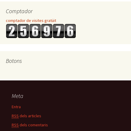
Comptador
comptador de visites gratüit
Botons
Meta
Entra
RSS
dels articles
RSS
dels comentaris