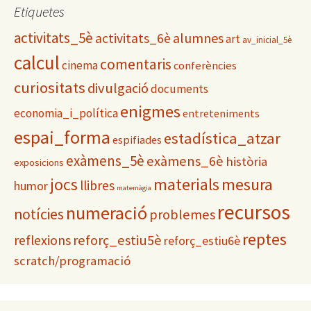
g
Etiquetes
o
activitats_5è
alumnes
activitats_6è
r
art
av_inicial_5è
i
calcul
comentaris
cinema
conferències
e
s
curiositats
divulgació
documents
enigmes
economia_i_política
entreteniments
espai_forma
estadística_atzar
espifiades
exàmens_5è
exàmens_6è
història
exposicions
materials
mesura
jocs
llibres
humor
matemàgia
recursos
numeració
notícies
problemes
reptes
reflexions
reforç_estiu5è
reforç_estiu6è
scratch/programació