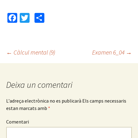
Fa
T
C
ce
wi
o
b
tt
m
o
er
p
←
Càlcul mental (9)
Examen 6_04
→
o
ar
Navegació
k
te
ix
pels
Deixa un comentari
articles
L'adreça electrònica no es publicarà
Els camps necessaris
estan marcats amb
*
Comentari