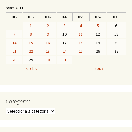
març 2011
DL.
DT.
DC.
DJ.
DV.
DS.
DG.
1
2
3
4
5
6
7
8
9
10
11
12
13
14
15
16
17
18
19
20
21
22
23
24
25
26
27
28
29
30
31
« febr.
abr. »
Categories
C
a
t
e