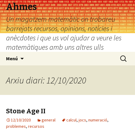
Ahmes
Un magatzem matemàtic on trobareu
barrejats recursos, opinions, notícies i
anècdotes i que us vol ajudar a veure les
matemàtiques amb uns altres ulls
Vés
Cerca:
Menú
al
contingut
Arxiu diari: 12/10/2020
Stone Age II
12/10/2020
general
calcul
,
jocs
,
numeració
,
problemes
,
recursos