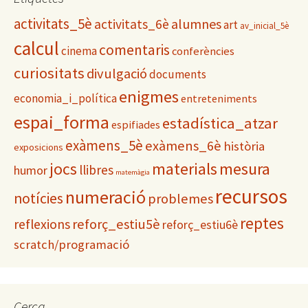
o
activitats_5è
alumnes
activitats_6è
r
art
av_inicial_5è
i
calcul
comentaris
cinema
conferències
e
s
curiositats
divulgació
documents
enigmes
economia_i_política
entreteniments
espai_forma
estadística_atzar
espifiades
exàmens_5è
exàmens_6è
història
exposicions
materials
mesura
jocs
llibres
humor
matemàgia
recursos
numeració
notícies
problemes
reptes
reflexions
reforç_estiu5è
reforç_estiu6è
scratch/programació
Cerca