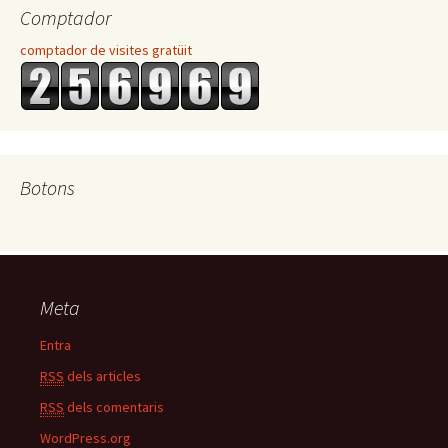
Comptador
comptador de visites gratüit
Botons
Meta
Entra
RSS
dels articles
RSS
dels comentaris
WordPress.org