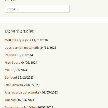
C
e
r
c
a
Darrers articles
:
Molt més que jocs
14/01/2026
Jocs d’àmbit matemàtic
24/11/2025
Pelusas
30/11/2024
High Score
04/05/2024
Mia!
15/02/2024
Sentient
15/12/2023
Isla Calavera
20/07/2023
A la recerca del planeta X
07/05/2023
Ohanami
07/04/2023
Solucions de la 10 Rua
26/02/2023