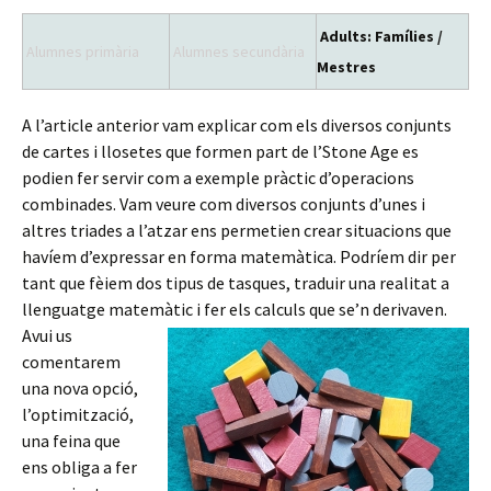
Adults: Famílies /
Alumnes primària
Alumnes secundària
Mestres
A l’article anterior vam explicar com els diversos conjunts
de cartes i llosetes que formen part de l’Stone Age es
podien fer servir com a exemple pràctic d’operacions
combinades. Vam veure com diversos conjunts d’unes i
altres triades a l’atzar ens permetien crear situacions que
havíem d’expressar en forma matemàtica. Podríem dir per
tant que fèiem dos tipus de tasques, traduir una realitat a
llenguatge matemàtic i fer els calculs que se’n derivaven.
Avui us
comentarem
una nova opció,
l’optimització,
una feina que
ens obliga a fer