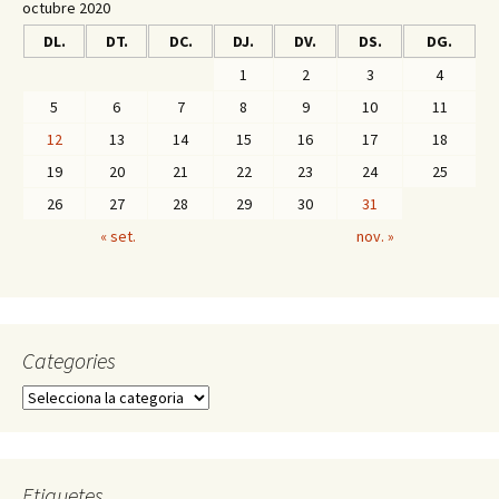
ix
octubre 2020
DL.
DT.
DC.
DJ.
DV.
DS.
DG.
1
2
3
4
5
6
7
8
9
10
11
12
13
14
15
16
17
18
19
20
21
22
23
24
25
26
27
28
29
30
31
« set.
nov. »
Categories
C
a
t
e
g
Etiquetes