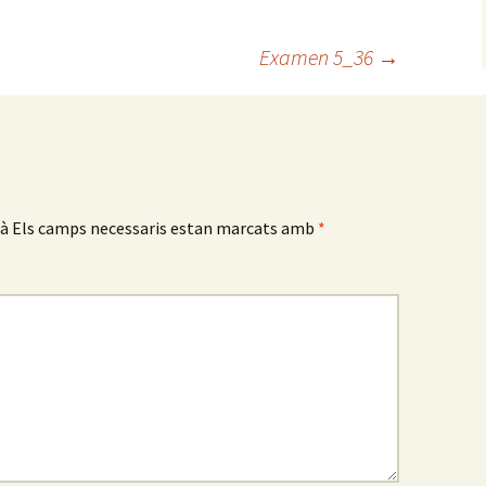
Examen 5_36
→
rà
Els camps necessaris estan marcats amb
*