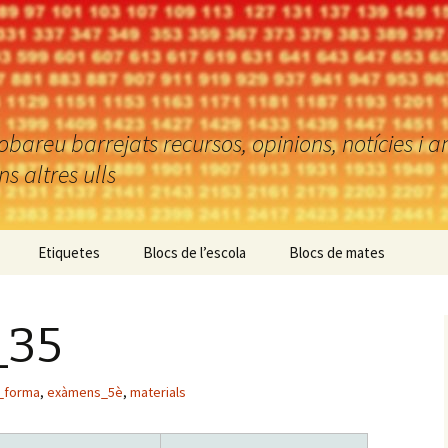
reu barrejats recursos, opinions, notícies i an
 altres ulls
Etiquetes
Blocs de l’escola
Blocs de mates
_35
_forma
,
exàmens_5è
,
materials