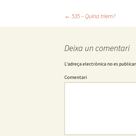
b
tt
m
o
er
p
←
535 – Quina triem?
o
ar
Navegació
k
te
ix
pels
Deixa un comentari
articles
L'adreça electrònica no es publica
Comentari