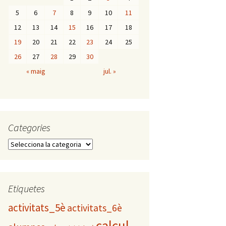
5
6
7
8
9
10
11
12
13
14
15
16
17
18
19
20
21
22
23
24
25
26
27
28
29
30
« maig
jul. »
Categories
C
a
t
e
g
Etiquetes
o
activitats_5è
activitats_6è
r
i
calcul