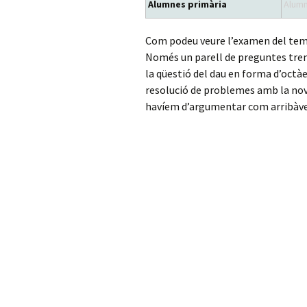
Alumnes primària
Alumn
Com podeu veure l’examen del tem
Només un parell de preguntes tren
la qüestió del dau en forma d’octà
resolució de problemes amb la no
havíem d’argumentar com arribàve