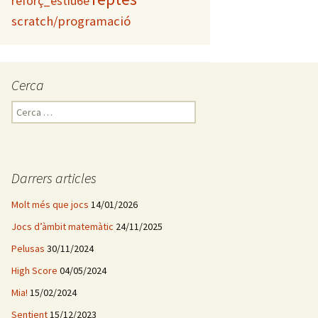
reforç_estiu6è
scratch/programació
Cerca
C
e
r
c
a
Darrers articles
:
Molt més que jocs
14/01/2026
Jocs d’àmbit matemàtic
24/11/2025
Pelusas
30/11/2024
High Score
04/05/2024
Mia!
15/02/2024
Sentient
15/12/2023