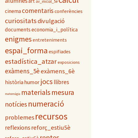
alumnes
art
e
av_inicial_5è
s
comentaris
cinema
conferències
curiositats
divulgació
documents
economia_i_política
enigmes
entreteniments
espai_forma
espifiades
estadística_atzar
exposicions
exàmens_5è
exàmens_6è
jocs
llibres
història
humor
materials
mesura
matemàgia
numeració
notícies
recursos
problemes
reflexions
reforç_estiu5è
reptes