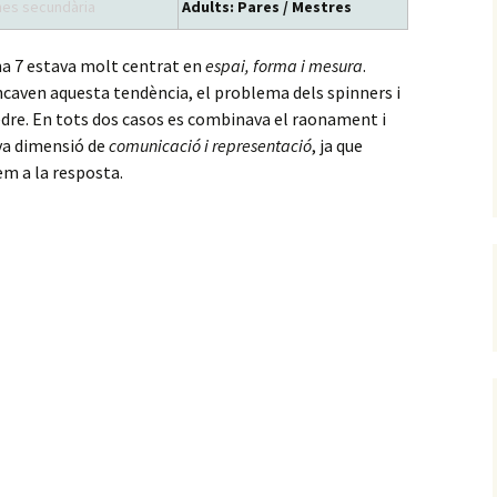
es secundària
Adults: Pares / Mestres
a 7 estava molt centrat en
espai, forma i mesura
.
caven aquesta tendència, el problema dels spinners i
edre. En tots dos casos es combinava el raonament i
va dimensió de
comunicació i representació
, ja que
m a la resposta.