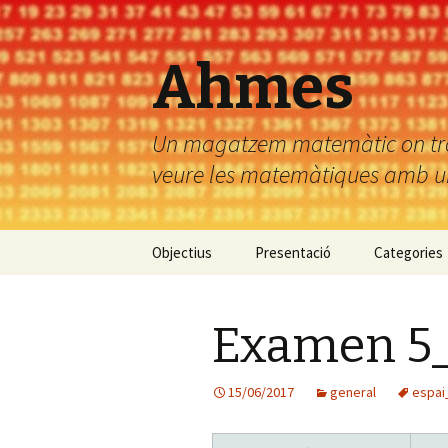
Ahmes
Un magatzem matemàtic on troba
veure les matemàtiques amb uns
Vés
Objectius
Presentació
Categories
al
contingut
Examen 5
15/06/2017
general
espai