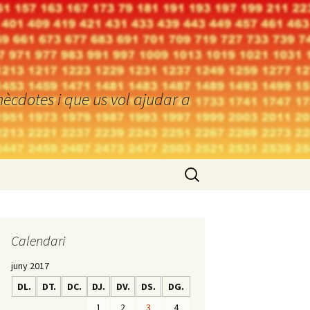
ècdotes i que us vol ajudar a
Cerca:
Calendari
juny 2017
DL.
DT.
DC.
DJ.
DV.
DS.
DG.
1
2
3
4