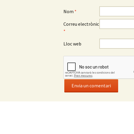
Nom
*
Correu electrònic
*
Lloc web