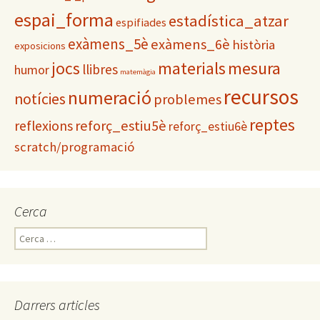
espai_forma
estadística_atzar
espifiades
exàmens_5è
exàmens_6è
història
exposicions
materials
mesura
jocs
llibres
humor
matemàgia
recursos
numeració
notícies
problemes
reptes
reflexions
reforç_estiu5è
reforç_estiu6è
scratch/programació
Cerca
C
e
r
c
a
Darrers articles
: