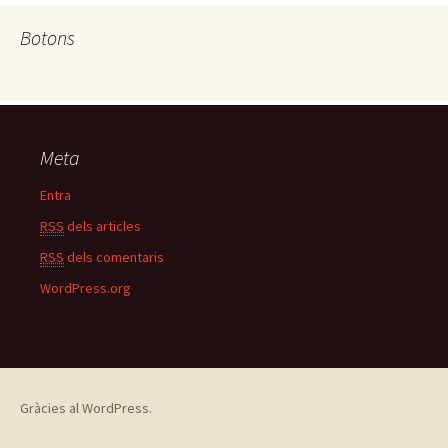
Botons
Meta
Entra
RSS
dels articles
RSS
dels comentaris
WordPress.org
Gràcies al WordPress.