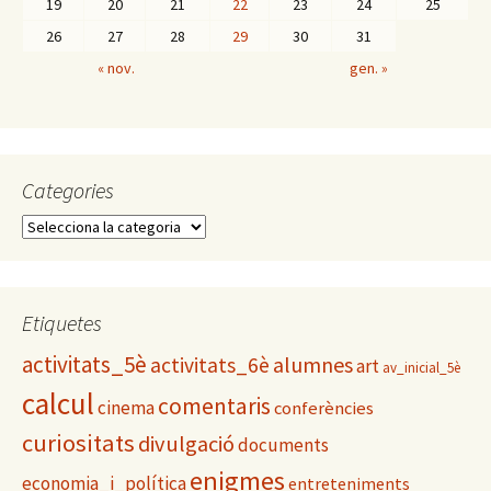
19
20
21
22
23
24
25
26
27
28
29
30
31
« nov.
gen. »
Categories
C
a
t
e
g
Etiquetes
o
activitats_5è
alumnes
activitats_6è
r
art
av_inicial_5è
i
calcul
comentaris
cinema
conferències
e
s
curiositats
divulgació
documents
enigmes
economia_i_política
entreteniments