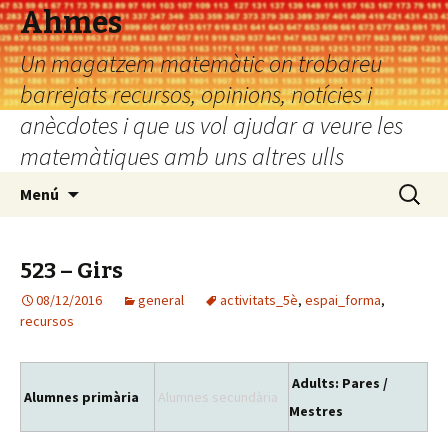
Ahmes
Un magatzem matemàtic on trobareu
barrejats recursos, opinions, notícies i
anècdotes i que us vol ajudar a veure les
matemàtiques amb uns altres ulls
Vés
Cerca:
Menú
al
contingut
523 – Girs
08/12/2016
general
activitats_5è
,
espai_forma
,
recursos
Adults: Pares /
Alumnes primària
Alumnes secundària
Mestres