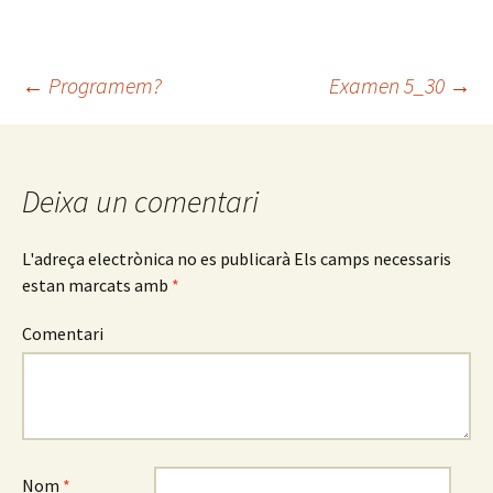
b
tt
m
o
er
p
←
Programem?
Examen 5_30
→
o
ar
Navegació
k
te
ix
pels
Deixa un comentari
articles
L'adreça electrònica no es publicarà
Els camps necessaris
estan marcats amb
*
Comentari
Nom
*