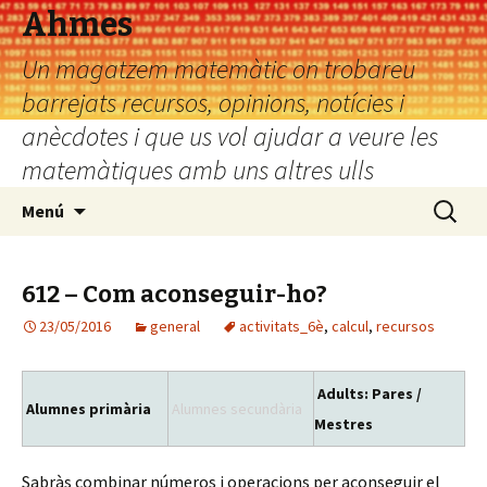
Ahmes
Un magatzem matemàtic on trobareu
barrejats recursos, opinions, notícies i
anècdotes i que us vol ajudar a veure les
matemàtiques amb uns altres ulls
Vés
Cerca:
Menú
al
contingut
612 – Com aconseguir-ho?
23/05/2016
general
activitats_6è
,
calcul
,
recursos
Adults: Pares /
Alumnes primària
Alumnes secundària
Mestres
Sabràs combinar números i operacions per aconseguir el