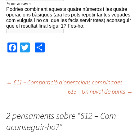
Fa
T
C
ce
wi
o
b
tt
m
o
er
p
←
611 – Comparació d’operacions combinades
o
ar
613 – Un núvol de punts
→
Navegació
k
te
ix
pels
2 pensaments sobre “
612 – Com
aconseguir-ho?
”
articles