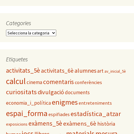
Categories
C
a
t
e
g
Etiquetes
o
activitats_5è
alumnes
activitats_6è
r
art
av_inicial_5è
i
calcul
comentaris
cinema
conferències
e
s
curiositats
divulgació
documents
enigmes
economia_i_política
entreteniments
espai_forma
estadística_atzar
espifiades
exàmens_5è
exàmens_6è
història
exposicions
materials
mesura
jocs