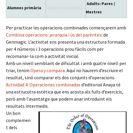
Adults: Pares /
Alumnes primària
Alumnes secundària
Mestres
Per practicar les operacions combinades començarem amb
Combina operacions: jerarquia i ús del parèntesi
de
Genmagic. L’activitat ens presenta una estructura formada
per 4 números i 3 operacions prou fàcils com per
recomanar-la com a activitat inicial.
Amb un nivell semblant de dificultat i amb quatre nivell per
triar, tenim
Opera y compara
. Aquí no haurem d’escriure el
resultat, sinó comparar els dos conjunts d’operacions.
Actividad 4: Operaciones combinadas
d’editorial Anaya té
una estrucutra estètica que ens acosta als fulls d’exercicis,
però amb l’avantatge que podem anar introduint els
resultats intermedis.
Un bon
complemen
t dels