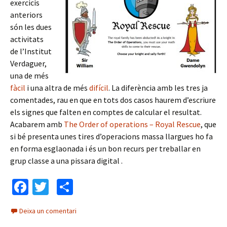
exercicis
anteriors
són les dues
activitats
de l’Institut
Verdaguer,
una de més
fàcil
i una altra de més
difícil
. La diferència amb les tres ja
comentades, rau en que en tots dos casos haurem d’escriure
els signes que falten en comptes de calcular el resultat.
Acabarem amb
The Order of operations – Royal Rescue
, que
si bé presenta unes tires d’operacions massa llargues ho fa
en forma esglaonada i és un bon recurs per treballar en
grup classe a una pissara digital .
Fa
T
C
ce
wi
o
Deixa un comentari
b
tt
m