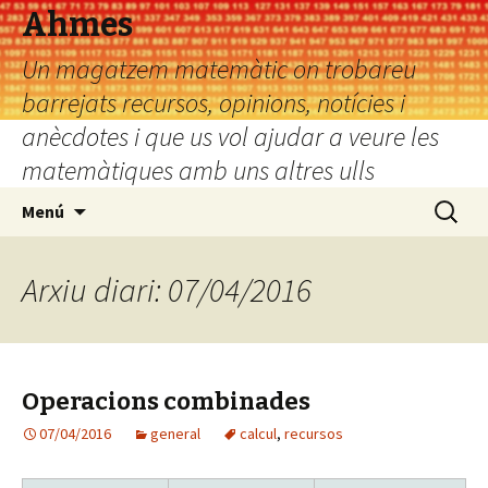
Ahmes
Un magatzem matemàtic on trobareu
barrejats recursos, opinions, notícies i
anècdotes i que us vol ajudar a veure les
matemàtiques amb uns altres ulls
Vés
Cerca:
Menú
al
contingut
Arxiu diari: 07/04/2016
Operacions combinades
07/04/2016
general
calcul
,
recursos