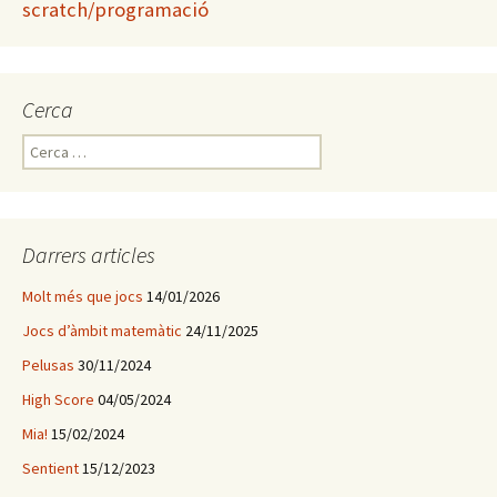
scratch/programació
Cerca
C
e
r
c
a
Darrers articles
:
Molt més que jocs
14/01/2026
Jocs d’àmbit matemàtic
24/11/2025
Pelusas
30/11/2024
High Score
04/05/2024
Mia!
15/02/2024
Sentient
15/12/2023