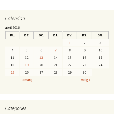
o
er
p
o
ar
Calendari
k
te
ix
abril 2016
DL.
DT.
DC.
DJ.
DV.
DS.
DG.
1
2
3
4
5
6
7
8
9
10
11
12
13
14
15
16
17
18
19
20
21
22
23
24
25
26
27
28
29
30
« març
maig »
Categories