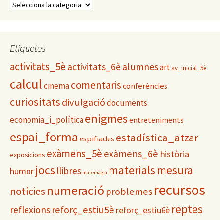
C
a
t
e
g
Etiquetes
o
activitats_5è
alumnes
activitats_6è
r
art
av_inicial_5è
i
calcul
comentaris
cinema
conferències
e
s
curiositats
divulgació
documents
enigmes
economia_i_política
entreteniments
espai_forma
estadística_atzar
espifiades
exàmens_5è
exàmens_6è
història
exposicions
materials
mesura
jocs
llibres
humor
matemàgia
recursos
numeració
notícies
problemes
reptes
reflexions
reforç_estiu5è
reforç_estiu6è