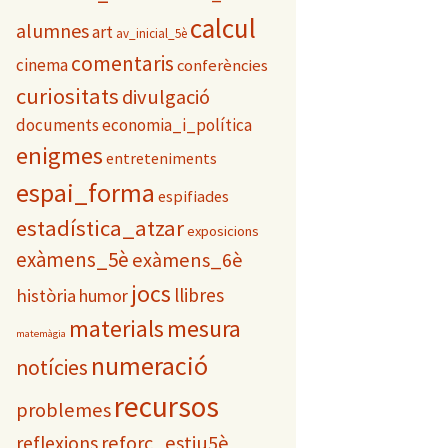
i
calcul
alumnes
art
e
av_inicial_5è
s
comentaris
cinema
conferències
curiositats
divulgació
documents
economia_i_política
enigmes
entreteniments
espai_forma
espifiades
estadística_atzar
exposicions
exàmens_5è
exàmens_6è
jocs
llibres
història
humor
materials
mesura
matemàgia
numeració
notícies
recursos
problemes
reflexions
reforç_estiu5è