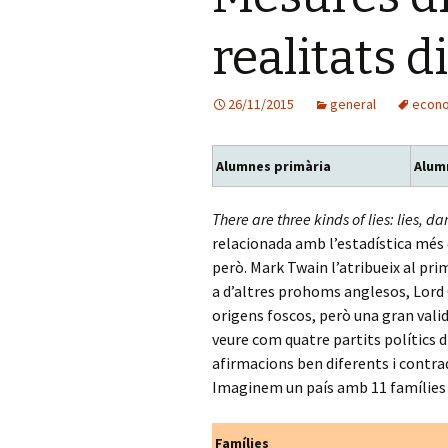
realitats d
26/11/2015
general
econo
Alumnes primària
Alum
There are three kinds of lies: lies, d
relacionada amb l’estadística més 
però. Mark Twain l’atribueix al pri
a d’altres prohoms anglesos, Lord
origens foscos, però una gran va
veure com quatre partits polítics d
afirmacions ben diferents i contrad
Imaginem un país amb 11 famílies 
Famílies