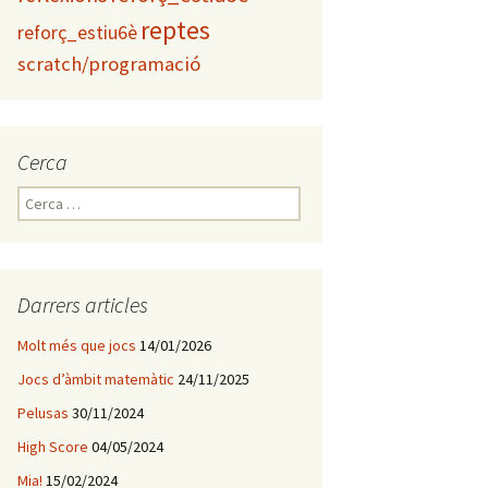
reptes
reforç_estiu6è
scratch/programació
Cerca
C
e
r
c
a
Darrers articles
:
Molt més que jocs
14/01/2026
Jocs d’àmbit matemàtic
24/11/2025
Pelusas
30/11/2024
High Score
04/05/2024
Mia!
15/02/2024