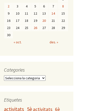
2
3
4
5
6
7
8
9
10
11
12
13
14
15
16
17
18
19
20
21
22
23
24
25
26
27
28
29
30
« oct.
des. »
Categories
C
a
t
e
g
Etiquetes
o
activitats_5è
activitats_6è
r