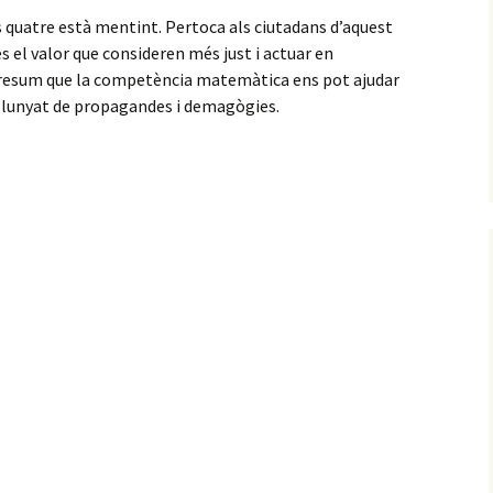
s quatre està mentint. Pertoca als ciutadans d’aquest
és el valor que consideren més just i actuar en
n resum que la competència matemàtica ens pot ajudar
 allunyat de propagandes i demagògies.