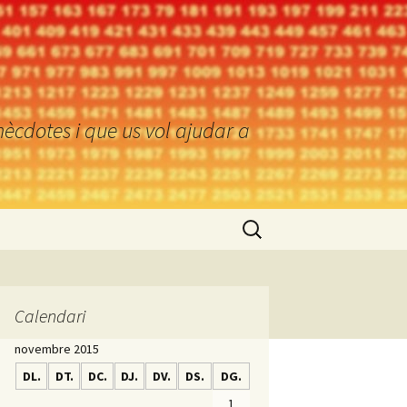
ècdotes i que us vol ajudar a
Cerca:
Calendari
novembre 2015
DL.
DT.
DC.
DJ.
DV.
DS.
DG.
1