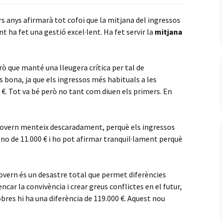
rs anys afirmarà tot cofoi que la mitjana del ingressos
nt ha fet una gestió excel·lent. Ha fet servir la
mitjana
erò que manté una lleugera crítica per tal de
és bona, ja que els ingressos més habituals a les
0 €. Tot va bé però no tant com diuen els primers. En
l govern menteix descaradament, perquè els ingressos
i no de 11.000 € i ho pot afirmar tranquil·lament perquè
govern és un desastre total que permet diferències
car la convivència i crear greus conflictes en el futur,
obres hi ha una diferència de 119.000 €. Aquest nou