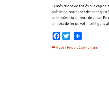
El més curiós de tot és que cap del
país imaginari saber destriar quin 
conseqüència a l’hora de votar. E
a l’hora de fer un vot intel·ligent
Fa
T
C
ce
wi
o
Mostra tots els 2 comentaris
b
tt
m
o
er
p
o
ar
k
te
ix