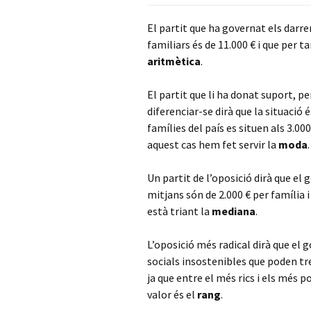
El partit que ha governat els darre
familiars és de 11.000 € i que per ta
aritmètica
.
El partit que li ha donat suport, p
diferenciar-se dirà que la situació 
famílies del país es situen als 3.00
aquest cas hem fet servir la
moda
.
Un partit de l’oposició dirà que e
mitjans són de 2.000 € per família 
està triant la
mediana
.
L’oposició més radical dirà que el 
socials insostenibles que poden tren
ja que entre el més rics i els més p
valor és el
rang
.