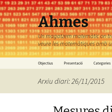
Ahmes
Un magatzem matemàtic on troba
veure les matemàtiques amb uns
Vés
Objectius
Presentació
Categories
al
contingut
Arxiu diari: 26/11/2015
Mesures di