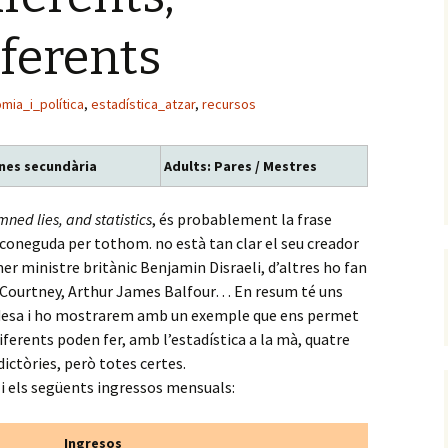
iferents
mia_i_política
,
estadística_atzar
,
recursos
nes secundària
Adults: Pares / Mestres
amned lies, and statistics
, és probablement la frase
coneguda per tothom. no està tan clar el seu creador
mer ministre britànic Benjamin Disraeli, d’altres ho fan
 Courtney, Arthur James Balfour… En resum té uns
lidesa i ho mostrarem amb un exemple que ens permet
iferents poden fer, amb l’estadística a la mà, quatre
ictòries, però totes certes.
i els següents ingressos mensuals:
Ingresos