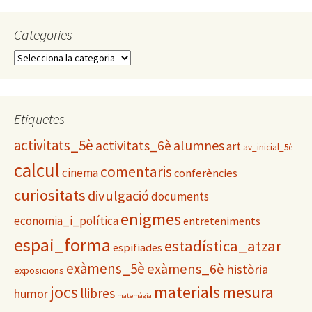
Categories
C
a
t
e
g
Etiquetes
o
activitats_5è
alumnes
activitats_6è
r
art
av_inicial_5è
i
calcul
comentaris
cinema
conferències
e
s
curiositats
divulgació
documents
enigmes
economia_i_política
entreteniments
espai_forma
estadística_atzar
espifiades
exàmens_5è
exàmens_6è
història
exposicions
materials
mesura
jocs
llibres
humor
matemàgia