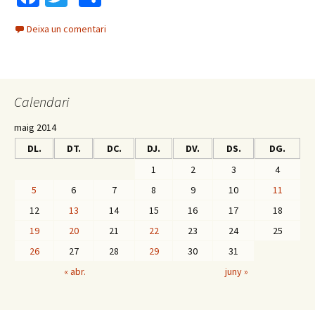
ce
wi
o
Deixa un comentari
b
tt
m
o
er
p
o
ar
Calendari
k
te
ix
maig 2014
DL.
DT.
DC.
DJ.
DV.
DS.
DG.
1
2
3
4
5
6
7
8
9
10
11
12
13
14
15
16
17
18
19
20
21
22
23
24
25
26
27
28
29
30
31
« abr.
juny »