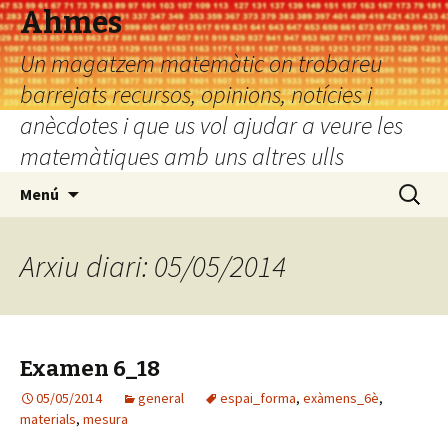
Ahmes
Un magatzem matemàtic on trobareu
barrejats recursos, opinions, notícies i
anècdotes i que us vol ajudar a veure les
matemàtiques amb uns altres ulls
Vés
Cerca:
Menú
al
contingut
Arxiu diari: 05/05/2014
Examen 6_18
05/05/2014
general
espai_forma
,
exàmens_6è
,
materials
,
mesura