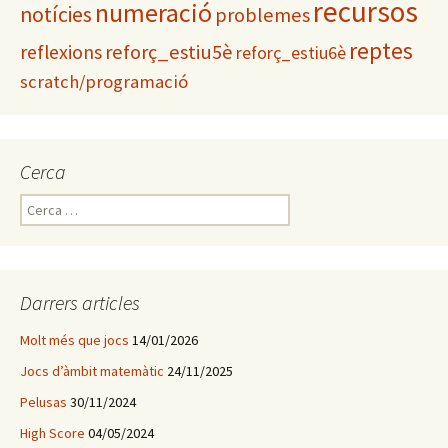
recursos
numeració
notícies
problemes
reptes
reflexions
reforç_estiu5è
reforç_estiu6è
scratch/programació
Cerca
C
e
r
c
a
Darrers articles
:
Molt més que jocs
14/01/2026
Jocs d’àmbit matemàtic
24/11/2025
Pelusas
30/11/2024
High Score
04/05/2024