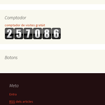
Comptador
comptador de visites gratüit
Botons
Meta
Entra
RSS
dels articles