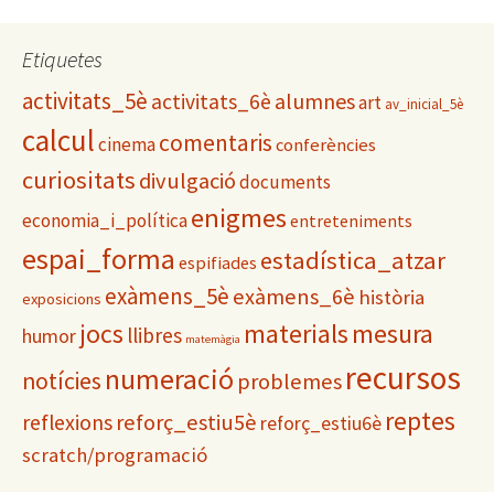
t
e
g
Etiquetes
o
activitats_5è
alumnes
activitats_6è
r
art
av_inicial_5è
i
calcul
comentaris
cinema
conferències
e
s
curiositats
divulgació
documents
enigmes
economia_i_política
entreteniments
espai_forma
estadística_atzar
espifiades
exàmens_5è
exàmens_6è
història
exposicions
materials
mesura
jocs
llibres
humor
matemàgia
recursos
numeració
notícies
problemes
reptes
reflexions
reforç_estiu5è
reforç_estiu6è
scratch/programació