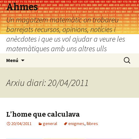
Ahmes
Un magatzem matemàtic on trobareu
barrejats recursos, opinions, notícies i
anècdotes i que us vol ajudar a veure les
matemàtiques amb uns altres ulls
Vés
Cerca:
Menú
al
contingut
Arxiu diari: 20/04/2011
L’home que calculava
20/04/2011
general
enigmes
,
llibres