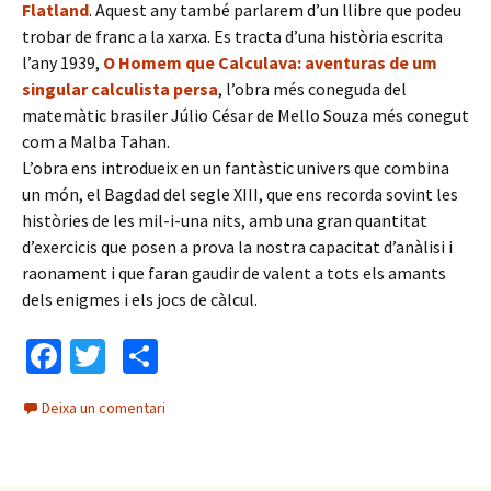
Flatland
. Aquest any també parlarem d’un llibre que podeu
trobar de franc a la xarxa. Es tracta d’una història escrita
l’any 1939,
O Homem que Calculava: aventuras de um
singular calculista persa
, l’obra més coneguda del
matemàtic brasiler Júlio César de Mello Souza més conegut
com a Malba Tahan.
L’obra ens introdueix en un fantàstic univers que combina
un món, el Bagdad del segle XIII, que ens recorda sovint les
històries de les mil-i-una nits, amb una gran quantitat
d’exercicis que posen a prova la nostra capacitat d’anàlisi i
raonament i que faran gaudir de valent a tots els amants
dels enigmes i els jocs de càlcul.
Fa
T
C
ce
wi
o
Deixa un comentari
b
tt
m
o
er
p