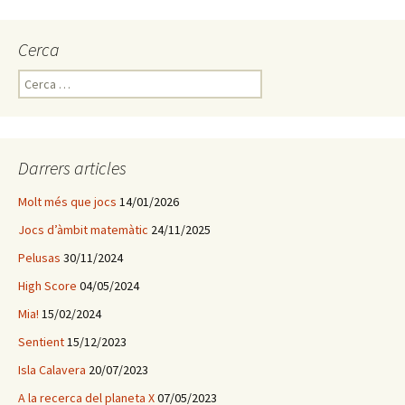
Cerca
C
e
r
c
a
Darrers articles
:
Molt més que jocs
14/01/2026
Jocs d’àmbit matemàtic
24/11/2025
Pelusas
30/11/2024
High Score
04/05/2024
Mia!
15/02/2024
Sentient
15/12/2023
Isla Calavera
20/07/2023
A la recerca del planeta X
07/05/2023