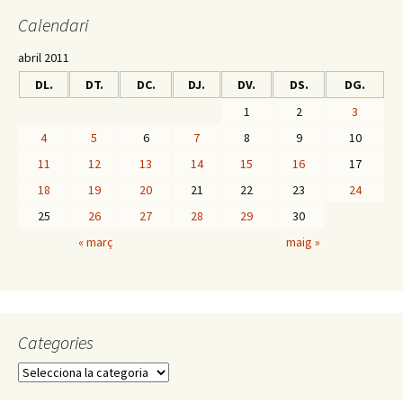
o
ar
Calendari
k
te
ix
abril 2011
DL.
DT.
DC.
DJ.
DV.
DS.
DG.
1
2
3
4
5
6
7
8
9
10
11
12
13
14
15
16
17
18
19
20
21
22
23
24
25
26
27
28
29
30
« març
maig »
Categories
C
a