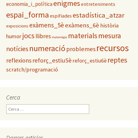
enigmes
economia_i_política
entreteniments
espai_forma
estadística_atzar
espifiades
exàmens_5è
exàmens_6è
història
exposicions
materials
mesura
jocs
llibres
humor
matemàgia
recursos
numeració
notícies
problemes
reptes
reflexions
reforç_estiu5è
reforç_estiu6è
scratch/programació
Cerca
C
e
r
c
a
Darrers articles