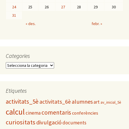
24
25
26
27
28
29
30
31
« des.
febr. »
Categories
C
a
t
e
g
Etiquetes
o
activitats_5è
alumnes
activitats_6è
r
art
av_inicial_5è
i
calcul
comentaris
cinema
conferències
e
s
curiositats
divulgació
documents