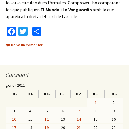
la xarxa circulen dues fórmules. Comproveu-ho comparant
les que publiquen
El Mundo
i
La Vanguardia
amb la que
apareix a la dreta del text de l’article.
Fa
T
C
ce
wi
o
Deixa un comentari
b
tt
m
o
er
p
o
ar
Calendari
k
te
ix
gener 2011
DL.
DT.
DC.
DJ.
DV.
DS.
DG.
1
2
3
4
5
6
7
8
9
10
11
12
13
14
15
16
17
18
19
20
21
22
23