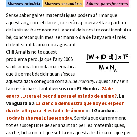
Sense saber gaires matemàtiques podem afirmar que
aquest any, com el darrer, no serà cap meravella si parlem
de la situació econòmica i laboral dels nostre continent. Ara
bé, concretar quin mes, setmana o dia de l’any serà el més
dolent sembla una mica agosarat.
Cliff Arnalls no té aquest
problema però, ja que l’any 2005
va idear una fórmula matemàtica
que li permet decidir quan s’escau
aquesta data coneguda com a
Blue Monday
. Aquest any se’n
fan ressò diaris tant diversos com
El Mundo
a
24 de
enero…¿será el peor día para el estado de ánimo?
,
La
Vanguardia
a
La ciencia demuestra que hoy es el peor
día del año para el estado de ánimo
o el
Guardian
a
Today is the real Blue Monday
. Sembla que darrerament
tot es susceptible de ser analitzat per les matemàtiques,
ara bé, hi ha un fet que sobta en aquesta història i és que per