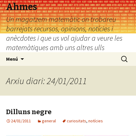
Ahmes
Un magatzem matemàtic on trobareu
barrejats recursos, opinions, notícies i
anècdotes i que us vol ajudar a veure les
matemàtiques amb uns altres ulls
Vés
Cerca:
Menú
al
contingut
Arxiu diari: 24/01/2011
Dilluns negre
24/01/2011
general
curiositats
,
notícies