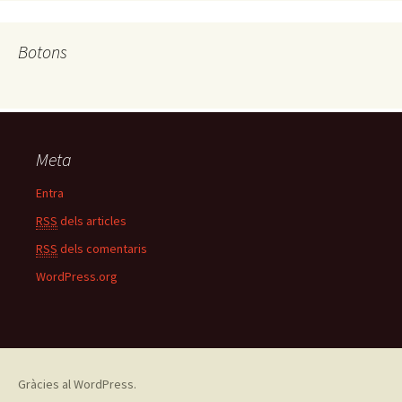
Botons
Meta
Entra
RSS
dels articles
RSS
dels comentaris
WordPress.org
Gràcies al WordPress.