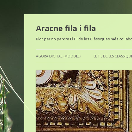
Aracne fila i fila
Bloc per no perdre El Fil de les Clàssiques més col·lab
ÀGORA DIGITAL (MOODLE)
EL FIL DE LES CLÀSSIQU