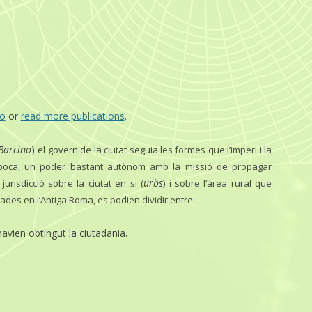
eo
or
read more publications
.
Barcino
)
el govern de la ciutat seguia les formes que l’imperi i la
 època, un poder bastant autònom amb la missió de propagar
urbs
jurisdicció sobre la ciutat en si (
) i sobre l’àrea rural que
elades en l’Antiga Roma, es podien dividir entre:
havien obtingut la ciutadania.