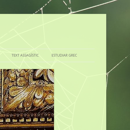
TEXT ASSAGÍSTIC
ESTUDIAR GREC
RILINGÜE
CAL ESTUDIAR LLATÍ?
EL GREC, ÉS SOLS UNA LLENGUA?
CUI PRODEST
?
EL ESTUDIO DEL GRIEGO
DEL LLATÍ, QUÈ EN PENSO?
LA IMPORTÀNCIA D’ESTUDIAR
GREC
PAGA LA PENA ESTUDIAR LLATÍ?
EL GREC, UNA LLENGUA MOLT
EL LLATÍ, MARE DE MOLTES DE
IMPORTANT
LES LLENGÜES EUROPEES
ACTUALS
LA UTILITAT DEL GREC