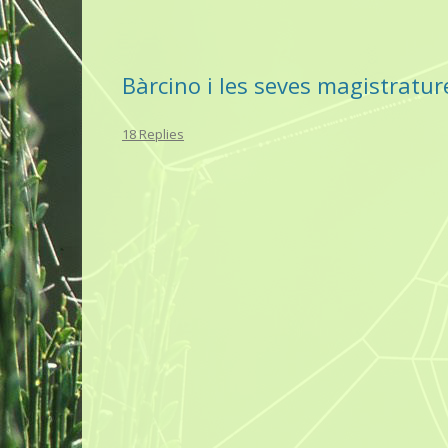
Bàrcino i les seves magistratur
18 Replies