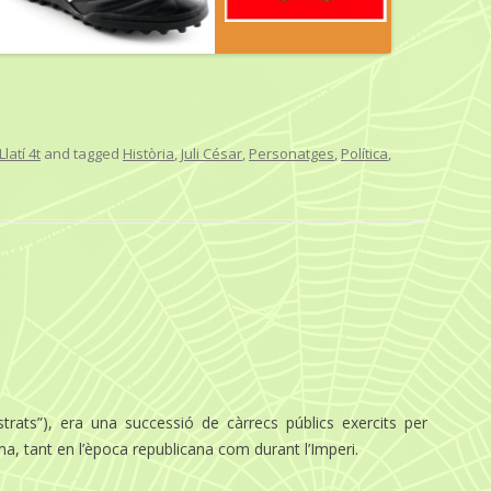
Llatí 4t
and tagged
Història
,
Juli César
,
Personatges
,
Política
,
strats”), era una successió de càrrecs públics exercits per
a, tant en l’època republicana com durant l’Imperi.