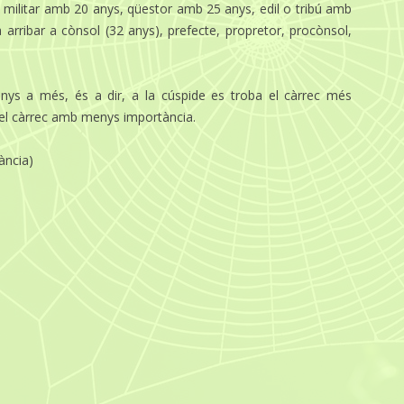
ibú militar amb 20 anys, qüestor amb 25 anys, edil o tribú amb
 arribar a cònsol (32 anys), prefecte, propretor,
procònsol
,
nys a més, és a dir, a la cúspide es troba el càrrec més
a el càrrec amb menys importància.
ància)