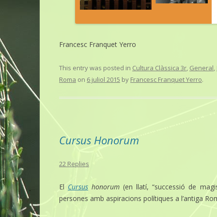
Francesc Franquet Yerro
This entry was posted in
Cultura Clàssica 3r
,
General
,
Roma
on
6 juliol 2015
by
Francesc Franquet Yerro
.
Cursus Honorum
22 Replies
El
Cursus
honorum
(en llatí, “successió de magi
persones amb aspiracions polítiques a l’antiga Rom