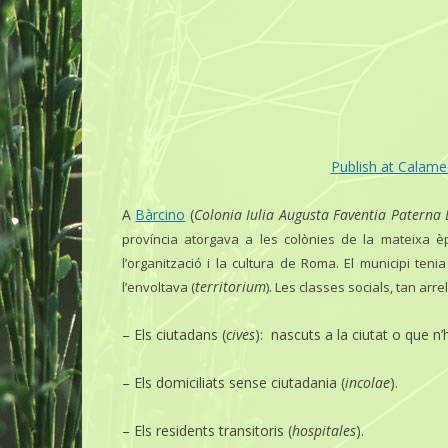
Publish at Calam
A
Bàrcino
(
Colonia Iulia Augusta Faventia Paterna 
província atorgava a les colònies de la mateixa
l’organització i la cultura de Roma. El municipi tenia 
territorium
l’envoltava (
). Les classes socials, tan arr
– Els ciutadans (
cives
): nascuts a la ciutat o que n’
– Els domiciliats sense ciutadania (
incolae
).
– Els residents transitoris (
hospitales
).