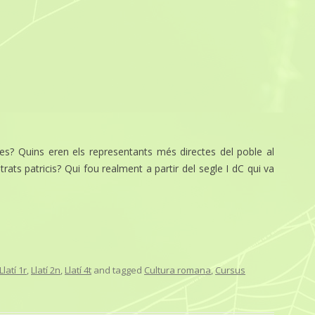
ues? Quins eren els representants més directes del poble al
ats patricis? Qui fou realment a partir del segle I dC qui va
Llatí 1r
,
Llatí 2n
,
Llatí 4t
and tagged
Cultura romana
,
Cursus