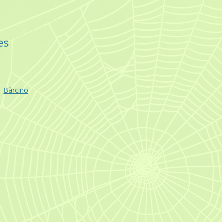
es
Bàrcino