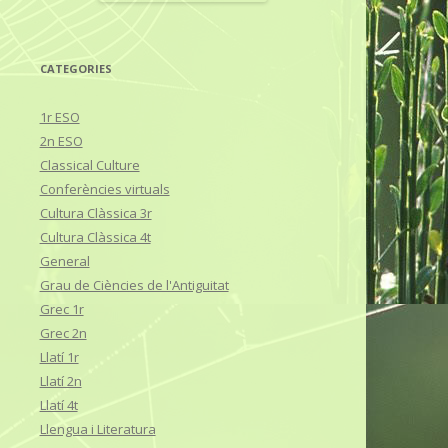
CATEGORIES
1r ESO
2n ESO
Classical Culture
Conferències virtuals
Cultura Clàssica 3r
Cultura Clàssica 4t
General
Grau de Ciències de l'Antiguitat
Grec 1r
Grec 2n
Llatí 1r
Llatí 2n
Llatí 4t
Llengua i Literatura