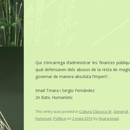
Qui s’encarrega d’administrar les finances públiq
qual defensaven dels abusos de la resta de magistr
governar de manera absoluta l’Imperi?…
Imad Tmara i Sergio Fernández
2n Batx. Humanístic
This entry was posted in
Cultura Clàssica 3r
,
General
,
honorum
,
Política
on
2 maig 2015
by
tmara.imad
.