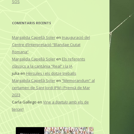
SOS
COMENTARIS RECENTS
Margalida Capellà Soler
en
Inauguració del
Centre d’Interpretació “Blandae Ciutat
Romana”
Margalida Capellà Soler
en
Els referents
clàssics a la cantània “Real” i la IA
julia
en
Hèrcules i els dotze treballs
Margalida Capellà Soler
en
“Memorandum” al
certamen de Sant Jordi IPM i Premià de Mar
2023
Carla Gallego
en
Vine a
Baetulo
amb els de
tercer!