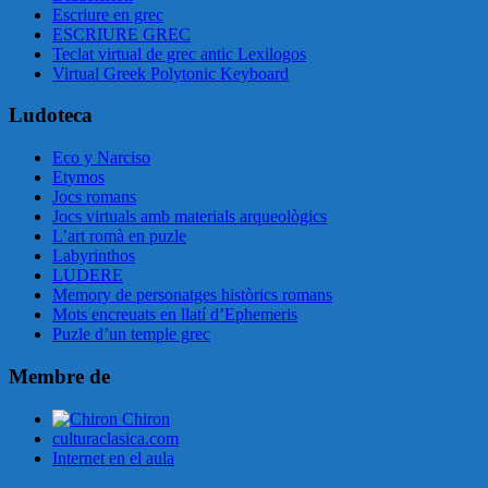
Escriure en grec
ESCRIURE GREC
Teclat virtual de grec antic Lexilogos
Virtual Greek Polytonic Keyboard
Ludoteca
Eco y Narciso
Etymos
Jocs romans
Jocs virtuals amb materials arqueològics
L’art romà en puzle
Labyrinthos
LUDERE
Memory de personatges històrics romans
Mots encreuats en llatí d’Ephemeris
Puzle d’un temple grec
Membre de
Chiron
culturaclasica.com
Internet en el aula