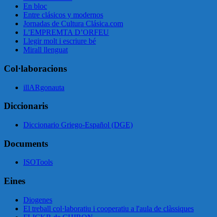
En bloc
Entre clásicos y modernos
Jornadas de Cultura Clásica.com
L’EMPREMTA D’ORFEU
Llegir molt i escriure bé
Mirall llenguat
Col·laboracions
illARgonauta
Diccionaris
Diccionario Griego-Español (DGE)
Documents
ISOTools
Eines
Diogenes
El treball col·laboratiu i cooperatiu a l'aula de clàssiques