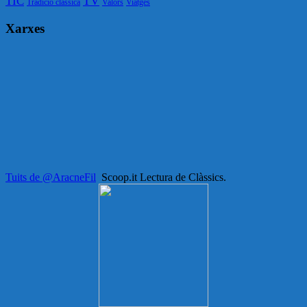
TV
TIC
Tradició clàssica
Valors
Viatges
Xarxes
Tuits de @AracneFil
Scoop.it Lectura de Clàssics.