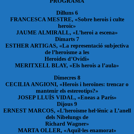
PROGRAMA
Dilluns 6
FRANCESCA MESTRE, «Sobre herois i culte
heroic»
JAUME ALMIRALL, «L’heroi a escena»
Dimarts 7
ESTHER ARTIGAS, «La representació subjectiva
de l’heroisme a les
Heroides d’Ovidi»
MERITXELL BLAY, «Els herois a l’aula»
Dimecres 8
CECILIA ANGIONI, «Herois i heroïnes: trencar o
mantenir els estereotips?»
JOSEP LLUÍS VIDAL, «Eneas a París»
Dijous 9
ERNEST MARCOS, «L’heroisme hel·lènic a L’anell
dels Nibelungs de
Richard Wagner»
MARTA OLLER, «Aquil·les enamorat»