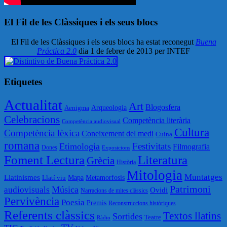
El Fil de les Clàssiques i els seus blocs
El Fil de les Clàssiques i els seus blocs ha estat reconegut
Buena
Práctica 2.0
dia 1 de febrer de 2013 per INTEF
Etiquetes
Actualitat
Art
Blogosfera
Aenigma
Arqueologia
Celebracions
Competència literària
Competència audiovisual
Cultura
Competència lèxica
Coneixement del medi
Cuina
romana
Festivitats
Etimologia
Filmografia
Dones
Exposicions
Literatura
Foment Lectura
Grècia
Història
Mitologia
Muntatges
Llatinismes
Mapa
Metamorfosis
Llatí viu
Patrimoni
Música
audiovisuals
Ovidi
Narracions de mites clàssics
Pervivència
Poesia
Premis
Reconstruccions històriques
Referents clàssics
Textos llatins
Sortides
Teatre
Ràdio