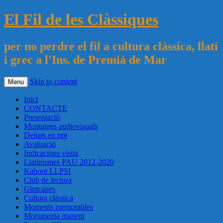
El Fil de les Clàssiques
per no perdre el fil a cultura clàssica, llatí
i grec a l'Ins. de Premià de Mar
Skip to content
Menu
Inici
CONTACTE
Presentació
Muntatges audiovisuals
Deïtats en ppt
Avaluació
Indicacions visita
Llatinismes PAU 2012-2020
Kahoot LLPSI
Club de lectura
Gimcanes
Cultura clàssica
Moments memorables
Monimenta manent