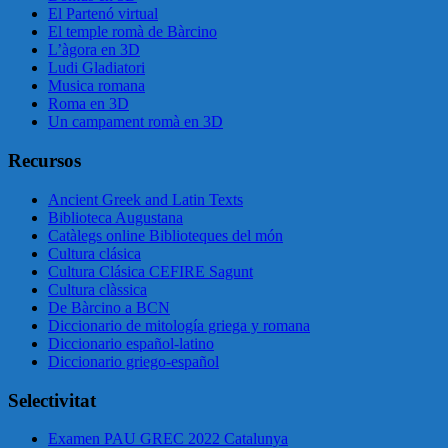
El Partenó virtual
El temple romà de Bàrcino
L’àgora en 3D
Ludi Gladiatori
Musica romana
Roma en 3D
Un campament romà en 3D
Recursos
Ancient Greek and Latin Texts
Biblioteca Augustana
Catàlegs online Biblioteques del món
Cultura clásica
Cultura Clásica CEFIRE Sagunt
Cultura clàssica
De Bàrcino a BCN
Diccionario de mitología griega y romana
Diccionario español-latino
Diccionario griego-español
Selectivitat
Examen PAU GREC 2022 Catalunya