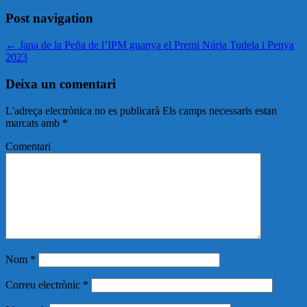
Post navigation
←
Jana de la Peña de l’IPM guanya el Premi Núria Tudela i Penya
2023
Deixa un comentari
L'adreça electrònica no es publicarà
Els camps necessaris estan
marcats amb
*
Comentari
Nom
*
Correu electrònic
*