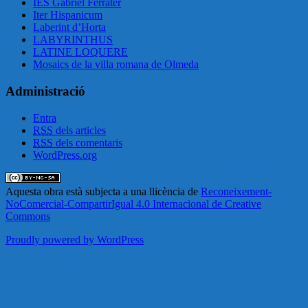
IES Gabriel Ferrater
Iter Hispanicum
Laberint d’Horta
LABYRINTHUS
LATINE LOQUERE
Mosaics de la villa romana de Olmeda
Administració
Entra
RSS
dels articles
RSS
dels comentaris
WordPress.org
Aquesta obra està subjecta a una llicència de
Reconeixement-
NoComercial-CompartirIgual 4.0 Internacional de Creative
Commons
Proudly powered by WordPress