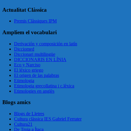
Actualitat Clàssica
Premis Clàssiques IPM
Ampliem el vocabulari
Derivación y composición en latín
Dicciomed
Diccionari multilingüe
DICCIONARIS EN LÍNIA
Eco y Narciso
El léxico griego
El origen de las palabras
Etimologia
Etimologia grecollatina i c.lèxica
Etimologies en anglès
Blogs amics
Blogs de Lletres
Cultura clàssica IES Gabriel Ferrater
Cultura21
De Troia a Ítaca