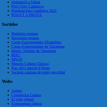
Orientació a l'abast
PAU Grec Catalunya
Ponderacions Catalunya 2022
POSA’T A PROVA
Sortides
Badalona romana
Barcelona romana
Camp d'aprenentatge d'Empúries
Camp d’aprenentatge de Tarragona
Itinere. Turisme de Tarragona
MAC
MNAT
Museus Cultura Clàssica
Parc del Laberint d’Horta
Societat catalana de teatre grecollatí
Webs
Auriga
Conspectus Latinus
El viaje virtual
Extremadura clásica