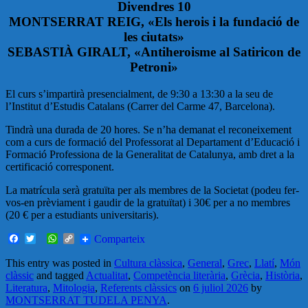
Divendres 10
MONTSERRAT REIG, «Els herois i la fundació de
les ciutats»
SEBASTIÀ GIRALT, «Antiheroisme al Satiricon de
Petroni»
El curs s’impartirà presencialment, de 9:30 a 13:30 a la seu de
l’Institut d’Estudis Catalans (Carrer del Carme 47, Barcelona).
Tindrà una durada de 20 hores. Se n’ha demanat el reconeixement
com a curs de formació del Professorat al Departament d’Educació i
Formació Professiona de la Generalitat de Catalunya, amb dret a la
certificació corresponent.
La matrícula serà gratuïta per als membres de la Societat (podeu fer-
vos-en prèviament i gaudir de la gratuïtat) i 30€ per a no membres
(20 € per a estudiants universitaris).
Facebook
Twitter
WhatsApp
Copy
Comparteix
Link
This entry was posted in
Cultura clàssica
,
General
,
Grec
,
Llatí
,
Món
clàssic
and tagged
Actualitat
,
Competència literària
,
Grècia
,
Història
,
Literatura
,
Mitologia
,
Referents clàssics
on
6 juliol 2026
by
MONTSERRAT TUDELA PENYA
.