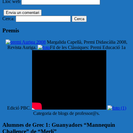
Lloc web
Cerca:
Premis
Margalida Capellà, Premi Didascàlia 2008,
Revista Auriga.
Fil de les Clàssiques: Premi Educació 1a
Edició PBC.
Categoria de blogs de professor@s.
Alumnes de Grec 1: Guanyadors “Mannequin
Challence” de “Merlí”