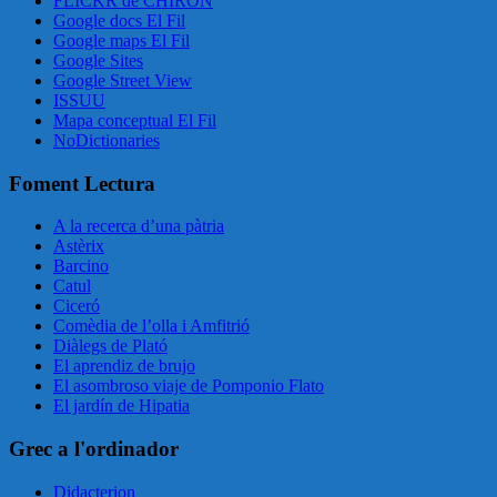
FLICKR de CHIRON
Google docs El Fil
Google maps El Fil
Google Sites
Google Street View
ISSUU
Mapa conceptual El Fil
NoDictionaries
Foment Lectura
A la recerca d’una pàtria
Astèrix
Barcino
Catul
Ciceró
Comèdia de l’olla i Amfitrió
Diàlegs de Plató
El aprendiz de brujo
El asombroso viaje de Pomponio Flato
El jardín de Hipatia
Grec a l'ordinador
Didacterion