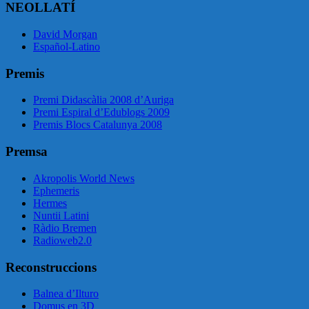
NEOLLATÍ
David Morgan
Español-Latino
Premis
Premi Didascàlia 2008 d’Auriga
Premi Espiral d’Edublogs 2009
Premis Blocs Catalunya 2008
Premsa
Akropolis World News
Ephemeris
Hermes
Nuntii Latini
Ràdio Bremen
Radioweb2.0
Reconstruccions
Balnea d’Ilturo
Domus en 3D