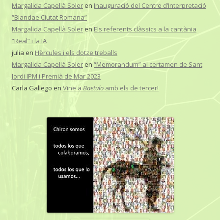
Margalida Capellà Soler
en
Inauguració del Centre d’Interpretació
“Blandae Ciutat Romana”
Margalida Capellà Soler
en
Els referents clàssics a la cantània
“Real” i la IA
julia
en
Hèrcules i els dotze treballs
Margalida Capellà Soler
en
“Memorandum” al certamen de Sant
Jordi IPM i Premià de Mar 2023
Carla Gallego
en
Vine a
Baetulo
amb els de tercer!