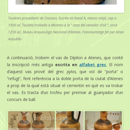
Tauletes procedents de Cnossos. Escrita en lineal A, minoic mitjà, cap a
1900 aC Tauleta trobada a Micenes a la ” casa del venedor d’oli ”, circa
1250 aC. Museu Arqueològic Nacional d’Atenes. Fotomuntatge fet per Amar
Astudillo
A continuació, trobem el vas de Dípilon a Atenes, que conté
la inscripció més antiga
escrita en
alfabet grec
. El nom
d’aquest vas prové del grec
pylos,
que vol dir “porta” o
“refugi”, fent referència a la doble porta de la ciutat d’Atenes
a prop de la qual està situat el cementiri en què es va trobar
el vas. Es tracta d’un trofeu per premiar al guanyador d’un
concurs de ball.