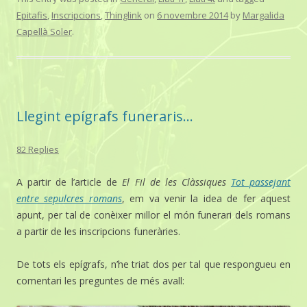
Epitafis
,
Inscripcions
,
Thinglink
on
6 novembre 2014
by
Margalida
Capellà Soler
.
Llegint epígrafs funeraris…
82 Replies
A partir de l’article de
El Fil de les Clàssiques
Tot passejant
entre sepulcres romans
, em va venir la idea de fer aquest
apunt, per tal de conèixer millor el món funerari dels romans
a partir de les inscripcions funeràries.
De tots els epígrafs, n’he triat dos per tal que respongueu en
comentari les preguntes de més avall: