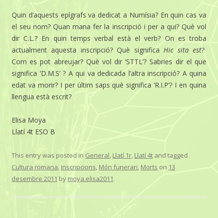
Quin d’aquests epígrafs va dedicat a Numísia? En quin cas va
el seu nom? Quan mana fer la inscripció i per a qui? Què vol
dir C.L.? En quin temps verbal està el verb? On es troba
actualment aquesta inscripció? Què significa
Hic sita est
?
Com es pot abreujar? Què vol dir ‘STTL’? Sabries dir el que
significa ‘D.M.S’ ? A qui va dedicada l’altra inscripció? A quina
edat va morir? I per últim saps què significa ‘R.I.P’? I en quina
llengua està escrit?
Elisa Moya
Llatí 4t ESO B
This entry was posted in
General
,
Llatí 1r
,
Llatí 4t
and tagged
Cultura romana
,
Inscripcions
,
Món funerari
,
Morts
on
13
desembre 2011
by
moya.elisa2011
.