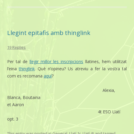
Llegint epitafis amb thinglink
19 Replies
Per tal de
llegir millor les inscripcions
llatines, hem utilitzat
l’eina
thinglink
. Què n’opineu? Us atreviu a fer la vostra tal
com es recomana
aquí
?
Alexia,
Blanca, Boutaina
et Aaron
4t ESO Llatí
opt. 3
This entry was posted in
General
,
Llatí 1r
,
Llatí 4t
and tagged