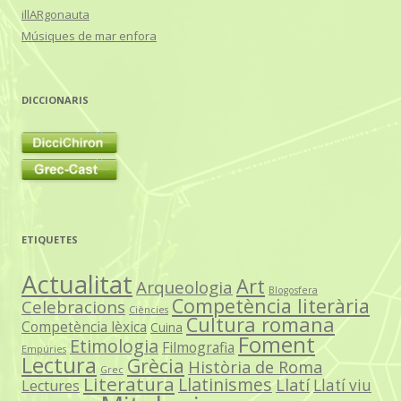
illARgonauta
Músiques de mar enfora
DICCIONARIS
ETIQUETES
Actualitat
Art
Arqueologia
Blogosfera
Competència literària
Celebracions
Ciències
Cultura romana
Competència lèxica
Cuina
Foment
Etimologia
Filmografia
Empúries
Lectura
Grècia
Història de Roma
Grec
Literatura
Llatinismes
Llatí
Llatí viu
Lectures