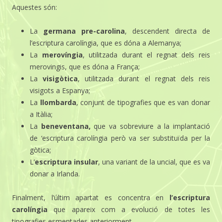
Aquestes són:
La
germana pre-carolina
, descendent directa de
l’escriptura carolíngia, que es dóna a Alemanya;
La
merovíngia
, utilitzada durant el regnat dels reis
merovingis, que es dóna a França;
La
visigòtica
, utilitzada durant el regnat dels reis
visigots a Espanya;
La
llombarda
, conjunt de tipografies que es van donar
a Itàlia;
La
beneventana,
que va sobreviure a la implantació
de ‘escriptura carolíngia però va ser substituïda per la
gòtica;
L’
escriptura insular
, una variant de la uncial, que es va
donar a Irlanda.
Finalment, l’últim apartat es concentra en
l’escriptura
carolíngia
que apareix com a evolució de totes les
tipografies esmentades anteriorment.