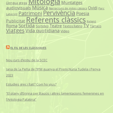
Mitologia
Muntatges
Llengua grega
Música
audiovisuals
Ovidi
Narracions de mites clàssics
Parc
Pervivència
Patrimoni
Poesia
Laberint
Referents clàssics
Publicitat
Religió
Sortida
TV
Roma
Teatre
Sortides
Textos llatins
Tàrraco
Viatges
Vida quotidiana
Vídeo
EL FIL DE LES CLÀSSIQUES
Nou curs d’estiu de la SCEC
Jana de la Peña de l’IPM guanya el Premi Núria Tudela i Penya
2023
Estudies grec i llatí? Com ho vius?
“El plany d’Erinna per Baucis i altres lamentacions femenines en
l’Antologia Palatina”