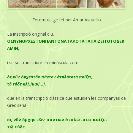
Fotomutatge fet per Amar Astudillo
La inscripció original diu,
ΟΣΝΥΝΟΡΧΕΣΤΟΝΠΑΝΤΟΝΑΤΑΛΟΤΑΤΑΠΑΙΖΕΙΤΟΤΟΔΕΚ
ΛΜΙΝ
,
i se sol transcriure en minúscula com
ὸς νῦν ὀρχεστôν πάντον ἀταλότατα παίζει,
τô τόδε κλ[.]μιν[…]
,
que en la transcripció clàssica que estudien les companyes de
Grec seria
ὃς νῦν ὀρχηστῶν πάντων ἀταλώτατα παίζει
τῷ τόδε….