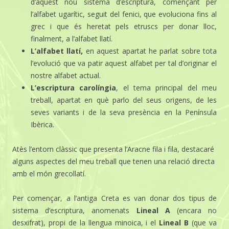
d’aquest nou sistema d’escriptura, començant per
l’alfabet ugarític, seguit del fenici, que evoluciona fins al
grec i que és heretat pels etruscs per donar lloc,
finalment, a l’alfabet llatí.
L’alfabet llatí,
en aquest apartat he parlat sobre tota
l’evolució que va patir aquest alfabet per tal d’originar el
nostre alfabet actual.
L’escriptura carolíngia
, el tema principal del meu
treball, apartat en què parlo del seus origens, de les
seves variants i de la seva presència en la Península
Ibèrica.
Atès l’entorn clàssic que presenta l’Aracne fila i fila, destacaré
alguns aspectes del meu treball que tenen una relació directa
amb el món grecollatí.
Per començar, a l’antiga Creta es van donar dos tipus de
sistema d’escriptura, anomenats
Lineal A
(encara no
desxifrat), propi de la llengua minoica, i el
Lineal B
(que va