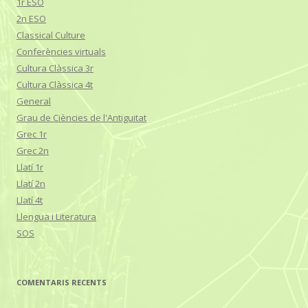
1r ESO
2n ESO
Classical Culture
Conferències virtuals
Cultura Clàssica 3r
Cultura Clàssica 4t
General
Grau de Ciències de l'Antiguitat
Grec 1r
Grec 2n
Llatí 1r
Llatí 2n
Llatí 4t
Llengua i Literatura
SOS
COMENTARIS RECENTS