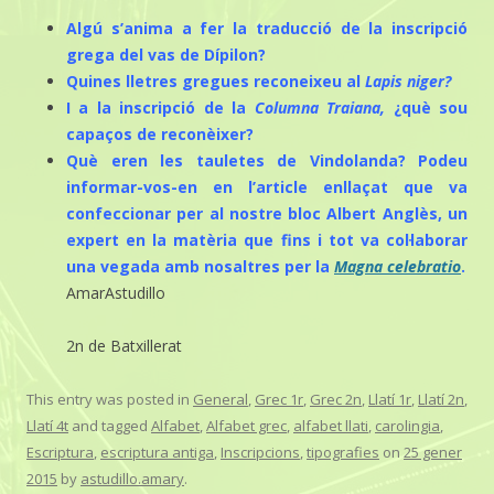
Algú s’anima a fer la traducció de la inscripció
grega del vas de Dípilon?
Quines lletres gregues reconeixeu al
Lapis niger?
I a la inscripció de la
Columna Traiana,
¿què sou
capaços de reconèixer?
Què eren les tauletes de Vindolanda? Podeu
informar-vos-en en l’article enllaçat que va
confeccionar per al nostre bloc Albert Anglès, un
expert en la matèria que fins i tot va col·laborar
una vegada amb nosaltres per la
Magna celebratio
.
AmarAstudillo
2n de Batxillerat
This entry was posted in
General
,
Grec 1r
,
Grec 2n
,
Llatí 1r
,
Llatí 2n
,
Llatí 4t
and tagged
Alfabet
,
Alfabet grec
,
alfabet llati
,
carolingia
,
Escriptura
,
escriptura antiga
,
Inscripcions
,
tipografies
on
25 gener
2015
by
astudillo.amary
.