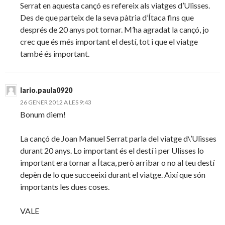
Serrat en aquesta cançó es refereix als viatges d’Ulisses.
Des de que parteix de la seva pàtria d’Ítaca fins que
després de 20 anys pot tornar. M’ha agradat la cançó, jo
crec que és més important el destí, tot i que el viatge
també és important.
lario.paula0920
26 GENER 2012 A LES 9:43
Bonum diem!
La cançó de Joan Manuel Serrat parla del viatge d\’Ulisses
durant 20 anys. Lo important és el destí i per Ulisses lo
important era tornar a Ítaca, però arribar o no al teu destí
depèn de lo que succeeixi durant el viatge. Així que són
importants les dues coses.
VALE