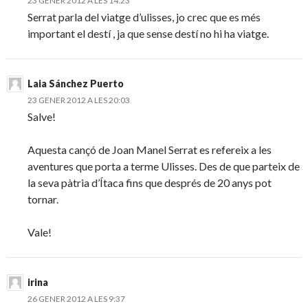
23 GENER 2012 A LES 14:23
Serrat parla del viatge d’ulisses, jo crec que es més
important el destí , ja que sense destí no hi ha viatge.
Laia Sánchez Puerto
23 GENER 2012 A LES 20:03
Salve!
Aquesta cançó de Joan Manel Serrat es refereix a les
aventures que porta a terme Ulisses. Des de que parteix de
la seva pàtria d’Ítaca fins que després de 20 anys pot
tornar.
Vale!
irina
26 GENER 2012 A LES 9:37