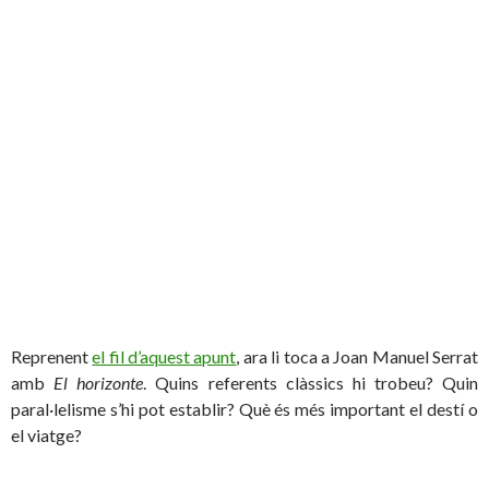
Reprenent
el fil d’aquest apunt
, ara li toca a Joan Manuel Serrat
amb
El horizonte
. Quins referents clàssics hi trobeu? Quin
paral·lelisme s’hi pot establir? Què és més important el destí o
el viatge?