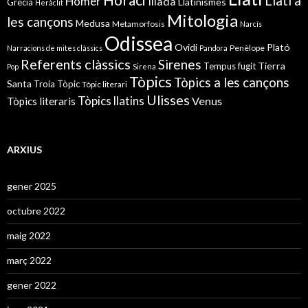
Llatí a
Homer
Ilíada
Llatinismes
Grècia
Heràclit
Mitologia
les cançons
Medusa
Metamorfosis
Narcís
Odissea
Ovidi
Plató
Penèlope
Narracions de mites clàssics
Pandora
Referents clàssics
Sirenes
Tierra
Tempus fugit
Pop
Sirena
Tòpics
Tòpics a les cançons
Santa
Troia
Tòpic
Tòpic literari
Ulisses
Tòpics llatins
Venus
Tòpics literaris
ARXIUS
gener 2025
octubre 2022
maig 2022
març 2022
gener 2022