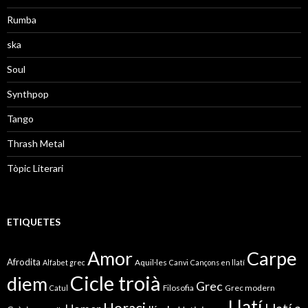
Rumba
ska
Soul
Synthpop
Tango
Thrash Metal
Tòpic Literari
ETIQUETES
Amor
Carpe
Afrodita
Aquil·les
Alfabet grec
Canvi
Cançons en llatí
Cicle troià
diem
Grec
Filosofia
Grec modern
Catul
Llatí
Horaci