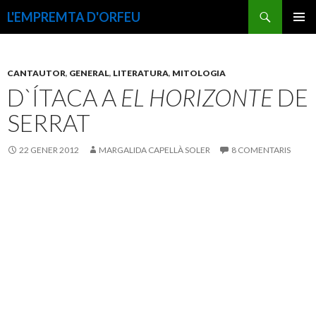
Cerca
L'EMPREMTA D'ORFEU
VÉS
MENÚ
AL
PRINCI
CONTINGUT
CANTAUTOR
,
GENERAL
,
LITERATURA
,
MITOLOGIA
D`ÍTACA A
EL HORIZONTE
DE
SERRAT
22 GENER 2012
MARGALIDA CAPELLÀ SOLER
8 COMENTARIS