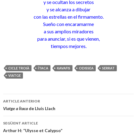
y se ocultan los secretos
y se alcanza a dibujar
con las estrellas en el firmamento.
Sueño con encaramarme
a sus amplios miradores
para anunciar, si es que vienen,
tiempos mejores.
CICLE TROIÀ
ÍTACA
KAVAFIS
ODISSEA
SERRAT
VIATGE
ARTICLE ANTERIOR
Navegació
Viatge a Ítaca
de Lluís Llach
pels
SEGÜENT ARTICLE
articles
Arthur H: “Ulysse et Calypso”