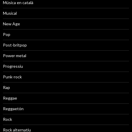
Música en català
Musical
New Age
Pop
Post-britpop
Power metal
Progressiu
Punk-rock
Rap
Reggae
Reggaetón
Rock
Rock alternatiu