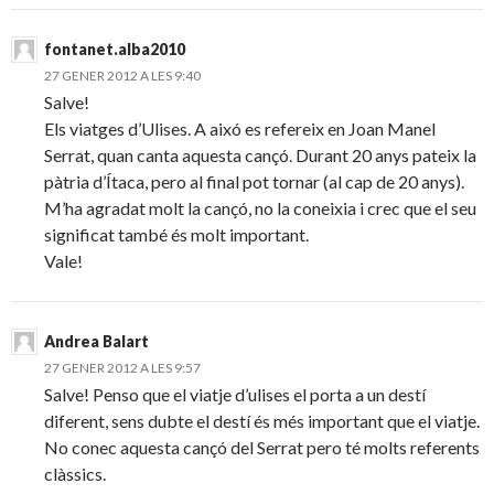
fontanet.alba2010
27 GENER 2012 A LES 9:40
Salve!
Els viatges d’Ulises. A aixó es refereix en Joan Manel
Serrat, quan canta aquesta cançó. Durant 20 anys pateix la
pàtria d’Ítaca, pero al final pot tornar (al cap de 20 anys).
M’ha agradat molt la cançó, no la coneixia i crec que el seu
significat també és molt important.
Vale!
Andrea Balart
27 GENER 2012 A LES 9:57
Salve! Penso que el viatje d’ulises el porta a un destí
diferent, sens dubte el destí és més important que el viatje.
No conec aquesta cançó del Serrat pero té molts referents
clàssics.