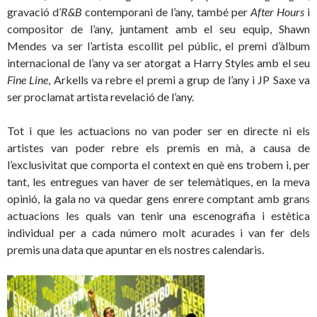
gravació d’
R&B
contemporani de l’any, també per
After Hours
i
compositor de l’any, juntament amb el seu equip, Shawn
Mendes va ser l’artista escollit pel públic, el premi d’àlbum
internacional de l’any va ser atorgat a Harry Styles amb el seu
Fine Line
, Arkells va rebre el premi a grup de l’any i JP Saxe va
ser proclamat artista revelació de l’any.
Tot i que les actuacions no van poder ser en directe ni els
artistes van poder rebre els premis en mà, a causa de
l’exclusivitat que comporta el context en què ens trobem i, per
tant, les entregues van haver de ser telemàtiques, en la meva
opinió, la gala no va quedar gens enrere comptant amb grans
actuacions les quals van tenir una escenografia i estètica
individual per a cada número molt acurades i van fer dels
premis una data que apuntar en els nostres calendaris.