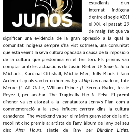
estudiants d’un
internat indígena
d’entre el segle XIX i
el XX, el passat 29
de maig, fet que va
significar una evidència de la gran opressió a la qual la
comunitat indígena sempre s’ha vist sotmesa, una comunitat
que està veient la seva cultura opacada a causa de la imposició
de la cultura que predomina en el territori. Els premis van
comptar amb les actuacions de Justin Bieber, JP Saxe
ft
. Julia
Michaels, Kardinal Offishall, Michie Mee, Jully Black i Jann
Arden, els quals van fer un homenatge al
hip-hop
canadenc, Tate
Mcrae
ft
. Ali Gatie, William Prince
ft.
Serena Ryder, Jessie
Reyez i, per acabar, The Tragically Hip
ft
. Feist. El premi
d’honor va ser atorgat a la canatautora Jenny’s Plan, com a
commemoració a la seva influent carrera dins la cultura
canadenca, The Weekend va ser el màxim guanyador de la nit,
recollint cinc premis a: artista de l’any, àlbum de l’any pel seu
disc
After Hours
, single de l’any per
Blinding Lights
,