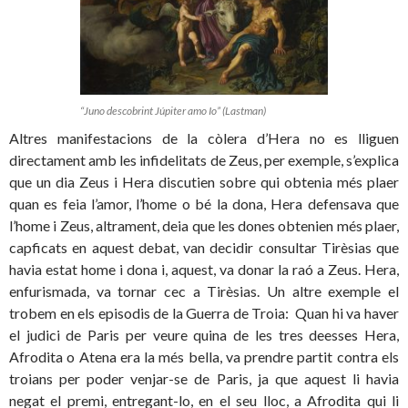
“Juno descobrint Júpiter amo Io” (Lastman)
Altres manifestacions de la còlera d’Hera no es lliguen
directament amb les infidelitats de Zeus, per exemple, s’explica
que un dia Zeus i Hera discutien sobre qui obtenia més plaer
quan es feia l’amor, l’home o bé la dona, Hera defensava que
l’home i Zeus, altrament, deia que les dones obtenien més plaer,
capficats en aquest debat, van decidir consultar Tirèsias que
havia estat home i dona i, aquest, va donar la raó a Zeus. Hera,
enfurismada, va tornar cec a Tirèsias. Un altre exemple el
trobem en els episodis de la Guerra de Troia: Quan hi va haver
el judici de Paris per veur
e quina de les tres deesses Hera,
Afrodita o Atena era la més bella, va prendre partit contra els
troians per poder venjar-se de Paris, ja que aquest li havia
negat el premi, entregant-lo, en el seu lloc, a Afrodita qui li