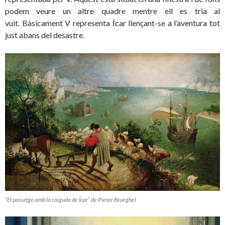
podem veure un altre quadre mentre ell es tria al
vuit. Bàsicament V representa Ícar llençant-se a l’aventura tot
just abans del desastre.
“El paisatge amb la caiguda de Ícar” de Pieter Brueghel