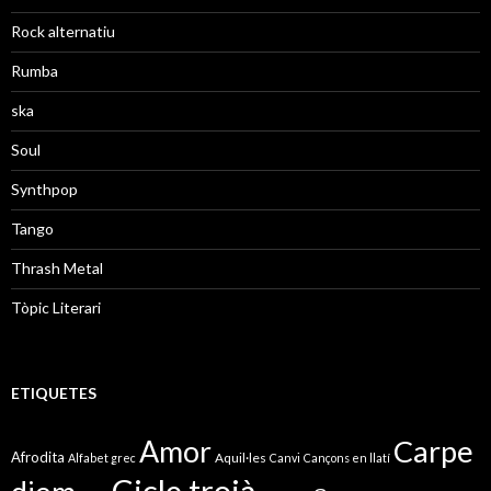
Rock alternatiu
Rumba
ska
Soul
Synthpop
Tango
Thrash Metal
Tòpic Literari
ETIQUETES
Amor
Carpe
Afrodita
Aquil·les
Alfabet grec
Canvi
Cançons en llatí
Cicle troià