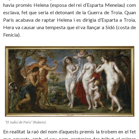
havia promès Helena (esposa del rei d’Esparta Menelau) com
esclava, fet que seria el
detonant
de la Guerra de Troia. Quan
Paris acabava de raptar Helena i es dirigia d’Esparta a Troia,
Hera va causar una tempesta que el va llançar a Sidó (costa de
Fenícia).
“El Judici de Paris” (Rubens)
En realitat la raó del nom d’aquests premis la trobem en el fet
que aquests, amb el seu nom, pretenien fer tribut al primer