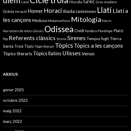
diem
Grec
Filosofia
Grec modern
Catul
Llatí
Horaci
Llatí a
Homer
Ilíada
Llatinismes
Grècia
Heràclit
Mitologia
les cançons
Medusa
Metamorfosis
Narcís
Odissea
Ovidi
Plató
Penèlope
Narracions de mites clàssics
Pandora
Referents clàssics
Sirenes
Tierra
Tempus fugit
Pop
Sirena
Tòpics
Tòpics a les cançons
Santa
Troia
Tòpic
Tòpic literari
Ulisses
Tòpics llatins
Venus
Tòpics literaris
ARXIUS
gener 2025
octubre 2022
maig 2022
març 2022