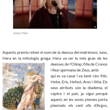
Jenny’s Plan
Aquests premis reben el nom de la deessa del matrimoni, Juno,
Hera en la mitologia grega. Hera va ser la més gran de les
deesses de l’Olim
p, filla de Cronos
i Rea i germana de Zeus, amb
qui es va casar i va tenir cinc fills:
Hebe, Eris, Hefest, Ares i Ilitia. Els
seus atributs són la diadema, el
ceptre i el paó, ja sigui perquè
aquest, en les seves plomes porta
plasmats els cent ulls d’Argos,