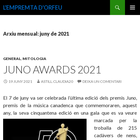
Cerca
L'EMPREMTA D'ORFEU
VÉS
MENÚ
AL
PRINCI
CONTINGUT
Arxiu mensual: juny de 2021
GENERAL
,
MITOLOGIA
JUNO AWARDS 2021
19 JUNY 2021
ASTILL.CLAUDIA20
DEIXA UN COMENTARI
El 7 de juny va ser celebrada l’última edició dels premis
Juno
,
premis de la música canadenca que commemoraren, aquest
any, la seva cinquantena edició en una gala que es va veure
marcada per la
troballa de 215
cadàvers de nens,