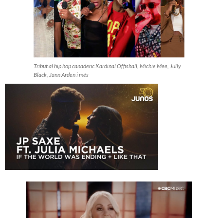
Tribut al hip hop canadenc Kardinal Offishall, Michie Mee, Jully
Black, Jann Arden i més