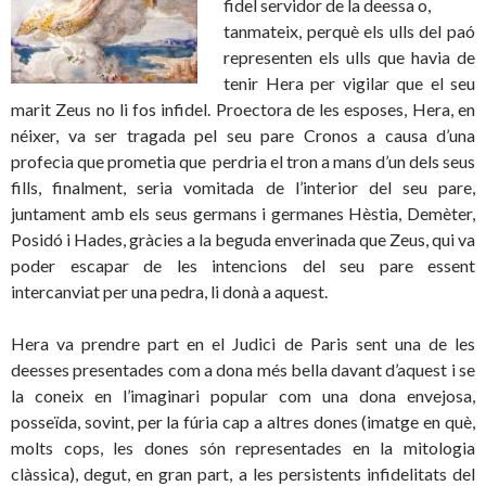
fidel servidor de la deessa o,
tanmateix, perquè els ulls del paó
representen els ulls que havia de
tenir Hera per vigilar que el seu
marit Zeus no li fos infidel. Proectora de les esposes, Hera, en
néixer, va ser tragada pel seu pare Cronos a causa d’una
profecia que prometia que perdria el tron a mans d’un dels seus
fills, finalment, seria vomitada de l’interior del seu pare,
juntament amb els seus germans i germanes Hèstia, Demèter,
Posidó i Hades, gràcies a la beguda enverinada que Zeus, qui va
poder escapar de les intencions del seu pare essent
intercanviat per una pedra, li donà a aquest.
Hera va prendre part en el Judici de Paris sent una de les
deesses presentades com a dona més bella davant d’aquest i se
la coneix en l’imaginari popular com una dona envejosa,
posseïda, sovint, per la fúria cap a altres dones (imatge en què,
molts cops, les dones són representades en la mitologia
clàssica), degut, en gran part, a les persistents infidelitats del