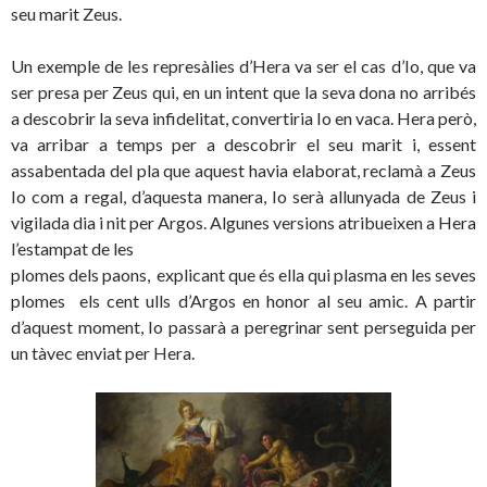
seu marit Zeus.
Un exemple de les represàlies d’Hera va ser el cas d’Io,
que va
ser presa per Zeus qui, en un intent que la seva dona no arribés
a descobrir la seva infidelitat, convertiria Io en vaca. Hera però,
va arribar a temps per a descobrir el seu marit i, essent
assabentada del pla que aquest havia elaborat, reclamà a Zeus
Io com a regal, d’aquesta manera, Io serà allunyada de Zeus i
vigilada dia i nit per Argos. Algunes versions atribueixen a Hera
l’estampat de les
plomes dels paons, explicant que és ella qui plasma en les seves
plomes els cent ulls d’Argos en honor al seu amic. A partir
d’aquest moment, Io passarà a peregrinar sent perseguida per
un tàvec enviat per Hera.