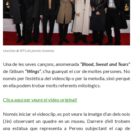
Una foto de BTS als premis Grammy
Una de les seves cançons, anomenada
“Blood, Sweat and Tears”
de l’àlbum
“Wings”
, s’ha guanyat el cor de moltes persones. No
només per l’estètica del videoclip o per la melodia, sinó perquè
en ella podem trobar molts referents mitològics.
Clica aquí per veure el video original!
Només iniciar el videoclip, es pot veure la imatge d’un dels nois
(Jin) observant un quadre en un museu. Darrere d’ell trobem
una estàtua que representa a Perseu subjectant el cap de