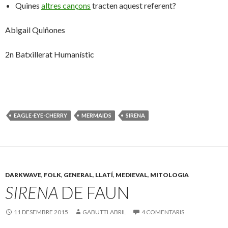
Quines
altres cançons
tracten aquest referent?
Abigail Quiñones
2n Batxillerat Humanístic
EAGLE-EYE-CHERRY
MERMAIDS
SIRENA
DARKWAVE
,
FOLK
,
GENERAL
,
LLATÍ
,
MEDIEVAL
,
MITOLOGIA
SIRENA
DE FAUN
11 DESEMBRE 2015
GABUTTI.ABRIL
4 COMENTARIS