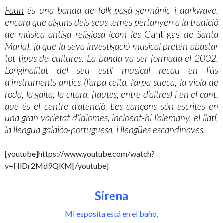
Faun
és una banda de folk pagà germànic i
darkwave
,
encara que alguns dels seus temes pertanyen a la tradició
de música antiga religiosa (com les
Cantigas
de Santa
Maria), ja que la seva investigació musical pretén abastar
tot tipus de cultures. La banda va ser formada el 2002.
L’originalitat del seu estil musical recau en l’ús
d’instruments antics (l’arpa celta, l’arpa sueca, la viola de
roda, la gaita, la cítara, flautes, entre d’altres) i en el cant,
que és el centre d’atenció. Les cançons són escrites en
una gran varietat d’idiomes, incloent-hi l’alemany, el llatí,
la llengua
galaico
-portuguesa, i llengües escandinaves.
[youtube]https://www.youtube.com/watch?
v=HlDr2Md9QKM[/youtube]
Sirena
Mi esposita está en el baño,