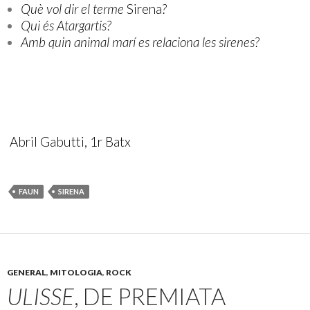
Què vol dir el terme
Sirena
?
Qui és Atargartis?
Amb quin animal marí es relaciona les sirenes?
Abril Gabutti, 1r Batx
FAUN
SIRENA
GENERAL
,
MITOLOGIA
,
ROCK
ULISSE
, DE PREMIATA