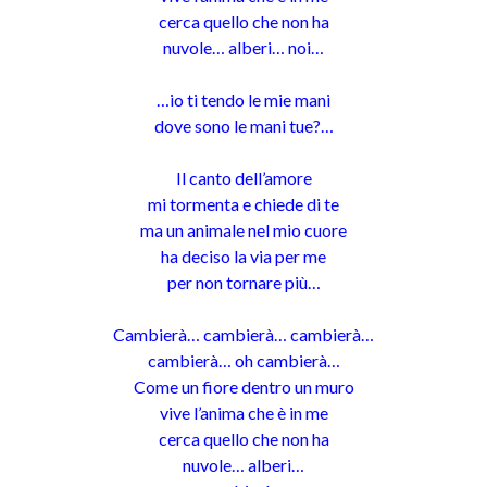
cerca quello che non ha
nuvole… alberi… noi…
…io ti tendo le mie mani
dove sono le mani tue?…
Il canto dell’amore
mi tormenta e chiede di te
ma un animale nel mio cuore
ha deciso la via per me
per non tornare più…
Cambierà… cambierà… cambierà…
cambierà… oh cambierà…
Come un fiore dentro un muro
vive l’anima che è in me
cerca quello che non ha
nuvole… alberi…