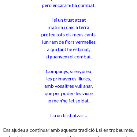
però encara hi ha combat.
I si un trust atzat
m’atura i caic a terra
proteu tots els meus cants
i un ram de flors vermelles
a qui tant he estimat,
si guanyem el combat.
Companys, si enyoreu
les primaveres lliures,
amb vosaltres vull anar,
que per poder-les viure
jo me n’he fet soldat.
I si un trist atzar…
Ens ajudeu a continuar amb aquesta tradició i, si en trobeu més,