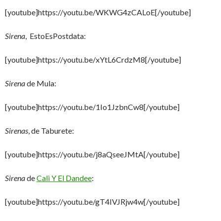
[youtube]https://youtu.be/WKWG4zCALoE[/youtube]
Sirena
, EstoEsPostdata:
[youtube]https://youtu.be/xYtL6CrdzM8[/youtube]
Sirena
de Mula:
[youtube]https://youtu.be/1Io1JzbnCw8[/youtube]
Sirenas
, de Taburete:
[youtube]https://youtu.be/j8aQseeJMtA[/youtube]
Sirena
de
Cali Y El Dandee
:
[youtube]https://youtu.be/gT4IVJRjw4w[/youtube]