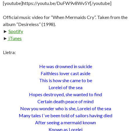
[youtube]https://youtu.be/DuFW9v8Wv5Y[/youtube]
Official music video for “When Mermaids Cry”. Taken from the
album “Desireless” (1998).
►
Spotify
►
iTunes
Lletra:
He was drowned in suicide
Faithless lover cast aside
This is how she came to be
Lorelei of the sea
Hopes destroyed, she wanted to find
Certain death peace of mind
Now you wonder who is she, Lorelei of the sea
Many tales I´ve been told of sailors having died
After seeing a mermaid known
Known as Lorelei