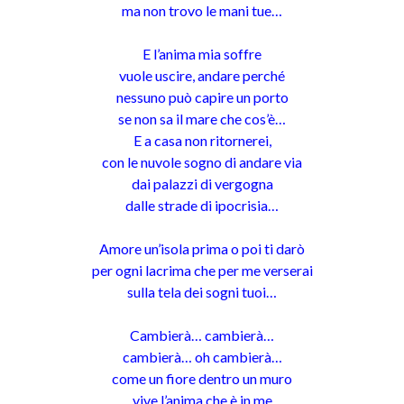
ma non trovo le mani tue…
E l’anima mia soffre
vuole uscire, andare perché
nessuno può capire un porto
se non sa il mare che cos’è…
E a casa non ritornerei,
con le nuvole sogno di andare via
dai palazzi di vergogna
dalle strade di ipocrisia…
Amore un’isola prima o poi ti darò
per ogni lacrima che per me verserai
sulla tela dei sogni tuoi…
Cambierà… cambierà…
cambierà… oh cambierà…
come un fiore dentro un muro
vive l’anima che è in me