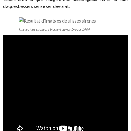
d’aquest éssers sense ser devorat.
Ulisses i les sirenes, d’Herbert James Draper 1909