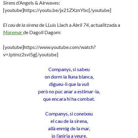
Sirens
d’Angels & Airwaves:
[youtube]https://youtu.be/jx21ZXznYbc[/youtube]
El cau de la sirena
de LLuís Llach a
Abril 74
, actualitzada a
Maremar
de Dagoll Dagom:
[youtube]https://www.youtube.com/watch?
v=Jptmz2svi5g[/youtube]
Companys, si sabeu
on dorm la lluna blanca,
digueu-li que la vull
però no puc anar a estimar-la,
que encara hi ha combat.
Companys, si coneixeu
el cau de la sirena,
allà enmig de la mar,
jo l’aniria a veure,