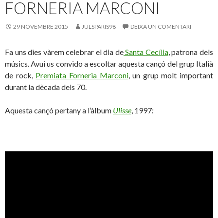
FORNERIA MARCONI
29 NOVEMBRE 2015
JULSPARIS98
DEIXA UN COMENTARI
Fa uns dies vàrem celebrar el dia de
Santa Cecília
, patrona dels
músics. Avui us convido a escoltar aquesta cançó del grup Italià
de rock,
Premiata Forneria Marconi
, un grup molt important
durant la dècada dels 70.
Aquesta cançó pertany a l’àlbum
Ulisse
, 1997
: