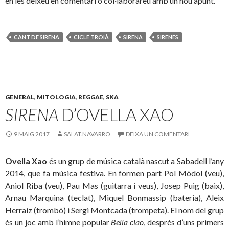
en les deixeu en comentari o col·laborareu amb un nou apunt.
CANT DE SIRENA
CICLE TROIÀ
SIRENA
SIRENES
GENERAL
,
MITOLOGIA
,
REGGAE
,
SKA
SIRENA
D’OVELLA XAO
9 MAIG 2017
SALAT.NAVARRO
DEIXA UN COMENTARI
Ovella Xao
és un grup de música català nascut a Sabadell l’any
2014, que fa música festiva. En formen part Pol Mòdol (veu),
Aniol Riba (veu), Pau Mas (guitarra i veus), Josep Puig (baix),
Arnau Marquina (teclat), Miquel Bonmassip (bateria), Aleix
Herraiz (trombó) i Sergi Montcada (trompeta). El nom del grup
és un joc amb l’himne popular
Bella ciao
, després d’uns primers