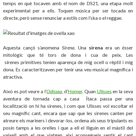
temps en què tocaven amb el nom de DS21, una etapa molt
experimental per a ells. Toquen música per ser tocada en
directe, però sense renunciar a estils com l’ska o el reggae.
Aquesta cançó s’anomena
Sirena
. Una
sirena
era un ésser
mitològic que té tors de dona i cua de peix. Les
sirenes primitives tenien aparença de mig ocell o rèptil i mig
dona. Es caracteritzaven per tenir una veu musical magnífica i
atractiva.
Això es pot veure a l’
Odissea
, d’
Homer
. Quan
Ulisses
en la seva
aventura de tornada cap a casa Ítaca passa per una
localització on hi ha sirenes, i com que Ulisses vol escoltar el
seu magnífic cant, encara que sap que les sirenes canten per
atreure els mariners i devorar-los, ordena als seus tripulants es
posin tamps a les orelles i que a ell el lliguin en el màstil del
vaixell amb el que viatgen, així aconsegueix sentir el cant