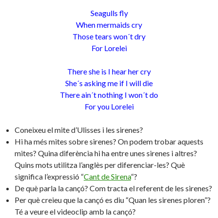
Seagulls fly
When mermaids cry
Those tears won´t dry
For Lorelei
There she is I hear her cry
She´s asking me if I will die
There ain´t nothing I won´t do
For you Lorelei
Coneixeu el mite d’Ulisses i les sirenes?
Hi ha més mites sobre sirenes? On podem trobar aquests
mites? Quina diferència hi ha entre unes sirenes i altres?
Quins mots utilitza l’anglès per diferenciar-les? Què
significa l’expressió “
Cant de Sirena
“?
De què parla la cançó? Com tracta el referent de les sirenes?
Per què creieu que la cançó es diu “Quan les sirenes ploren”?
Té a veure el videoclip amb la cançó?