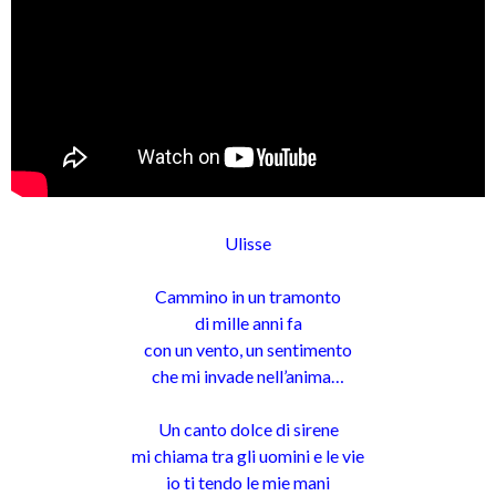
Ulisse
Cammino in un tramonto
di mille anni fa
con un vento, un sentimento
che mi invade nell’anima…
Un canto dolce di sirene
mi chiama tra gli uomini e le vie
io ti tendo le mie mani