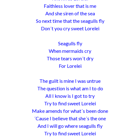
Faithless lover that is me
And she siren of the sea
So next time that the seagulls fly
Don´t you cry sweet Lorelei
Seagulls fly
When mermaids cry
Those tears won´t dry
For Lorelei
The guilt is mine I was untrue
The question is what am I to do
All I know is I got to try
Try to find sweet Lorelei
Make amends for what´s been done
´Cause I believe that she´s the one
And I will go where seagulls fly
Try to find sweet Lorelei