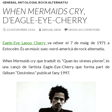
GENERAL
,
MITOLOGIA
,
ROCK ALTERNATIU
WHEN MERMAIDS CRY
,
D’EAGLE-EYE-CHERRY
22 NOVEMBRE 2016
ABIGAIL.DINA
DEIXA UN COMENTARI
Eagle-Eye Lanoo Cherry
va néixer el 7 de maig de 1971 a
Estocolm. És un músic suec-nord-americà de rock alternatiu.
When Mermaids cry
que traduït és “Quan les sirenes ploren”, és
una cançó de l’artista Eagle-Eye-Cherry que forma part de
l’àlbum “Desireless” publicat l’any 1997.