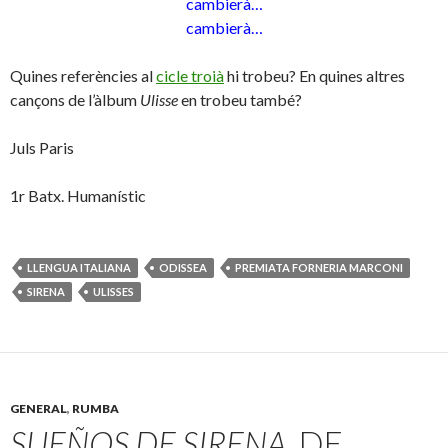
cambierà…
cambierà…
Quines referències al
cicle troià
hi trobeu? En quines altres
cançons de l’àlbum
Ulisse
en trobeu també?
Juls Paris
1r Batx. Humanístic
LLENGUA ITALIANA
ODISSEA
PREMIATA FORNERIA MARCONI
SIRENA
ULISSES
GENERAL
,
RUMBA
SUEÑOS DE SIRENA
, DE