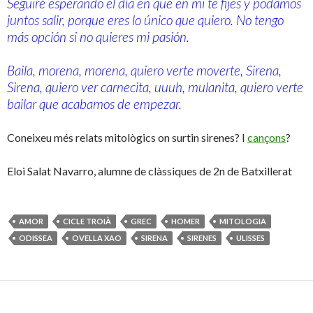
Seguiré esperando el día en que en mi te fijes y podamos
juntos salir, porque eres lo único que quiero. No tengo
más opción si no quieres mi pasión.
Baila, morena, morena, quiero verte moverte, Sirena,
Sirena, quiero ver carnecita, uuuh, mulanita, quiero verte
bailar que acabamos de empezar.
Coneixeu més relats mitològics on surtin sirenes? I
cançons
?
Eloi Salat Navarro, alumne de clàssiques de 2n de Batxillerat
AMOR
CICLE TROIÀ
GREC
HOMER
MITOLOGIA
ODISSEA
OVELLA XAO
SIRENA
SIRENES
ULISSES