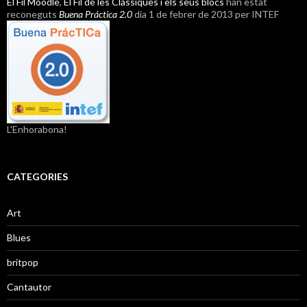
El Fil Moodle
,
El Fil de les Clàssiques i els seus blocs
han estat
reconeguts
Buena Práctica 2.0
dia 1 de febrer de 2013 per INTEF
L'Enhorabona!
CATEGORIES
Art
Blues
britpop
Cantautor