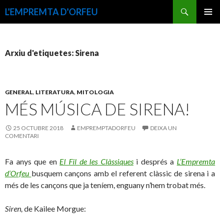
Cerca
L'EMPREMTA D'ORFEU
VÉS
MENÚ
AL
PRINCI
CONTINGUT
Arxiu d'etiquetes: Sirena
GENERAL
,
LITERATURA
,
MITOLOGIA
MÉS MÚSICA DE SIRENA!
25 OCTUBRE 2018
EMPREMPTADORFEU
DEIXA UN
COMENTARI
Fa anys que en
El Fil de les Clàssiques
i després a
L’Empremta
d’Orfeu
busquem cançons amb el referent clàssic de sirena i a
més de les cançons que ja teníem, enguany n’hem trobat més.
Siren,
de Kailee Morgue: