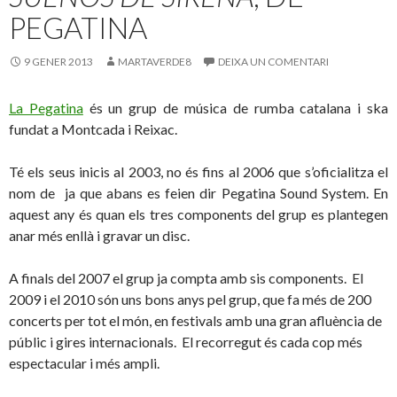
PEGATINA
9 GENER 2013
MARTAVERDE8
DEIXA UN COMENTARI
La Pegatina
és un grup de música de rumba catalana i ska
fundat a Montcada i Reixac.
Té els seus inicis al 2003, no és fins al 2006 que s’oficialitza el
nom de
ja que abans es feien dir Pegatina Sound System. En
aquest any és quan els tres components del grup es plantegen
anar més enllà i gravar un disc.
A finals del 2007 el grup ja compta amb sis components. El
2009 i el 2010 són uns bons anys pel grup, que fa més de 200
concerts per tot el món, en festivals amb una gran afluència de
públic i gires internacionals. El recorregut és cada cop més
espectacular i més ampli.