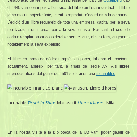
L’elaboració de les tècniques d’impressió per part de
Gutenberg
cap
el 1440 van donar pas a l’entrada del llibre en l’era industrial. El llibre
ja no era un objecte únic, escrit o reproduït d’acord amb la demanda.
L’edició d’un llibre requereix de tota una empresa, capital per la seva
realització, i un mercat per a la seva difusió. Per tant, el cost de
cada exemplar baixa considerablement el que, al seu torn, augmenta
notablement la seva expansió.
El llibre en forma de còdex i imprès en paper, tal com el coneixem
actualment, apareix, per tant, a finals del segle XV. Als llibres
impresos abans del gener de 1501 se’ls anomena
incunables
.
Incunable
Tirant lo Blanc
Manuscrit
Llibre d’hores
, Milà
En la nostra visita a la Biblioteca de la UB vam poder gaudir de