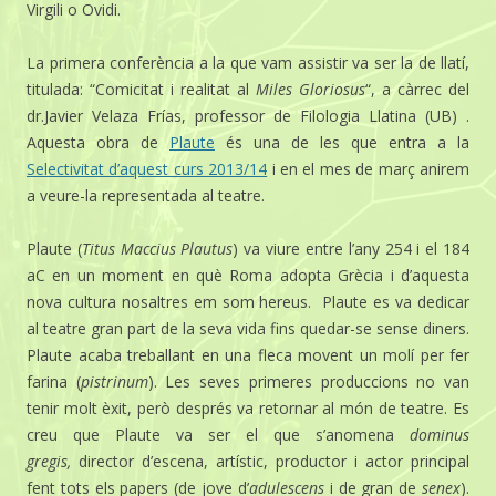
Virgili o Ovidi.
La primera conferència a la que vam assistir va ser la de llatí,
titulada: “Comicitat i realitat al
Miles Gloriosus
“, a càrrec del
dr.Javier Velaza Frías, professor de Filologia Llatina (UB) .
Aquesta obra de
Plaute
és una de les que entra a la
Selectivitat d’aquest curs 2013/14
i en el mes de març anirem
a veure-la representada al teatre.
Plaute (
Titus Maccius Plautus
) va viure entre l’any 254 i el 184
aC en un moment en què Roma adopta Grècia i d’aquesta
nova cultura nosaltres em som hereus. Plaute es va dedicar
al teatre gran part de la seva vida fins quedar-se sense diners.
Plaute acaba treballant en una fleca movent un molí per fer
farina (
pistrinum
). Les seves primeres produccions no van
tenir molt èxit, però després va retornar al món de teatre. Es
creu que Plaute va ser el que s’anomena
dominus
gregis,
director d’escena, artístic, productor i actor principal
fent tots els papers (de jove d’
adulescens
i de gran de
senex
).