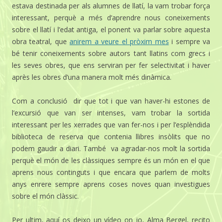
estava destinada per als alumnes de llatí, la vam trobar força
interessant, perquè a més d’aprendre nous coneixements
sobre el llatí i l’edat antiga, el ponent va parlar sobre aquesta
obra teatral, que
anirem a veure el pròxim mes
i sempre va
bé tenir coneixements sobre autors tant llatins com grecs i
les seves obres, que ens serviran per fer selectivitat i haver
après les obres d’una manera molt més dinàmica.
Com a conclusió dir que tot i que van haver-hi estones de
l’excursió que van ser intenses, vam trobar la sortida
interessant per les xerrades que van fer-nos i per l’esplèndida
biblioteca de reserva que contenia llibres insòlits que no
podem gaudir a diari. També va agradar-nos molt la sortida
perquè el món de les clàssiques sempre és un món en el que
aprens nous continguts i que encara que parlem de molts
anys enrere sempre aprens coses noves quan investigues
sobre el món clàssic.
Per ultim, aquí os deixo un vídeo on jo, Alma Bergel, recito