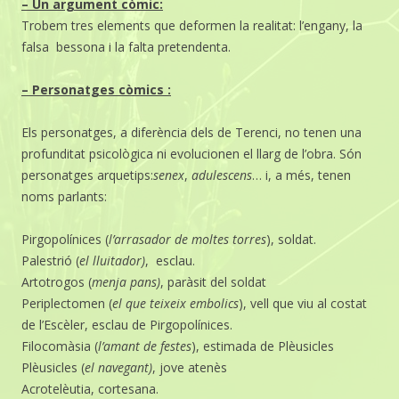
– Un argument còmic:
Trobem tres elements que deformen la realitat: l’engany, la
falsa bessona i la falta pretendenta.
– Personatges còmics :
Els personatges, a diferència dels de Terenci, no tenen una
profunditat psicològica ni evolucionen el llarg de l’obra. Són
personatges arquetips:
senex
,
adulescens
… i, a més, tenen
noms parlants:
Pirgopolínices (
l’arrasador de moltes torres
), soldat.
Palestrió (
el lluitador)
, esclau.
Artotrogos (
menja pans
)
, paràsit del soldat
Periplectomen (
el que teixeix embolics
), vell que viu al costat
de l’Escèler, esclau de Pirgopolínices.
Filocomàsia (
l’amant de festes
), estimada de Plèusicles
Plèusicles (
el navegant)
, jove atenès
Acrotelèutia, cortesana.