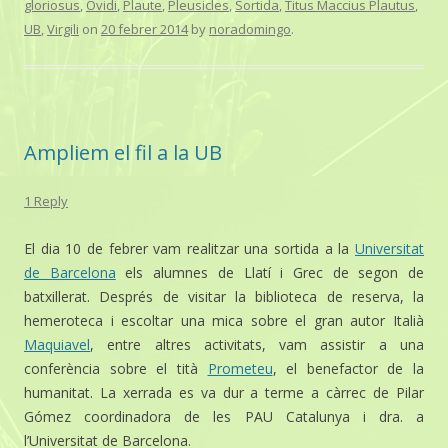
gloriosus
,
Ovidi
,
Plaute
,
Pleusicles
,
Sortida
,
Titus Maccius Plautus
,
UB
,
Virgili
on
20 febrer 2014
by
noradomingo
.
Ampliem el fil a la UB
1 Reply
El dia 10 de febrer vam realitzar una sortida a la
Universitat
de Barcelona
els alumnes de Llatí i Grec de segon de
batxillerat. Després de visitar la biblioteca de reserva, la
hemeroteca i escoltar una mica sobre el gran autor Italià
Maquiavel
, entre altres activitats, vam assistir a una
conferència sobre el tità
Prometeu
, el benefactor de la
humanitat. La xerrada es va dur a terme a càrrec de Pilar
Gómez coordinadora de les PAU Catalunya i dra. a
l’Universitat de Barcelona.