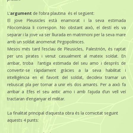
L’
argument
de l’obra plautina és el següent:
El jove Pleusicles està enamorat i la seva estimada
Filocomàsia li correspon. No obstant això, el destí els va
separar i la jove va ser lliurada en matrimoni per la seva mare
amb un soldat anomenat Pirgopolínices.
Mesos més tard l’esclau de Pleusicles, Palestrión, és raptat
per uns pirates i venut casualment al mateix soldat. En
arribar, troba l’antiga estimada del seu amo i després de
convertir-se ràpidament gràcies a la seva habilitat i
intel·ligència en el favorit del soldat, decideix tramar un
rebuscat pla per tornar a unir els dos amants. Per a això fa
arribar a Efes el seu antic amo i amb l’ajuda d’un vell veí
tractaran d’enganyar el militar.
La finalitat principal d’aquesta obra és la comicitat seguint
aquests 4 punts: