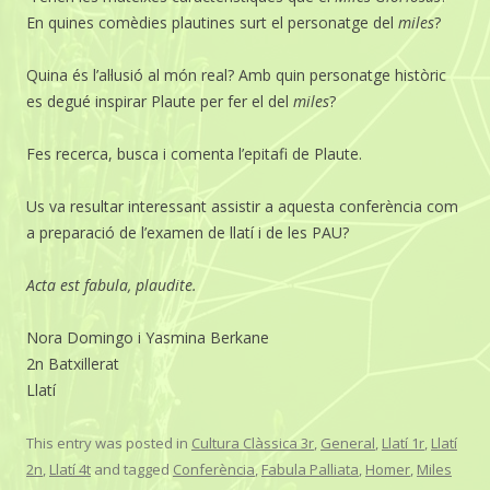
En quines comèdies plautines surt el personatge del
miles
?
Quina és l’al·lusió al món real? Amb quin personatge històric
es degué inspirar Plaute per fer el del
miles
?
Fes recerca, busca i comenta l’epitafi de Plaute.
Us va resultar interessant assistir a aquesta conferència com
a preparació de l’examen de llatí i de les PAU?
Acta est fabula, plaudite.
Nora Domingo i Yasmina Berkane
2n Batxillerat
Llatí
This entry was posted in
Cultura Clàssica 3r
,
General
,
Llatí 1r
,
Llatí
2n
,
Llatí 4t
and tagged
Conferència
,
Fabula Palliata
,
Homer
,
Miles