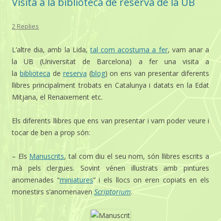
Visita a la biblioteca de reserva de la UB
2 Replies
L’altre dia, amb la Lida,
tal com acostuma a fer
, vam anar a
la UB (Universitat de Barcelona) a fer una visita a
la
biblioteca
de
reserva
(
blog
) on ens van presentar diferents
llibres principalment trobats en Catalunya i datats en la Edat
Mitjana, el Renaixement etc.
Els diferents llibres que ens van presentar i vam poder veure i
tocar de ben a prop són:
– Els
Manuscrits
, tal com diu el seu nom, són llibres escrits a
mà pels clergues. Sovint vénen il·lustrats amb pintures
anomenades “
miniatures
” i els llocs on eren copiats en els
monestirs s’anomenaven
Scriptorium
.