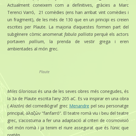
Actualment coneixem com a definitives, gràcies a Marc
Terenci Varró, 21 comèdies (ens han arribat vint comèdies i
un fragment), de les més de 130 que en un principi es creien
escrites per Plaute. La majoria d’aquestes formen part del
subgènere còmic anomenat
fabula palliata
perquè els actors
portaven
pallium
, la prenda de vestir grega i eren
ambientades al món grec.
Plaute
Miles Gloriosus
és una de les seves obres més conegudes, és
la 3a de Plaute escrita l’any 205 aC. Es va inspirar en una obra
(
Alazôn)
del comediògraf grec
Menandre
pel seu personatge
principal, ἀλαζών “fanfarró”. El teatre romà viu i beu del teatre
grec, s’acostuma a fer una adaptació al criteri de cosmovisió
del món romà i ja tenim el riure assegurat que és l’únic que
pretén.