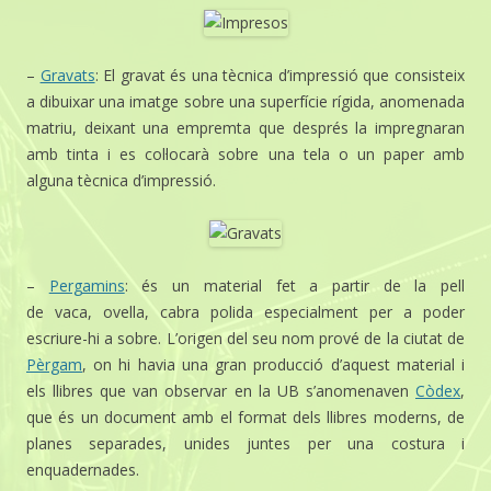
–
Gravats
: El gravat és una tècnica d’impressió que consisteix
a dibuixar una imatge sobre una superfície rígida, anomenada
matriu, deixant una empremta que després la impregnaran
amb tinta i es col·locarà sobre una tela o un paper amb
alguna tècnica d’impressió.
–
Pergamins
: és un material fet a partir de la pell
de vaca, ovella, cabra polida especialment per a poder
escriure-hi a sobre. L’origen del seu nom prové de la ciutat de
Pèrgam
, on hi havia una gran producció d’aquest material i
els llibres que van observar en la UB s’anomenaven
Còdex
,
que és un document amb el format dels llibres moderns, de
planes separades, unides juntes per una costura i
enquadernades.