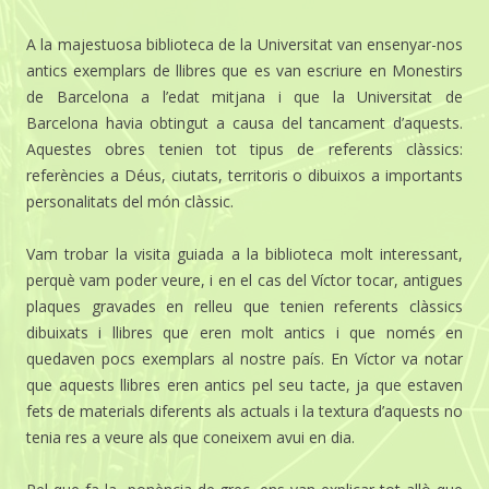
A la majestuosa biblioteca de la Universitat van ensenyar-nos
antics exemplars de llibres que es van escriure en Monestirs
de Barcelona a l’edat mitjana i que la Universitat de
Barcelona havia obtingut a causa del tancament d’aquests.
Aquestes obres tenien tot tipus de referents clàssics:
referències a Déus, ciutats, territoris o dibuixos a importants
personalitats del món clàssic.
Vam trobar la visita guiada a la biblioteca molt interessant,
perquè vam poder veure, i en el cas del Víctor tocar, antigues
plaques gravades en relleu que tenien referents clàssics
dibuixats i llibres que eren molt antics i que només en
quedaven pocs exemplars al nostre país. En Víctor va notar
que aquests llibres eren antics pel seu tacte, ja que estaven
fets de materials diferents als actuals i la textura d’aquests no
tenia res a veure als que coneixem avui en dia.