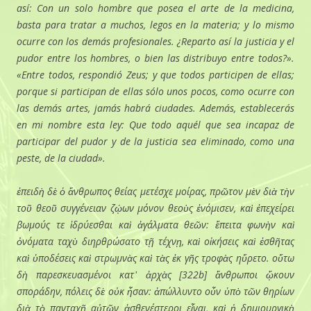
así: Con un solo hombre que posea el arte de la medicina,
basta para tratar a muchos, legos en la materia; y lo mismo
ocurre con los demás profesionales. ¿Reparto así la justicia y el
pudor entre los hombres, o bien las distribuyo entre todos?».
«Entre todos, respondió Zeus; y que todos participen de ellas;
porque si participan de ellas sólo unos pocos, como ocurre con
las demás artes, jamás habrá ciudades. Además, establecerás
en mi nombre esta ley: Que todo aquél que sea incapaz de
participar del pudor y de la justicia sea eliminado, como una
peste, de la ciudad».
ἐπειδὴ δὲ ὁ ἄνθρωπος θείας μετέσχε μοίρας, πρῶτον μὲν διὰ τὴν
τοῦ θεοῦ συγγένειαν ζῴων μόνον θεοὺς ἐνόμισεν, καὶ ἐπεχείρει
βωμούς τε ἱδρύεσθαι καὶ ἀγάλματα θεῶν: ἔπειτα φωνὴν καὶ
ὀνόματα ταχὺ διηρθρώσατο τῇ τέχνῃ, καὶ οἰκήσεις καὶ ἐσθῆτας
καὶ ὑποδέσεις καὶ στρωμνὰς καὶ τὰς ἐκ γῆς τροφὰς ηὕρετο. οὕτω
δὴ παρεσκευασμένοι κατ᾽ ἀρχὰς [322b] ἄνθρωποι ᾤκουν
σποράδην, πόλεις δὲ οὐκ ἦσαν: ἀπώλλυντο οὖν ὑπὸ τῶν θηρίων
διὰ τὸ πανταχῇ αὐτῶν ἀσθενέστεροι εἶναι, καὶ ἡ δημιουργικὴ