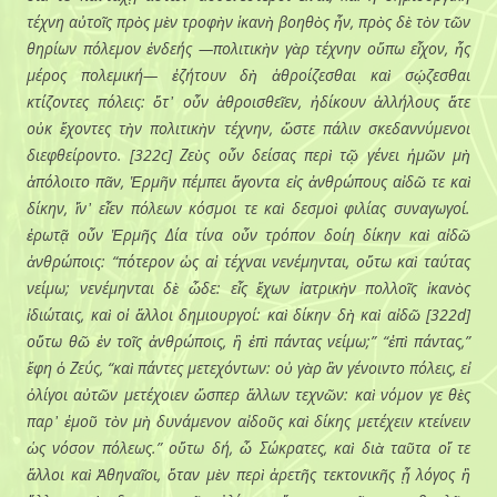
τέχνη αὐτοῖς πρὸς μὲν τροφὴν ἱκανὴ βοηθὸς ἦν, πρὸς δὲ τὸν τῶν
θηρίων πόλεμον ἐνδεής —πολιτικὴν γὰρ τέχνην οὔπω εἶχον, ἧς
μέρος πολεμική— ἐζήτουν δὴ ἁθροίζεσθαι καὶ σῴζεσθαι
κτίζοντες πόλεις: ὅτ᾽ οὖν ἁθροισθεῖεν, ἠδίκουν ἀλλήλους ἅτε
οὐκ ἔχοντες τὴν πολιτικὴν τέχνην, ὥστε πάλιν σκεδαννύμενοι
διεφθείροντο. [322c] Ζεὺς οὖν δείσας περὶ τῷ γένει ἡμῶν μὴ
ἀπόλοιτο πᾶν, Ἑρμῆν πέμπει ἄγοντα εἰς ἀνθρώπους αἰδῶ τε καὶ
δίκην, ἵν᾽ εἶεν πόλεων κόσμοι τε καὶ δεσμοὶ φιλίας συναγωγοί.
ἐρωτᾷ οὖν Ἑρμῆς Δία τίνα οὖν τρόπον δοίη δίκην καὶ αἰδῶ
ἀνθρώποις: “πότερον ὡς αἱ τέχναι νενέμηνται, οὕτω καὶ ταύτας
νείμω; νενέμηνται δὲ ὧδε: εἷς ἔχων ἰατρικὴν πολλοῖς ἱκανὸς
ἰδιώταις, καὶ οἱ ἄλλοι δημιουργοί: καὶ δίκην δὴ καὶ αἰδῶ [322d]
οὕτω θῶ ἐν τοῖς ἀνθρώποις, ἢ ἐπὶ πάντας νείμω;” “ἐπὶ πάντας,”
ἔφη ὁ Ζεύς, “καὶ πάντες μετεχόντων: οὐ γὰρ ἂν γένοιντο πόλεις, εἰ
ὀλίγοι αὐτῶν μετέχοιεν ὥσπερ ἄλλων τεχνῶν: καὶ νόμον γε θὲς
παρ᾽ ἐμοῦ τὸν μὴ δυνάμενον αἰδοῦς καὶ δίκης μετέχειν κτείνειν
ὡς νόσον πόλεως.” οὕτω δή, ὦ Σώκρατες, καὶ διὰ ταῦτα οἵ τε
ἄλλοι καὶ Ἀθηναῖοι, ὅταν μὲν περὶ ἀρετῆς τεκτονικῆς ᾖ λόγος ἢ