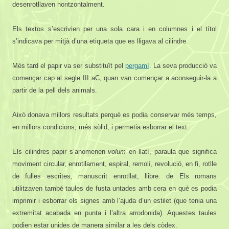
desenrotllaven horitzontalment.
Els textos s’escrivien per una sola cara i en columnes i el títol
s’indicava per mitjà d’una etiqueta que es lligava al cilindre.
Més tard el papir va ser substituït pel
pergamí
. La seva producció va
començar cap al segle III aC, quan van començar a aconseguir-la a
partir de la pell dels animals.
Això donava millors resultats perquè es podia conservar més temps,
en millors condicions, més sòlid, i permetia esborrar el text.
Els cilindres papir s’anomenen
volum
en llatí, paraula que significa
moviment circular, enrotllament, espiral, remolí, revolució, en fi, rotlle
de fulles escrites, manuscrit enrotllat, llibre.
de
Els romans
utilitzaven també taules de fusta untades amb cera en què es podia
imprimir i esborrar els signes amb l’ajuda d’un estilet (que tenia una
extremitat acabada en punta i l’altra arrodonida). Aquestes taules
podien estar unides de manera similar a les dels còdex.