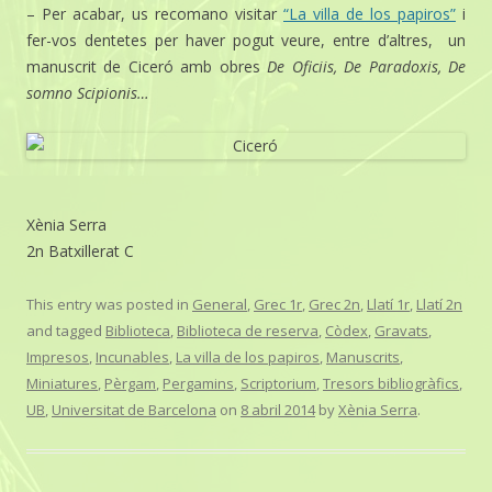
– Per acabar, us recomano visitar
“La villa de los papiros”
i
fer-vos dentetes per haver pogut veure, entre d’altres, un
manuscrit de Ciceró amb obres
De Oficiis, De Paradoxis, De
somno Scipionis…
Xènia Serra
2n Batxillerat C
This entry was posted in
General
,
Grec 1r
,
Grec 2n
,
Llatí 1r
,
Llatí 2n
and tagged
Biblioteca
,
Biblioteca de reserva
,
Còdex
,
Gravats
,
Impresos
,
Incunables
,
La villa de los papiros
,
Manuscrits
,
Miniatures
,
Pèrgam
,
Pergamins
,
Scriptorium
,
Tresors bibliogràfics
,
UB
,
Universitat de Barcelona
on
8 abril 2014
by
Xènia Serra
.