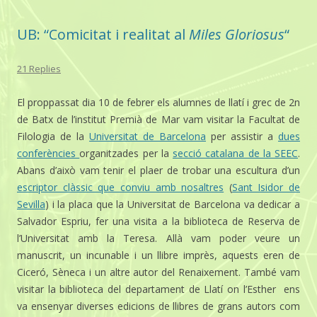
UB: “Comicitat i realitat al
Miles Gloriosus
“
21 Replies
El proppassat dia 10 de febrer els alumnes de llatí i grec de 2n
de Batx de l’institut Premià de Mar vam visitar la Facultat de
Filologia de la
Universitat de Barcelona
per assistir a
dues
conferències
organitzades per la
secció catalana de la SEEC
.
Abans d’això vam tenir el plaer de trobar una escultura d’un
escriptor clàssic que conviu amb nosaltres
(
Sant Isidor de
Sevilla
) i la placa que la Universitat de Barcelona va dedicar a
Salvador Espriu, fer una visita a la biblioteca de Reserva de
l’Universitat amb la Teresa. Allà vam poder veure un
manuscrit, un incunable i un llibre imprès, aquests eren de
Ciceró, Sèneca i un altre autor del Renaixement. També vam
visitar la biblioteca del departament de Llatí on l’Esther ens
va ensenyar diverses edicions de llibres de grans autors com