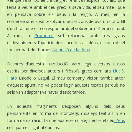
Pel que fa la ponència de grec, ens van explicar tot allò que
tenia a veure amb el déu grec: la seva vida, el seu mite i que
en pensava sobre els déus i la religió. A més, en la
conferència ens van explicar que se’l considerava un tità o fill
d’un tità i que es correspon amb el sobrenom d’heroi cultural.
A més, a
Prometeu
se’l relaciona amb tres grans
esdeveniments: l’aparició dels sacrificis als déus, el control del
foc per part de l’home i
l’aparició de la dona
.
Després d’aquesta introducció, vam llegir diversos textos
escrits per diversos autors i filòsofs grecs com ara
Llucià
,
Plató
Esíode o Èsquil. El meu company Víctor, també autor
d’aquest apunt, no va poder llegir aquests textos perquè no
se’ls van adaptar i va haver d’escoltar-los.
En aquests fragments s’exposen alguns dels seus
pensaments en forma de monòlegs i diàlegs teatrals o en
forma de narració, també apareixen diàlegs entre el déu
Zeus
i ell quan es lligat al Caucas: