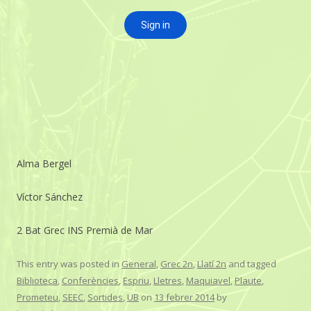
Alma Bergel
Víctor Sánchez
2 Bat Grec INS Premià de Mar
This entry was posted in
General
,
Grec 2n
,
Llatí 2n
and tagged
Biblioteca
,
Conferències
,
Espriu
,
Lletres
,
Maquiavel
,
Plaute
,
Prometeu
,
SEEC
,
Sortides
,
UB
on
13 febrer 2014
by