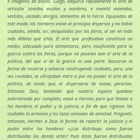
e imágenes de dioses. Luego, adquirió rápidamente el arte de
articular sonidos vocales y nombres, e inventó viviendas,
vestidos, calzado, abrigos, alimentos de la tierra. Equipados de
este modo, los hombres vivían al principio dispersos y no había
ciudades, siendo, así, aniquilados por las fieras, al ser en todo
más débiles que ellas. El arte que profesaban constituía un
medio, adecuado para alimentarse, pero insuficiente para la
guerra contra las fieras, porque no poseían aún el arte de la
política, del que el de la guerra es una parte. Buscaron la
forma de reunirse y salvarse construyendo ciudades, pero, una
vez reunidos, se ultrajaban entre sí por no poseer el arte de la
política, de modo que, al dispersarse de nuevo, perecían.
Entonces Zeus, temiendo que nuestra especie quedase
exterminada por completo, envió a Hermes para que llevase a
los hombres el pudor y la justicia, a fin de que rigiesen las
ciudades la armonía y los lazos comunes de amistad. Preguntó,
entonces, Hermes a Zeus la forma de repartir la justicia y el
pudor entre los hombres: «¿Las distribuyo como fueron
distribuidas las demás artes? Pues éstas fueron distribuidas