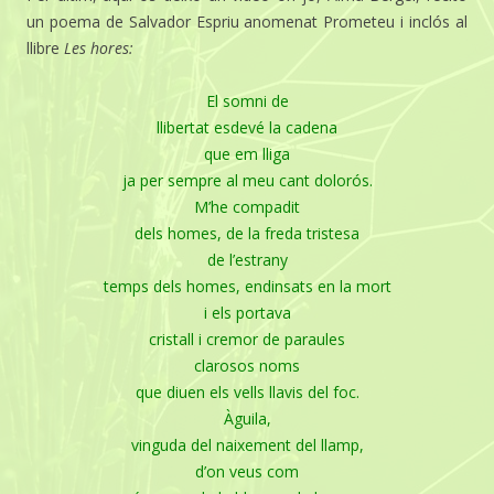
un poema de Salvador Espriu anomenat Prometeu i inclós al
llibre
Les hores:
El somni de
llibertat esdevé la cadena
que em lliga
ja per sempre al meu cant dolorós.
M’he compadit
dels homes, de la freda tristesa
de l’estrany
temps dels homes, endinsats en la mort
i els portava
cristall i cremor de paraules
clarosos noms
que diuen els vells llavis del foc.
Àguila,
vinguda del naixement del llamp,
d’on veus com