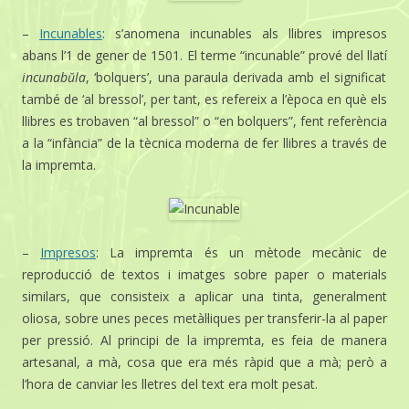
–
Incunables
: s’anomena incunables als llibres impresos
abans l’1 de gener de 1501. El terme “incunable” prové del llatí
incunabŭla
, ‘bolquers’, una paraula derivada amb el significat
també de ‘al bressol’, per tant, es refereix a l’època en què els
llibres es trobaven “al bressol” o “en bolquers”, fent referència
a la “infància” de la tècnica moderna de fer llibres a través de
la impremta.
–
Impresos
: La impremta és un mètode mecànic de
reproducció de textos i imatges sobre paper o materials
similars, que consisteix a aplicar una tinta, generalment
oliosa, sobre unes peces metàl·liques per transferir-la al paper
per pressió. Al principi de la impremta, es feia de manera
artesanal, a mà, cosa que era més ràpid que a mà; però a
l’hora de canviar les lletres del text era molt pesat.