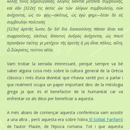
ἄλλης τινὸς δημιουργικῆς, ὀλίγοις οἴονται μετεῖναι συμβουλῆς,
καὶ ἐάν [322e] τις ἐκτὸς ὢν τῶν ὀλίγων συμβουλεύῃ, οὐκ
ἀνέχονται, ὡς σὺ φῄς—εἰκότως, ὡς ἐγώ φημι—ὅταν δὲ εἰς
συμβουλὴν πολιτικῆς
[323a] ἀρετῆς ἴωσιν, ἣν δεῖ διὰ δικαιοσύνης πᾶσαν ἰέναι καὶ
σωφροσύνης, εἰκότως ἅπαντος ἀνδρὸς ἀνέχονται, ὡς παντὶ
προσῆκον ταύτης γε μετέχειν τῆς ἀρετῆς ἢ μὴ εἶναι πόλεις. αὕτη,
ὦ Σώκρατες, τούτου αἰτία.
Vam trobar la xerrada interessant, perquè sempre va bé
saber alguna cosa més sobre la cultura general de la Grècia
clàssica i més d’una divinitat que n’havia sentit poc a parlar i
que realment ocupa un paper important dins de la mitologia
grega ja que és el benefactor de la humanitat car va
enfrentar-se als déus per beneficiar a aquesta.
A més abans de començar aquesta conferència vam assistir
a una altra , però aquesta era sobre l’obra
El Soldat Fanfarró
de l’autor Plaute, de l’època romana. Tot i que aquesta