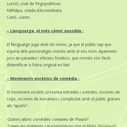
Lurció, criat de Pirgopolínices.
Milfidipa, criada d’Acrotelèutia.
Carió, cuiner
– Llenguatge, el més còmic possible :
El llenguatge juga amb els noms, ja que el públic sap que
espera dels personatges només amb el seu nom. Apareixen
jocs de paraules i efectes fonètics, que només són fàcils
d’identificar a l’obra original en llatí.
– Moviments escènics de comèdia :
El moviment escènic presenta entrades i sortides, escenes de
cops, escenes de borratxos i complicitat amb el públic gràcies
als “aparts”.
·Quines altres comèdies coneixeu de Plaute?
·Tenen les mateixes característiques que el
Miles Gloriosus
?