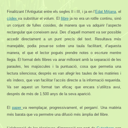
Finalitzant l’Antiguitat entre els segles II i III, i ja en l’
Edat Mitjana
, el
còdex
va substituir el volum. El
llibre
ja no era un rotlle continu, sinó
un conjunt de fulles cosides, de manera que va adquirir l’aspecte
rectangular que coneixem avui. Des d’aquell moment va ser possible
accedir directament a un punt precís del text. Resultava més
manejable, podia posar-se sobre una taula facilitant, d’aquesta
manera, el que el lector pogués prendre notes o escriure mentre
llegia. El format dels llibres va anar millorant amb la separació de les
paraules, les majúscules i la puntuació, cosa que permetia una
lectura silenciosa; després es van afegir les taules de les matèries i
els índexs, que van facilitar l’accés directe a la informació requerida.
Va ser aquest un format tan eficaç que encara s’utilitza avui,
després de més de 1.500 anys de la seva aparició.
El
paper
va reemplaçar, progressivament, el pergamí. Una matèria
més barata que va permetre una difusió més àmplia del llibre.