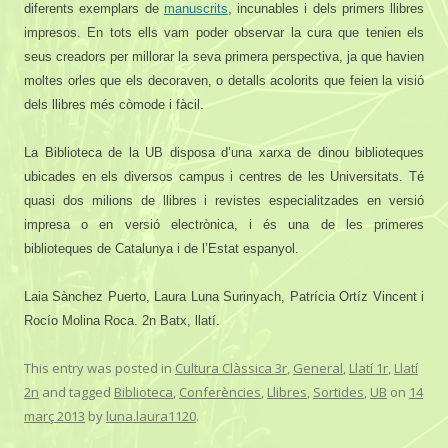
diferents exemplars de
manuscrits
, incunables i dels primers llibres
impresos. En tots ells vam poder observar la cura que tenien els
seus creadors per millorar la seva primera perspectiva, ja que havien
moltes orles que els decoraven, o detalls acolorits que feien la visió
dels llibres més còmode i fàcil.
La Biblioteca de la UB disposa d’una xarxa de dinou biblioteques
ubicades en els diversos campus i centres de les Universitats. Té
quasi dos milions de llibres i revistes especialitzades en versió
impresa o en versió electrònica, i és una de les primeres
biblioteques de Catalunya i de l’Estat espanyol.
Laia Sànchez Puerto, Laura Luna Surinyach, Patrícia Ortíz Vincent i
Rocío Molina Roca. 2n Batx, llatí.
This entry was posted in
Cultura Clàssica 3r
,
General
,
Llatí 1r
,
Llatí
2n
and tagged
Biblioteca
,
Conferències
,
Llibres
,
Sortides
,
UB
on
14
març 2013
by
luna.laura1120
.