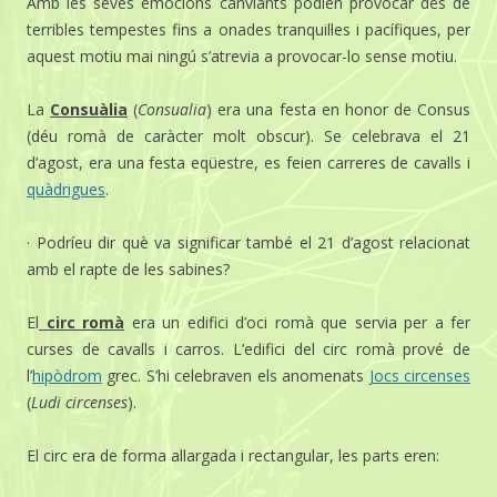
Amb les seves emocions canviants podien provocar des de
terribles tempestes fins a onades tranquil·les i pacífiques, per
aquest motiu mai ningú s’atrevia a provocar-lo sense motiu.
La
Consuàlia
(
Consualia
) era una festa en honor de Consus
(déu romà de caràcter molt obscur). Se celebrava el 21
d’agost, era una festa eqüestre, es feien carreres de cavalls i
quàdrigues
.
· Podríeu dir què va significar també el 21 d’agost relacionat
amb el rapte de les sabines?
El
circ romà
era un edifici d’oci romà que servia per a fer
curses de cavalls i carros. L’edifici del circ romà prové de
l’
hipòdrom
grec. S’hi celebraven els anomenats
Jocs circenses
(
Ludi circenses
).
El circ era de forma allargada i rectangular, les parts eren: