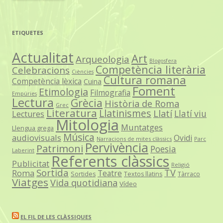
ETIQUETES
Actualitat
Art
Arqueologia
Blogosfera
Competència literària
Celebracions
Ciències
Cultura romana
Competència lèxica
Cuina
Foment
Etimologia
Filmografia
Empúries
Lectura
Grècia
Història de Roma
Grec
Literatura
Llatinismes
Llatí
Llatí viu
Lectures
Mitologia
Muntatges
Llengua grega
Música
audiovisuals
Ovidi
Narracions de mites clàssics
Parc
Pervivència
Patrimoni
Poesia
Laberint
Referents clàssics
Publicitat
Religió
Sortida
TV
Roma
Teatre
Sortides
Textos llatins
Tàrraco
Viatges
Vida quotidiana
Vídeo
EL FIL DE LES CLÀSSIQUES