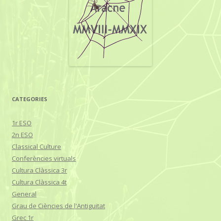
CATEGORIES
1r ESO
2n ESO
Classical Culture
Conferències virtuals
Cultura Clàssica 3r
Cultura Clàssica 4t
General
Grau de Ciències de l'Antiguitat
Grec 1r