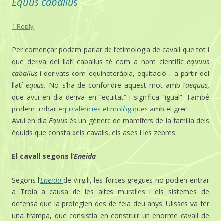
Equus caballus
1 Reply
Per començar podem parlar de l’etimologia de cavall que tot i
que deriva del llatí caballus té com a nom científic
equuus
caballus
i derivats com equinoteràpia, equitació… a partir del
llatí
equus
.
No s’ha de confondre aquest mot amb l’
aequus,
que avui en dia deriva en “equitat” i significa “igual”. També
podem trobar
equivalències etimològiques
amb el grec
.
Avui en dia
Equus
és un gènere de mamífers de la família dels
èquids que consta dels cavalls, els ases i les zebres.
El cavall segons l’
Eneida
Segons l’
Eneida
de Virgili, les forces gregues no podien entrar
a Troia a causa de les altes muralles i els sistemes de
defensa que la protegien des de feia deu anys. Ulisses va fer
una trampa, que consistia en construir un enorme cavall de