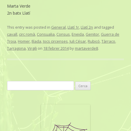
Marta Verde
2n batx Llatí
This entry was posted in
General
,
Llatí 1r
,
Llatí 2n
and tagged
cavall
,
circ romà
,
Consualia
,
Consus
,
Eneida
,
Genitor
,
Guerra de
Troia
,
Homer
,
Ilíada
,
Jocs circenses
,
Juli César
,
Rubicó
,
Tàrraco
,
Tarragona
,
Virgili
on
18 febrer 2014
by
martaverde8
.
C
e
r
c
a
: