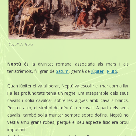
Cavall de Troia
Neptú
és la divinitat romana associada als mars i als
terratrèmols, fill gran de
Saturn
, germà de
Júpiter
i
Plutó
.
Quan Júpiter el va alliberar, Neptú va escollir el mar com a llar
i a les profunditats tenia un regne. Era inseparable dels seus
cavalls i solia cavalcar sobre les aigües amb cavalls blancs.
Per tot això, el símbol del déu és un cavall. A part dels seus
cavalls, també solia muntar sempre sobre dofins. Neptú no
vestia amb grans robes, perquè el seu aspecte físic era prou
imposant.