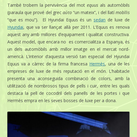
També trobem la pervivència del mot
equus
als automòbils
(paraula que prové del grec
αὐτο
“un mateix”, i del llatí
mobĭlis
“que es mou”). El Hyundai Equus és un
sedan
de luxe de
Hyundai
, que va ser llançat allà per 2011. L’Equus es renova
aquest any amb millores d’equipament i qualitat constructiva.
Aquest model, que encara no es comercialitza a Espanya, és
un dels automòbils amb millor imatge en el mercat nord-
americà. L’interior d’aquesta versió tan especial del Hyundai
Equus va a càrrec de la firma francesa
Hermès
, una de les
empreses de luxe de més reputació en el món. L’habitacle
presenta una aconseguida combinació de colors, amb la
utilització de nombrosos tipus de pells i cuir, entre les quals
destaca la pell de cocodril dels panells de les portes i que
Hermès empra en les seves bosses de luxe per a dona.