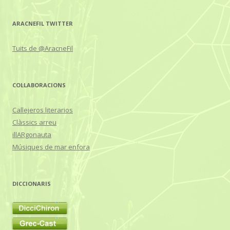
ARACNEFIL TWITTER
Tuits de @AracneFil
COL·LABORACIONS
Callejeros literarios
Clàssics arreu
illARgonauta
Músiques de mar enfora
DICCIONARIS