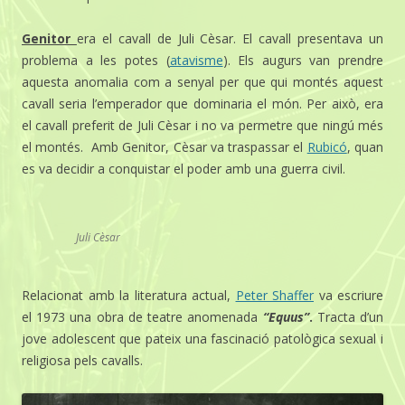
Genitor
era el cavall de Juli Cèsar. El cavall presentava un
problema a les potes (
atavisme
). Els augurs van prendre
aquesta anomalia com a senyal per que qui montés aquest
cavall seria l’emperador que dominaria el món. Per això, era
el cavall preferit de Juli Cèsar i no va permetre que ningú més
el montés. Amb Genitor, Cèsar va traspassar el
Rubicó
, quan
es va decidir a conquistar el poder amb una guerra civil.
Juli Cèsar
Relacionat amb la literatura actual,
Peter Shaffer
va escriure
el 1973 una obra de teatre anomenada
“Equus”
.
Tracta d’un
jove adolescent que pateix una fascinació patològica sexual i
religiosa pels cavalls.