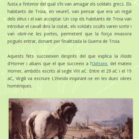
fusta a l’interior del qual s’hi van amagar els soldats grecs. Els
habitants de Troia, en veure’l, van pensar que era un regal
dels déus i el van acceptar. Un cop els habitants de Troia van
introduir el cavall dins la ciutat, els soldats ocults varen sortir i
van obrir-ne les portes, permetent que la força invasora
pogués entrar, donant per finalitzada la Guerra de Troia.
Aquests fets succeeixen després del que explica la
Ilíada
d’Homer i abans que el que succeeix a l’
Odissea
,
del mateix
Homer, ambdós escrits al segle VIII aC. Entre el 29 aC i el 19
aC, Virgili va escriure L’
Eneida
inspirant-se en les dues obres
homèriques.