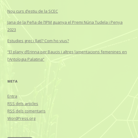
Nou curs d’estiu de la SCEC
Jana de la Peña de l’IPM guanya el Premi Núria Tudela i Penya
2023
Estudies grec i llatí? Com ho vius?
“El plany d’Erinna per Baucis i altres lamentacions femenines en
l’Antologia Palatina”
META
Entra
RSS
dels articles
RSS
dels comentaris
WordPress.org