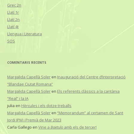
Grec 2n
Llatí 1r
Llatí 2n
Llatí 4t
Llengua i Literatura
SOS
COMENTARIS RECENTS
Margalida Capellà Soler
en
Inauguració del Centre d’Interpretació
“Blandae Ciutat Romana”
Margalida Capellà Soler
en
Els referents clàssics a la cantània
“Real” i la IA
julia
en
Hèrcules i els dotze treballs
Margalida Capellà Soler
en
“Memorandum” al certamen de Sant
Jordi IPM i Premià de Mar 2023
Carla Gallego
en
Vine a
Baetulo
amb els de tercer!