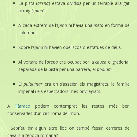
La pista (
arena
) estava dividida per un terraplè allargat
al mig (
spina
).
A cada extrem de l’
spina
hi havia una
meta
en forma de
columnes.
Sobre l’
spina
hi havien obeliscos o estàtues de déus.
Al voltant de l’
arena
era ocupat per la
cauea
o graderia,
separada de la pista per una barrera, el
podium
.
El
puluuinar
era on s’asseien els magistrats, la família
imperial i els espectadors més privilegiats.
A
Tàrraco
podem contemprat les restes més ben
conservades d’un circ romà del món.
· Sabríeu dir algun altre lloc on també fessin carreres de
cavalls a l’època romana?