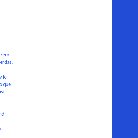
rrera
erdas.
y lo
o que
así
nd
o