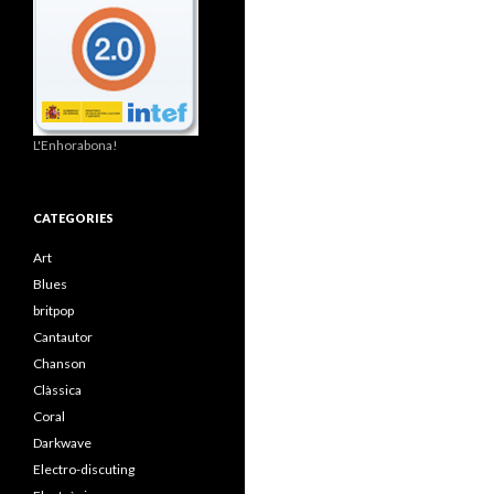
L'Enhorabona!
CATEGORIES
Art
Blues
britpop
Cantautor
Chanson
Clàssica
Coral
Darkwave
Electro-discuting