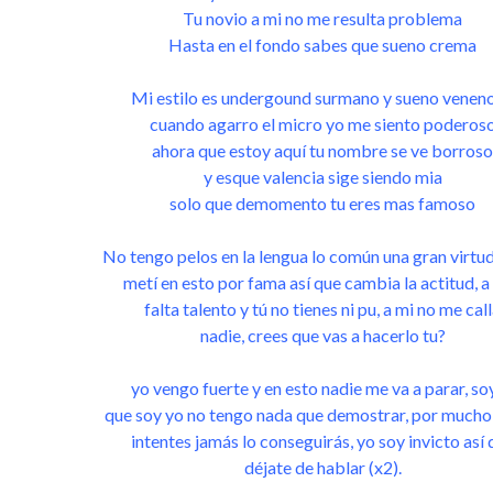
Tu novio a mi no me resulta problema
Hasta en el fondo sabes que sueno crema
Mi estilo es undergound surmano y sueno venen
cuando agarro el micro yo me siento poderos
ahora que estoy aquí tu nombre se ve borroso
y esque valencia sige siendo mia
solo que demomento tu eres mas famoso
No tengo pelos en la lengua lo común una gran virtu
metí en esto por fama así que cambia la actitud, a 
falta talento y tú no tienes ni pu, a mi no me cal
nadie, crees que vas a hacerlo tu?
yo vengo fuerte y en esto nadie me va a parar, soy
que soy yo no tengo nada que demostrar, por mucho
intentes jamás lo conseguirás, yo soy invicto así 
déjate de hablar (x2).