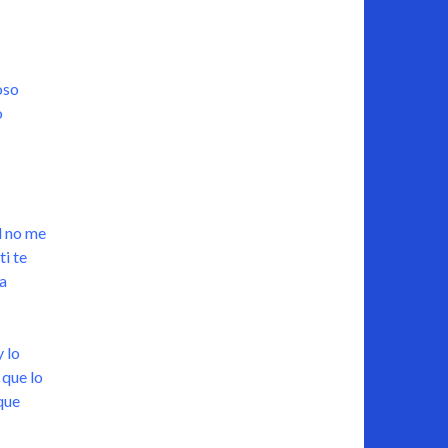
oso
o
d no me
ti te
la
 lo
 que lo
que