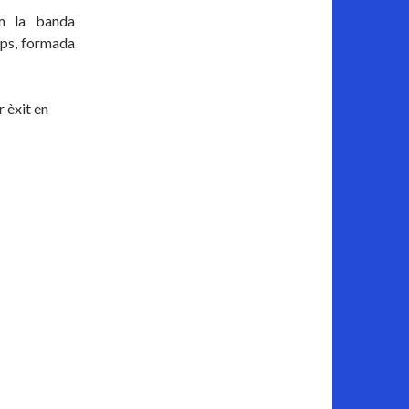
m la banda
mps, formada
r èxit en