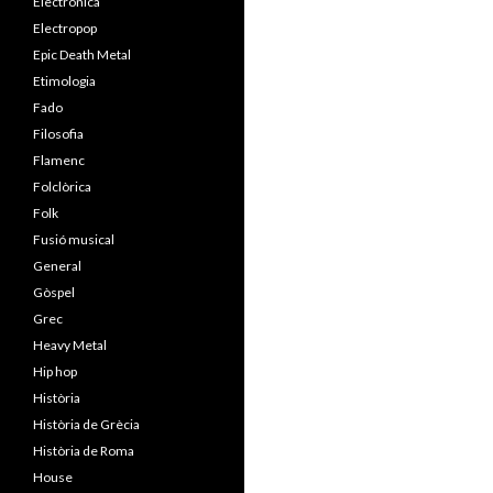
Electrònica
Electropop
Epic Death Metal
Etimologia
Fado
Filosofia
Flamenc
Folclòrica
Folk
Fusió musical
General
Gòspel
Grec
Heavy Metal
Hip hop
Història
Història de Grècia
Història de Roma
House