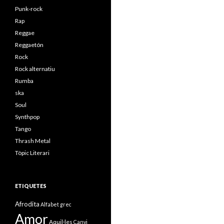
Punk-rock
Rap
Reggae
Reggaetón
Rock
Rock alternatiu
Rumba
ska
Soul
Synthpop
Tango
Thrash Metal
Tòpic Literari
ETIQUETES
Afrodita
Alfabet grec
Amor
Aquil·les
Canvi