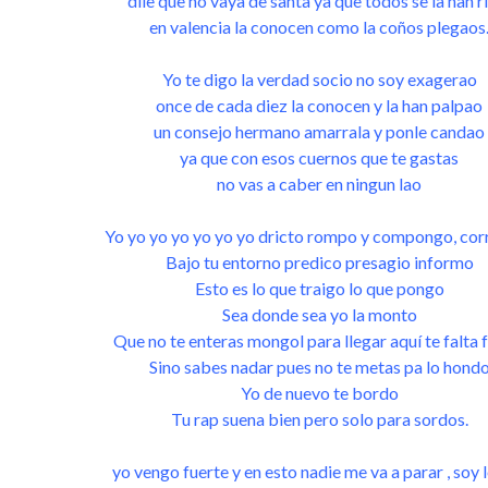
dile que no vaya de santa ya que todos se la han r
en valencia la conocen como la coños plegaos
Yo te digo la verdad socio no soy exagerao
once de cada diez la conocen y la han palpao
un consejo hermano amarrala y ponle candao
ya que con esos cuernos que te gastas
no vas a caber en ningun lao
Yo yo yo yo yo yo yo dricto rompo y compongo, co
Bajo tu entorno predico presagio informo
Esto es lo que traigo lo que pongo
Sea donde sea yo la monto
Que no te enteras mongol para llegar aquí te falta
Sino sabes nadar pues no te metas pa lo hond
Yo de nuevo te bordo
Tu rap suena bien pero solo para sordos.
yo vengo fuerte y en esto nadie me va a parar , soy 