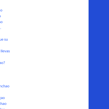
ao
o
ao
.
ue su
llevas
sao?
inchao
gao
chao