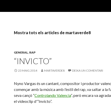
Mostra tots els articles de martaverde8
GENERAL
,
RAP
“INVICTO”
23 MAIG 2014
MARTAVERDE8
DEIXA UN COMENTARI
Nyno Vargas és un cantant, compositor i productor valenc
començar amb la música amb l’estil del rap, va saltar a la
seva cançó “
Controlando Valencia
“, però encara va agrad
el videoclip d'”Invicto”.