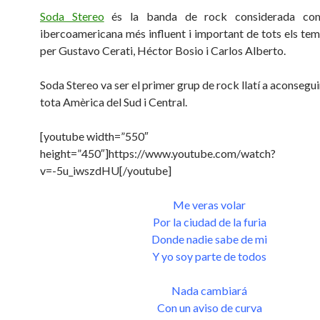
Soda Stereo
és la banda de rock considerada co
ibercoamericana més influent i important de tots els te
per Gustavo Cerati, Héctor Bosio i Carlos Alberto.
Soda Stereo va ser el primer grup de rock llatí a aconsegui
tota Amèrica del Sud i Central.
[youtube width=”550″
height=”450″]https://www.youtube.com/watch?
v=-5u_iwszdHU[/youtube]
Me veras volar
Por la ciudad de la furia
Donde nadie sabe de mi
Y yo soy parte de todos
Nada cambiará
Con un aviso de curva