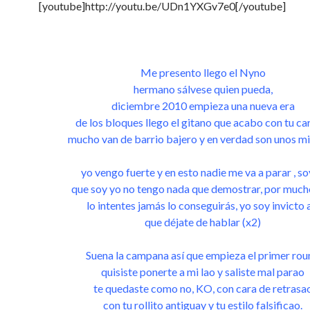
[youtube]http://youtu.be/UDn1YXGv7e0[/youtube]
Me presento llego el Nyno
hermano sálvese quien pueda,
diciembre 2010 empieza una nueva era
de los bloques llego el gitano que acabo con tu ca
mucho van de barrio bajero y en verdad son unos mi
yo vengo fuerte y en esto nadie me va a parar , so
que soy yo no tengo nada que demostrar, por much
lo intentes jamás lo conseguirás, yo soy invicto 
que déjate de hablar (x2)
Suena la campana así que empieza el primer rou
quisiste ponerte a mi lao y saliste mal parao
te quedaste como no, KO, con cara de retrasa
con tu rollito antiguay y tu estilo falsificao.