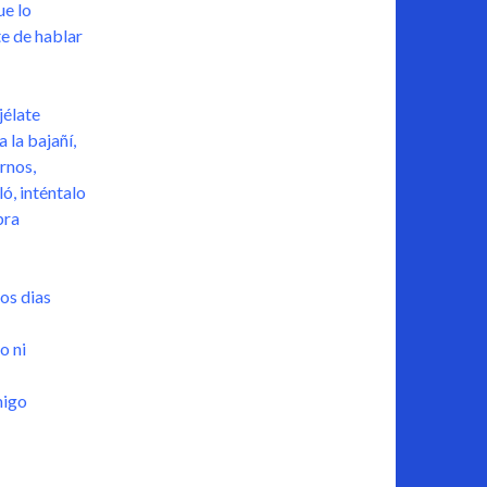
ue lo
te de hablar
jélate
 la bajañí,
rnos,
ló, inténtalo
bra
os dias
o ni
migo