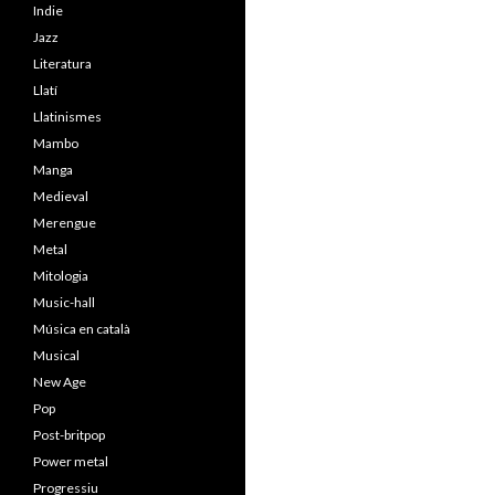
Indie
Jazz
Literatura
Llatí
Llatinismes
Mambo
Manga
Medieval
Merengue
Metal
Mitologia
Music-hall
Música en català
Musical
New Age
Pop
Post-britpop
Power metal
Progressiu