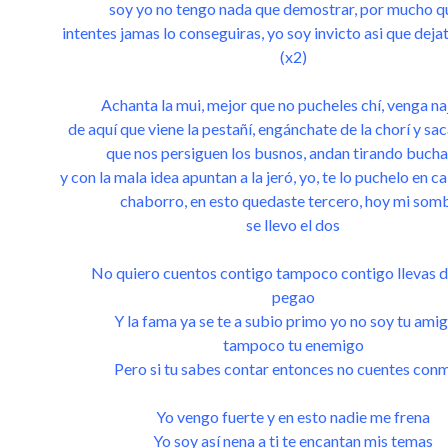
soy yo no tengo nada que demostrar, por mucho q
intentes jamas lo conseguiras, yo soy invicto asi que deja
(x2)
Achanta la mui, mejor que no pucheles chí, venga na
de aquí que viene la pestañí, engánchate de la chorí y saca
que nos persiguen los busnos, andan tirando bucha
y con la mala idea apuntan a la jeró, yo, te lo puchelo en ca
chaborro, en esto quedaste tercero, hoy mi som
se llevo el dos
No quiero cuentos contigo tampoco contigo llevas d
pegao
Y la fama ya se te a subio primo yo no soy tu amig
tampoco tu enemigo
Pero si tu sabes contar entonces no cuentes con
Yo vengo fuerte y en esto nadie me frena
Yo soy así nena a ti te encantan mis temas