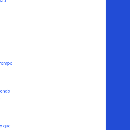
ilao
.
rrompo
 fondo
o
lo que