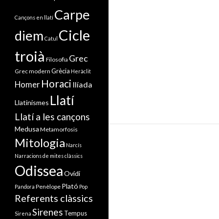
Carpe
Cançons en llatí
Cicle
diem
Catul
troià
Grec
Filosofia
Grècia
Grec modern
Heràclit
Horaci
Homer
Ilíada
Llatí
Llatinismes
Llatí a les cançons
Medusa
Metamorfosis
Mitologia
Narcís
Narracions de mites clàssics
Odissea
Ovidi
Plató
Penèlope
Pandora
Pop
Referents clàssics
Sirenes
Tempus
Sirena