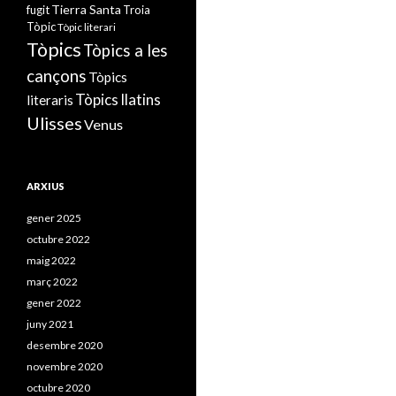
Tierra Santa
fugit
Troia
Tòpic
Tòpic literari
Tòpics
Tòpics a les
cançons
Tòpics
Tòpics llatins
literaris
Ulisses
Venus
ARXIUS
gener 2025
octubre 2022
maig 2022
març 2022
gener 2022
juny 2021
desembre 2020
novembre 2020
octubre 2020