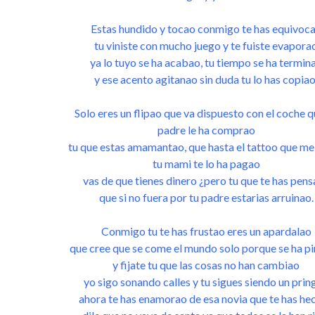
Estas hundido y tocao conmigo te has equivoc
tu viniste con mucho juego y te fuiste evapora
ya lo tuyo se ha acabao, tu tiempo se ha termin
y ese acento agitanao sin duda tu lo has copiao
Solo eres un flipao que va dispuesto con el coche q
padre le ha comprao
tu que estas amamantao, que hasta el tattoo que me 
tu mami te lo ha pagao
vas de que tienes dinero ¿pero tu que te has pen
que si no fuera por tu padre estarias arruinao.
Conmigo tu te has frustao eres un apardalao
que cree que se come el mundo solo porque se ha p
y fijate tu que las cosas no han cambiao
yo sigo sonando calles y tu sigues siendo un prin
ahora te has enamorao de esa novia que te has he