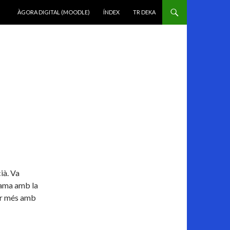
VÉS AL CONTINGUT
ÀGORA DIGITAL (MOODLE)
ÍNDEX
TR DEKA
ià. Va
 fama amb la
ar més amb