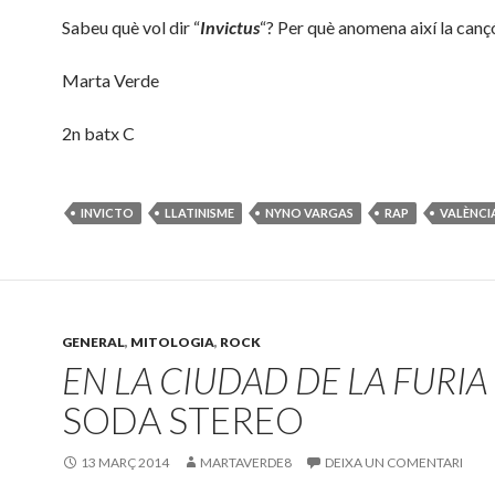
Sabeu què vol dir “
Invictus
“? Per què anomena així la canç
Marta Verde
2n batx C
INVICTO
LLATINISME
NYNO VARGAS
RAP
VALÈNCI
GENERAL
,
MITOLOGIA
,
ROCK
EN LA CIUDAD DE LA FURIA
SODA STEREO
13 MARÇ 2014
MARTAVERDE8
DEIXA UN COMENTARI