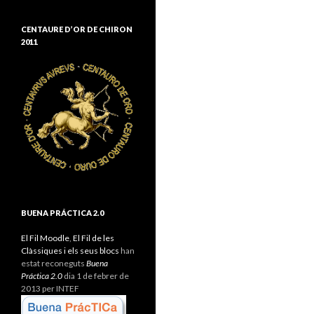
CENTAURE D’OR DE CHIRON
2011
BUENA PRÁCTICA 2.0
El Fil Moodle
,
El Fil de les
Clàssiques i els seus blocs
han
estat reconeguts
Buena
Práctica 2.0
dia 1 de febrer de
2013 per INTEF