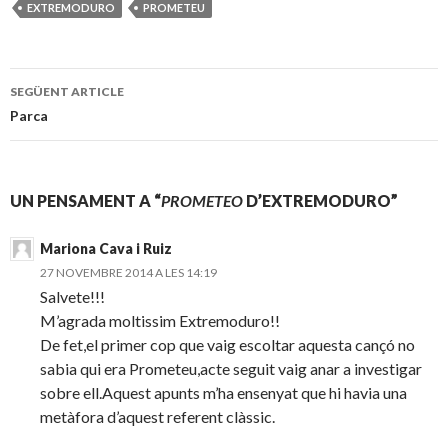
EXTREMODURO
PROMETEU
SEGÜENT ARTICLE
Navegació
Parca
pels
articles
UN PENSAMENT A “
PROMETEO
D’EXTREMODURO”
Mariona Cava i Ruiz
27 NOVEMBRE 2014 A LES 14:19
Salvete!!!
M’agrada moltissim Extremoduro!!
De fet,el primer cop que vaig escoltar aquesta cançó no
sabia qui era Prometeu,acte seguit vaig anar a investigar
sobre ell.Aquest apunts m’ha ensenyat que hi havia una
metàfora d’aquest referent clàssic.