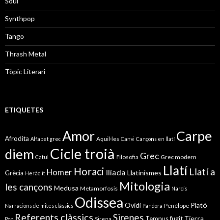
Soul
Synthpop
Tango
Thrash Metal
Tòpic Literari
ETIQUETES
Amor
Carpe
Afrodita
Aquil·les
Alfabet grec
Canvi
Cançons en llatí
Cicle troià
diem
Grec
Filosofia
Grec modern
Catul
Llatí
Horaci
Llatí a
Homer
Ilíada
Llatinismes
Grècia
Heràclit
Mitologia
les cançons
Medusa
Metamorfosis
Narcís
Odissea
Ovidi
Plató
Penèlope
Narracions de mites clàssics
Pandora
Referents clàssics
Sirenes
Tierra
Tempus fugit
Pop
Sirena