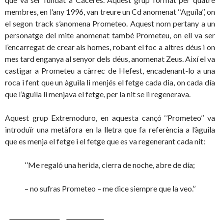
membres, en l’any 1996, van treure un Cd anomenat ‘’Aguíla’’, on
el segon track s’anomena Prometeo. Aquest nom pertany a un
personatge del mite anomenat també Prometeu, on ell va ser
l’encarregat de crear als homes, robant el foc a altres déus i on
mes tard enganya al senyor dels déus, anomenat Zeus. Així el va
castigar a Prometeu a càrrec de Hefest, encadenant-lo a una
roca i fent que un àguila li menjés el fetge cada dia, on cada día
que l’àguila li menjava el fetge, per la nit se li regenerava.
Aquest grup Extremoduro, en aquesta cançó ‘’Prometeo’’ va
introduïr una metàfora en la lletra que fa referència a l’àguila
que es menja el fetge i el fetge que es va regenerant cada nit:
‘’Me regaló una herida, cierra de noche, abre de día;
– no sufras Prometeo – me dice siempre que la veo.’’