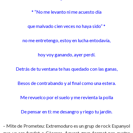
* “No me levanto ni me acuesto día
que malvado cien veces no haya sido” *
no me entretengo, estoy en lucha entodavía,
hoy voy ganando, ayer perdí.
Detrás de tu ventana te has quedado con las ganas,
Besos de contrabando y al final como una estera.
Me revuelco por el suelo y me revienta la polla
De pensar en ti: me desangro y riego tu jardín.
– Mite de Prometeu: Extremoduro es un grup de rock Espanyol
que va ser fundat a Càceres. Aquest grup format per quatre