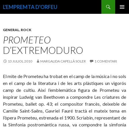
Cerca
L'EMPREMTA D'ORFEU
VÉS
MENÚ
AL
PRINCI
CONTINGUT
GENERAL
,
ROCK
PROMETEO
D’EXTREMODURO
13 JULIOL 2010
MARGALIDA CAPELLÀ SOLER
1 COMENTARI
El mite de Prometeu ha trobat en el camp de la música i no sols
en el camp de la literatura i de les arts plàstiques un vigorós
camp de cultiu. Així l’emblemàtica figura de Prometeu va
inspirar Ludwig van Beethoven a compondre Les criatures de
Prometeu, ballet op. 43; el compositor francès, deixeble de
Camille Saint-Saëns, Gavriel Fauré tractà el mateix tema en
l’òpera Prometeu, estrenada el 1900. Scriabin, representant de
la Simfonia postromàntica russa, va compondre la simfonia