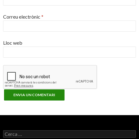
Correu electrònic
*
Lloc web
C
e