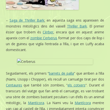
–
Saga de Thriller Bark
:
en aquesta saga ens apareixen de
monstres mitològics dins del vaixell
Thriller Bark
. El primer
ésser que trobem és
Cèrber
, encara que en aquest anime
apareix com el
zombie Cerberus
format per dos caps de llop i
un de guineu que vigila l’entrada a l’illa, i que en Luffy acaba
domesticant.
Seguidament, els primers “
barrets de palla
” que arriben a l’illa
(Nami, Usopp i Chopper), els recull un carruatge tirat per dos
Centaures
que també són zombies, “
els cotxers
“. Durant el
transcurs del viatge que fan amb el carruatge, es van trobant
una sèrie de zombies bastant peculiars i un d’ells és un animal
mitològic, la
Mantícora
. La Nami veu la
Mantícora
mentre
van cap al castell de l’illa, i immediatament intenta convèncer