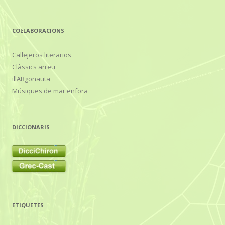
COL·LABORACIONS
Callejeros literarios
Clàssics arreu
illARgonauta
Músiques de mar enfora
DICCIONARIS
ETIQUETES