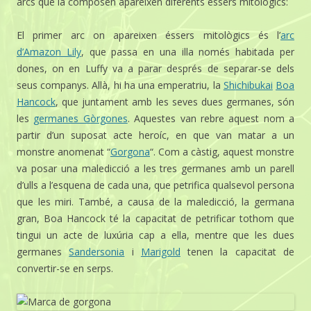
arcs que la composen apareixen diferents éssers mitològics:
El primer arc on apareixen éssers mitològics és l’
arc
d’Amazon Lily
, que passa en una illa només habitada per
dones, on en Luffy va a parar després de separar-se dels
seus companys. Allà, hi ha una emperatriu, la
Shichibukai
Boa
Hancock
, que juntament amb les seves dues germanes, són
les
germanes Gòrgones
. Aquestes van rebre aquest nom a
partir d’un suposat acte heroíc, en que van matar a un
monstre anomenat “
Gorgona
“. Com a càstig, aquest monstre
va posar una maledicció a les tres germanes amb un parell
d’ulls a l’esquena de cada una, que petrifica qualsevol persona
que les miri. També, a causa de la maledicció, la germana
gran, Boa Hancock té la capacitat de petrificar tothom que
tingui un acte de luxúria cap a ella, mentre que les dues
germanes
Sandersonia
i
Marigold
tenen la capacitat de
convertir-se en serps.