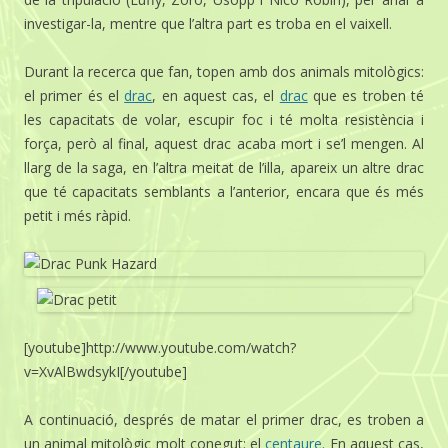
investigar-la, mentre que l’altra part es troba en el vaixell.
Durant la recerca que fan, topen amb dos animals mitològics:
el primer és el
drac
, en aquest cas, el
drac
que es troben té
les capacitats de volar, escupir foc i té molta resistència i
força, però al final, aquest drac acaba mort i se’l mengen. Al
llarg de la saga, en l’altra meitat de l’illa, apareix un altre drac
que té capacitats semblants a l’anterior, encara que és més
petit i més ràpid.
[youtube]http://www.youtube.com/watch?
v=XvAlBwdsykI[/youtube]
A continuació, després de matar el primer drac, es troben a
un animal mitològic molt conegut: el
centaure
. En aquest cas,