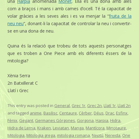
una
Harpia
anomenada
Monet
. Ella és una dona amb ales
com a braços i mans i amb cames d’ocell. Té la capacitat de
volar gràcies a les seves ales i es va menjar la “
fruita de la
neu neu
“, donant-li la capacitat de controlar la neu i convertir-
se en una dona de neu.
Quina és la relació que trobeu de tots aquests personatges
que es troben a One Piece amb els diferents éssers de la
mitologia?
Xènia Serra
2n Batxillerat C
Llatí i Grec
This entry was posted in
General
,
Grec 1r
,
Grec 2n
,
Llatí 1r
,
Llatí 2n
and tagged
anime
,
Basilisc
,
Centaure
,
Cèrber
,
Déus
,
Drac
,
Esfinx
,
Fènix
,
Gegant
,
Germanes Gòrgones
,
Gorgona
,
Harpia
,
Hidra
,
Hidra de Lerna
,
Kraken
,
Leviatan
,
Manga
,
Mantícora
,
Minotaure
,
Mitologia
,
Mitologia grega
,
mitologia romana
,
Neptú
,
Nereida
,
One