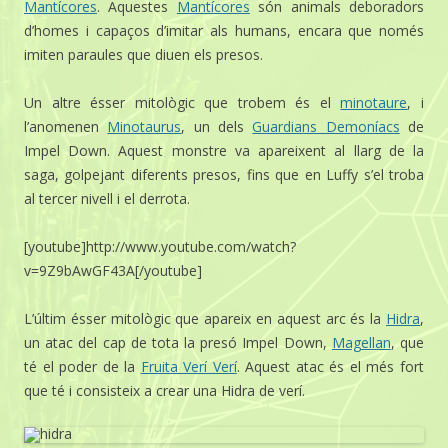
Mantícores
. Aquestes
Mantícores
són animals deboradors
d’homes i capaços d’imitar als humans, encara que només
imiten paraules que diuen els presos.
Un altre ésser mitològic que trobem és el
minotaure
, i
l’anomenen
Minotaurus
, un dels
Guardians Demoníacs
de
Impel Down. Aquest monstre va apareixent al llarg de la
saga, golpejant diferents presos, fins que en Luffy s’el troba
al tercer nivell i el derrota.
[youtube]http://www.youtube.com/watch?
v=9Z9bAwGF43A[/youtube]
L’últim ésser mitològic que apareix en aquest arc és la
Hidra
,
un atac del cap de tota la presó Impel Down,
Magellan
, que
té el poder de la
Fruita Verí Verí
. Aquest atac és el més fort
que té i consisteix a crear una Hidra de verí.