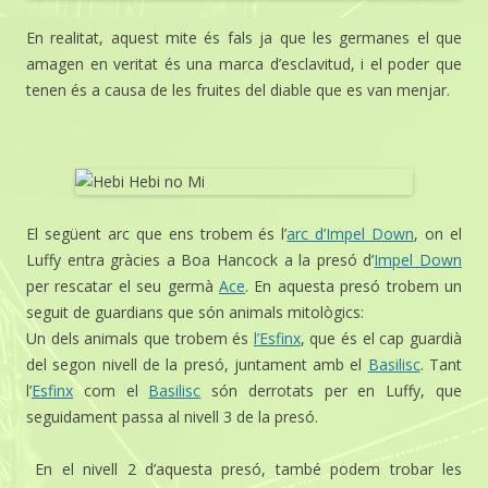
En realitat, aquest mite és fals ja que les germanes el que
amagen en veritat és una marca d’esclavitud, i el poder que
tenen és a causa de les fruites del diable que es van menjar.
El següent arc que ens trobem és l’
arc d’Impel Down
, on el
Luffy entra gràcies a Boa Hancock a la presó d’
Impel Down
per rescatar el seu germà
Ace
. En aquesta presó trobem un
seguit de guardians que són animals mitològics:
Un dels animals que trobem és
l’Esfinx
, que és el cap guardià
del segon nivell de la presó, juntament amb el
Basilisc
. Tant
l’
Esfinx
com el
Basilisc
són derrotats per en Luffy, que
seguidament passa al nivell 3 de la presó.
En el nivell 2 d’aquesta presó, també podem trobar les