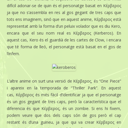
difícil adonar-se de quin és el personatge basat en Κέρβερος
ja que no s’assembla en res al gos gegant de tres caps que
tots ens imaginem, sinó que en aquest anime, Κέρβερος està
representat amb la forma d’un peluix volador que es diu Kero,
encara que el seu nom real es Κέρβερος (Kerberos). En
aquest cas, Kero és el guardià de les cartes de Clow, i encara
que té forma de lleó, el personatge està basat en el gos de
l’infern.
L’altre anime on surt una versió de Κέρβερος, és “One Piece”
i apareix en la temporada de “Thriller Park”. En aquest
cas, Κέρβερος és més fàcil d’identificar ja que el personatge
és un gos gegant de tres caps, però la característica que el
diferencia és que Κέρβερος, és un zombie. Si ens hi fixem,
podem veure que dos dels caps són de gos però el cap
restant és d’una guineu, ja que qui va crear Κέρβερος en