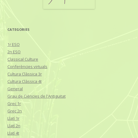
CATEGORIES
1r ESO
2n ESO
Classical Culture
Conferències virtuals
Cultura Clàssica 3r
Cultura Clàssica 4t
General
Grau de Ciències de l'Antiguitat
Grec 1r
Grec 2n
Llatí 1r
Llatí 2n
Llatí 4t