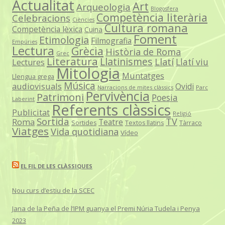
Actualitat
Art
Arqueologia
Blogosfera
Competència literària
Celebracions
Ciències
Cultura romana
Competència lèxica
Cuina
Foment
Etimologia
Filmografia
Empúries
Lectura
Grècia
Història de Roma
Grec
Literatura
Llatinismes
Llatí
Llatí viu
Lectures
Mitologia
Muntatges
Llengua grega
Música
audiovisuals
Ovidi
Narracions de mites clàssics
Parc
Pervivència
Patrimoni
Poesia
Laberint
Referents clàssics
Publicitat
Religió
Sortida
TV
Roma
Teatre
Sortides
Textos llatins
Tàrraco
Viatges
Vida quotidiana
Vídeo
EL FIL DE LES CLÀSSIQUES
Nou curs d’estiu de la SCEC
Jana de la Peña de l’IPM guanya el Premi Núria Tudela i Penya
2023