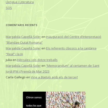
Llengua i Literatura
SOS
COMENTARIS RECENTS
Margalida Capellà Soler
en
Inauguració del Centre d’Interpretació
“Blandae Ciutat Romana”
Margalida Capellà Soler
en
Els referents clàssics a la cantània
“Real” i la IA
julia
en
Hèrcules i els dotze treballs
Margalida Capellà Soler
en
“Memorandum” al certamen de Sant
Jordi IPM i Premià de Mar 2023
Carla Gallego
en
Vine a
Baetulo
amb els de tercer!