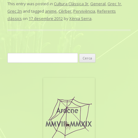
This entry was posted in
Cultura Clàssica 3r
,
General
,
Grec 1r
,
Grec 2n
and tagged
anime
,
Cèrber
,
Pervivència
,
Referents
clàssics
on
17 desembre 2012
by
Xènia Serra
.
C
e
r
c
a
: