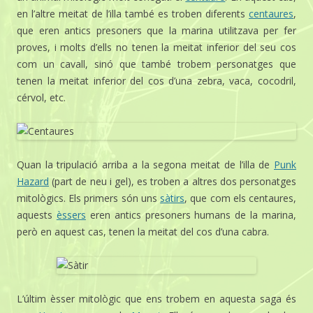
en l’altre meitat de l’illa també es troben diferents
centaures
,
que eren antics presoners que la marina utilitzava per fer
proves, i molts d’ells no tenen la meitat inferior del seu cos
com un cavall, sinó que també trobem personatges que
tenen la meitat inferior del cos d’una zebra, vaca, cocodril,
cérvol, etc.
Quan la tripulació arriba a la segona meitat de l’illa de
Punk
Hazard
(part de neu i gel), es troben a altres dos personatges
mitològics. Els primers són uns
sàtirs
, que com els centaures,
aquests
èssers
eren antics presoners humans de la marina,
però en aquest cas, tenen la meitat del cos d’una cabra.
L’últim èsser mitològic que ens trobem en aquesta saga és