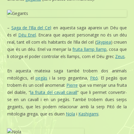
–
Saga de l’Illa del Cel
: en aquesta saga apareix un Déu que
és el
Déu Enel
. Encara que aquest personatge no és un déu
real, tant ell com els habitants de l’illa del cel (
Skypiea
) creuen
que és un déu. Enel va menjar la
fruita llamp llamp
, cosa que
li otorga el poder controlar els llamps, com el Déu grec
Zeus
.
En aquesta mateixa saga també trobem dos animals
mitològics, el
pegàs
i la serp gegantina,
Pitó
. El pegàs que
trobem és un ocell anomenat
Pierre
que va menjar una fruita
del diable, “
la fruita del cavall cavall
” que li permet convertir-
se en un cavall i en un pegàs. També trobem dues serps
gegants, que les podem relacionar amb la serp Pitó de la
mitologia grega, que es diuen
Nola
i
Kashigami
.