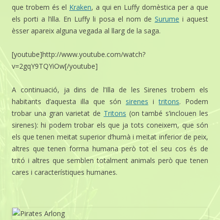
que trobem és el
Kraken
, a qui en Luffy domèstica per a que
els porti a l’illa. En Luffy li posa el nom de
Surume
i aquest
èsser apareix alguna vegada al llarg de la saga.
[youtube]http://www.youtube.com/watch?
v=2gqY9TQYiOw[/youtube]
A continuació, ja dins de l’Illa de les Sirenes trobem els
habitants d’aquesta illa que són
sirenes
i
tritons
. Podem
trobar una gran varietat de
Tritons
(on també s’inclouen les
sirenes): hi podem trobar els que ja tots coneixem, que són
els que tenen meitat superior d’humà i meitat inferior de peix,
altres que tenen forma humana però tot el seu cos és de
tritó i altres que semblen totalment animals però que tenen
cares i característiques humanes.