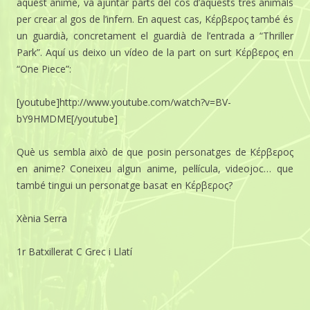
aquest anime, va ajuntar parts del cos d’aquests tres animals
per crear al gos de l’infern. En aquest cas, Κέρβερος també és
un guardià, concretament el guardià de l’entrada a “Thriller
Park”. Aquí us deixo un vídeo de la part on surt Κέρβερος en
“One Piece”:
[youtube]http://www.youtube.com/watch?v=BV-
bY9HMDME[/youtube]
Què us sembla això de que posin personatges de Κέρβερος
en anime? Coneixeu algun anime, pel·lícula, videojoc… que
també tingui un personatge basat en Κέρβερος?
Xènia Serra
1r Batxillerat C Grec i Llatí