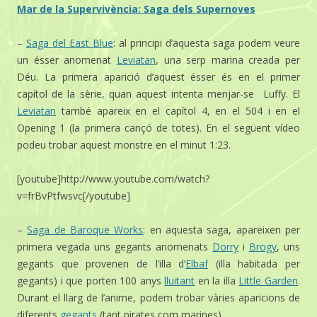
Mar de la Supervivència: Saga dels Supernoves
–
Saga del East Blue
: al principi d’aquesta saga podem veure
un ésser anomenat
Leviatan
, una serp marina creada per
Déu. La primera aparició d’aquest ésser és en el primer
capítol de la sèrie, quan aquest intenta menjar-se Luffy. El
Leviatan
també apareix en el capítol 4, en el 504 i en el
Opening 1 (la primera cançó de totes). En el següent vídeo
podeu trobar aquest monstre en el minut 1:23.
[youtube]http://www.youtube.com/watch?
v=frBvPtfwsvc[/youtube]
–
Saga de Baroque Works
: en aquesta saga, apareixen per
primera vegada uns gegants anomenats
Dorry
i
Brogy
, uns
gegants que provenen de l’illa d’
Elbaf
(illa habitada per
gegants) i que porten 100 anys
lluitant
en la illa
Little Garden
.
Durant el llarg de l’anime, podem trobar vàries aparicions de
diferents
gegants
(tant pirates com marines).