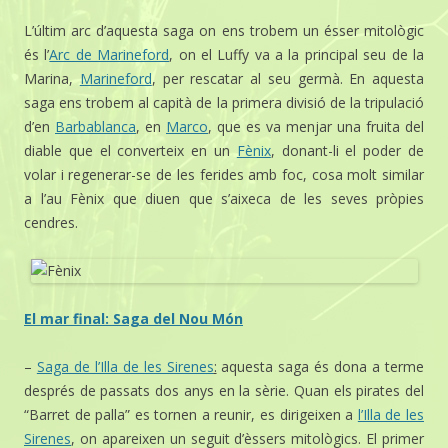
L’últim arc d’aquesta saga on ens trobem un ésser mitològic
és l’
Arc de Marineford
, on el Luffy va a la principal seu de la
Marina,
Marineford
, per rescatar al seu germà. En aquesta
saga ens trobem al capità de la primera divisió de la tripulació
d’en
Barbablanca
, en
Marco
, que es va menjar una fruita del
diable que el converteix en un
Fènix
, donant-li el poder de
volar i regenerar-se de les ferides amb foc, cosa molt similar
a l’au Fènix que diuen que s’aixeca de les seves pròpies
cendres.
El mar final: Saga del Nou Món
–
Saga de l’Illa de les Sirenes
:
aquesta saga és dona a terme
després de passats dos anys en la sèrie. Quan els pirates del
“Barret de palla” es tornen a reunir, es dirigeixen a
l’Illa de les
Sirenes
, on apareixen un seguit d’èssers mitològics. El primer