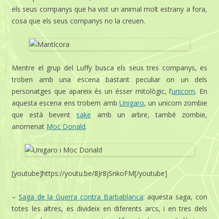
els seus companys que ha vist un animal molt estrany a fora,
cosa que els seus companys no la creuen.
Mentre el grup del Luffy busca els seus tres companys, es
troben amb una escena bastant peculiar on un dels
personatges que apareix és un ésser mitològic, l’
unicorn
. En
aquesta escena ens trobem amb
Unigaro
, un unicorn zombie
que està bevent
sake
amb un arbre, també zombie,
anomenat
Moc Donald
.
[youtube]https://youtu.be/8Jr8jSnkoFM[/youtube]
–
Saga de la Guerra contra Barbablanca
: aquesta saga, con
totes les altres, es divideix en diferents arcs, i en tres dels