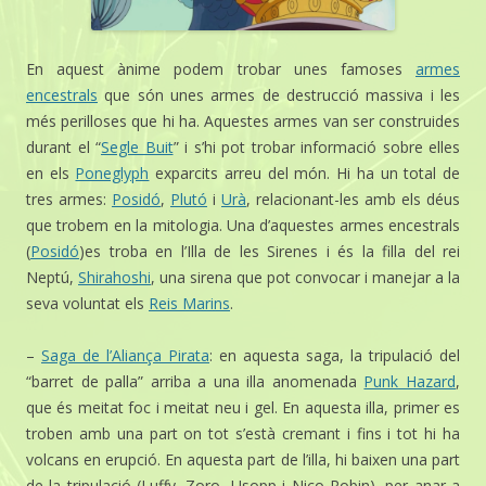
En aquest ànime podem trobar unes famoses
armes
encestrals
que són unes armes de destrucció massiva i les
més perilloses que hi ha. Aquestes armes van ser construides
durant el “
Segle Buit
” i s’hi pot trobar informació sobre elles
en els
Poneglyph
exparcits arreu del món. Hi ha un total de
tres armes:
Posidó
,
Plutó
i
Urà
, relacionant-les amb els déus
que trobem en la mitologia. Una d’aquestes armes encestrals
(
Posidó
)es troba en l’Illa de les Sirenes i és la filla del rei
Neptú,
Shirahoshi
, una sirena que pot convocar i manejar a la
seva voluntat els
Reis Marins
.
–
Saga de l’Aliança Pirata
: en aquesta saga, la tripulació del
“barret de palla” arriba a una illa anomenada
Punk Hazard
,
que és meitat foc i meitat neu i gel. En aquesta illa, primer es
troben amb una part on tot s’està cremant i fins i tot hi ha
volcans en erupció. En aquesta part de l’illa, hi baixen una part
de la tripulació (Luffy, Zoro, Usopp i Nico Robin), per anar a