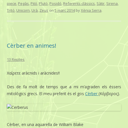
piece
,
Pegàs
,
Pitó
,
Plutó
,
Posidó
,
Referents clàssics
,
Sàtir
,
Sirena
,
Tritó
,
Unicorn
,
Urà
,
Zeus
on
5 març 2014
by
Xènia Serra
.
Cèrber en animes!
13 Replies
Χαίρετε aràcnids i aràcnides!!
Des de fa molt de temps que a mi m’agraden els éssers
mitològics grecs. El meu preferit és el gos
Cèrber
(Κέρβερος).
Cèrber, en una aquarel·la de William Blake