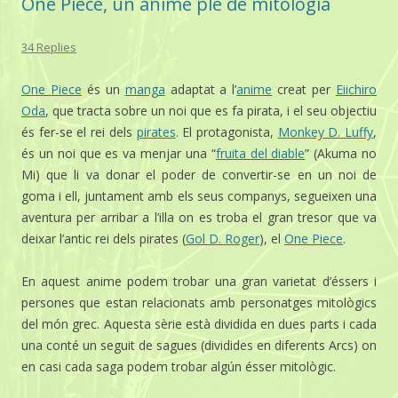
One Piece, un anime ple de mitologia
34 Replies
One Piece
és un
manga
adaptat a l’
anime
creat per
Eiichiro
Oda
, que tracta sobre un noi que es fa pirata, i el seu objectiu
és fer-se el rei dels
pirates
. El protagonista,
Monkey D. Luffy
,
és un noi que es va menjar una “
fruita del diable
” (Akuma no
Mi) que li va donar el poder de convertir-se en un noi de
goma i ell, juntament amb els seus companys, segueixen una
aventura per arribar a l’illa on es troba el gran tresor que va
deixar l’antic rei dels pirates (
Gol D. Roger
), el
One Piece
.
En aquest anime podem trobar una gran varietat d’éssers i
persones que estan relacionats amb personatges mitològics
del món grec. Aquesta sèrie està dividida en dues parts i cada
una conté un seguit de sagues (dividides en diferents Arcs) on
en casi cada saga podem trobar algún ésser mitològic.