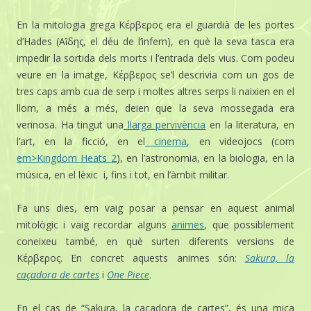
En la mitologia grega Κέρβερος era el guardià de les portes
d’Hades (Αἳδης, el déu de l’infern), en què la seva tasca era
impedir la sortida dels morts i l’entrada dels vius. Com podeu
veure en la imatge, Κέρβερος se’l descrivia com un gos de
tres caps amb cua de serp i moltes altres serps li naixien en el
llom, a més a més, deien que la seva mossegada era
verinosa. Ha tingut una
llarga pervivència
en la literatura, en
l’art, en la ficció, en el
cinema
, en videojocs (com
em>Kingdom Heats 2
), en l’astronomia, en la biologia, en la
música, en el lèxic i, fins i tot, en l’àmbit militar.
Fa uns dies, em vaig posar a pensar en aquest animal
mitològic i vaig recordar alguns
animes
, que possiblement
coneixeu també, en què surten diferents versions de
Κέρβερος. En concret aquests animes són:
Sakura, la
caçadora de cartes
i
One Piece
.
En el cas de “Sakura, la caçadora de cartes”, és una mica