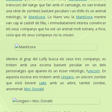
transcurs del viatge que fan amb el carruatge, es van trobant
una sèrie de zombies bastant peculiars i un d’ells és un animal
mitològic, la
Mantícora
. La Nami veu la
Mantícora
mentre
van cap al castell de l’illa, i immediatament intenta convèncer
els seus companys que ha vist un animal molt estrany a fora,
cosa que els seus companys no la creuen.
Mentre el grup del Luffy busca els seus tres companys, es
troben amb una escena bastant peculiar on un dels
personatges que apareix és un ésser mitològic, l’
unicorn
. En
aquesta escena ens trobem amb
Unigaro
, un unicorn zombie
que està bevent
sake
amb un arbre, també zombie,
anomenat
Moc Donald
.