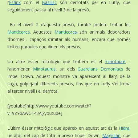
l’
Esfinx
com el
Basilisc
són derrotats per en Luffy, que
seguidament passa al nivell 3 de la presó.
En el nivell 2 d’aquesta presó, també podem trobar les
Mantícores
. Aquestes
Mantícores
són animals deboradors
d’homes i capaços d’imitar als humans, encara que només
imiten paraules que diuen els presos.
Un altre ésser mitològic que trobem és el
minotaure
, i
l’anomenen
Minotaurus
, un dels
Guardians Demoníacs
de
Impel Down. Aquest monstre va apareixent al llarg de la
saga, golpejant diferents presos, fins que en Luffy s’el troba
al tercer nivell i el derrota.
[youtube]http://www.youtube.com/watch?
v=9Z9bAwGF43A[/youtube]
L’últim ésser mitològic que apareix en aquest arc és la
Hidra
,
un atac del cap de tota la presó Impel Down,
Magellan
, que