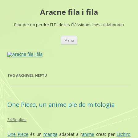
Aracne fila i fila
Bloc per no perdre El Fil de les Clàssiques més col·laboratiu
Skip
Menu
to
content
TAG ARCHIVES:
NEPTÚ
One Piece, un anime ple de mitologia
34 Replies
One Piece
és un
manga
adaptat a l’
anime
creat per
Eiichiro