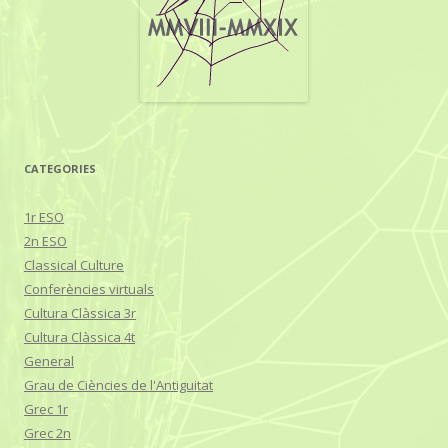
CATEGORIES
1r ESO
2n ESO
Classical Culture
Conferències virtuals
Cultura Clàssica 3r
Cultura Clàssica 4t
General
Grau de Ciències de l'Antiguitat
Grec 1r
Grec 2n