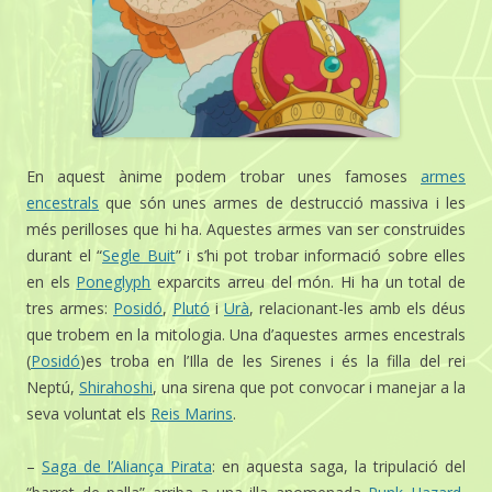
En aquest ànime podem trobar unes famoses
armes
encestrals
que són unes armes de destrucció massiva i les
més perilloses que hi ha. Aquestes armes van ser construides
durant el “
Segle Buit
” i s’hi pot trobar informació sobre elles
en els
Poneglyph
exparcits arreu del món. Hi ha un total de
tres armes:
Posidó
,
Plutó
i
Urà
, relacionant-les amb els déus
que trobem en la mitologia. Una d’aquestes armes encestrals
(
Posidó
)es troba en l’Illa de les Sirenes i és la filla del rei
Neptú,
Shirahoshi
, una sirena que pot convocar i manejar a la
seva voluntat els
Reis Marins
.
–
Saga de l’Aliança Pirata
: en aquesta saga, la tripulació del