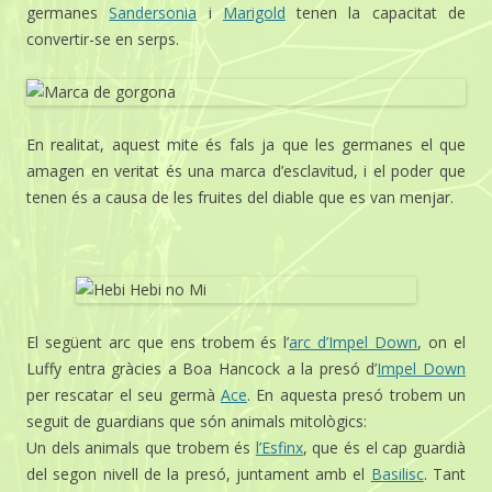
germanes
Sandersonia
i
Marigold
tenen la capacitat de
convertir-se en serps.
En realitat, aquest mite és fals ja que les germanes el que
amagen en veritat és una marca d’esclavitud, i el poder que
tenen és a causa de les fruites del diable que es van menjar.
El següent arc que ens trobem és l’
arc d’Impel Down
, on el
Luffy entra gràcies a Boa Hancock a la presó d’
Impel Down
per rescatar el seu germà
Ace
. En aquesta presó trobem un
seguit de guardians que són animals mitològics:
Un dels animals que trobem és
l’Esfinx
, que és el cap guardià
del segon nivell de la presó, juntament amb el
Basilisc
. Tant