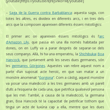
[youtube]https://youtu.be/8Jr8jSnkoFM[/youtube]
–
Saga de la Guerra contra Barbablanca
: aquesta saga, con
totes les altres, es divideix en diferents arcs, i en tres dels
arcs que la composen apareixen diferents éssers mitològics:
El primer arc on apareixen éssers mitològics és l’
arc
d’Amazon Lily
, que passa en una illa només habitada per
dones, on en Luffy va a parar després de separar-se dels
seus companys. Allà, hi ha una emperatriu, la
Shichibukai
Boa
Hancock
, que juntament amb les seves dues germanes, són
les
germanes Gòrgones
. Aquestes van rebre aquest nom a
partir d’un suposat acte heroíc, en que van matar a un
monstre anomenat “
Gorgona
“. Com a càstig, aquest monstre
va posar una maledicció a les tres germanes amb un parell
d’ulls a l’esquena de cada una, que petrifica qualsevol persona
que les miri. També, a causa de la maledicció, la germana
gran, Boa Hancock té la capacitat de petrificar tothom que
tingui un acte de luxúria cap a ella, mentre que les dues