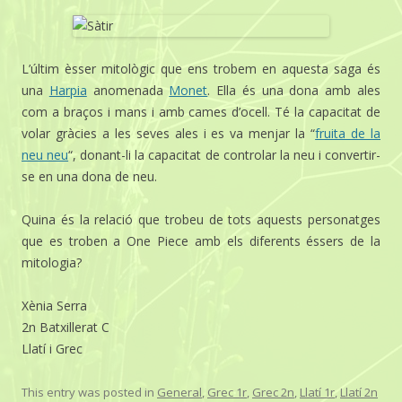
L’últim èsser mitològic que ens trobem en aquesta saga és
una
Harpia
anomenada
Monet
. Ella és una dona amb ales
com a braços i mans i amb cames d’ocell. Té la capacitat de
volar gràcies a les seves ales i es va menjar la “
fruita de la
neu neu
“, donant-li la capacitat de controlar la neu i convertir-
se en una dona de neu.
Quina és la relació que trobeu de tots aquests personatges
que es troben a One Piece amb els diferents éssers de la
mitologia?
Xènia Serra
2n Batxillerat C
Llatí i Grec
This entry was posted in
General
,
Grec 1r
,
Grec 2n
,
Llatí 1r
,
Llatí 2n