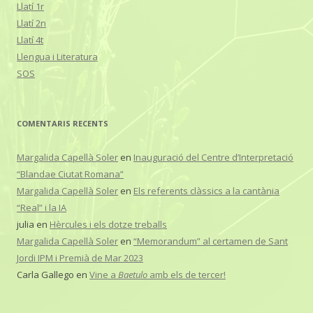
Llatí 1r
Llatí 2n
Llatí 4t
Llengua i Literatura
SOS
COMENTARIS RECENTS
Margalida Capellà Soler
en
Inauguració del Centre d’Interpretació
“Blandae Ciutat Romana”
Margalida Capellà Soler
en
Els referents clàssics a la cantània
“Real” i la IA
julia
en
Hèrcules i els dotze treballs
Margalida Capellà Soler
en
“Memorandum” al certamen de Sant
Jordi IPM i Premià de Mar 2023
Carla Gallego
en
Vine a
Baetulo
amb els de tercer!