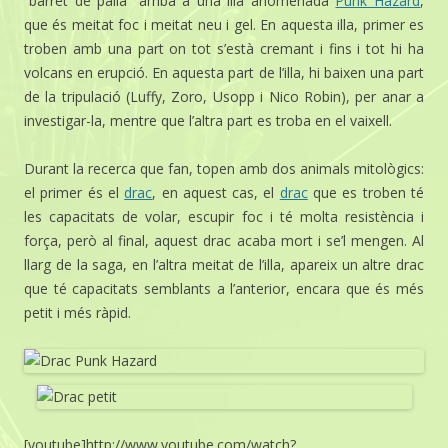
“barret de palla” arriba a una illa anomenada
Punk Hazard
,
que és meitat foc i meitat neu i gel. En aquesta illa, primer es
troben amb una part on tot s’està cremant i fins i tot hi ha
volcans en erupció. En aquesta part de l’illa, hi baixen una part
de la tripulació (Luffy, Zoro, Usopp i Nico Robin), per anar a
investigar-la, mentre que l’altra part es troba en el vaixell.
Durant la recerca que fan, topen amb dos animals mitològics:
el primer és el
drac
, en aquest cas, el
drac
que es troben té
les capacitats de volar, escupir foc i té molta resistència i
força, però al final, aquest drac acaba mort i se’l mengen. Al
llarg de la saga, en l’altra meitat de l’illa, apareix un altre drac
que té capacitats semblants a l’anterior, encara que és més
petit i més ràpid.
[youtube]http://www.youtube.com/watch?