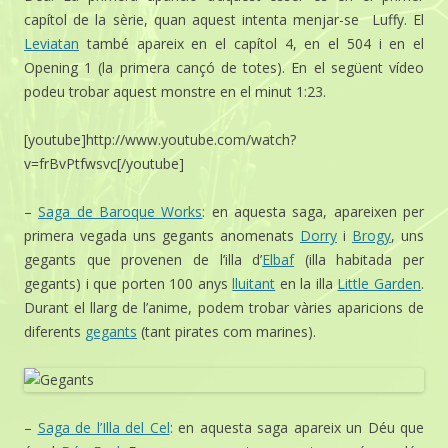
capítol de la sèrie, quan aquest intenta menjar-se Luffy. El
Leviatan
també apareix en el capítol 4, en el 504 i en el
Opening 1 (la primera cançó de totes). En el següent vídeo
podeu trobar aquest monstre en el minut 1:23.
[youtube]http://www.youtube.com/watch?
v=frBvPtfwsvc[/youtube]
–
Saga de Baroque Works
: en aquesta saga, apareixen per
primera vegada uns gegants anomenats
Dorry
i
Brogy
, uns
gegants que provenen de l’illa d’
Elbaf
(illa habitada per
gegants) i que porten 100 anys
lluitant
en la illa
Little Garden
.
Durant el llarg de l’anime, podem trobar vàries aparicions de
diferents
gegants
(tant pirates com marines).
–
Saga de l’Illa del Cel
: en aquesta saga apareix un Déu que