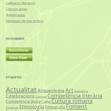
Callejeros literarios
Clàssics arreu
illARgonauta
Músiques de mar enfora
DICCIONARIS
ETIQUETES
Actualitat
Art
Arqueologia
Blogosfera
Competència literària
Celebracions
Ciències
Cultura romana
Competència lèxica
Cuina
Foment
Etimologia
Filmografia
Empúries