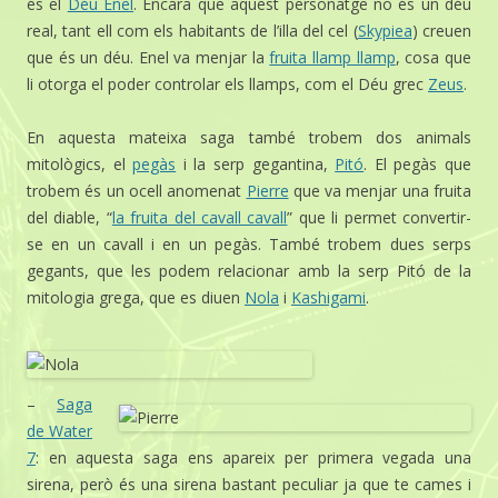
és el
Déu Enel
. Encara que aquest personatge no és un déu
real, tant ell com els habitants de l’illa del cel (
Skypiea
) creuen
que és un déu. Enel va menjar la
fruita llamp llamp
, cosa que
li otorga el poder controlar els llamps, com el Déu grec
Zeus
.
En aquesta mateixa saga també trobem dos animals
mitològics, el
pegàs
i la serp gegantina,
Pitó
. El pegàs que
trobem és un ocell anomenat
Pierre
que va menjar una fruita
del diable, “
la fruita del cavall cavall
” que li permet convertir-
se en un cavall i en un pegàs. També trobem dues serps
gegants, que les podem relacionar amb la serp Pitó de la
mitologia grega, que es diuen
Nola
i
Kashigami
.
–
Saga
de Water
7
: en aquesta saga ens apareix per primera vegada una
sirena, però és una sirena bastant peculiar ja que te cames i