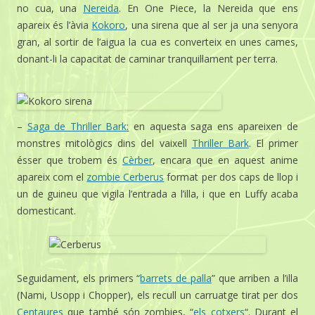
no cua, una
Nereida
. En One Piece, la Nereida que ens
apareix és l’àvia
Kokoro
, una sirena que al ser ja una senyora
gran, al sortir de l’aigua la cua es converteix en unes cames,
donant-li la capacitat de caminar tranquil·lament per terra.
–
Saga de Thriller Bark
:
en aquesta saga ens apareixen de
monstres mitològics dins del vaixell
Thriller Bark
. El primer
ésser que trobem és
Cèrber
, encara que en aquest anime
apareix com el
zombie Cerberus
format per dos caps de llop i
un de guineu que vigila l’entrada a l’illa, i que en Luffy acaba
domesticant.
Seguidament, els primers “
barrets de palla
” que arriben a l’illa
(Nami, Usopp i Chopper), els recull un carruatge tirat per dos
Centaures
que també són zombies, “
els cotxers
“. Durant el