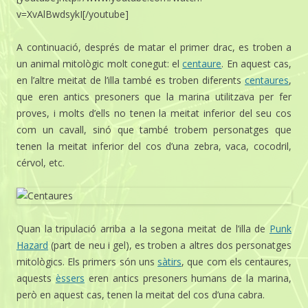
v=XvAlBwdsykI[/youtube]
A continuació, després de matar el primer drac, es troben a
un animal mitològic molt conegut: el
centaure
. En aquest cas,
en l’altre meitat de l’illa també es troben diferents
centaures
,
que eren antics presoners que la marina utilitzava per fer
proves, i molts d’ells no tenen la meitat inferior del seu cos
com un cavall, sinó que també trobem personatges que
tenen la meitat inferior del cos d’una zebra, vaca, cocodril,
cérvol, etc.
Quan la tripulació arriba a la segona meitat de l’illa de
Punk
Hazard
(part de neu i gel), es troben a altres dos personatges
mitològics. Els primers són uns
sàtirs
, que com els centaures,
aquests
èssers
eren antics presoners humans de la marina,
però en aquest cas, tenen la meitat del cos d’una cabra.