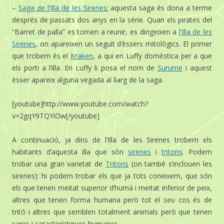
–
Saga de l’Illa de les Sirenes
:
aquesta saga és dona a terme
després de passats dos anys en la sèrie. Quan els pirates del
“Barret de palla” es tornen a reunir, es dirigeixen a
l’Illa de les
Sirenes
, on apareixen un seguit d’èssers mitològics. El primer
que trobem és el
Kraken
, a qui en Luffy domèstica per a que
els porti a l’illa. En Luffy li posa el nom de
Surume
i aquest
èsser apareix alguna vegada al llarg de la saga.
[youtube]http://www.youtube.com/watch?
v=2gqY9TQYiOw[/youtube]
A continuació, ja dins de l’Illa de les Sirenes trobem els
habitants d’aquesta illa que són
sirenes
i
tritons
. Podem
trobar una gran varietat de
Tritons
(on també s’inclouen les
sirenes): hi podem trobar els que ja tots coneixem, que són
els que tenen meitat superior d’humà i meitat inferior de peix,
altres que tenen forma humana però tot el seu cos és de
tritó i altres que semblen totalment animals però que tenen
cares i característiques humanes.