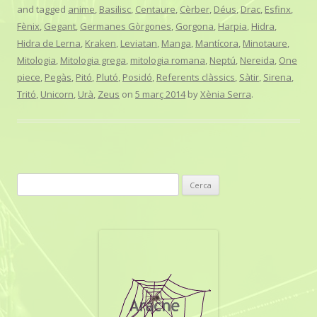
and tagged
anime
,
Basilisc
,
Centaure
,
Cèrber
,
Déus
,
Drac
,
Esfinx
,
Fènix
,
Gegant
,
Germanes Gòrgones
,
Gorgona
,
Harpia
,
Hidra
,
Hidra de Lerna
,
Kraken
,
Leviatan
,
Manga
,
Mantícora
,
Minotaure
,
Mitologia
,
Mitologia grega
,
mitologia romana
,
Neptú
,
Nereida
,
One
piece
,
Pegàs
,
Pitó
,
Plutó
,
Posidó
,
Referents clàssics
,
Sàtir
,
Sirena
,
Tritó
,
Unicorn
,
Urà
,
Zeus
on
5 març 2014
by
Xènia Serra
.
C
e
r
c
a
: