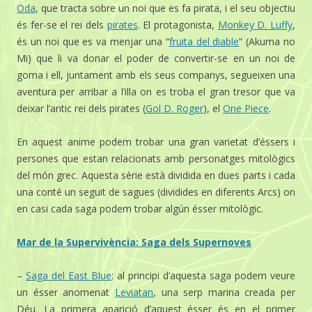
Oda
, que tracta sobre un noi que es fa pirata, i el seu objectiu
és fer-se el rei dels
pirates
. El protagonista,
Monkey D. Luffy
,
és un noi que es va menjar una “
fruita del diable
” (Akuma no
Mi) que li va donar el poder de convertir-se en un noi de
goma i ell, juntament amb els seus companys, segueixen una
aventura per arribar a l’illa on es troba el gran tresor que va
deixar l’antic rei dels pirates (
Gol D. Roger
), el
One Piece
.
En aquest anime podem trobar una gran varietat d’éssers i
persones que estan relacionats amb personatges mitològics
del món grec. Aquesta sèrie està dividida en dues parts i cada
una conté un seguit de sagues (dividides en diferents Arcs) on
en casi cada saga podem trobar algún ésser mitològic.
Mar de la Supervivència: Saga dels Supernoves
–
Saga del East Blue
: al principi d’aquesta saga podem veure
un ésser anomenat
Leviatan
, una serp marina creada per
Déu. La primera aparició d’aquest ésser és en el primer