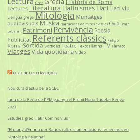
Lectura
Grècia
Història de Roma
Grec
Literatura
Llatinismes
Llatí
Llatí viu
Lectures
Mitologia
Muntatges
Llengua grega
Música
audiovisuals
Ovidi
Narracions de mites clàssics
Parc
Pervivència
Patrimoni
Poesia
Laberint
Referents clàssics
Publicitat
Religió
Sortida
TV
Roma
Teatre
Sortides
Textos llatins
Tàrraco
Viatges
Vida quotidiana
Vídeo
EL FIL DE LES CLÀSSIQUES
Nou curs d’estiu de la SCEC
Jana de la Peña de l’IPM guanya el Premi Núria Tudela i Penya
2023
Estudies grec i llatí? Com ho vius?
“El plany d’Erinna per Baucis i altres lamentacions femenines en
l’Antologia Palatina”