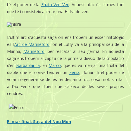
té el poder de la
Fruita Verí Verí
. Aquest atac és el més fort
que té i consisteix a crear una Hidra de verí.
L’últim arc d’aquesta saga on ens trobem un ésser mitològic
és l’
Arc de Marineford
, on el Luffy va a la principal seu de la
Marina,
Marineford
, per rescatar al seu germà. En aquesta
saga ens trobem al capità de la primera divisió de la tripulació
d’en
Barbablanca
, en
Marco
, que es va menjar una fruita del
diable que el converteix en un
Fènix
, donant-li el poder de
volar i regenerar-se de les ferides amb foc, cosa molt similar
a l’au Fènix que diuen que s’aixeca de les seves pròpies
cendres.
El mar final: Saga del Nou Món