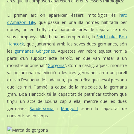
arcs que la composen apareixen diferents éssers mitològics:
El primer arc on apareixen éssers mitològics és l’
arc
d’Amazon Lily
, que passa en una illa només habitada per
dones, on en Luffy va a parar després de separar-se dels
seus companys. Allà, hi ha una emperatriu, la
Shichibukai
Boa
Hancock
, que juntament amb les seves dues germanes, són
les
germanes Gòrgones
. Aquestes van rebre aquest nom a
partir d’un suposat acte heroíc, en que van matar a un
monstre anomenat “
Gorgona
“. Com a càstig, aquest monstre
va posar una maledicció a les tres germanes amb un parell
d’ulls a l’esquena de cada una, que petrifica qualsevol persona
que les miri. També, a causa de la maledicció, la germana
gran, Boa Hancock té la capacitat de petrificar tothom que
tingui un acte de luxúria cap a ella, mentre que les dues
germanes
Sandersonia
i
Marigold
tenen la capacitat de
convertir-se en serps.