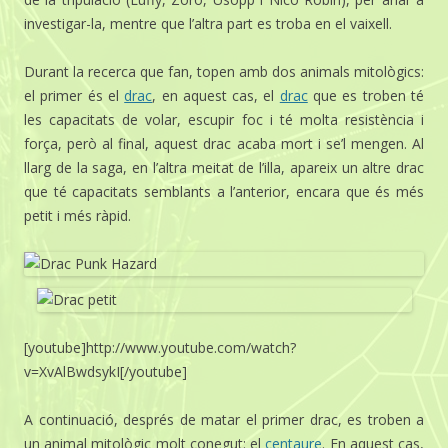
investigar-la, mentre que l’altra part es troba en el vaixell.
Durant la recerca que fan, topen amb dos animals mitològics:
el primer és el
drac
, en aquest cas, el
drac
que es troben té
les capacitats de volar, escupir foc i té molta resistència i
força, però al final, aquest drac acaba mort i se’l mengen. Al
llarg de la saga, en l’altra meitat de l’illa, apareix un altre drac
que té capacitats semblants a l’anterior, encara que és més
petit i més ràpid.
[youtube]http://www.youtube.com/watch?
v=XvAlBwdsykI[/youtube]
A continuació, després de matar el primer drac, es troben a
un animal mitològic molt conegut: el
centaure
. En aquest cas,