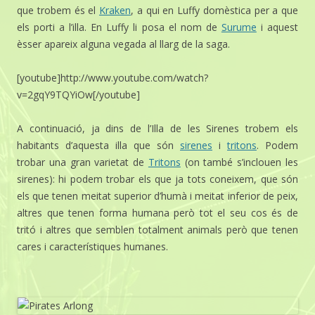
que trobem és el
Kraken
, a qui en Luffy domèstica per a que
els porti a l’illa. En Luffy li posa el nom de
Surume
i aquest
èsser apareix alguna vegada al llarg de la saga.
[youtube]http://www.youtube.com/watch?
v=2gqY9TQYiOw[/youtube]
A continuació, ja dins de l’Illa de les Sirenes trobem els
habitants d’aquesta illa que són
sirenes
i
tritons
. Podem
trobar una gran varietat de
Tritons
(on també s’inclouen les
sirenes): hi podem trobar els que ja tots coneixem, que són
els que tenen meitat superior d’humà i meitat inferior de peix,
altres que tenen forma humana però tot el seu cos és de
tritó i altres que semblen totalment animals però que tenen
cares i característiques humanes.