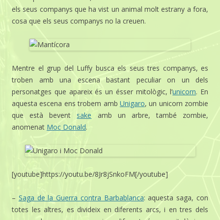
els seus companys que ha vist un animal molt estrany a fora,
cosa que els seus companys no la creuen.
Mentre el grup del Luffy busca els seus tres companys, es
troben amb una escena bastant peculiar on un dels
personatges que apareix és un ésser mitològic, l’
unicorn
. En
aquesta escena ens trobem amb
Unigaro
, un unicorn zombie
que està bevent
sake
amb un arbre, també zombie,
anomenat
Moc Donald
.
[youtube]https://youtu.be/8Jr8jSnkoFM[/youtube]
–
Saga de la Guerra contra Barbablanca
: aquesta saga, con
totes les altres, es divideix en diferents arcs, i en tres dels