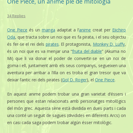
One Piece, un anime ple de mitologia
34 Replies
One Piece
és un
manga
adaptat a l’
anime
creat per
Eiichiro
Oda
, que tracta sobre un noi que es fa pirata, i el seu objectiu
és fer-se el rei dels
pirates
. El protagonista,
Monkey D. Luffy
,
és un noi que es va menjar una “
fruita del diable
” (Akuma no
Mi) que li va donar el poder de convertir-se en un noi de
goma i ell, juntament amb els seus companys, segueixen una
aventura per arribar a l’illa on es troba el gran tresor que va
deixar l’antic rei dels pirates (
Gol D. Roger
), el
One Piece
.
En aquest anime podem trobar una gran varietat d’éssers i
persones que estan relacionats amb personatges mitològics
del món grec. Aquesta sèrie està dividida en dues parts i cada
una conté un seguit de sagues (dividides en diferents Arcs) on
en casi cada saga podem trobar algún ésser mitològic.