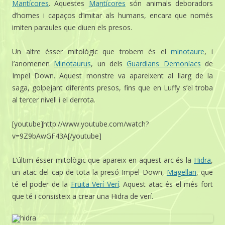
Mantícores
. Aquestes
Mantícores
són animals deboradors
d’homes i capaços d’imitar als humans, encara que només
imiten paraules que diuen els presos.
Un altre ésser mitològic que trobem és el
minotaure
, i
l’anomenen
Minotaurus
, un dels
Guardians Demoníacs
de
Impel Down. Aquest monstre va apareixent al llarg de la
saga, golpejant diferents presos, fins que en Luffy s’el troba
al tercer nivell i el derrota.
[youtube]http://www.youtube.com/watch?
v=9Z9bAwGF43A[/youtube]
L’últim ésser mitològic que apareix en aquest arc és la
Hidra
,
un atac del cap de tota la presó Impel Down,
Magellan
, que
té el poder de la
Fruita Verí Verí
. Aquest atac és el més fort
que té i consisteix a crear una Hidra de verí.