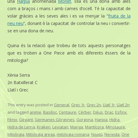
una
Harpia
anomenada
Monet
. Ella és una dona amb ales
com a braços i mans i amb cames d’ocell. Té la capacitat de
volar gràcies a les seves ales i es va menjar la “
fruita de la
neu neu
“, donant-li la capacitat de controlar la neu i convertir-
se en una dona de neu.
Quina és la relació que trobeu de tots aquests personatges
que es troben a One Piece amb els diferents éssers de la
mitologia?
Xènia Serra
2n Batxillerat C
Llatí i Grec
This entry was posted in
General
,
Grec 1r
,
Grec 2n
,
Llatí 1r
,
Llatí 2n
and tagged
anime
,
Basilisc
,
Centaure
,
Cèrber
,
Déus
,
Drac
,
Esfinx
,
Fènix
,
Gegant
,
Germanes Gòrgones
,
Gorgona
,
Harpia
,
Hidra
,
Hidra de Lerna
,
Kraken
,
Leviatan
,
Manga
,
Mantícora
,
Minotaure
,
Mitologia
,
Mitologia grega
,
mitologia romana
,
Neptú
,
Nereida
,
One