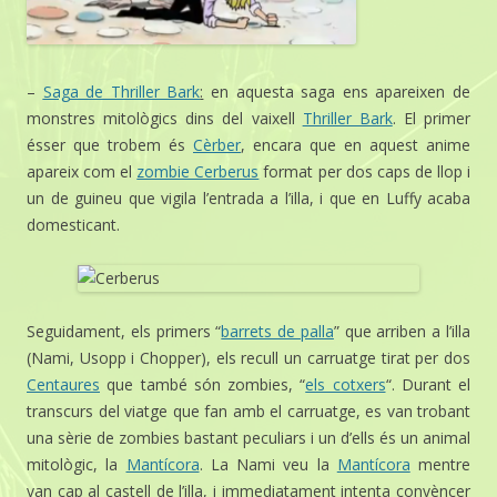
–
Saga de Thriller Bark
:
en aquesta saga ens apareixen de
monstres mitològics dins del vaixell
Thriller Bark
. El primer
ésser que trobem és
Cèrber
, encara que en aquest anime
apareix com el
zombie Cerberus
format per dos caps de llop i
un de guineu que vigila l’entrada a l’illa, i que en Luffy acaba
domesticant.
Seguidament, els primers “
barrets de palla
” que arriben a l’illa
(Nami, Usopp i Chopper), els recull un carruatge tirat per dos
Centaures
que també són zombies, “
els cotxers
“. Durant el
transcurs del viatge que fan amb el carruatge, es van trobant
una sèrie de zombies bastant peculiars i un d’ells és un animal
mitològic, la
Mantícora
. La Nami veu la
Mantícora
mentre
van cap al castell de l’illa, i immediatament intenta convèncer