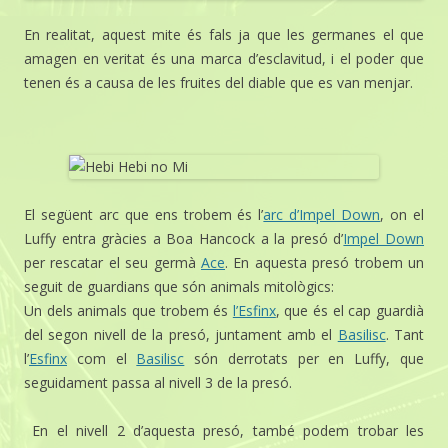
En realitat, aquest mite és fals ja que les germanes el que
amagen en veritat és una marca d’esclavitud, i el poder que
tenen és a causa de les fruites del diable que es van menjar.
El següent arc que ens trobem és l’
arc d’Impel Down
, on el
Luffy entra gràcies a Boa Hancock a la presó d’
Impel Down
per rescatar el seu germà
Ace
. En aquesta presó trobem un
seguit de guardians que són animals mitològics:
Un dels animals que trobem és
l’Esfinx
, que és el cap guardià
del segon nivell de la presó, juntament amb el
Basilisc
. Tant
l’
Esfinx
com el
Basilisc
són derrotats per en Luffy, que
seguidament passa al nivell 3 de la presó.
En el nivell 2 d’aquesta presó, també podem trobar les