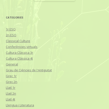
CATEGORIES
1r ESO
2n ESO
Classical Culture
Conferències virtuals
Cultura Clàssica 3r
Cultura Clàssica 4t
General
Grau de Ciències de l'Antiguitat
Grec 1r
Grec 2n
Llatí 1r
Llatí 2n
Llatí 4t
Llengua i Literatura