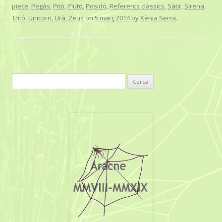
piece
,
Pegàs
,
Pitó
,
Plutó
,
Posidó
,
Referents clàssics
,
Sàtir
,
Sirena
,
Tritó
,
Unicorn
,
Urà
,
Zeus
on
5 març 2014
by
Xènia Serra
.
C
e
r
c
a
: