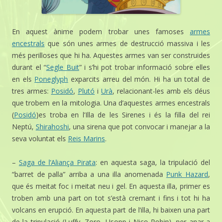
En aquest ànime podem trobar unes famoses
armes
encestrals
que són unes armes de destrucció massiva i les
més perilloses que hi ha. Aquestes armes van ser construides
durant el “
Segle Buit
” i s’hi pot trobar informació sobre elles
en els
Poneglyph
exparcits arreu del món. Hi ha un total de
tres armes:
Posidó
,
Plutó
i
Urà
, relacionant-les amb els déus
que trobem en la mitologia. Una d’aquestes armes encestrals
(
Posidó
)es troba en l’Illa de les Sirenes i és la filla del rei
Neptú,
Shirahoshi
, una sirena que pot convocar i manejar a la
seva voluntat els
Reis Marins
.
–
Saga de l’Aliança Pirata
: en aquesta saga, la tripulació del
“barret de palla” arriba a una illa anomenada
Punk Hazard
,
que és meitat foc i meitat neu i gel. En aquesta illa, primer es
troben amb una part on tot s’està cremant i fins i tot hi ha
volcans en erupció. En aquesta part de l’illa, hi baixen una part
de la tripulació (Luffy, Zoro, Usopp i Nico Robin), per anar a