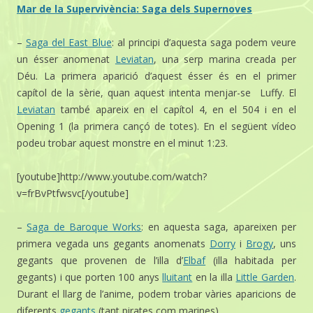
Mar de la Supervivència: Saga dels Supernoves
–
Saga del East Blue
: al principi d’aquesta saga podem veure
un ésser anomenat
Leviatan
, una serp marina creada per
Déu. La primera aparició d’aquest ésser és en el primer
capítol de la sèrie, quan aquest intenta menjar-se Luffy. El
Leviatan
també apareix en el capítol 4, en el 504 i en el
Opening 1 (la primera cançó de totes). En el següent vídeo
podeu trobar aquest monstre en el minut 1:23.
[youtube]http://www.youtube.com/watch?
v=frBvPtfwsvc[/youtube]
–
Saga de Baroque Works
: en aquesta saga, apareixen per
primera vegada uns gegants anomenats
Dorry
i
Brogy
, uns
gegants que provenen de l’illa d’
Elbaf
(illa habitada per
gegants) i que porten 100 anys
lluitant
en la illa
Little Garden
.
Durant el llarg de l’anime, podem trobar vàries aparicions de
diferents
gegants
(tant pirates com marines).