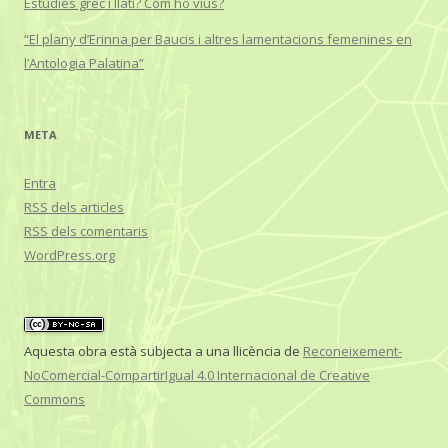
Estudies grec i llatí? Com ho vius?
“El plany d’Erinna per Baucis i altres lamentacions femenines en
l’Antologia Palatina”
META
Entra
RSS
dels articles
RSS
dels comentaris
WordPress.org
Aquesta obra està subjecta a una llicència de
Reconeixement-
NoComercial-CompartirIgual 4.0 Internacional de Creative
Commons