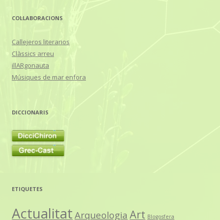
COL·LABORACIONS
Callejeros literarios
Clàssics arreu
illARgonauta
Músiques de mar enfora
DICCIONARIS
ETIQUETES
Actualitat
Art
Arqueologia
Blogosfera