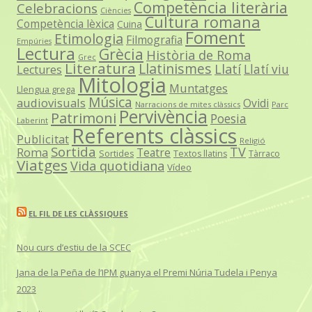
Competència literària
Celebracions
Ciències
Cultura romana
Competència lèxica
Cuina
Foment
Etimologia
Filmografia
Empúries
Lectura
Grècia
Història de Roma
Grec
Literatura
Llatinismes
Llatí
Llatí viu
Lectures
Mitologia
Muntatges
Llengua grega
Música
audiovisuals
Ovidi
Narracions de mites clàssics
Parc
Pervivència
Patrimoni
Poesia
Laberint
Referents clàssics
Publicitat
Religió
Sortida
TV
Roma
Teatre
Sortides
Textos llatins
Tàrraco
Viatges
Vida quotidiana
Vídeo
EL FIL DE LES CLÀSSIQUES
Nou curs d’estiu de la SCEC
Jana de la Peña de l’IPM guanya el Premi Núria Tudela i Penya
2023