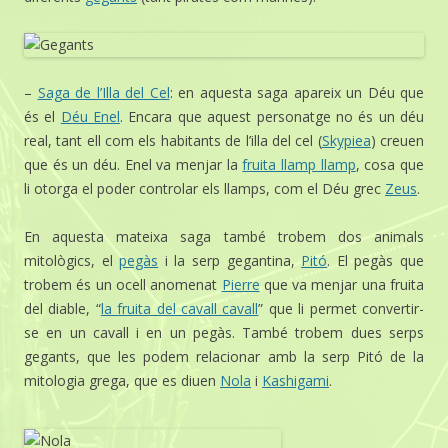
–
Saga de l’Illa del Cel
: en aquesta saga apareix un Déu que
és el
Déu Enel
. Encara que aquest personatge no és un déu
real, tant ell com els habitants de l’illa del cel (
Skypiea
) creuen
que és un déu. Enel va menjar la
fruita llamp llamp
, cosa que
li otorga el poder controlar els llamps, com el Déu grec
Zeus
.
En aquesta mateixa saga també trobem dos animals
mitològics, el
pegàs
i la serp gegantina,
Pitó
. El pegàs que
trobem és un ocell anomenat
Pierre
que va menjar una fruita
del diable, “
la fruita del cavall cavall
” que li permet convertir-
se en un cavall i en un pegàs. També trobem dues serps
gegants, que les podem relacionar amb la serp Pitó de la
mitologia grega, que es diuen
Nola
i
Kashigami
.