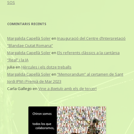
SOS
COMENTARIS RECENTS
Margalida Capellà Soler
en
Inauguració del Centre d’Interpretació
“Blandae Ciutat Romana”
Margalida Capellà Soler
en
Els referents clàssics a la cantània
“Real” i la IA
julia
en
Hèrcules i els dotze treballs
Margalida Capellà Soler
en
“Memorandum” al certamen de Sant
Jordi IPM i Premià de Mar 2023
Carla Gallego
en
Vine a
Baetulo
amb els de tercer!