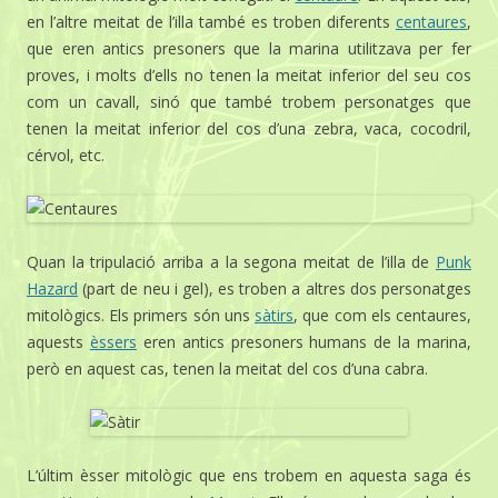
en l’altre meitat de l’illa també es troben diferents
centaures
,
que eren antics presoners que la marina utilitzava per fer
proves, i molts d’ells no tenen la meitat inferior del seu cos
com un cavall, sinó que també trobem personatges que
tenen la meitat inferior del cos d’una zebra, vaca, cocodril,
cérvol, etc.
Quan la tripulació arriba a la segona meitat de l’illa de
Punk
Hazard
(part de neu i gel), es troben a altres dos personatges
mitològics. Els primers són uns
sàtirs
, que com els centaures,
aquests
èssers
eren antics presoners humans de la marina,
però en aquest cas, tenen la meitat del cos d’una cabra.
L’últim èsser mitològic que ens trobem en aquesta saga és