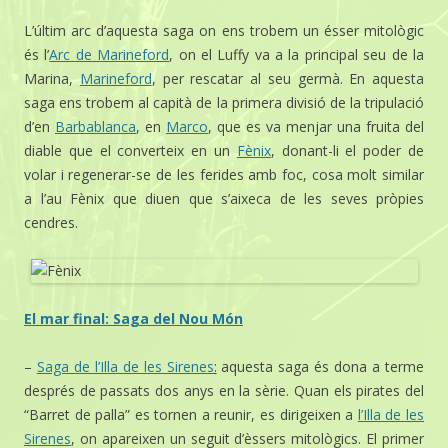
L’últim arc d’aquesta saga on ens trobem un ésser mitològic
és l’
Arc de Marineford
, on el Luffy va a la principal seu de la
Marina,
Marineford
, per rescatar al seu germà. En aquesta
saga ens trobem al capità de la primera divisió de la tripulació
d’en
Barbablanca
, en
Marco
, que es va menjar una fruita del
diable que el converteix en un
Fènix
, donant-li el poder de
volar i regenerar-se de les ferides amb foc, cosa molt similar
a l’au Fènix que diuen que s’aixeca de les seves pròpies
cendres.
El mar final: Saga del Nou Món
–
Saga de l’Illa de les Sirenes
:
aquesta saga és dona a terme
després de passats dos anys en la sèrie. Quan els pirates del
“Barret de palla” es tornen a reunir, es dirigeixen a
l’Illa de les
Sirenes
, on apareixen un seguit d’èssers mitològics. El primer