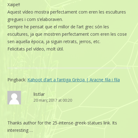
Xaipe!!
Aquest vídeo mostra perfectament com eren les escultures
gregues i com s’elaboraven.
Sempre he pensat que el millor de l’art grec són les
escultures, ja que mostren perfectament com eren les cose
sen aquella època, ja siguin retrats, jerros, etc.
Felicitats pel vídeo, molt útil.
Pingback:
Kahoot d’art a l’antiga Grècia | Aracne fila i fila
listlar
20 març 2017 at 00:20
Thanks author for the 25-intense-greek-statues link. Its
interesting …