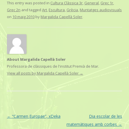
e
t
i
t
y
This entry was posted in
Cultura Clàssica 3r
,
General
,
Grec 1r
,
b
t
l
s
L
Grec 2n
and tagged
Art
,
Escultura
,
Grècia
,
Muntatges audiovisuals
o
e
A
i
o
r
p
n
on
10 maig 2010
by
Margalida Capellà Soler
.
k
p
k
About Margalida Capellà Soler
Professora de clàssiques de l'institut Premià de Mar.
View all posts by Margalida Capellà Soler
→
Post
←
“Carmen Europae”, xDeka
Dia escolar de les
navigation
matemàtiques amb corbes
→