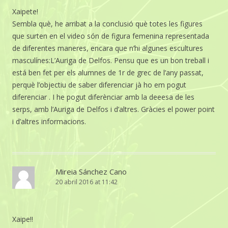
Xaipete!
Sembla què, he arribat a la conclusió què totes les figures
que surten en el video són de figura femenina representada
de diferentes maneres, encara que n’hi algunes escultures
masculínes:L’Auriga de Delfos. Pensu que es un bon treball i
está ben fet per els alumnes de 1r de grec de l’any passat,
perquè l’objectiu de saber diferenciar jà ho em pogut
diferenciar . I he pogut diferènciar amb la deeesa de les
serps, amb l’Auriga de Delfos i d’altres. Gràcies el power point
i d’altres informacions.
Mireia Sánchez Cano
20 abril 2016 at 11:42
Xaipe!!