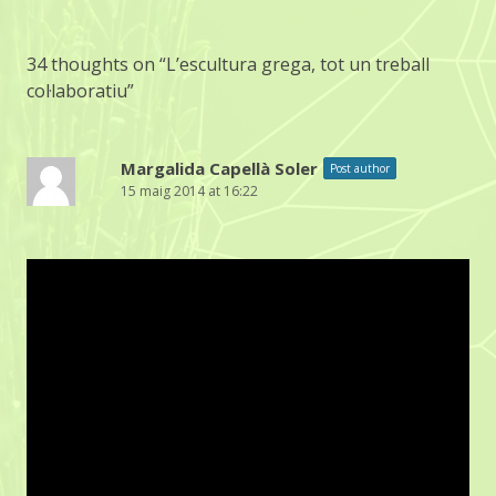
34 thoughts on “
L’escultura grega, tot un treball
col·laboratiu
”
Margalida Capellà Soler
Post author
15 maig 2014 at 16:22