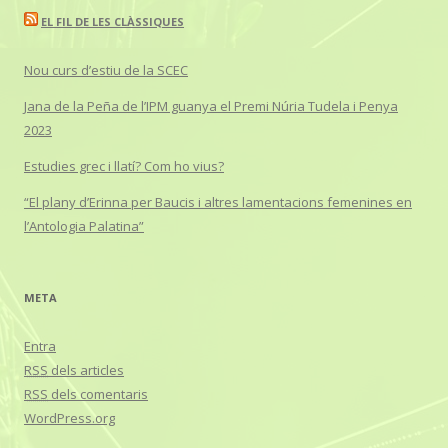
EL FIL DE LES CLÀSSIQUES
Nou curs d’estiu de la SCEC
Jana de la Peña de l’IPM guanya el Premi Núria Tudela i Penya
2023
Estudies grec i llatí? Com ho vius?
“El plany d’Erinna per Baucis i altres lamentacions femenines en
l’Antologia Palatina”
META
Entra
RSS
dels articles
RSS
dels comentaris
WordPress.org