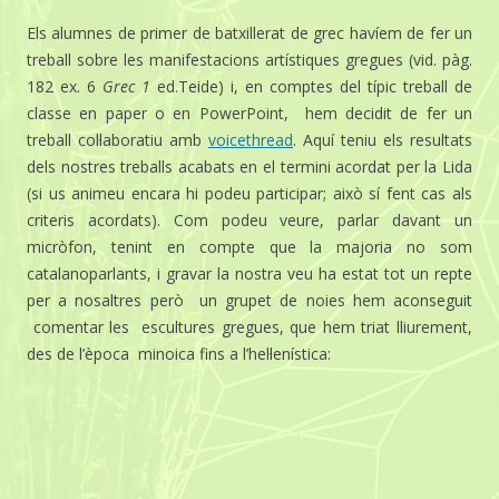
Els alumnes de primer de batxillerat de grec havíem de fer un
treball sobre les manifestacions artístiques gregues (vid. pàg.
182 ex. 6
Grec 1
ed.Teide) i, en comptes del típic treball de
classe en paper o en PowerPoint, hem decidit de fer un
treball col·laboratiu amb
voicethread
. Aquí teniu els resultats
dels nostres treballs acabats en el termini acordat per la Lida
(si us animeu encara hi podeu participar; això sí fent cas als
criteris acordats). Com podeu veure, parlar davant un
micròfon, tenint en compte que la majoria no som
catalanoparlants, i gravar la nostra veu ha estat tot un repte
per a nosaltres però un grupet de noies hem aconseguit
comentar les escultures gregues, que hem triat lliurement,
des de l’època minoica fins a l’hel·lenística: