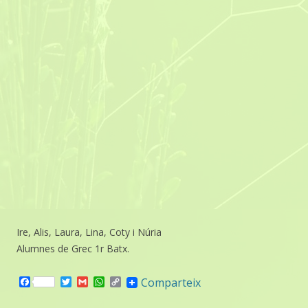
Ire, Alis, Laura, Lina, Coty i Núria
Alumnes de Grec 1r Batx.
F
T
G
W
C
Comparteix
a
w
m
h
o
c
i
a
a
p