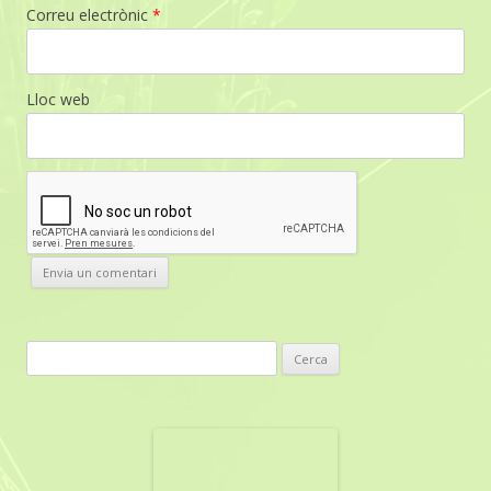
Correu electrònic
*
Lloc web
C
e
r
c
a
: