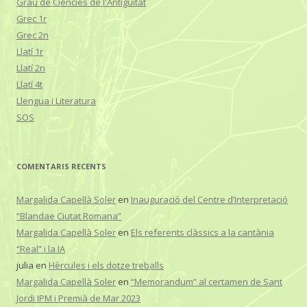
Grau de Ciències de l'Antiguitat
Grec 1r
Grec 2n
Llatí 1r
Llatí 2n
Llatí 4t
Llengua i Literatura
SOS
COMENTARIS RECENTS
Margalida Capellà Soler
en
Inauguració del Centre d’Interpretació
“Blandae Ciutat Romana”
Margalida Capellà Soler
en
Els referents clàssics a la cantània
“Real” i la IA
julia
en
Hèrcules i els dotze treballs
Margalida Capellà Soler
en
“Memorandum” al certamen de Sant
Jordi IPM i Premià de Mar 2023