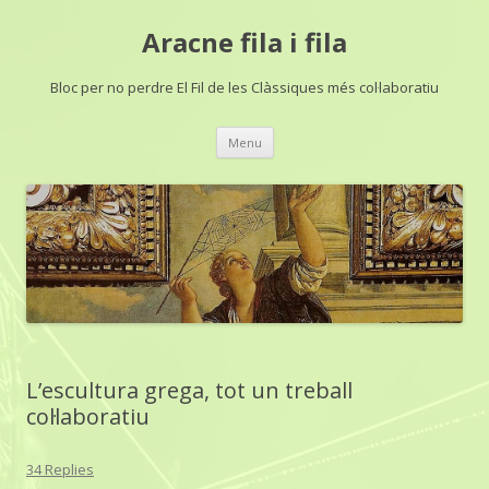
Aracne fila i fila
Bloc per no perdre El Fil de les Clàssiques més col·laboratiu
Skip
Menu
to
content
L’escultura grega, tot un treball
col·laboratiu
34 Replies