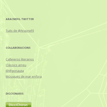
ARACNEFIL TWITTER
Tuits de @AracneFil
COL·LABORACIONS
Callejeros literarios
Clàssics arreu
illARgonauta
Músiques de mar enfora
DICCIONARIS