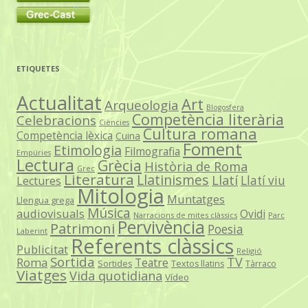
ETIQUETES
Actualitat
Art
Arqueologia
Blogosfera
Competència literària
Celebracions
Ciències
Cultura romana
Competència lèxica
Cuina
Foment
Etimologia
Filmografia
Empúries
Lectura
Grècia
Història de Roma
Grec
Literatura
Llatinismes
Llatí
Llatí viu
Lectures
Mitologia
Muntatges
Llengua grega
Música
audiovisuals
Ovidi
Narracions de mites clàssics
Parc
Pervivència
Patrimoni
Poesia
Laberint
Referents clàssics
Publicitat
Religió
Sortida
TV
Roma
Teatre
Sortides
Textos llatins
Tàrraco
Viatges
Vida quotidiana
Vídeo