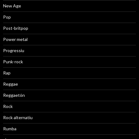
New Age
Pop
Post-britpop
Power metal
Progressiu
Punk-rock
Rap
Reggae
Reggaetón
Rock
Rock alternatiu
Rumba