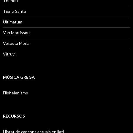
Therion
Tierra Santa
Ultimatum
Van Morrisson
Vetusta Morla
Vitruvi
MÚSICA GREGA
Filohelenismo
RECURSOS
Llistat de cançons actuals en llatí