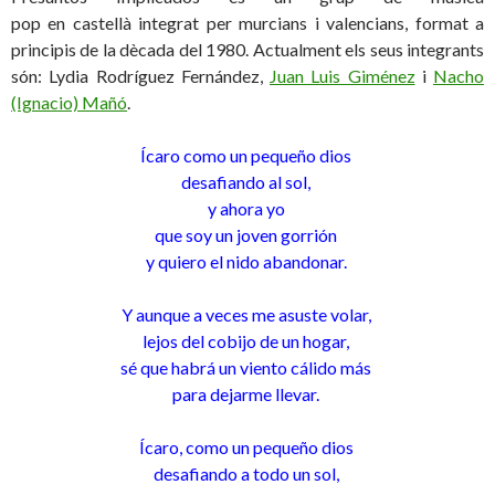
pop en castellà integrat per murcians i valencians, format a
principis de la dècada del 1980. Actualment els seus integrants
són: Lydia Rodríguez Fernández,
Juan Luis Giménez
i
Nacho
(Ignacio) Mañó
.
Ícaro como un pequeño dios
desafiando al sol,
y ahora yo
que soy un joven gorrión
y quiero el nido abandonar.
Y aunque a veces me asuste volar,
lejos del cobijo de un hogar,
sé que habrá un viento cálido más
para dejarme llevar.
Ícaro, como un pequeño dios
desafiando a todo un sol,