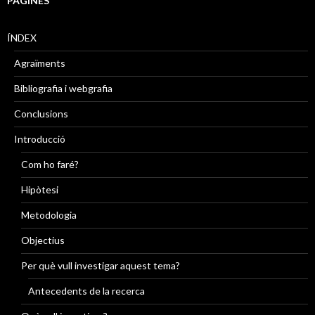
PÀGINES
ÍNDEX
Agraïments
Bibliografia i webgrafia
Conclusions
Introducció
Com ho faré?
Hipòtesi
Metodologia
Objectius
Per què vull investigar aquest tema?
Antecedents de la recerca