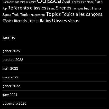
Odissea
Ovidi
Plató
Penèlope
Narracions de mites clàssics
Pandora
Referents clàssics
Sirenes
Tierra
Tempus fugit
Pop
Sirena
Tòpics
Tòpics a les cançons
Santa
Troia
Tòpic
Tòpic literari
Ulisses
Tòpics llatins
Venus
Tòpics literaris
ARXIUS
gener 2025
octubre 2022
maig 2022
març 2022
gener 2022
juny 2021
desembre 2020