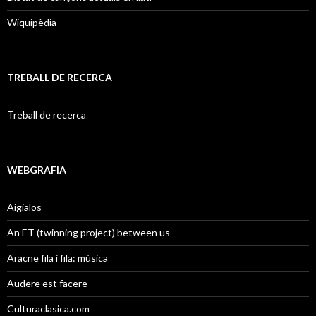
Wiquipèdia
TREBALL DE RECERCA
Treball de recerca
WEBGRAFIA
Aigialos
An ET (twinning project) between us
Aracne fila i fila: música
Audere est facere
Culturaclasica.com