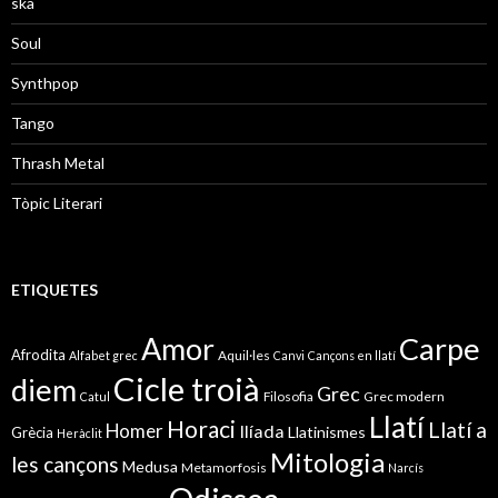
ska
Soul
Synthpop
Tango
Thrash Metal
Tòpic Literari
ETIQUETES
Amor
Carpe
Afrodita
Aquil·les
Alfabet grec
Canvi
Cançons en llatí
Cicle troià
diem
Grec
Filosofia
Grec modern
Catul
Llatí
Horaci
Llatí a
Homer
Ilíada
Llatinismes
Grècia
Heràclit
Mitologia
les cançons
Medusa
Metamorfosis
Narcís