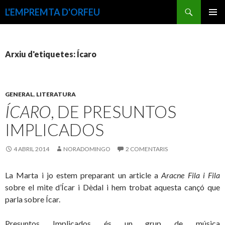
Cerca
L'EMPREMTA D'ORFEU
VÉS
MENÚ
AL
PRINCI
CONTINGUT
Arxiu d'etiquetes: Ícaro
GENERAL
,
LITERATURA
ÍCARO
, DE PRESUNTOS
IMPLICADOS
4 ABRIL 2014
NORADOMINGO
2 COMENTARIS
La Marta i jo estem preparant un article a
Aracne Fila i Fila
sobre el mite d’Ícar i Dèdal i hem trobat aquesta cançó que
parla sobre Ícar.
Presuntos Implicados és un grup de música