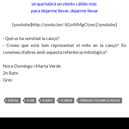
sé que habrá un viento cálido más
para dejarme llevar, dejarme llevar
[youtube]http://youtu.be/-SGoNMgOzwc[/youtube]
· Què us ha semblat la cançó?
· Creieu que està ben representat el mite en la cançó? En
coneixeu d’altres amb aquesta referència mitològica?
Nora Domingo i Marta Verde
2n Batx
Grec
DÈDAL
ÍCAR
ÍCARO
ICARUS
PRESUNTOS IMPLICADOS