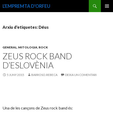
Cerca
L'EMPREMTA D'ORFEU
VÉS
MENÚ
AL
PRINCI
CONTINGUT
Arxiu d'etiquetes: Déus
GENERAL
,
MITOLOGIA
,
ROCK
ZEUS ROCK BAND
D’ESLOVÈNIA
5 JUNY 2015
BARROSO.REBECA
DEIXA UN COMENTARI
Una de les cançons de Zeus rock band és: