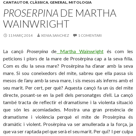
CANTAUTOR
,
CLÀSSICA
,
GENERAL
,
MITOLOGIA
PROSERPINA
DE MARTHA
WAINWRIGHT
11 MARÇ 2014
XENIA.SANCHEZ
1 COMENTARI
La cançó
Proserpina
de
Martha Wainwright
és com les
peticions i plors de la mare de Prosèrpina cap a la seva filla.
Com es diu la seva mare? Prosèrpina ha d’anar amb la seva
mare. Si sou coneixedors del mite, sabreu que ella passa sis
mesos de l’any amb la seva mare, i sis mesos als inferns amb el
seu marit. Per cert, per què? Aquesta cançó fa un ús del mite
directe, posant-se en la pell dels personatges d’ell. La cançó
també tracta de reflectir el dramatisme i la violenta situació
que són les acomiadades. Mostra una gran presència de
dramatisme i violència perquè el mite de Prosèrpina és
dramàtic i violent. Prosèrpina va ser amullerada a la força, ja
que va ser raptada pel que serà el seu marit. Per qui? I per culpa