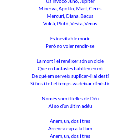
Us invoco Juno, Júpiter
Minerva, Apol·lo, Mart, Ceres
Mercuri, Diana, Bacus
Vulcà, Plutó, Vesta, Venus
Es inevitable morir
Però no voler rendir-se
La mort i el renéixer són un cicle
Que en fantasies habiten en mi
De què em serveix suplicar-li al destí
Si fins i tot el temps va deixar d’existir
Només som titelles de Déu
Al so d’un últim adéu
Anem, un, dos i tres
Arrenca cap a la llum
Anem, un, dos i tres