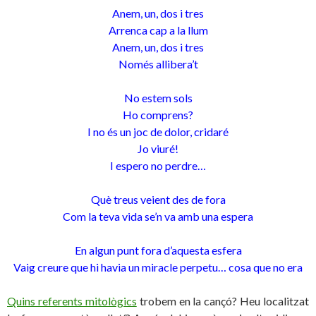
Anem, un, dos i tres
Arrenca cap a la llum
Anem, un, dos i tres
Només allibera’t
No estem sols
Ho comprens?
I no és un joc de dolor, cridaré
Jo viuré!
I espero no perdre…
Què treus veient des de fora
Com la teva vida se’n va amb una espera
En algun punt fora d’aquesta esfera
Vaig creure que hi havia un miracle perpetu… cosa que no era
Quins referents mitològics
trobem en la cançó? Heu localitzat