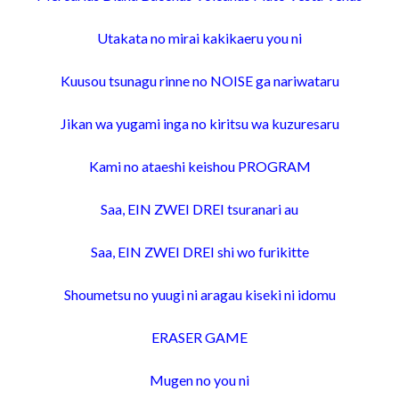
Utakata no mirai kakikaeru you ni
Kuusou tsunagu rinne no NOISE ga nariwataru
Jikan wa yugami inga no kiritsu wa kuzuresaru
Kami no ataeshi keishou PROGRAM
Saa, EIN ZWEI DREI tsuranari au
Saa, EIN ZWEI DREI shi wo furikitte
Shoumetsu no yuugi ni aragau kiseki ni idomu
ERASER GAME
Mugen no you ni