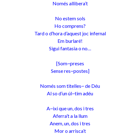
Només allibera’t
No estem sols
Ho comprens?
Tard o d’hora d’aquest joc infernal
Em burlaré!
Sigui fantasia o no…
[Som~preses
Sense res~postes]
Només som titelles~ de Déu
Al so d’un úl~tim adéu
A~ixí que un, dos i tres
Aferra’t a la llum
Anem, un, dos i tres
Mor o arrisca’t