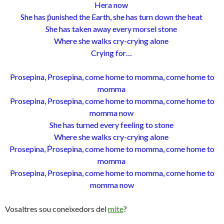
Hera now
She has ṗunished the Earth, she has turn down the heat
She has taken away every morsel stone
Where she walks cry-crying alone
Crying for…
Prosepina, Prosepina, come home to momma, come home to
momma
Prosepina, Prosepina, come home to momma, come home to
momma now
She has turned every feeling to stone
Where she walks cry-crying alone
Prosepina, Ṗrosepina, come home to momma, come home to
momma
Prosepina, Prosepina, come home to momma, come home to
momma now
Vosaltres sou coneixedors del
mite
?