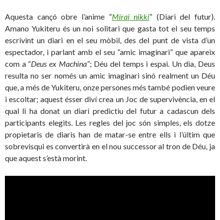
Aquesta cançó obre l’anime “
Mirai nikki
” (Diari del futur).
Amano Yukiteru és un noi solitari que gasta tot el seu temps
escrivint un diari en el seu mòbil, des del punt de vista d’un
espectador, i parlant amb el seu “amic imaginari” que apareix
com a “
Deus ex Machina
”; Déu del temps i espai. Un dia, Deus
resulta no ser només un amic imaginari sinó realment un Déu
que, a més de Yukiteru, onze persones més també podien veure
i escoltar; aquest ésser diví crea un Joc de supervivència, en el
qual li ha donat un diari predictiu del futur a cadascun dels
participants elegits. Les regles del joc són simples, els dotze
propietaris de diaris han de matar-se entre ells i l’últim que
sobrevisqui es convertirà en el nou successor al tron ​​de Déu, ja
que aquest s’està morint.