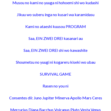
Musou no kami no yuuga ni hohoemi shi wo kudashi
Jikuu wo suberu inga no kusari wa karamidasu
Kami no ataeshi kuusou PROGRAM
Saa, EIN ZWEI DREI kasanari au
Saa, EIN ZWEI DREI shi wo kawashite
Shoumetsu no yuugi ni kogareru kiseki wo ubau
SURVIVAL GAME
Rasen no you ni
Consentes dii: Juno Jupiter Minerva Apollo Mars Ceres
Mercurius Diana Bacchus Volcanus Pluto Vesta Venus