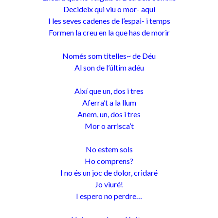
Decideix qui viu o mor- aquí
I les seves cadenes de l’espai- i temps
Formen la creu en la que has de morir
Només som titelles~ de Déu
Al son de l’últim adéu
Així que un, dos i tres
Aferra’t a la llum
Anem, un, dos i tres
Mor o arrisca’t
No estem sols
Ho comprens?
I no és un joc de dolor, cridaré
Jo viuré!
I espero no perdre…