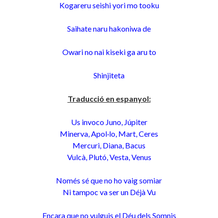
Kogareru seishi yori mo tooku
Saihate naru hakoniwa de
Owari no nai kiseki ga aru to
Shinjiteta
Traducció en espanyol:
Us invoco Juno, Júpiter
Minerva, Apol·lo, Mart, Ceres
Mercuri, Diana, Bacus
Vulcà, Plutó, Vesta, Venus
Només sé que no ho vaig somiar
Ni tampoc va ser un Déjà Vu
Encara que no vulguis el Déu dels Somnis