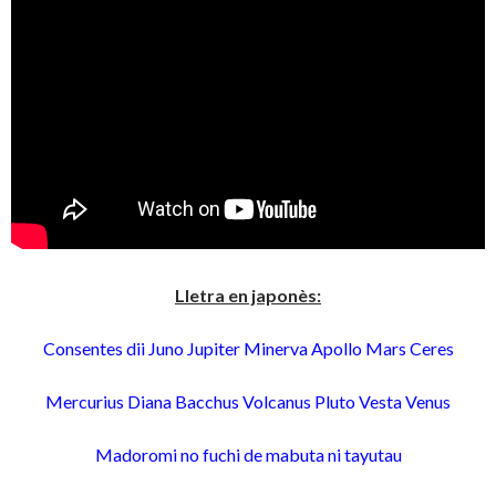
Lletra en japonès:
Consentes dii Juno Jupiter Minerva Apollo Mars Ceres
Mercurius Diana Bacchus Volcanus Pluto Vesta Venus
Madoromi no fuchi de mabuta ni tayutau