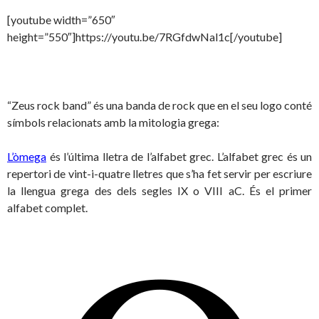
[youtube width=”650″
height=”550″]https://youtu.be/7RGfdwNal1c[/youtube]
“Zeus rock band” és una banda de rock que en el seu logo conté
símbols relacionats amb la mitologia grega:
L’òmega
és l’última lletra de l’alfabet grec. L’alfabet grec és un
repertori de vint-i-quatre lletres que s’ha fet servir per escriure
la llengua grega des dels segles IX o VIII aC. És el primer
alfabet complet.