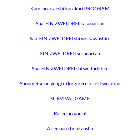
Kami no ataeshi karakuri PROGRAM
Saa, EIN ZWEI DREI kasanari au
Saa, EIN ZWEI DREI shi wo kawashite
EIN ZWEI DREI tsuranari au
Saa, EIN ZWEI DREI shi wo furikitte
Shoumetsu no yuugi ni kogareru kiseki wo ubau
SURVIVAL GAME
Rasen no you ni
Airen naru boukansha