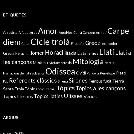
ETIQUETES
Amor
Carpe
Afrodita
Aquil·les
Alfabet grec
Canvi
Cançons en llatí
Cicle troià
diem
Grec
Filosofia
Grec modern
Catul
Llatí
Horaci
Llatí a
Homer
Ilíada
Llatinismes
Grècia
Heràclit
Mitologia
les cançons
Medusa
Metamorfosis
Narcís
Odissea
Ovidi
Plató
Penèlope
Narracions de mites clàssics
Pandora
Referents clàssics
Sirenes
Tierra
Tempus fugit
Pop
Sirena
Tòpics
Tòpics a les cançons
Santa
Troia
Tòpic
Tòpic literari
Ulisses
Tòpics llatins
Venus
Tòpics literaris
ARXIUS
gener 2025