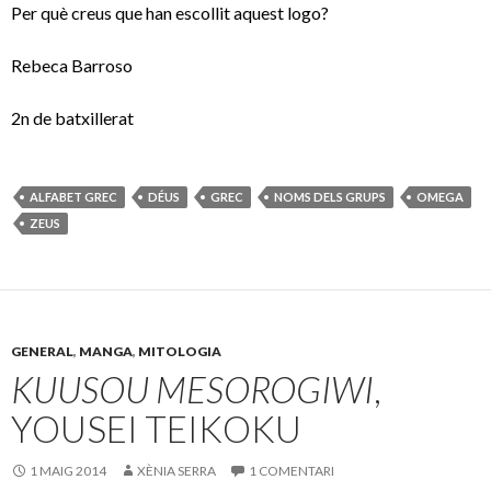
Per què creus que han escollit aquest logo?
Rebeca Barroso
2n de batxillerat
ALFABET GREC
DÉUS
GREC
NOMS DELS GRUPS
OMEGA
ZEUS
GENERAL
,
MANGA
,
MITOLOGIA
KUUSOU MESOROGIWI
,
YOUSEI TEIKOKU
1 MAIG 2014
XÈNIA SERRA
1 COMENTARI