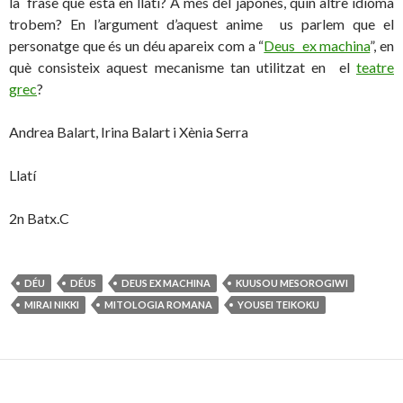
la frase que està en llatí? A més del japonès, quin altre idioma
trobem? En l’argument d’aquest anime us parlem que el
personatge que és un déu apareix com a “
Deus ex machina
”, en
què consisteix aquest mecanisme tan utilitzat en el
teatre
grec
?
Andrea Balart, Irina Balart i Xènia Serra
Llatí
2n Batx.C
DÉU
DÉUS
DEUS EX MACHINA
KUUSOU MESOROGIWI
MIRAI NIKKI
MITOLOGIA ROMANA
YOUSEI TEIKOKU