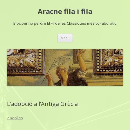
Aracne fila i fila
Bloc per no perdre El Fil de les Clàssiques més col·laboratiu
Skip
Menu
to
content
L’adopció a l’Antiga Grècia
2 Replies