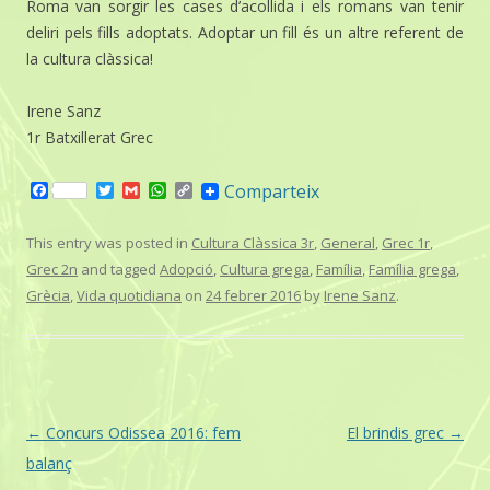
Roma van sorgir les cases d’acollida i els romans van tenir
deliri pels fills adoptats. Adoptar un fill és un altre referent de
la cultura clàssica!
Irene Sanz
1r Batxillerat Grec
F
T
G
W
C
Comparteix
a
w
m
h
o
c
i
a
a
p
e
t
i
t
y
This entry was posted in
Cultura Clàssica 3r
,
General
,
Grec 1r
,
b
t
l
s
L
Grec 2n
and tagged
Adopció
,
Cultura grega
,
Família
,
Família grega
,
o
e
A
i
o
r
p
n
Grècia
,
Vida quotidiana
on
24 febrer 2016
by
Irene Sanz
.
k
p
k
Post
←
Concurs Odissea 2016: fem
El brindis grec
→
navigation
balanç