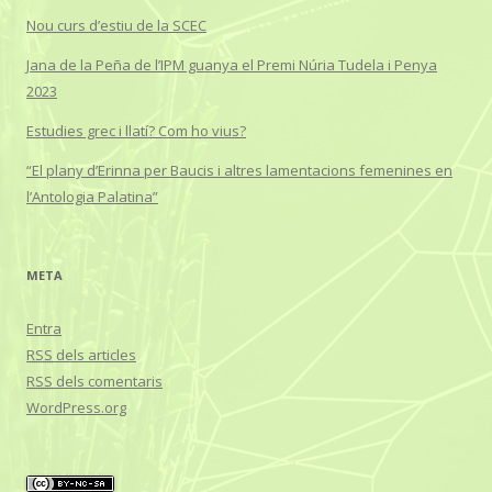
Nou curs d’estiu de la SCEC
Jana de la Peña de l’IPM guanya el Premi Núria Tudela i Penya
2023
Estudies grec i llatí? Com ho vius?
“El plany d’Erinna per Baucis i altres lamentacions femenines en
l’Antologia Palatina”
META
Entra
RSS
dels articles
RSS
dels comentaris
WordPress.org