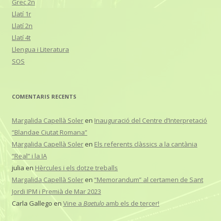
Grec 2n
Llatí 1r
Llatí 2n
Llatí 4t
Llengua i Literatura
SOS
COMENTARIS RECENTS
Margalida Capellà Soler
en
Inauguració del Centre d’Interpretació
“Blandae Ciutat Romana”
Margalida Capellà Soler
en
Els referents clàssics a la cantània
“Real” i la IA
julia
en
Hèrcules i els dotze treballs
Margalida Capellà Soler
en
“Memorandum” al certamen de Sant
Jordi IPM i Premià de Mar 2023
Carla Gallego
en
Vine a
Baetulo
amb els de tercer!