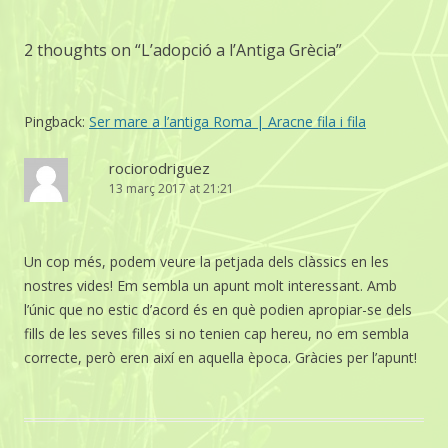
2 thoughts on “
L’adopció a l’Antiga Grècia
”
Pingback:
Ser mare a l’antiga Roma | Aracne fila i fila
rociorodriguez
13 març 2017 at 21:21
Un cop més, podem veure la petjada dels clàssics en les
nostres vides! Em sembla un apunt molt interessant. Amb
l’únic que no estic d’acord és en què podien apropiar-se dels
fills de les seves filles si no tenien cap hereu, no em sembla
correcte, però eren així en aquella època. Gràcies per l’apunt!