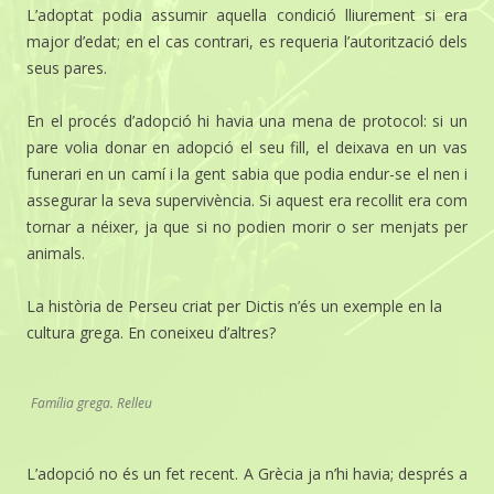
L’adoptat podia assumir aquella condició lliurement si era
major d’edat; en el cas contrari, es requeria l’autorització dels
seus pares.
En el procés d’adopció hi havia una mena de protocol: si un
pare volia donar en adopció el seu fill, el deixava en un vas
funerari en un camí i la gent sabia que podia endur-se el nen i
assegurar la seva supervivència. Si aquest era recollit era com
tornar a néixer, ja que si no podien morir o ser menjats per
animals.
La història de Perseu criat per Dictis n’és un exemple en la
cultura grega. En coneixeu d’altres?
Família grega. Relleu
L’adopció no és un fet recent. A Grècia ja n’hi havia; després a