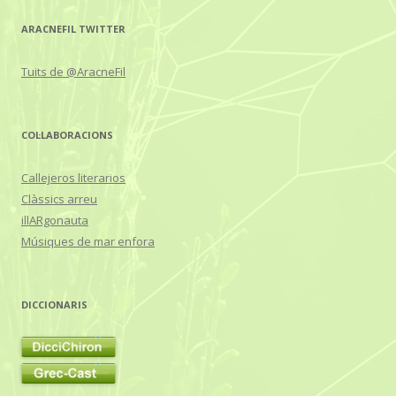
ARACNEFIL TWITTER
Tuits de @AracneFil
COL·LABORACIONS
Callejeros literarios
Clàssics arreu
illARgonauta
Músiques de mar enfora
DICCIONARIS