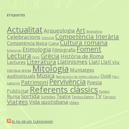
ETIQUETES
Actualitat
Art
Arqueologia
Blogosfera
Competència literària
Celebracions
Ciències
Cultura romana
Competència lèxica
Cuina
Foment
Etimologia
Filmografia
Empúries
Lectura
Grècia
Història de Roma
Grec
Literatura
Llatinismes
Llatí
Llatí viu
Lectures
Mitologia
Muntatges
Llengua grega
Música
audiovisuals
Ovidi
Narracions de mites clàssics
Parc
Pervivència
Patrimoni
Poesia
Laberint
Referents clàssics
Publicitat
Religió
Sortida
TV
Roma
Teatre
Sortides
Textos llatins
Tàrraco
Viatges
Vida quotidiana
Vídeo
EL FIL DE LES CLÀSSIQUES