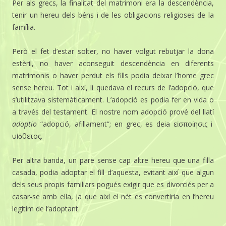
Per als grecs, la finalitat del matrimoni era la descendència,
tenir un hereu dels béns i de les obligacions religioses de la
família.
Però el fet d’estar solter, no haver volgut rebutjar la dona
estèril, no haver aconseguit descendència en diferents
matrimonis o haver perdut els fills podia deixar l’home grec
sense hereu. Tot i així, li quedava el recurs de l’adopció, que
s’utilitzava sistemàticament. L’adopció es podia fer en vida o
a través del testament. El nostre nom adopció prové del llatí
adoptio
“adopció, afillament”; en grec, es deia εἰσποίησις i
υἱόθετος.
Per altra banda, un pare sense cap altre hereu que una filla
casada, podia adoptar el fill d’aquesta, evitant així que algun
dels seus propis familiars pogués exigir que es divorciés per a
casar-se amb ella, ja que així el nét es convertiria en l’hereu
legítim de l’adoptant.