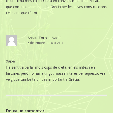
té un clima més càlid i Creta en canvi és molt blau. Encara
que com no, saben que és Grècia per les seves construccions
i el blanc que té tot.
Arnau Torres Nadal
6 desembre 2016 at 21:41
Xaipe!
He sentit a parlar mols cops de creta, en els mites i en
històries però no havia tingut massa interès per aquesta. Ara
veig que també te un pes important a Grècia.
Deixa un comentari