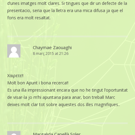
d’unes imatges molt clares. Si tingues que dir un defecte de la
presentacio, seria que la lletra era una mica difusa ja que el
fons era molt resaltat.
Chaymae Zaouaghi
8 març 2015 at 21:26
Χαιρετε!!
Molt bon Apunt i bona recerca!!
Es una illa impressionant encara que no he tingut l’oportunitat
de visar-la jo m’hi apuntaria para anar, bon treball Marc
deixes molt clar tot sobre aquestes dos illes magnifiques..
Margalida Capellà Soler