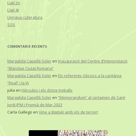
Llatí 2n
Llatí 4t
Llengua i Literatura
SOS
COMENTARIS RECENTS
Margalida Capellà Soler
en
Inauguració del Centre d’Interpretació
“Blandae Ciutat Romana”
Margalida Capellà Soler
en
Els referents clàssics a la cantània
“Real” i la IA
julia
en
Hèrcules i els dotze treballs
Margalida Capellà Soler
en
“Memorandum” al certamen de Sant
Jordi IPM i Premià de Mar 2023
Carla Gallego
en
Vine a
Baetulo
amb els de tercer!