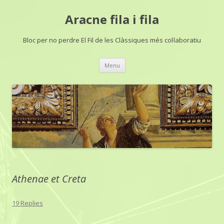
Aracne fila i fila
Bloc per no perdre El Fil de les Clàssiques més col·laboratiu
Skip
Menu
to
content
Athenae et Creta
19 Replies