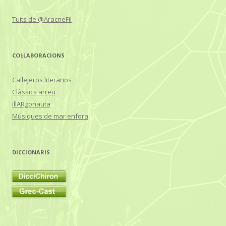
Tuits de @AracneFil
COL·LABORACIONS
Callejeros literarios
Clàssics arreu
illARgonauta
Músiques de mar enfora
DICCIONARIS