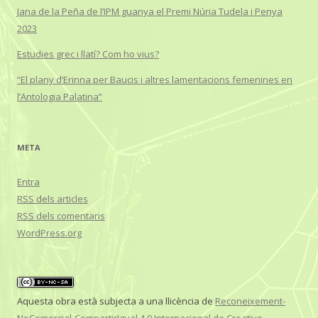
Jana de la Peña de l’IPM guanya el Premi Núria Tudela i Penya
2023
Estudies grec i llatí? Com ho vius?
“El plany d’Erinna per Baucis i altres lamentacions femenines en
l’Antologia Palatina”
META
Entra
RSS
dels articles
RSS
dels comentaris
WordPress.org
Aquesta obra està subjecta a una llicència de
Reconeixement-
NoComercial-CompartirIgual 4.0 Internacional de Creative