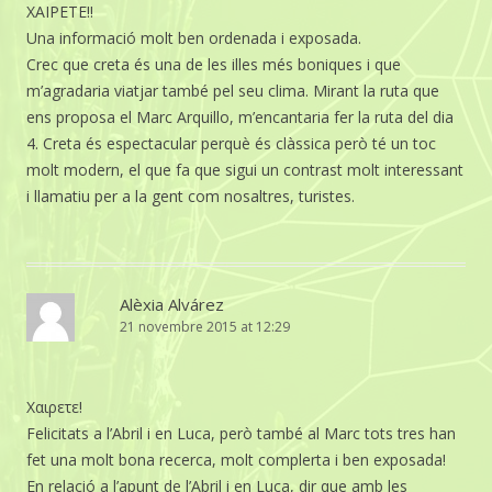
XAIPETE!!
Una informació molt ben ordenada i exposada.
Crec que creta és una de les illes més boniques i que
m’agradaria viatjar també pel seu clima. Mirant la ruta que
ens proposa el Marc Arquillo, m’encantaria fer la ruta del dia
4. Creta és espectacular perquè és clàssica però té un toc
molt modern, el que fa que sigui un contrast molt interessant
i llamatiu per a la gent com nosaltres, turistes.
Alèxia Alvárez
21 novembre 2015 at 12:29
Χαιρετε!
Felicitats a l’Abril i en Luca, però també al Marc tots tres han
fet una molt bona recerca, molt complerta i ben exposada!
En relació a l’apunt de l’Abril i en Luca, dir que amb les