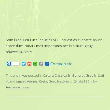
Som l’Abril i en Luca, de 4t d’ESO, i aquest és el nostre apunt
sobre dues ciutats molt importants per la cultura grega
Athenae et Creta
F
T
G
W
C
Comparteix
a
w
m
h
o
c
i
a
a
p
e
t
i
t
y
This entry was posted in
Cultura Clàssica 3r
,
General
,
Grec 1r
,
Llatí
b
t
l
s
L
4t
and tagged
Atenes
,
Creta
,
Grec
,
Història
on
24 abril 2014
by
o
e
A
i
o
r
p
n
fernandez.luca
.
k
p
k