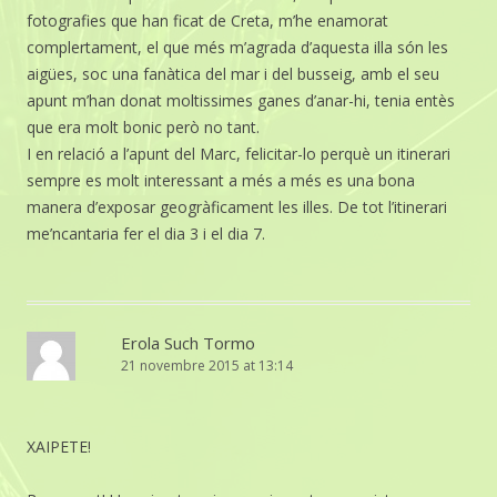
fotografies que han ficat de Creta, m’he enamorat
complertament, el que més m’agrada d’aquesta illa són les
aigües, soc una fanàtica del mar i del busseig, amb el seu
apunt m’han donat moltissimes ganes d’anar-hi, tenia entès
que era molt bonic però no tant.
I en relació a l’apunt del Marc, felicitar-lo perquè un itinerari
sempre es molt interessant a més a més es una bona
manera d’exposar geogràficament les illes. De tot l’itinerari
me’ncantaria fer el dia 3 i el dia 7.
Erola Such Tormo
21 novembre 2015 at 13:14
XAIPETE!