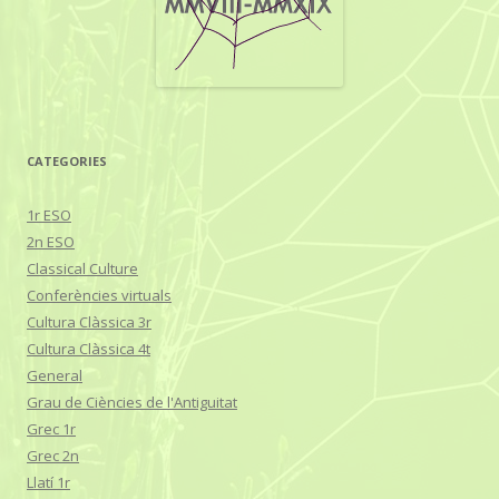
CATEGORIES
1r ESO
2n ESO
Classical Culture
Conferències virtuals
Cultura Clàssica 3r
Cultura Clàssica 4t
General
Grau de Ciències de l'Antiguitat
Grec 1r
Grec 2n
Llatí 1r