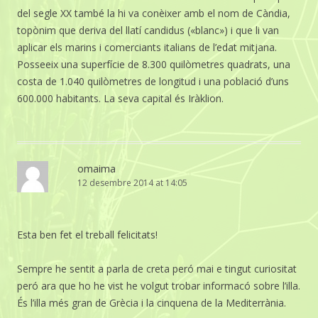
del segle XX també la hi va conèixer amb el nom de Càndia,
topònim que deriva del llatí candidus («blanc») i que li van
aplicar els marins i comerciants italians de l’edat mitjana.
Posseeix una superfície de 8.300 quilòmetres quadrats, una
costa de 1.040 quilòmetres de longitud i una població d’uns
600.000 habitants. La seva capital és Iràklion.
omaima
12 desembre 2014 at 14:05
Esta ben fet el treball felicitats!
Sempre he sentit a parla de creta peró mai e tingut curiositat
peró ara que ho he vist he volgut trobar informacó sobre l’illa.
És l’illa més gran de Grècia i la cinquena de la Mediterrània.