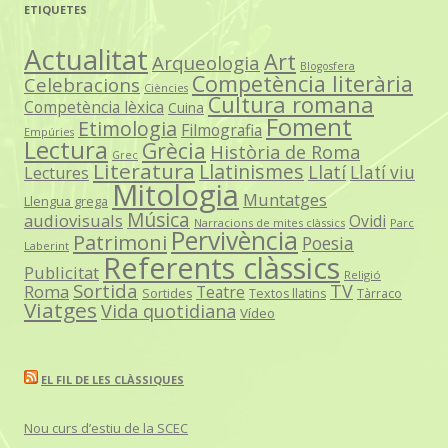
ETIQUETES
Actualitat
Art
Arqueologia
Blogosfera
Competència literària
Celebracions
Ciències
Cultura romana
Competència lèxica
Cuina
Foment
Etimologia
Filmografia
Empúries
Lectura
Grècia
Història de Roma
Grec
Literatura
Llatinismes
Llatí
Llatí viu
Lectures
Mitologia
Muntatges
Llengua grega
Música
audiovisuals
Ovidi
Narracions de mites clàssics
Parc
Pervivència
Patrimoni
Poesia
Laberint
Referents clàssics
Publicitat
Religió
Sortida
TV
Roma
Teatre
Sortides
Textos llatins
Tàrraco
Viatges
Vida quotidiana
Vídeo
EL FIL DE LES CLÀSSIQUES
Nou curs d’estiu de la SCEC