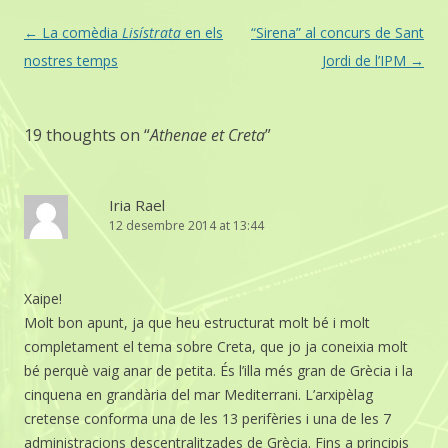
Post
←
La comèdia
Lisístrata
en els
“Sirena” al concurs de Sant
navigation
nostres temps
Jordi de l’IPM
→
19 thoughts on “
Athenae et Creta
”
Iria Rael
12 desembre 2014 at 13:44
Xaipe!
Molt bon apunt, ja que heu estructurat molt bé i molt
completament el tema sobre Creta, que jo ja coneixia molt
bé perquè vaig anar de petita. És l’illa més gran de Grècia i la
cinquena en grandària del mar Mediterrani. L’arxipèlag
cretense conforma una de les 13 perifèries i una de les 7
administracions descentralitzades de Grècia. Fins a principis