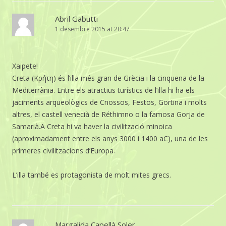
Abril Gabutti
1 desembre 2015 at 20:47
Xaipete!
Creta (Κρήτη) és l’illa més gran de Grècia i la cinquena de la
Mediterrània. Entre els atractius turístics de l’illa hi ha els
jaciments arqueològics de Cnossos, Festos, Gortina i molts
altres, el castell venecià de Réthimno o la famosa Gorja de
Samarià.A Creta hi va haver la civilització minoica
(aproximadament entre els anys 3000 i 1400 aC), una de les
primeres civilitzacions d’Europa.
L’illa també es protagonista de molt mites grecs.
Margalida Capellà Soler