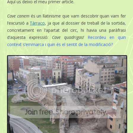
Aquí us deixo el meu primer article
.
Cave canem
és un llatinisme que vam descobrir quan vam fer
l’excursió a
Tàrraco
, ja que al dossier de treball de la sortida,
concretament en l’apartat del circ, hi havia una paràfrasi
d’aquesta expressió:
Cave quadrigas!
Recordeu en quin
context s’emmarca i quin és el sentit de la modificació?