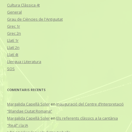
Cultura Clàssica 4t
General
Grau de Ciències de l'Antiguitat
Grec 1r
Grec 2n
Llatí 1r
Llatí 2n
Llatí 4t
Llengua i Literatura
SOS
COMENTARIS RECENTS
Margalida Capellà Soler
en
Inauguració del Centre d’Interpretació
“Blandae Ciutat Romana”
Margalida Capellà Soler
en
Els referents clàssics a la cantània
“Real” i la IA