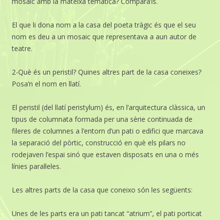
mosaic amb la mateixa temàtica? Compara’ls.
El que li dona nom a la casa del poeta tràgic és que el seu
nom es deu a un mosaic que representava a aun autor de
teatre.
2-Què és un peristil? Quines altres part de la casa coneixes?
Posa’n el nom en llatí.
El peristil (del llatí peristylum) és, en l’arquitectura clàssica, un
tipus de columnata formada per una sèrie continuada de
fileres de columnes a l’entorn d’un pati o edifici que marcava
la separació del pòrtic, construcció en què els pilars no
rodejaven l’espai sinó que estaven disposats en una o més
línies paral·leles.
Les altres parts de la casa que coneixo són les següents:
Unes de les parts era un pati tancat “atrium”, el pati porticat