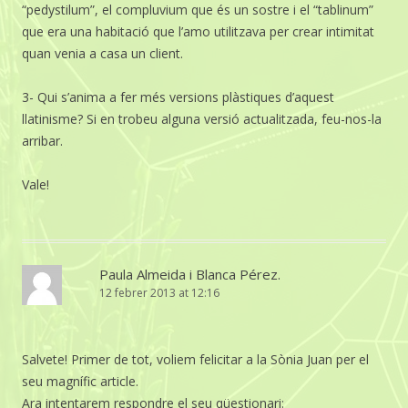
“pedystilum”, el compluvium que és un sostre i el “tablinum”
que era una habitació que l’amo utilitzava per crear intimitat
quan venia a casa un client.
3- Qui s’anima a fer més versions plàstiques d’aquest
llatinisme? Si en trobeu alguna versió actualitzada, feu-nos-la
arribar.
Vale!
Paula Almeida i Blanca Pérez.
12 febrer 2013 at 12:16
Salvete! Primer de tot, voliem felicitar a la Sònia Juan per el
seu magnífic article.
Ara intentarem respondre el seu qüestionari: