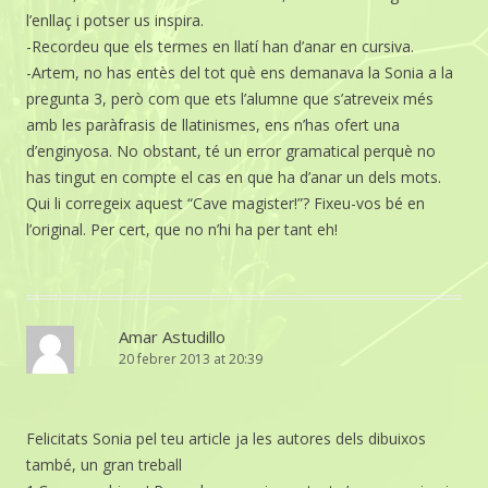
l’enllaç i potser us inspira.
-Recordeu que els termes en llatí han d’anar en cursiva.
-Artem, no has entès del tot què ens demanava la Sonia a la
pregunta 3, però com que ets l’alumne que s’atreveix més
amb les paràfrasis de llatinismes, ens n’has ofert una
d’enginyosa. No obstant, té un error gramatical perquè no
has tingut en compte el cas en que ha d’anar un dels mots.
Qui li corregeix aquest “Cave magister!”? Fixeu-vos bé en
l’original. Per cert, que no n’hi ha per tant eh!
Amar Astudillo
20 febrer 2013 at 20:39
Felicitats Sonia pel teu article ja les autores dels dibuixos
també, un gran treball