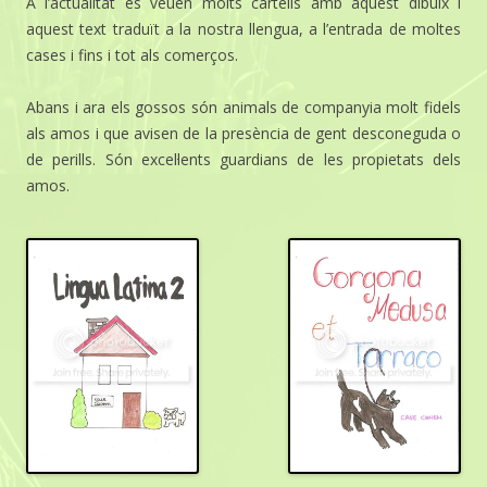
A l’actualitat es veuen molts cartells amb aquest dibuix i
aquest text traduït a la nostra llengua, a l’entrada de moltes
cases i fins i tot als comerços.
Abans i ara els gossos són animals de companyia molt fidels
als amos i que avisen de la presència de gent desconeguda o
de perills. Són excel·lents guardians de les propietats dels
amos.