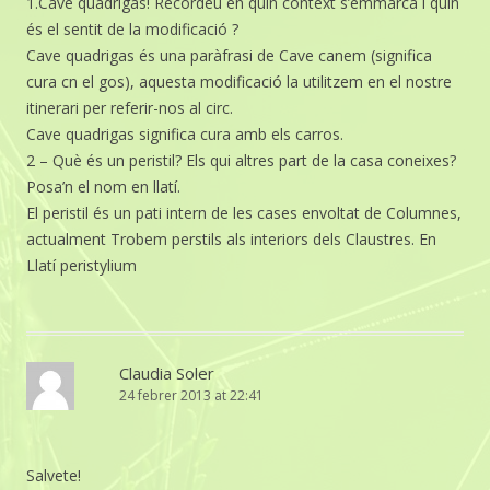
1.Cave quadrigas! Recordeu en quin context s’emmarca i quin
és el sentit de la modificació ?
Cave quadrigas és una paràfrasi de Cave canem (significa
cura cn el gos), aquesta modificació la utilitzem en el nostre
itinerari per referir-nos al circ.
Cave quadrigas significa cura amb els carros.
2 – Què és un peristil? Els qui altres part de la casa coneixes?
Posa’n el nom en llatí.
El peristil és un pati intern de les cases envoltat de Columnes,
actualment Trobem perstils als interiors dels Claustres. En
Llatí peristylium
Claudia Soler
24 febrer 2013 at 22:41
Salvete!