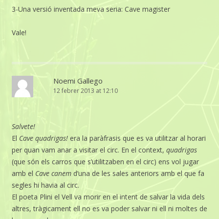
3-Una versió inventada meva seria: Cave magister
Vale!
Noemi Gallego
12 febrer 2013 at 12:10
Salvete!
El
Cave quadrigas!
era la paràfrasis que es va utilitzar al horari
per quan vam anar a visitar el circ. En el context,
quadrigas
(que són els carros que s’utilitzaben en el circ) ens vol jugar
amb el
Cave canem
d’una de les sales anteriors amb el que fa
segles hi havia al circ.
El poeta Plini el Vell va morir en el intent de salvar la vida dels
altres, tràgicament ell no es va poder salvar ni ell ni moltes de