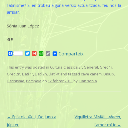
llatinisme? Si en trobeu alguna versió actualitzada, feu-nos-la
arribar.
Sònia Juan López
4tB
F
T
G
W
C
Comparteix
a
w
m
h
o
c
i
a
a
p
e
t
i
t
y
This entry was posted in
Cultura Clàssica 3r
,
General
,
Grec 1r
,
b
t
l
s
L
Grec 2n
,
Llatí 1r
,
Llatí 2n
,
Llatí 4t
and tagged
cave canem
,
Dibuix
,
o
e
A
i
o
r
p
n
Llatinisme
,
Pompeia
on
12 febrer 2013
by
juan.sonia
.
k
p
k
Post
←
Epístola XXIII, De Juno a
Viquilletra MMXIII:
Aloma
,
navigation
Júpiter
l’amor mític
→