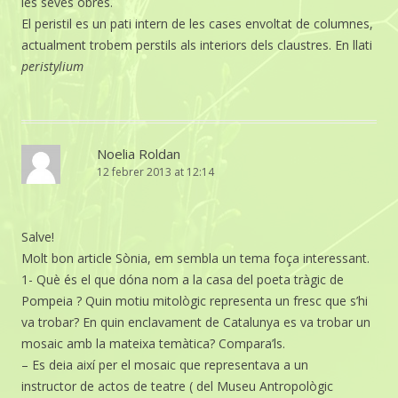
les seves obres.
El peristil es un pati intern de les cases envoltat de columnes,
actualment trobem perstils als interiors dels claustres. En llati
peristylium
Noelia Roldan
12 febrer 2013 at 12:14
Salve!
Molt bon article Sònia, em sembla un tema foça interessant.
1- Què és el que dóna nom a la casa del poeta tràgic de
Pompeia ? Quin motiu mitològic representa un fresc que s’hi
va trobar? En quin enclavament de Catalunya es va trobar un
mosaic amb la mateixa temàtica? Compara’ls.
– Es deia així per el mosaic que representava a un
instructor de actos de teatre ( del Museu Antropològic