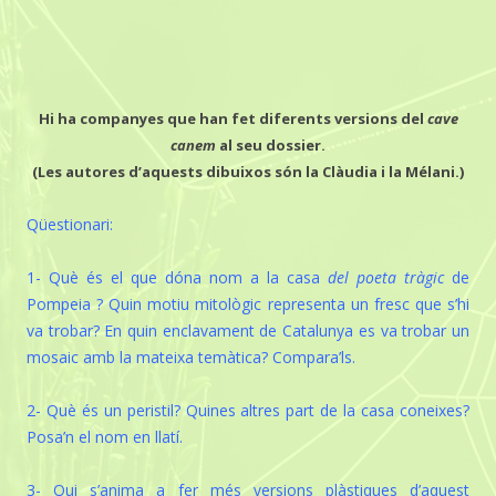
Hi ha companyes que han fet diferents versions del
cave
canem
al seu dossier.
(Les autores d’aquests dibuixos són la Clàudia i la Mélani.)
Qüestionari:
1- Què és el que dóna nom a la casa
del poeta tràgic
de
Pompeia ? Quin motiu mitològic representa un fresc que s’hi
va trobar? En quin enclavament de Catalunya es va trobar un
mosaic amb la mateixa temàtica? Compara’ls.
2- Què és un peristil? Quines altres part de la casa coneixes?
Posa’n el nom en llatí.
3- Qui s’anima a fer més versions plàstiques d’aquest