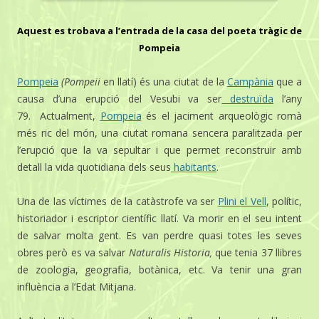
Aquest es trobava a l’entrada de la casa del poeta tràgic de
Pompeia
Pompeia
(Pompeii
en llatí) és una ciutat de la
Campània
que a
causa d’una erupció del Vesubi va ser
destruïda
l’any
79. Actualment,
Pompeia
és el jaciment arqueològic romà
més ric del món, una ciutat romana sencera paralitzada per
l’erupció que la va sepultar i que permet reconstruir amb
detall la vida quotidiana dels seus
habitants
.
Una de las víctimes de la catàstrofe va ser
Plini el Vell
, polític,
historiador i escriptor científic llatí. Va morir en el seu intent
de salvar molta gent. Es van perdre quasi totes les seves
obres però es va salvar
Naturalis Historia,
que tenia 37 llibres
de zoologia, geografia, botànica, etc. Va tenir una gran
influència a l’Edat Mitjana.