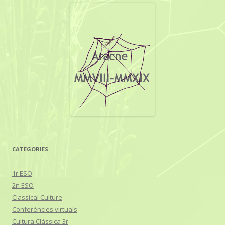
c
a
:
CATEGORIES
1r ESO
2n ESO
Classical Culture
Conferències virtuals
Cultura Clàssica 3r