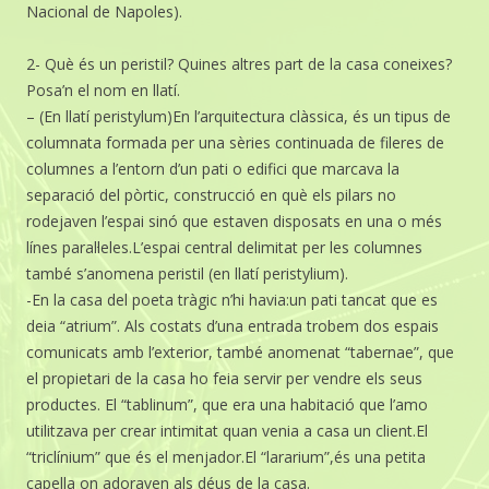
Nacional de Napoles).
2- Què és un peristil? Quines altres part de la casa coneixes?
Posa’n el nom en llatí.
– (En llatí peristylum)En l’arquitectura clàssica, és un tipus de
columnata formada per una sèries continuada de fileres de
columnes a l’entorn d’un pati o edifici que marcava la
separació del pòrtic, construcció en què els pilars no
rodejaven l’espai sinó que estaven disposats en una o més
línes paral·leles.L’espai central delimitat per les columnes
també s’anomena peristil (en llatí peristylium).
-En la casa del poeta tràgic n’hi havia:un pati tancat que es
deia “atrium”. Als costats d’una entrada trobem dos espais
comunicats amb l’exterior, també anomenat “tabernae”, que
el propietari de la casa ho feia servir per vendre els seus
productes. El “tablinum”, que era una habitació que l’amo
utilitzava per crear intimitat quan venia a casa un client.El
“triclínium” que és el menjador.El “lararium”,és una petita
capella on adoraven als déus de la casa.