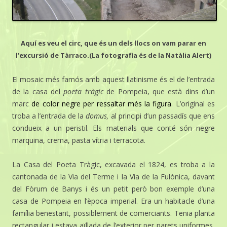
Aquí es veu el circ, que és un dels llocs on vam parar en
l’excursió de Tàrraco.(La fotografia és de la Natàlia Alert)
El mosaic més famós amb aquest llatinisme és el de l’entrada
de la casa del
poeta tràgic
de Pompeia, que està dins d’un
marc
de color negre per ressaltar més la figura
. L’original es
troba a l’entrada de la
domus,
al principi d’un passadís que ens
condueix a un peristil. Els materials que conté són negre
marquina, crema, pasta vítria i terracota.
La Casa del Poeta Tràgic, excavada el 1824, es troba a la
cantonada de la Via del Terme i la Via de la Fulònica, davant
del Fòrum de Banys i és un petit però bon exemple d’una
casa de Pompeia en l’època imperial. Era un habitacle d’una
família benestant, possiblement de comerciants. Tenia planta
rectangular i estava aïllada de l’exterior per parets uniformes,