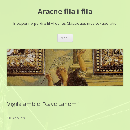
Aracne fila i fila
Bloc per no perdre El Fil de les Clàssiques més col·laboratiu
Skip
Menu
to
content
Vigila amb el “cave canem”
10 Replies