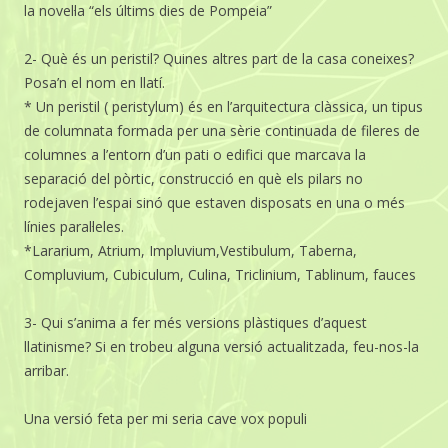
la novel·la “els últims dies de Pompeia”
2- Què és un peristil? Quines altres part de la casa coneixes?
Posa’n el nom en llatí.
* Un peristil ( peristylum) és en l’arquitectura clàssica, un tipus
de columnata formada per una sèrie continuada de fileres de
columnes a l’entorn d’un pati o edifici que marcava la
separació del pòrtic, construcció en què els pilars no
rodejaven l’espai sinó que estaven disposats en una o més
línies paral·leles.
*Lararium, Atrium, Impluvium,Vestibulum, Taberna,
Compluvium, Cubiculum, Culina, Triclinium, Tablinum, fauces
3- Qui s’anima a fer més versions plàstiques d’aquest
llatinisme? Si en trobeu alguna versió actualitzada, feu-nos-la
arribar.
Una versió feta per mi seria cave vox populi