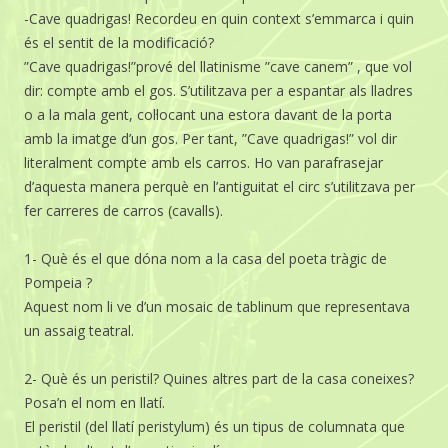
-Cave quadrigas! Recordeu en quin context s’emmarca i quin
és el sentit de la modificació?
”Cave quadrigas!”prové del llatinisme ”cave canem” , que vol
dir: compte amb el gos. S’utilitzava per a espantar als lladres
o a la mala gent, col·locant una estora davant de la porta
amb la imatge d’un gos. Per tant, ”Cave quadrigas!” vol dir
literalment compte amb els carros. Ho van parafrasejar
d’aquesta manera perquè en l’antiguitat el circ s’utilitzava per
fer carreres de carros (cavalls).
1- Què és el que dóna nom a la casa del poeta tràgic de
Pompeia ?
Aquest nom li ve d’un mosaic de tablinum que representava
un assaig teatral.
2- Què és un peristil? Quines altres part de la casa coneixes?
Posa’n el nom en llatí.
El peristil (del llatí peristylum) és un tipus de columnata que