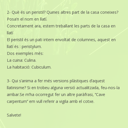
2- Què és un peristil? Quines altres part de la casa coneixes?
Posa’n el nom en llatí.
Concretament ara, estem treballant les parts de la casa en
llatí
El peristil és un pati intern envoltat de columnes, aquest en
llatí és : peristylum.
Dos exemples més:
La cuina: Culina.
La habitació: Cubiculum.
3- Qui s’anima a fer més versions plàstiques d’aquest
llatinisme? Si en trobeu alguna versió actualitzada, feu-nos-la
arribar.Se m’ha ocorregut fer un altre paràfrasi, ‘’Cave
carpentum’’ em vull referir a vigila amb el cotxe.
Salvete!