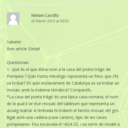
Melani Castillo
25 febrer 2013 at 00:52
Salvete!
Bon article Sònia!!
Qüestionari:
1- Què és el que dóna nom a la casa del poeta tràgic de
Pompeia ? Quin motiu mitològic representa un fresc que s’hi
va trobar? En quin enclavament de Catalunya es va trobar un
mosaic amb la mateixa temàtica? Compara’ls.
*La casa del poeta tràgic és una típica casa romana, el nom
de la qual li ve d’un mosaic del tablinum que representa un
assaig teatral. A l’entrada hi trobem el famós mosaic del gos
lligat amb una cadena (cave canem), típic de les cases
pompeianes. Fou excavada el 1824-25, i va servir de model a