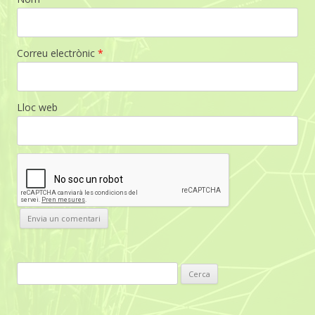
Correu electrònic
*
Lloc web
C
e
r