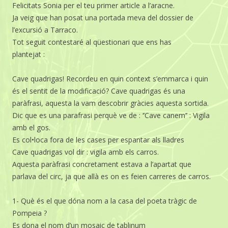
Felicitats Sonia per el teu primer article a l’aracne.
Ja veig que han posat una portada meva del dossier de
l’excursió a Tarraco.
Tot seguit contestaré al qüestionari que ens has
plantejat :
Cave quadrigas! Recordeu en quin context s’emmarca i quin
és el sentit de la modificació? Cave quadrigas és una
paràfrasi, aquesta la vam descobrir gràcies aquesta sortida.
Dic que es una parafrasi perquè ve de : ‘’Cave canem’’ : Vigila
amb el gos.
Es col•loca fora de les cases per espantar als lladres
Cave quadrigas vol dir : vigila amb els carros.
Aquesta paràfrasi concretament estava a l’apartat que
parlava del circ, ja que allà es on es feien carreres de carros.
1- Què és el que dóna nom a la casa del poeta tràgic de
Pompeia ?
Es dona el nom d’un mosaic de tablinum