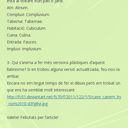
està al voltant d’un pati o jardí.
Atri: Atrium.
Compluvi: Compluvium.
Taberna: Tabernae.
Habitació: Cubiculum.
Cuina: Culina.
Entrada: Fauces.
Impluvi: Impluvium.
3- Qui s’anima a fer més versions plàstiques d’aquest
llatinisme? Si en trobeu alguna versió actualitzada, feu-nos-la
arribar.
Encara no em tingut temps de fer el dibuix però em trobat un
que ens ha semblat molt interessant:
http://fc01.deviantart.net/fs70/f/2011/122/1/5/cave_canem_by
_romi2010-d3fg8yi.jpg
Valete! Felicitats per l’article!