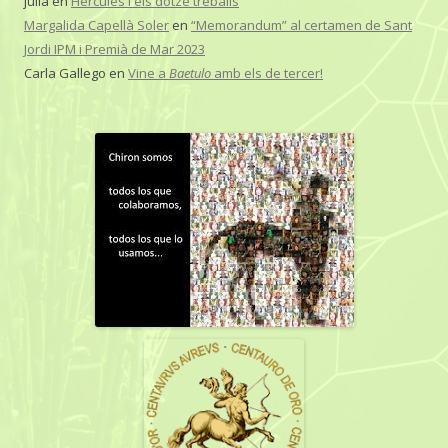
julia
en
Hèrcules i els dotze treballs
Margalida Capellà Soler
en
“Memorandum” al certamen de Sant
Jordi IPM i Premià de Mar 2023
Carla Gallego
en
Vine a
Baetulo
amb els de tercer!