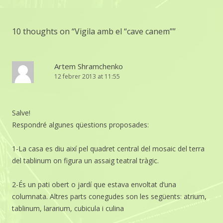
10 thoughts on “
Vigila amb el “cave canem”
”
Artem Shramchenko
12 febrer 2013 at 11:55
Salve!
Respondré algunes qüestions proposades:
1-La casa es diu així pel quadret central del mosaic del terra
del tablinum on figura un assaig teatral tràgic.
2-És un pati obert o jardí que estava envoltat d’una
columnata. Altres parts conegudes son les següents: atrium,
tablinum, lararium, cubicula i culina