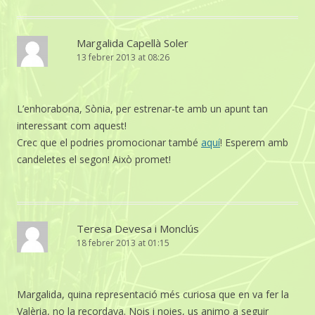
Margalida Capellà Soler
13 febrer 2013 at 08:26
L’enhorabona, Sònia, per estrenar-te amb un apunt tan
interessant com aquest!
Crec que el podries promocionar també
aquí
! Esperem amb
candeletes el segon! Això promet!
Teresa Devesa i Monclús
18 febrer 2013 at 01:15
Margalida, quina representació més curiosa que en va fer la
Valèria, no la recordava. Nois i noies, us animo a seguir