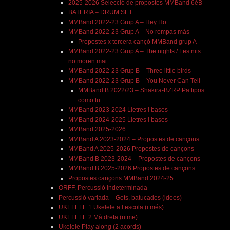
2025-2026 Selecció de propostes MMBand 6èB
BATERIA – DRUM SET
MMBand 2022-23 Grup A – Hey Ho
MMBand 2022-23 Grup A – No rompas más
Propostes x tercera cançó MMBand grup A
MMBand 2022-23 Grup A – The nights / Les nits
no moren mai
MMBand 2022-23 Grup B – Three little birds
MMBand 2022-23 Grup B – You Never Can Tell
MMBand B 2022/23 – Shakira-BZRP Pa tipos
como tu
MMBand 2023-2024 Lletres i bases
MMBand 2024-2025 Lletres i bases
MMBand 2025-2026
MMBand A 2023-2024 – Propostes de cançons
MMBand A 2025-2026 Propostes de cançons
MMBand B 2023-2024 – Propostes de cançons
MMBand B 2025-2026 Propostes de cançons
Propostes cançons MMBand 2024-25
ORFF. Percussió indeterminada
Percussió variada – Gots, batucades (idees)
UKELELE 1 Ukelele a l’escola (i més)
UKELELE 2 Mà dreta (ritme)
Ukelele Play along (2 acords)