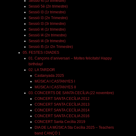
Sessió 4t (1r trimestre)
Sessió 5è (2n trimestre)
Sessió I3 (1r trimestre)
Sessió I3 (2n Trimestre)
Sessió I3 (3r trimestre)
Sessió I4 (1r trimestre)
Sessió I4 (2n trimestre)
Sessió I4 (3r trimestre)
Sessió I5 (1r /2n Trimestre)
05. FESTES I DIADES
01. Cançons d’aniversari – Moltes felicitats! Happy
birthday!
02. LA TARDOR
Castanyada 2025
MÚSICA I CASTANYES I
MÚSICA I CASTANYES II
03. CONCERTS DE SANTA CECÍLIA (22 novembre)
CONCERT SANTA CECÍLIA 2012
CONCERT SANTA CECÍLIA 2013
CONCERT SANTA CECÍLIA 2014
CONCERT SANTA CECILIA 2016
CONCERT Santa Cecília 2019
DIA DE LA MÚSICA Sta Cecília 2025 – Teachers
band CANÇÓ 1