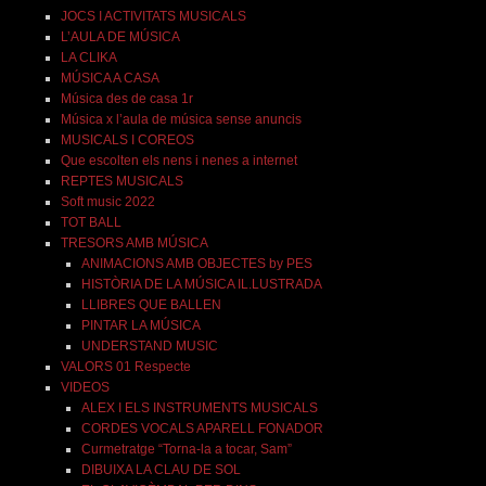
JOCS I ACTIVITATS MUSICALS
L’AULA DE MÚSICA
LA CLIKA
MÚSICA A CASA
Música des de casa 1r
Música x l’aula de música sense anuncis
MUSICALS I COREOS
Que escolten els nens i nenes a internet
REPTES MUSICALS
Soft music 2022
TOT BALL
TRESORS AMB MÚSICA
ANIMACIONS AMB OBJECTES by PES
HISTÒRIA DE LA MÚSICA IL.LUSTRADA
LLIBRES QUE BALLEN
PINTAR LA MÚSICA
UNDERSTAND MUSIC
VALORS 01 Respecte
VIDEOS
ALEX I ELS INSTRUMENTS MUSICALS
CORDES VOCALS APARELL FONADOR
Curmetratge “Torna-la a tocar, Sam”
DIBUIXA LA CLAU DE SOL