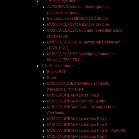
2.2. Música clàssica
AUDICIONS Actives – Musicogrames,
percussió corporal…
Introducció a la MÚSICA CLÀSSICA
MÚSICA CLÀSSICA Bandes Sonores
MÚSICA CLÀSSICA Johann Sebastian Bach
(1685-1750)
MÚSICA CLÀSSICA Ludwig van Beethoven
(1770-1827)
MÚSICA CLÀSSICA Wolfgang Amadeus
Mozart (1756-1791)
2.3. Música urbana
Bases RAP
Blues
MÚSICA MODERNA Negro spirituals,
worksongs i minstrels
MÚSICA URBANA Blues i R&B
MÚSICA URBANA Evolució i estils
MÚSICA URBANA Jazz – “A song is born”
(Pel·lícula)
MÚSICA URBANA La música Pop I
MÚSICA URBANA La música Pop II
MÚSICA URBANA La música Pop III – Anys 80
MÚSICA URBANA La música Rap I