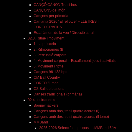
CANÇÓ CÀNON Tres i tres
CANÇONS del món
Cançons per primària
Cantània 2026 “El rellotge” – LLETRES I
COREOGRAFIES
Escalfament de la veu / Direcció coral
02.3. Ritme i moviment
1. La pulsació
2. Ritmogrames (I)
3. Percussió corporal
4. Moviment corporal – Escalfament, jocs i activitats
5. Moviment i ritme
Cançons 98-138 bpm
CM Ball Country
COREO Zumba
CS Ball de bastons
Danses tradicionals (primària)
02.4. Instruments
Boomwhackers
Cançons amb dos, tres i quatre acords (I)
Cançons amb dos, tres i quatre acords (II temp)
MMBand
2025-2026 Selecció de propostes MMBand 6èA