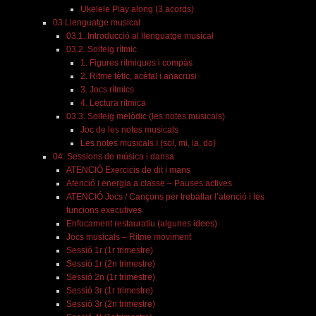
Ukelele Play along (3 acords)
03 Llenguatge musical
03.1. Introducció al llenguatge musical
03.2. Solfeig rítmic
1. Figures rítmiques i compàs
2. Ritme tètic, acèfal i anacrusi
3. Jocs rítmics
4. Lectura rítmica
03.3. Solfeig melòdic (les notes musicals)
Joc de les notes musicals
Les notes musicals I (sol, mi, la, do)
04. Sessions de música i dansa
ATENCIÓ Exercicis de dit i mans
Atenció i energia a classe – Pauses actives
ATENCIÓ Jocs / Cançons per treballar l’atenció i les
funcions executives
Enfocament restauratiu (algunes idees)
Jocs musicals – Ritme moviment
Sessió 1r (1r trimestre)
Sessió 1r (2n trimestre)
Sessió 2n (1r trimestre)
Sessió 3r (1r trimestre)
Sessió 3r (2n trimestre)