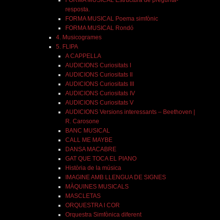
resposta.
FORMA MUSICAL Poema simfònic
FORMA MUSICAL Rondó
4. Musicogrames
5. FLIPA
A CAPPELLA
AUDICIONS Curiositats I
AUDICIONS Curiositats II
AUDICIONS Curiositats III
AUDICIONS Curiositats IV
AUDICIONS Curiositats V
AUDICIONS Versions interessants – Beethoven |
R. Carosone
BANC MUSICAL
CALL ME MAYBE
DANSA MACABRE
GAT QUE TOCA EL PIANO
Història de la música
IMAGINE AMB LLENGUA DE SIGNES
MÀQUINES MUSICALS
MASCLETAS
ORQUESTRA I COR
Orquestra Simfònica diferent