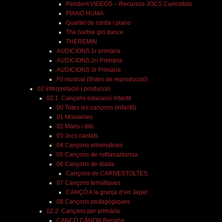
Pendent VIDEOS – Recursos JOCS Curiositats
PIANO HUMÀ
Quartet de corda i piano
The barbie girl dance
THEREMIN
AUDICIONS 1r primària
AUDICIONS 2n Primària
AUDICIONS 3r Primària
Fil musical (llistes de reproducció)
02 Interpretació i producció
02.1. Cançons educació infantil
00 Totes les cançons (infantil)
01 Moixaines
02 Mans i dits
03 Jocs cantats
04 Cançons eliminatives
05 Cançons de rotllana/dansa
06 Cançons de diada
Cançons de CARNESTOLTES
07 Cançons temàtiques
CANÇÓ A la granja d’en Jepet
08 Cançons pedagògiques
02.2. Cançons per primària
CANÇÓ CÀNON Banaha