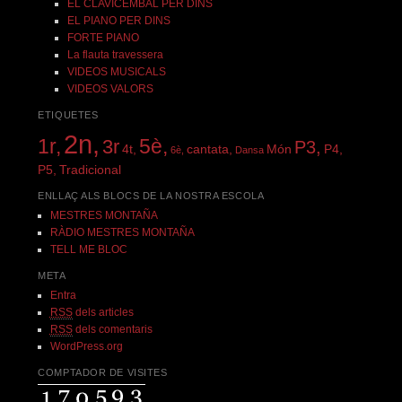
EL CLAVICÈMBAL PER DINS
EL PIANO PER DINS
FORTE PIANO
La flauta travessera
VIDEOS MUSICALS
VIDEOS VALORS
ETIQUETES
2n,
1r,
5è,
3r
P3,
4t,
cantata,
Món
P4,
6è,
Dansa
P5,
Tradicional
ENLLAÇ ALS BLOCS DE LA NOSTRA ESCOLA
MESTRES MONTAÑA
RÀDIO MESTRES MONTAÑA
TELL ME BLOC
META
Entra
RSS
dels articles
RSS
dels comentaris
WordPress.org
COMPTADOR DE VISITES