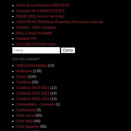
Festa de la primavera 2025-2026
Cançons de CARNESTOLTES
DENIP 2026 No som de ningú
AUDICIÓ ACTIVA Marxa Radetzky (Percussió corporal)
DANSA – CDK Company
BALL Cançó de Nadal
Nadales AFA
LA CLIKA 09 Festa major
Cerca
ON VOLS ANAR?
Aplicacions digitals
(14)
Audicions
(139)
Cançó
(144)
Cantània
(20)
Cantània 2020-2021
(12)
Cantània 2021-2022
(14)
Cantània 2022-2023
(13)
Carnestoltes – Carnaval
(1)
Castanyada
(3)
Cicle inicial
(65)
Cicle mitjà
(48)
Cicle Superior
(56)