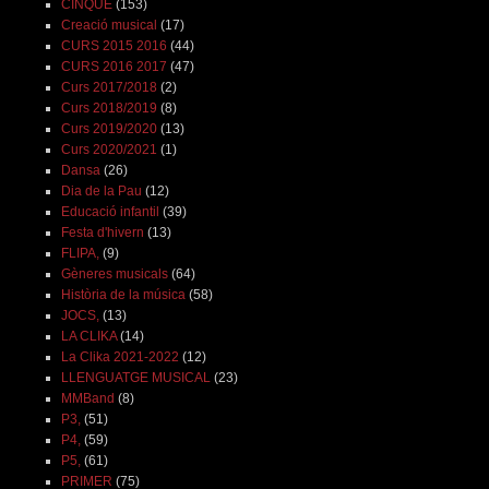
CINQUÈ
(153)
Creació musical
(17)
CURS 2015 2016
(44)
CURS 2016 2017
(47)
Curs 2017/2018
(2)
Curs 2018/2019
(8)
Curs 2019/2020
(13)
Curs 2020/2021
(1)
Dansa
(26)
Dia de la Pau
(12)
Educació infantil
(39)
Festa d'hivern
(13)
FLIPA,
(9)
Gèneres musicals
(64)
Història de la música
(58)
JOCS,
(13)
LA CLIKA
(14)
La Clika 2021-2022
(12)
LLENGUATGE MUSICAL
(23)
MMBand
(8)
P3,
(51)
P4,
(59)
P5,
(61)
PRIMER
(75)