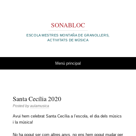
SONABLOC
ESCOLA MESTRES MONTAÑA DE GRANOLLERS,
ACTIVITATS DE MÚSICA
Vés al contingut
Menú principal
Santa Cecília 2020
Posted by
aulamusica
Avui hem celebrat Santa Cecília a l’escola, el dia dels músics
i la música!
No ha pogut ser com altres anys, no ens hem pogut mudar per