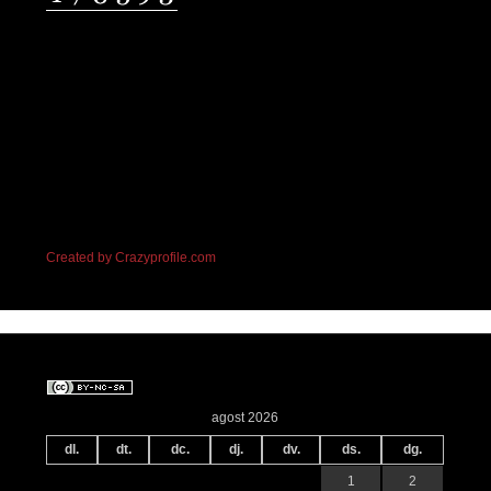
Created by Crazyprofile.com
agost 2026
dl.
dt.
dc.
dj.
dv.
ds.
dg.
1
2