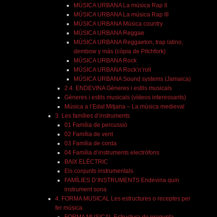
MÚSICA URBANA La música Rap II
MÚSICA URBANA La música Rap III
MÚSICA URBANA Música country
MÚSICA URBANA Reggae
MÚSICA URBANA Reggaeton, trap latino,
dembow y más (còpia de Pitchfork)
MÚSICA URBANA Rock
MÚSICA URBANA Rock’n’roll
MÚSICA URBANA Sound systems (Jamaica)
2.4. ENDEVINA Gèneres i estils musicals
Gèneres i estils musicals (vídeos interessants)
Música a l’Edat Mitjana – La música medieval
3. Les famílies d’instruments
01 Família de percussió
02 Família de vent
03 Família de corda
04 Família d’instruments electròfons
BAIX ELÈCTRIC
Els conjunts instrumentals
FAMÍLIES D’INSTRUMENTS Endevina quin
instrument sona
4. FORMA MUSICAL Les estructures o receptes per
fer música
FORMA MUSICAL Estructura de pregunta-