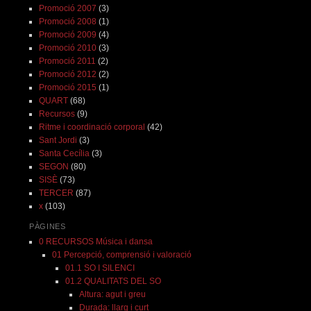
Promoció 2007
(3)
Promoció 2008
(1)
Promoció 2009
(4)
Promoció 2010
(3)
Promoció 2011
(2)
Promoció 2012
(2)
Promoció 2015
(1)
QUART
(68)
Recursos
(9)
Ritme i coordinació corporal
(42)
Sant Jordi
(3)
Santa Cecília
(3)
SEGON
(80)
SISÈ
(73)
TERCER
(87)
x
(103)
PÀGINES
0 RECURSOS Música i dansa
01 Percepció, comprensió i valoració
01.1 SO I SILENCI
01.2 QUALITATS DEL SO
Altura: agut i greu
Durada: llarg i curt