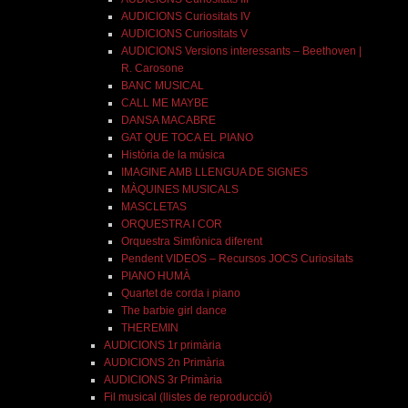
AUDICIONS Curiositats IV
AUDICIONS Curiositats V
AUDICIONS Versions interessants – Beethoven |
R. Carosone
BANC MUSICAL
CALL ME MAYBE
DANSA MACABRE
GAT QUE TOCA EL PIANO
Història de la música
IMAGINE AMB LLENGUA DE SIGNES
MÀQUINES MUSICALS
MASCLETAS
ORQUESTRA I COR
Orquestra Simfònica diferent
Pendent VIDEOS – Recursos JOCS Curiositats
PIANO HUMÀ
Quartet de corda i piano
The barbie girl dance
THEREMIN
AUDICIONS 1r primària
AUDICIONS 2n Primària
AUDICIONS 3r Primària
Fil musical (llistes de reproducció)