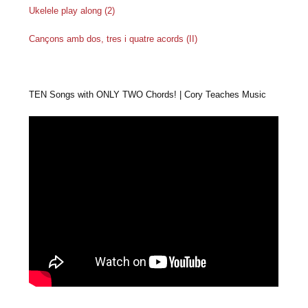
Ukelele play along (2)
Cançons amb dos, tres i quatre acords (II)
TEN Songs with ONLY TWO Chords! | Cory Teaches Music