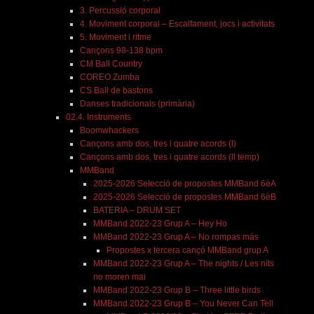
3. Percussió corporal
4. Moviment corporal – Escalfament, jocs i activitats
5. Moviment i ritme
Cançons 98-138 bpm
CM Ball Country
COREO Zumba
CS Ball de bastons
Danses tradicionals (primària)
02.4. Instruments
Boomwhackers
Cançons amb dos, tres i quatre acords (I)
Cançons amb dos, tres i quatre acords (II temp)
MMBand
2025-2026 Selecció de propostes MMBand 6èA
2025-2026 Selecció de propostes MMBand 6èB
BATERIA – DRUM SET
MMBand 2022-23 Grup A – Hey Ho
MMBand 2022-23 Grup A – No rompas más
Propostes x tercera cançó MMBand grup A
MMBand 2022-23 Grup A – The nights / Les nits
no moren mai
MMBand 2022-23 Grup B – Three little birds
MMBand 2022-23 Grup B – You Never Can Tell