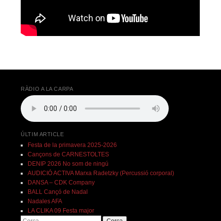
RÀDIO A LA CARPA
ÚLTIM ARTICLE
Festa de la primavera 2025-2026
Cançons de CARNESTOLTES
DENIP 2026 No som de ningú
AUDICIÓ ACTIVA Marxa Radetzky (Percussió corporal)
DANSA – CDK Company
BALL Cançó de Nadal
Nadales AFA
LA CLIKA 09 Festa major
Cerca