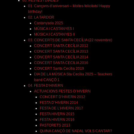
05. FESTES I DIADES
01. Cançons d’aniversari – Moltes felicitats! Happy
birthday!
02. LA TARDOR
Castanyada 2025
MÚSICA I CASTANYES I
MÚSICA I CASTANYES II
03. CONCERTS DE SANTA CECÍLIA (22 novembre)
CONCERT SANTA CECÍLIA 2012
CONCERT SANTA CECÍLIA 2013
CONCERT SANTA CECÍLIA 2014
CONCERT SANTA CECILIA 2016
CONCERT Santa Cecília 2019
DIA DE LA MÚSICA Sta Cecília 2025 – Teachers
band CANÇÓ 1
04. FESTA D’HIVERN
ACTUACIONS FESTES D’HIVERN
CONCERT D’HIVERN 2012
FESTA D’HIVERN 2014
FESTA DE L’HIVERN 2017
FESTA HIVERN 2015
FESTA HIVERN 2016
PASTORETS 2013
QUINA CANÇÓ DE NADAL VOLS CANTAR?