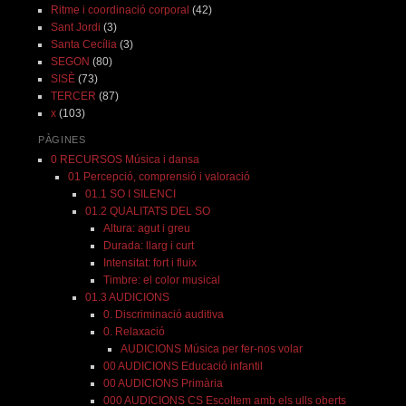
Ritme i coordinació corporal
(42)
Sant Jordi
(3)
Santa Cecília
(3)
SEGON
(80)
SISÈ
(73)
TERCER
(87)
x
(103)
PÀGINES
0 RECURSOS Música i dansa
01 Percepció, comprensió i valoració
01.1 SO I SILENCI
01.2 QUALITATS DEL SO
Altura: agut i greu
Durada: llarg i curt
Intensitat: fort i fluix
Timbre: el color musical
01.3 AUDICIONS
0. Discriminació auditiva
0. Relaxació
AUDICIONS Música per fer-nos volar
00 AUDICIONS Educació infantil
00 AUDICIONS Primària
000 AUDICIONS CS Escoltem amb els ulls oberts