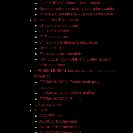
2.4. ENDEVINA Gèneres i estils musicals
Gèneres i estils musicals (vídeos interessants)
Música a l’Edat Mitjana – La música medieval
3. Les famílies d’instruments
01 Família de percussió
02 Família de vent
03 Família de corda
04 Família d’instruments electròfons
BAIX ELÈCTRIC
Els conjunts instrumentals
FAMÍLIES D’INSTRUMENTS Endevina quin
instrument sona
4. FORMA MUSICAL Les estructures o receptes per
fer música
FORMA MUSICAL Estructura de pregunta-
resposta.
FORMA MUSICAL Poema simfònic
FORMA MUSICAL Rondó
4. Musicogrames
5. FLIPA
A CAPPELLA
AUDICIONS Curiositats I
AUDICIONS Curiositats II
AUDICIONS Curiositats III