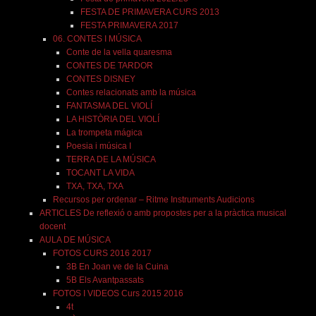
FESTA DE PRIMAVERA CURS 2013
FESTA PRIMAVERA 2017
06. CONTES I MÚSICA
Conte de la vella quaresma
CONTES DE TARDOR
CONTES DISNEY
Contes relacionats amb la música
FANTASMA DEL VIOLÍ
LA HISTÒRIA DEL VIOLÍ
La trompeta mágica
Poesia i música I
TERRA DE LA MÚSICA
TOCANT LA VIDA
TXA, TXA, TXA
Recursos per ordenar – Ritme Instruments Audicions
ARTICLES De reflexió o amb propostes per a la pràctica musical
docent
AULA DE MÚSICA
FOTOS CURS 2016 2017
3B En Joan ve de la Cuina
5B Els Avantpassats
FOTOS I VIDEOS Curs 2015 2016
4t