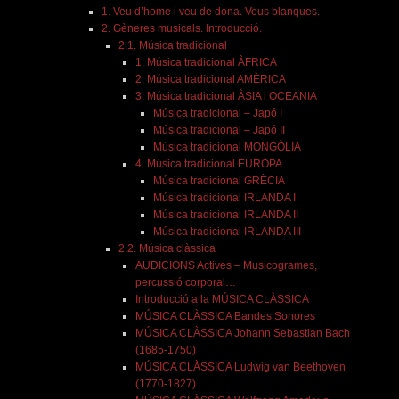
1. Veu d’home i veu de dona. Veus blanques.
2. Gèneres musicals. Introducció.
2.1. Música tradicional
1. Música tradicional ÀFRICA
2. Música tradicional AMÈRICA
3. Música tradicional ÀSIA i OCEANIA
Música tradicional – Japó I
Música tradicional – Japó II
Música tradicional MONGÒLIA
4. Música tradicional EUROPA
Música tradicional GRÈCIA
Música tradicional IRLANDA I
Música tradicional IRLANDA II
Música tradicional IRLANDA III
2.2. Música clàssica
AUDICIONS Actives – Musicogrames,
percussió corporal…
Introducció a la MÚSICA CLÀSSICA
MÚSICA CLÀSSICA Bandes Sonores
MÚSICA CLÀSSICA Johann Sebastian Bach
(1685-1750)
MÚSICA CLÀSSICA Ludwig van Beethoven
(1770-1827)