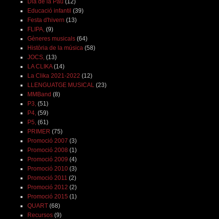
Dia de la Pau
(12)
Educació infantil
(39)
Festa d'hivern
(13)
FLIPA,
(9)
Gèneres musicals
(64)
Història de la música
(58)
JOCS,
(13)
LA CLIKA
(14)
La Clika 2021-2022
(12)
LLENGUATGE MUSICAL
(23)
MMBand
(8)
P3,
(51)
P4,
(59)
P5,
(61)
PRIMER
(75)
Promoció 2007
(3)
Promoció 2008
(1)
Promoció 2009
(4)
Promoció 2010
(3)
Promoció 2011
(2)
Promoció 2012
(2)
Promoció 2015
(1)
QUART
(68)
Recursos
(9)