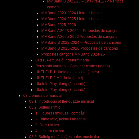
MMBand B 2022/23 – Shakira-BZRP Pa tipos
como tu
MMBand 2023-2024 Lletres i bases
MMBand 2024-2025 Lletres i bases
MMBand 2025-2026
MMBand A 2023-2024 – Propostes de cançons
MMBand A 2025-2026 Propostes de cançons
MMBand B 2023-2024 – Propostes de cançons
MMBand B 2025-2026 Propostes de cançons
Propostes cançons MMBand 2024-25
ORFF. Percussió indeterminada
Percussió variada – Gots, batucades (idees)
UKELELE 1 Ukelele a l’escola (i més)
UKELELE 2 Mà dreta (ritme)
Ukelele Play along (2 acords)
Ukelele Play along (3 acords)
03 Llenguatge musical
03.1. Introducció al llenguatge musical
03.2. Solfeig rítmic
1. Figures rítmiques i compàs
2. Ritme tètic, acèfal i anacrusi
3. Jocs rítmics
4. Lectura rítmica
03.3. Solfeig melòdic (les notes musicals)