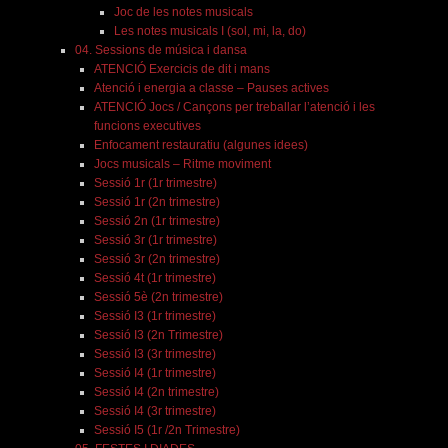
Joc de les notes musicals
Les notes musicals I (sol, mi, la, do)
04. Sessions de música i dansa
ATENCIÓ Exercicis de dit i mans
Atenció i energia a classe – Pauses actives
ATENCIÓ Jocs / Cançons per treballar l’atenció i les
funcions executives
Enfocament restauratiu (algunes idees)
Jocs musicals – Ritme moviment
Sessió 1r (1r trimestre)
Sessió 1r (2n trimestre)
Sessió 2n (1r trimestre)
Sessió 3r (1r trimestre)
Sessió 3r (2n trimestre)
Sessió 4t (1r trimestre)
Sessió 5è (2n trimestre)
Sessió I3 (1r trimestre)
Sessió I3 (2n Trimestre)
Sessió I3 (3r trimestre)
Sessió I4 (1r trimestre)
Sessió I4 (2n trimestre)
Sessió I4 (3r trimestre)
Sessió I5 (1r /2n Trimestre)