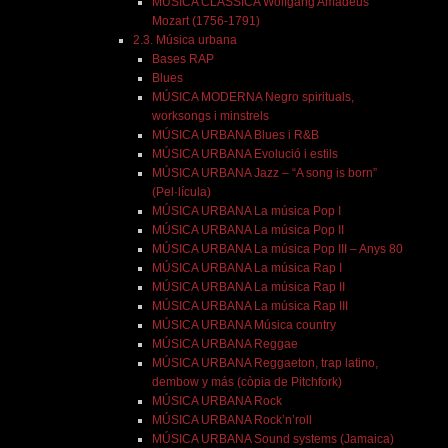
MÚSICA CLÀSSICA Wolfgang Amadeus
Mozart (1756-1791)
2.3. Música urbana
Bases RAP
Blues
MÚSICA MODERNA Negro spirituals,
worksongs i minstrels
MÚSICA URBANA Blues i R&B
MÚSICA URBANA Evolució i estils
MÚSICA URBANA Jazz – “A song is born”
(Pel·lícula)
MÚSICA URBANA La música Pop I
MÚSICA URBANA La música Pop II
MÚSICA URBANA La música Pop III – Anys 80
MÚSICA URBANA La música Rap I
MÚSICA URBANA La música Rap II
MÚSICA URBANA La música Rap III
MÚSICA URBANA Música country
MÚSICA URBANA Reggae
MÚSICA URBANA Reggaeton, trap latino,
dembow y más (còpia de Pitchfork)
MÚSICA URBANA Rock
MÚSICA URBANA Rock’n’roll
MÚSICA URBANA Sound systems (Jamaica)