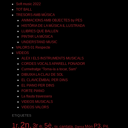
Soft music 2022
TOT BALL
TRESORS AMB MÚSICA
ANIMACIONS AMB OBJECTES by PES
HISTÒRIA DE LA MÚSICA IL.LUSTRADA
LLIBRES QUE BALLEN
PINTAR LA MÚSICA
UNDERSTAND MUSIC
VALORS 01 Respecte
VIDEOS
ALEX I ELS INSTRUMENTS MUSICALS
CORDES VOCALS APARELL FONADOR
Curmetratge “Torna-la a tocar, Sam”
DIBUIXA LA CLAU DE SOL
EL CLAVICÈMBAL PER DINS
EL PIANO PER DINS
FORTE PIANO
La flauta travessera
VIDEOS MUSICALS
VIDEOS VALORS
ETIQUETES
2n,
1r,
5è,
3r
P3,
4t,
cantata,
Món
P4,
6è,
Dansa