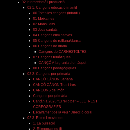
02 Interpretació i producció
02.1. Cançons educació infantil
00 Totes les cançons (infantil)
01 Moixaines
02 Mans i dits
03 Jocs cantats
04 Cançons eliminatives
05 Cançons de rotllana/dansa
06 Cançons de diada
Cançons de CARNESTOLTES
07 Cançons temàtiques
CANÇÓ A la granja d’en Jepet
08 Cançons pedagògiques
02.2. Cançons per primària
CANÇÓ CÀNON Banaha
CANÇÓ CÀNON Tres i tres
CANÇONS del món
Cançons per primària
Cantània 2026 “El rellotge” – LLETRES I
COREOGRAFIES
Escalfament de la veu / Direcció coral
02.3. Ritme i moviment
1. La pulsació
2. Ritmogrames (I)