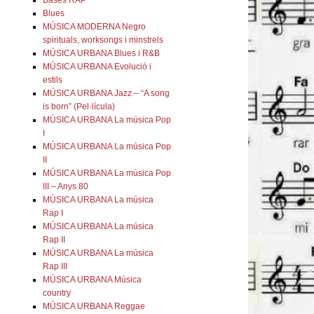
Bases RAP
Blues
MÚSICA MODERNA Negro
spirituals, worksongs i minstrels
MÚSICA URBANA Blues i R&B
MÚSICA URBANA Evolució i
estils
MÚSICA URBANA Jazz – “A song
is born” (Pel·lícula)
MÚSICA URBANA La música Pop
I
MÚSICA URBANA La música Pop
II
MÚSICA URBANA La música Pop
III – Anys 80
MÚSICA URBANA La música
Rap I
MÚSICA URBANA La música
Rap II
MÚSICA URBANA La música
Rap III
MÚSICA URBANA Música
country
MÚSICA URBANA Reggae