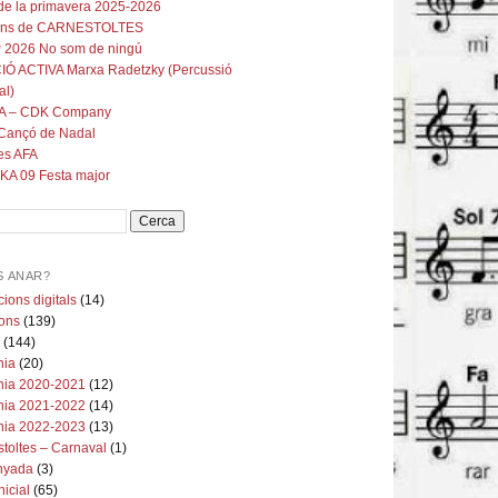
de la primavera 2025-2026
ons de CARNESTOLTES
 2026 No som de ningú
IÓ ACTIVA Marxa Radetzky (Percussió
al)
A – CDK Company
Cançó de Nadal
es AFA
KA 09 Festa major
S ANAR?
cions digitals
(14)
ions
(139)
ó
(144)
nia
(20)
nia 2020-2021
(12)
nia 2021-2022
(14)
nia 2022-2023
(13)
toltes – Carnaval
(1)
nyada
(3)
nicial
(65)