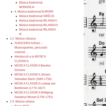
Música tradicional
MONGÒLIA
4. Música tradicional EUROPA
Música tradicional GRÈCIA
Música tradicional IRLANDA I
Música tradicional IRLANDA II
Música tradicional IRLANDA
III
2.2. Música clàssica
AUDICIONS Actives –
Musicogrames, percussió
corporal…
Introducció a la MÚSICA
CLÀSSICA
MÚSICA CLÀSSICA Bandes
Sonores
MÚSICA CLÀSSICA Johann
Sebastian Bach (1685-1750)
MÚSICA CLÀSSICA Ludwig van
Beethoven (1770-1827)
MÚSICA CLÀSSICA Wolfgang
Amadeus Mozart (1756-1791)
2.3. Música urbana