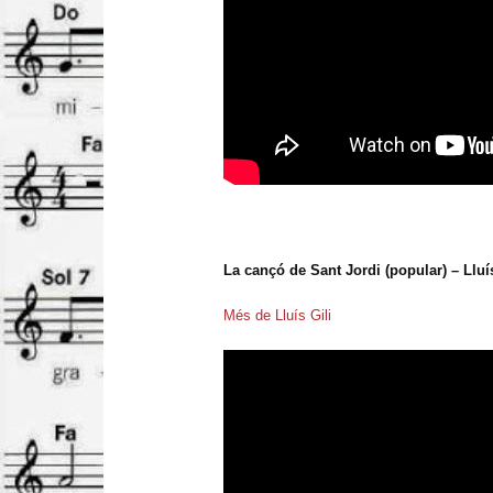
La cançó de Sant Jordi (popular) – Lluís
Més de Lluís Gili