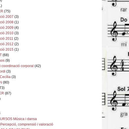
9)
1)
ER
(75)
ció 2007
(3)
ció 2008
(1)
ció 2009
(4)
ció 2010
(3)
ció 2011
(2)
ció 2012
(2)
ció 2015
(1)
T
(68)
sos
(9)
i coordinació corporal
(42)
ordi
(3)
Cecília
(3)
N
(80)
73)
ER
(87)
)
S
URSOS Música i dansa
 Percepció, comprensió i valoració