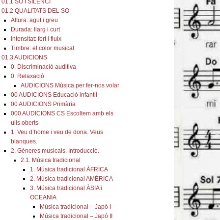
01.1 SO I SILENCI
01.2 QUALITATS DEL SO
Altura: agut i greu
Durada: llarg i curt
Intensitat: fort i fluix
Timbre: el color musical
01.3 AUDICIONS
0. Discriminació auditiva
0. Relaxació
AUDICIONS Música per fer-nos volar
00 AUDICIONS Educació infantil
00 AUDICIONS Primària
000 AUDICIONS CS Escoltem amb els
ulls oberts
1. Veu d’home i veu de dona. Veus
blanques.
2. Gèneres musicals. Introducció.
2.1. Música tradicional
1. Música tradicional ÀFRICA
2. Música tradicional AMÈRICA
3. Música tradicional ÀSIA i
OCEANIA
Música tradicional – Japó I
Música tradicional – Japó II