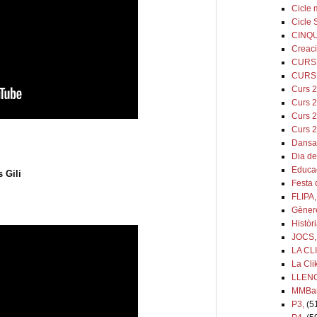
Cicle 
Cicle 
CINQ
Creaci
CURS 
CURS 
Curs 
Curs 
Curs 
Curs 
Dans
Dia de
Educac
 Gili
Festa 
FLIPA,
Gèner
Històr
JOCS,
LA CL
La Cl
LLEN
MMBa
P3,
(5