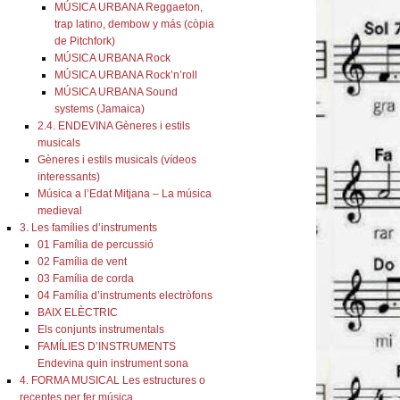
MÚSICA URBANA Reggaeton,
trap latino, dembow y más (còpia
de Pitchfork)
MÚSICA URBANA Rock
MÚSICA URBANA Rock’n’roll
MÚSICA URBANA Sound
systems (Jamaica)
2.4. ENDEVINA Gèneres i estils
musicals
Gèneres i estils musicals (vídeos
interessants)
Música a l’Edat Mitjana – La música
medieval
3. Les famílies d’instruments
01 Família de percussió
02 Família de vent
03 Família de corda
04 Família d’instruments electròfons
BAIX ELÈCTRIC
Els conjunts instrumentals
FAMÍLIES D’INSTRUMENTS
Endevina quin instrument sona
4. FORMA MUSICAL Les estructures o
receptes per fer música