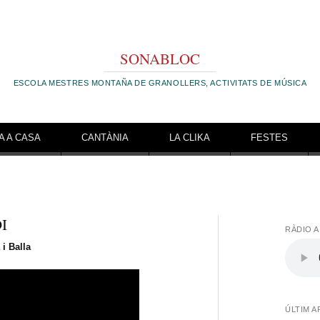
SONABLOC
ESCOLA MESTRES MONTAÑA DE GRANOLLERS, ACTIVITATS DE MÚSICA
A A CASA
CANTÀNIA
LA CLIKA
FESTES
I
RÀDIO A
 i Balla
ÚLTIM A