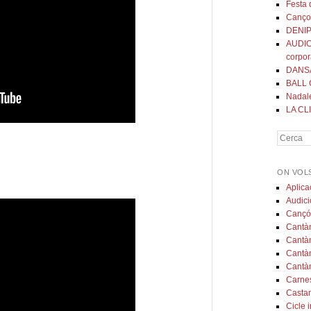
Festa 
Canç
DENIP
AUDIC
corpor
DANS
BALL 
Nadal
LA CLI
Cerca
ON VOL
Aplica
Audic
Canç
Cantà
Cantà
Cantà
Cantà
Carnes
Casta
Cicle i