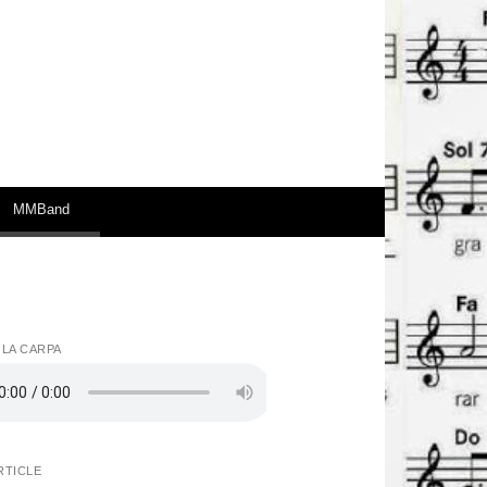
MMBand
 LA CARPA
RTICLE