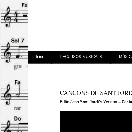
Vés al contingut
Inici
RECURSOS MUSICALS
MÚSIC
CANÇONS DE SANT JORD
Billie Jean Sant Jordi’s Version – Canta