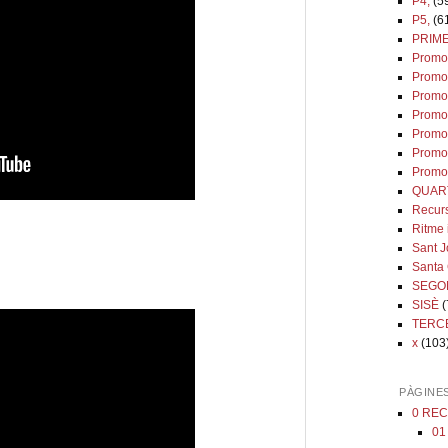
P4,
(5
P5,
(6
PRIM
Promo
Promo
Promo
Promo
Promo
Promo
Promo
QUAR
Recur
Ritme 
Sant J
Santa 
SEGO
SISÈ
(
TERC
x
(103
PÀGINE
0 REC
01