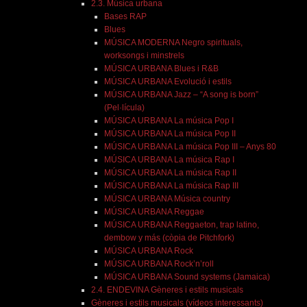
2.3. Música urbana
Bases RAP
Blues
MÚSICA MODERNA Negro spirituals,
worksongs i minstrels
MÚSICA URBANA Blues i R&B
MÚSICA URBANA Evolució i estils
MÚSICA URBANA Jazz – “A song is born”
(Pel·lícula)
MÚSICA URBANA La música Pop I
MÚSICA URBANA La música Pop II
MÚSICA URBANA La música Pop III – Anys 80
MÚSICA URBANA La música Rap I
MÚSICA URBANA La música Rap II
MÚSICA URBANA La música Rap III
MÚSICA URBANA Música country
MÚSICA URBANA Reggae
MÚSICA URBANA Reggaeton, trap latino,
dembow y más (còpia de Pitchfork)
MÚSICA URBANA Rock
MÚSICA URBANA Rock’n’roll
MÚSICA URBANA Sound systems (Jamaica)
2.4. ENDEVINA Gèneres i estils musicals
Gèneres i estils musicals (vídeos interessants)