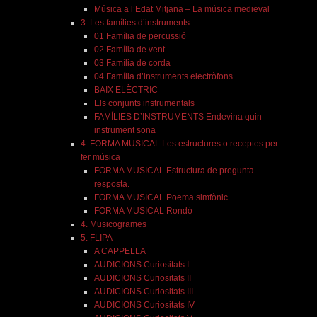
Música a l’Edat Mitjana – La música medieval
3. Les famílies d’instruments
01 Família de percussió
02 Família de vent
03 Família de corda
04 Família d’instruments electròfons
BAIX ELÈCTRIC
Els conjunts instrumentals
FAMÍLIES D’INSTRUMENTS Endevina quin
instrument sona
4. FORMA MUSICAL Les estructures o receptes per
fer música
FORMA MUSICAL Estructura de pregunta-
resposta.
FORMA MUSICAL Poema simfònic
FORMA MUSICAL Rondó
4. Musicogrames
5. FLIPA
A CAPPELLA
AUDICIONS Curiositats I
AUDICIONS Curiositats II
AUDICIONS Curiositats III
AUDICIONS Curiositats IV