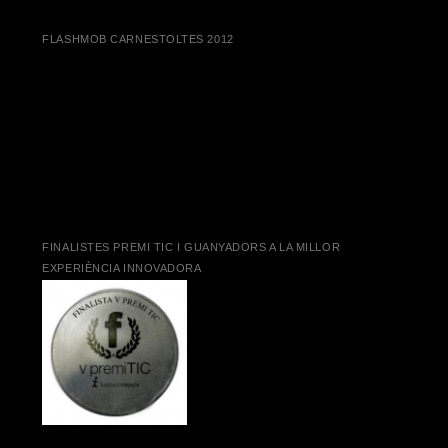
FLASHMOB CARNESTOLTES 2012
FINALISTES PREMI TIC I GUANYADORS A LA MILLOR
EXPERIÈNCIA INNOVADORA