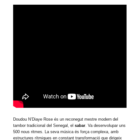
Doudou N’Diaye Rose és un reconegut mestre modern del
tambor tradicional del Senegal, el
sabar
. Va desenvolupar uns
500 nous ritmes. La seva música és força complexa, amb
estructures rítmiques en constant transformació que dirigeix