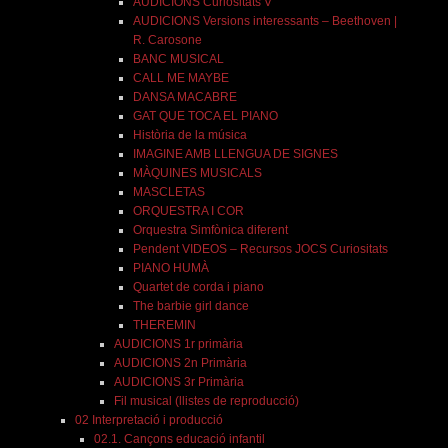
AUDICIONS Curiositats V
AUDICIONS Versions interessants – Beethoven |
R. Carosone
BANC MUSICAL
CALL ME MAYBE
DANSA MACABRE
GAT QUE TOCA EL PIANO
Història de la música
IMAGINE AMB LLENGUA DE SIGNES
MÀQUINES MUSICALS
MASCLETAS
ORQUESTRA I COR
Orquestra Simfònica diferent
Pendent VIDEOS – Recursos JOCS Curiositats
PIANO HUMÀ
Quartet de corda i piano
The barbie girl dance
THEREMIN
AUDICIONS 1r primària
AUDICIONS 2n Primària
AUDICIONS 3r Primària
Fil musical (llistes de reproducció)
02 Interpretació i producció
02.1. Cançons educació infantil