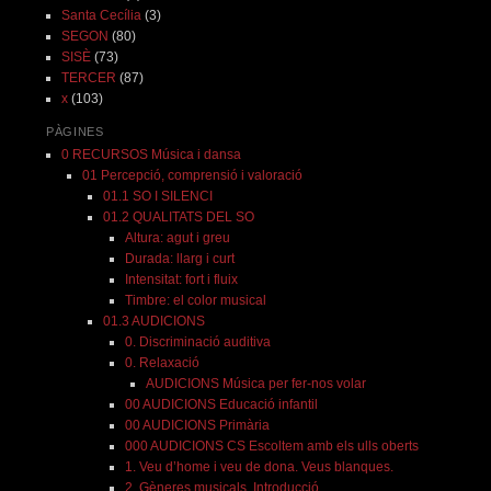
Santa Cecília
(3)
SEGON
(80)
SISÈ
(73)
TERCER
(87)
x
(103)
PÀGINES
0 RECURSOS Música i dansa
01 Percepció, comprensió i valoració
01.1 SO I SILENCI
01.2 QUALITATS DEL SO
Altura: agut i greu
Durada: llarg i curt
Intensitat: fort i fluix
Timbre: el color musical
01.3 AUDICIONS
0. Discriminació auditiva
0. Relaxació
AUDICIONS Música per fer-nos volar
00 AUDICIONS Educació infantil
00 AUDICIONS Primària
000 AUDICIONS CS Escoltem amb els ulls oberts
1. Veu d’home i veu de dona. Veus blanques.
2. Gèneres musicals. Introducció.