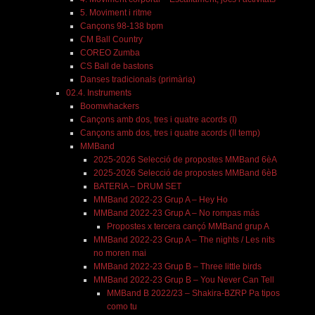
5. Moviment i ritme
Cançons 98-138 bpm
CM Ball Country
COREO Zumba
CS Ball de bastons
Danses tradicionals (primària)
02.4. Instruments
Boomwhackers
Cançons amb dos, tres i quatre acords (I)
Cançons amb dos, tres i quatre acords (II temp)
MMBand
2025-2026 Selecció de propostes MMBand 6èA
2025-2026 Selecció de propostes MMBand 6èB
BATERIA – DRUM SET
MMBand 2022-23 Grup A – Hey Ho
MMBand 2022-23 Grup A – No rompas más
Propostes x tercera cançó MMBand grup A
MMBand 2022-23 Grup A – The nights / Les nits
no moren mai
MMBand 2022-23 Grup B – Three little birds
MMBand 2022-23 Grup B – You Never Can Tell
MMBand B 2022/23 – Shakira-BZRP Pa tipos
como tu