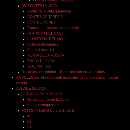
FESTA PRIMAVERA 2017
06. CONTES I MÚSICA
Conte de la vella quaresma
CONTES DE TARDOR
CONTES DISNEY
Contes relacionats amb la música
FANTASMA DEL VIOLÍ
LA HISTÒRIA DEL VIOLÍ
La trompeta mágica
Poesia i música I
TERRA DE LA MÚSICA
TOCANT LA VIDA
TXA, TXA, TXA
Recursos per ordenar – Ritme Instruments Audicions
ARTICLES De reflexió o amb propostes per a la pràctica musical
docent
AULA DE MÚSICA
FOTOS CURS 2016 2017
3B En Joan ve de la Cuina
5B Els Avantpassats
FOTOS I VIDEOS Curs 2015 2016
4t
5È
P4