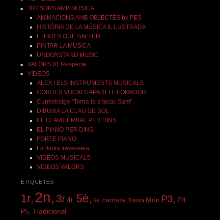
TRESORS AMB MÚSICA
ANIMACIONS AMB OBJECTES by PES
HISTÒRIA DE LA MÚSICA IL.LUSTRADA
LLIBRES QUE BALLEN
PINTAR LA MÚSICA
UNDERSTAND MUSIC
VALORS 01 Respecte
VIDEOS
ALEX I ELS INSTRUMENTS MUSICALS
CORDES VOCALS APARELL FONADOR
Curmetratge “Torna-la a tocar, Sam”
DIBUIXA LA CLAU DE SOL
EL CLAVICÈMBAL PER DINS
EL PIANO PER DINS
FORTE PIANO
La flauta travessera
VIDEOS MUSICALS
VIDEOS VALORS
ETIQUETES
2n,
1r,
5è,
3r
P3,
4t,
cantata,
Món
P4,
6è,
Dansa
P5,
Tradicional