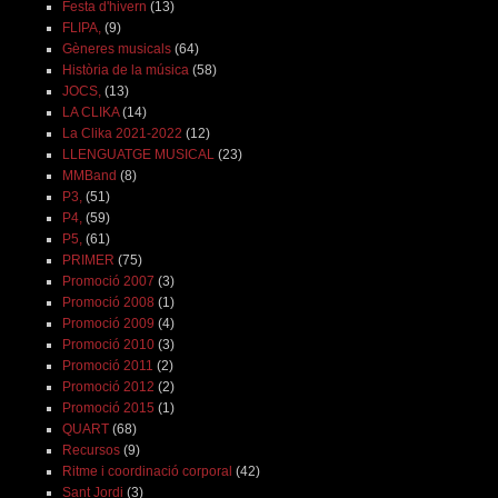
Festa d'hivern
(13)
FLIPA,
(9)
Gèneres musicals
(64)
Història de la música
(58)
JOCS,
(13)
LA CLIKA
(14)
La Clika 2021-2022
(12)
LLENGUATGE MUSICAL
(23)
MMBand
(8)
P3,
(51)
P4,
(59)
P5,
(61)
PRIMER
(75)
Promoció 2007
(3)
Promoció 2008
(1)
Promoció 2009
(4)
Promoció 2010
(3)
Promoció 2011
(2)
Promoció 2012
(2)
Promoció 2015
(1)
QUART
(68)
Recursos
(9)
Ritme i coordinació corporal
(42)
Sant Jordi
(3)