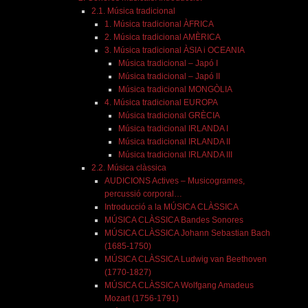
2.1. Música tradicional
1. Música tradicional ÀFRICA
2. Música tradicional AMÈRICA
3. Música tradicional ÀSIA i OCEANIA
Música tradicional – Japó I
Música tradicional – Japó II
Música tradicional MONGÒLIA
4. Música tradicional EUROPA
Música tradicional GRÈCIA
Música tradicional IRLANDA I
Música tradicional IRLANDA II
Música tradicional IRLANDA III
2.2. Música clàssica
AUDICIONS Actives – Musicogrames,
percussió corporal…
Introducció a la MÚSICA CLÀSSICA
MÚSICA CLÀSSICA Bandes Sonores
MÚSICA CLÀSSICA Johann Sebastian Bach
(1685-1750)
MÚSICA CLÀSSICA Ludwig van Beethoven
(1770-1827)
MÚSICA CLÀSSICA Wolfgang Amadeus
Mozart (1756-1791)