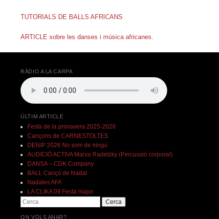
TUTORIALS DE BALLS AFRICANS
ARTICLE sobre les danses i música africanes.
RÀDIO A LA CARPA
ÚLTIM ARTICLE
Festa de la primavera 2025-2026
Cançons de CARNESTOLTES
DENIP 2026 No som de ningú
AUDICIÓ ACTIVA Marxa Radetzky (Percussió corporal)
DANSA – CDK Company
BALL Cançó de Nadal
Nadales AFA
LA CLIKA 09 Festa major
Cerca
ON VOLS ANAR?