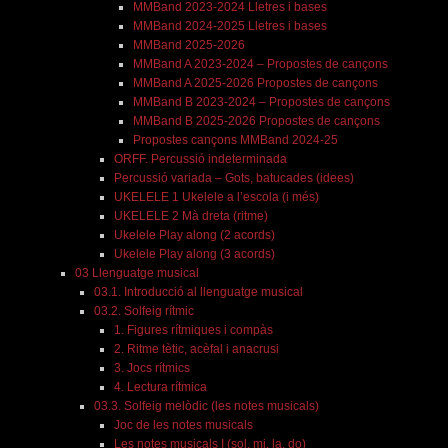
MMBand 2023-2024 Lletres i bases
MMBand 2024-2025 Lletres i bases
MMBand 2025-2026
MMBand A 2023-2024 – Propostes de cançons
MMBand A 2025-2026 Propostes de cançons
MMBand B 2023-2024 – Propostes de cançons
MMBand B 2025-2026 Propostes de cançons
Propostes cançons MMBand 2024-25
ORFF. Percussió indeterminada
Percussió variada – Gots, batucades (idees)
UKELELE 1 Ukelele a l’escola (i més)
UKELELE 2 Mà dreta (ritme)
Ukelele Play along (2 acords)
Ukelele Play along (3 acords)
03 Llenguatge musical
03.1. Introducció al llenguatge musical
03.2. Solfeig rítmic
1. Figures rítmiques i compàs
2. Ritme tètic, acèfal i anacrusi
3. Jocs rítmics
4. Lectura rítmica
03.3. Solfeig melòdic (les notes musicals)
Joc de les notes musicals
Les notes musicals I (sol, mi, la, do)