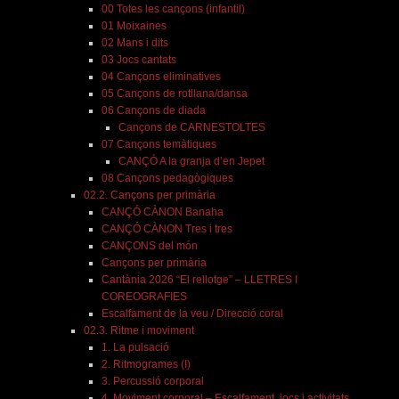
00 Totes les cançons (infantil)
01 Moixaines
02 Mans i dits
03 Jocs cantats
04 Cançons eliminatives
05 Cançons de rotllana/dansa
06 Cançons de diada
Cançons de CARNESTOLTES
07 Cançons temàtiques
CANÇÓ A la granja d’en Jepet
08 Cançons pedagògiques
02.2. Cançons per primària
CANÇÓ CÀNON Banaha
CANÇÓ CÀNON Tres i tres
CANÇONS del món
Cançons per primària
Cantània 2026 “El rellotge” – LLETRES I
COREOGRAFIES
Escalfament de la veu / Direcció coral
02.3. Ritme i moviment
1. La pulsació
2. Ritmogrames (I)
3. Percussió corporal
4. Moviment corporal – Escalfament, jocs i activitats