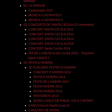
birthday!
02. LA TARDOR
Castanyada 2025
MÚSICA I CASTANYES I
MÚSICA I CASTANYES II
03. CONCERTS DE SANTA CECÍLIA (22 novembre)
CONCERT SANTA CECÍLIA 2012
CONCERT SANTA CECÍLIA 2013
CONCERT SANTA CECÍLIA 2014
CONCERT SANTA CECILIA 2016
CONCERT Santa Cecília 2019
DIA DE LA MÚSICA Sta Cecília 2025 – Teachers
band CANÇÓ 1
04. FESTA D’HIVERN
ACTUACIONS FESTES D’HIVERN
CONCERT D’HIVERN 2012
FESTA D’HIVERN 2014
FESTA DE L’HIVERN 2017
FESTA HIVERN 2015
FESTA HIVERN 2016
PASTORETS 2013
QUINA CANÇÓ DE NADAL VOLS CANTAR?
CANÇÓ Ara és Nadal (Lexu’s)
CANÇONS DE NADAL