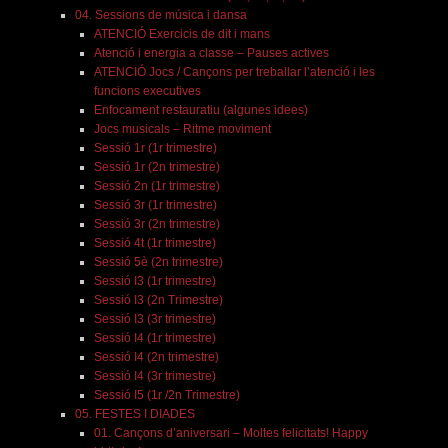
04. Sessions de música i dansa
ATENCIÓ Exercicis de dit i mans
Atenció i energia a classe – Pauses actives
ATENCIÓ Jocs / Cançons per treballar l’atenció i les
funcions executives
Enfocament restauratiu (algunes idees)
Jocs musicals – Ritme moviment
Sessió 1r (1r trimestre)
Sessió 1r (2n trimestre)
Sessió 2n (1r trimestre)
Sessió 3r (1r trimestre)
Sessió 3r (2n trimestre)
Sessió 4t (1r trimestre)
Sessió 5è (2n trimestre)
Sessió I3 (1r trimestre)
Sessió I3 (2n Trimestre)
Sessió I3 (3r trimestre)
Sessió I4 (1r trimestre)
Sessió I4 (2n trimestre)
Sessió I4 (3r trimestre)
Sessió I5 (1r /2n Trimestre)
05. FESTES I DIADES
01. Cançons d’aniversari – Moltes felicitats! Happy