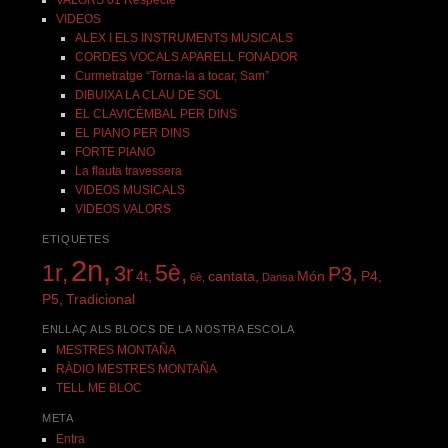
VALORS 01 Respecte
VIDEOS
ALEX I ELS INSTRUMENTS MUSICALS
CORDES VOCALS APARELL FONADOR
Curmetratge “Torna-la a tocar, Sam”
DIBUIXA LA CLAU DE SOL
EL CLAVICÈMBAL PER DINS
EL PIANO PER DINS
FORTE PIANO
La flauta travessera
VIDEOS MUSICALS
VIDEOS VALORS
ETIQUETES
2n,
1r,
5è,
3r
P3,
4t,
cantata,
Món
P4,
6è,
Dansa
P5,
Tradicional
ENLLAÇ ALS BLOCS DE LA NOSTRA ESCOLA
MESTRES MONTAÑA
RÀDIO MESTRES MONTAÑA
TELL ME BLOC
META
Entra