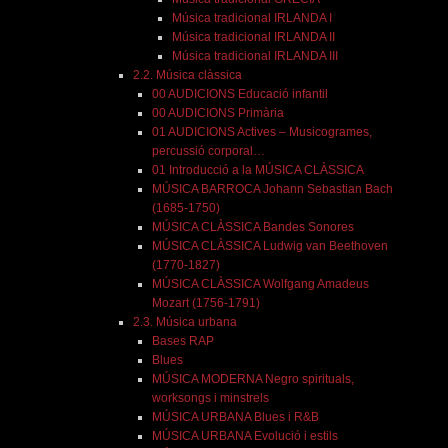
Música tradicional IRLANDA I
Música tradicional IRLANDA II
Música tradicional IRLANDA III
2.2. Música clàssica
00 AUDICIONS Educació infantil
00 AUDICIONS Primària
01 AUDICIONS Actives – Musicogrames,
percussió corporal…
01 Introducció a la MÚSICA CLÀSSICA
MÚSICA BARROCA Johann Sebastian Bach
(1685-1750)
MÚSICA CLÀSSICA Bandes Sonores
MÚSICA CLÀSSICA Ludwig van Beethoven
(1770-1827)
MÚSICA CLÀSSICA Wolfgang Amadeus
Mozart (1756-1791)
2.3. Música urbana
Bases RAP
Blues
MÚSICA MODERNA Negro spirituals,
worksongs i minstrels
MÚSICA URBANA Blues i R&B
MÚSICA URBANA Evolució i estils