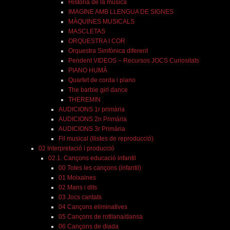
Història de la música
IMAGINE AMB LLENGUA DE SIGNES
MÀQUINES MUSICALS
MASCLETAS
ORQUESTRA I COR
Orquestra Simfònica diferent
Pendent VIDEOS – Recursos JOCS Curiositats
PIANO HUMÀ
Quartet de corda i piano
The barbie girl dance
THEREMIN
AUDICIONS 1r primària
AUDICIONS 2n Primària
AUDICIONS 3r Primària
Fil musical (llistes de reproducció)
02 Interpretació i producció
02.1. Cançons educació infantil
00 Totes les cançons (infantil)
01 Moixaines
02 Mans i dits
03 Jocs cantats
04 Cançons eliminatives
05 Cançons de rotllana/dansa
06 Cançons de diada