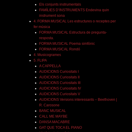
Els conjunts instrumentals
FAMÍLIES D’INSTRUMENTS Endevina quin
instrument sona
4. FORMA MUSICAL Les estructures o receptes per
fer música
FORMA MUSICAL Estructura de pregunta-
resposta.
FORMA MUSICAL Poema simfònic
FORMA MUSICAL Rondó
4. Musicogrames
5. FLIPA
A CAPPELLA
AUDICIONS Curiositats I
AUDICIONS Curiositats II
AUDICIONS Curiositats III
AUDICIONS Curiositats IV
AUDICIONS Curiositats V
AUDICIONS Versions interessants – Beethoven |
R. Carosone
BANC MUSICAL
CALL ME MAYBE
DANSA MACABRE
GAT QUE TOCA EL PIANO