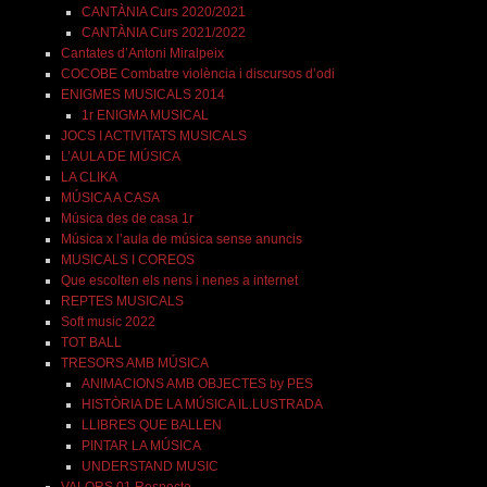
CANTÀNIA Curs 2020/2021
CANTÀNIA Curs 2021/2022
Cantates d’Antoni Miralpeix
COCOBE Combatre violència i discursos d’odi
ENIGMES MUSICALS 2014
1r ENIGMA MUSICAL
JOCS I ACTIVITATS MUSICALS
L’AULA DE MÚSICA
LA CLIKA
MÚSICA A CASA
Música des de casa 1r
Música x l’aula de música sense anuncis
MUSICALS I COREOS
Que escolten els nens i nenes a internet
REPTES MUSICALS
Soft music 2022
TOT BALL
TRESORS AMB MÚSICA
ANIMACIONS AMB OBJECTES by PES
HISTÒRIA DE LA MÚSICA IL.LUSTRADA
LLIBRES QUE BALLEN
PINTAR LA MÚSICA
UNDERSTAND MUSIC