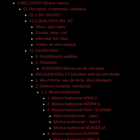
0 RECURSOS Música i dansa
01 Percepció, comprensió i valoració
01.1 SO I SILENCI
01.2 QUALITATS DEL SO
Altura: agut i greu
Durada: llarg i curt
Intensitat: fort i fluix
Timbre: el color musical
01.3 AUDICIONS
0. Discriminació auditiva
0. Relaxació
AUDICIONS Música per fer-nos volar
000 AUDICIONS CS Escoltem amb els ulls oberts
1. Veu d’home i veu de dona. Veus blanques.
2. Gèneres musicals. Introducció.
2.1. Música tradicional
1. Música tradicional ÀFRICA
2. Música tradicional AMÈRICA
3. Música tradicional ÀSIA i OCEANIA
Música tradicional – Japó I
Música tradicional – Japó II
Música tradicional MONGÒLIA
4. Música tradicional EUROPA
Música tradicional GRÈCIA