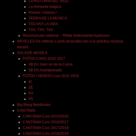
LA HISTÒRIA DEL VIOLÍ
La trompeta mágica
Poesia i música I
TERRA DE LA MÚSICA
TOCANT LA VIDA
TXA, TXA, TXA
Recursos per ordenar – Ritme Instruments Audicions
ARTICLES De reflexió o amb propostes per a la pràctica musical
docent
AULA DE MÚSICA
FOTOS CURS 2016 2017
3B En Joan ve de la Cuina
5B Els Avantpassats
FOTOS I VIDEOS Curs 2015 2016
4t
5È
P4
P5
Big Bang Beethoven
CANTÀNIA
CANTÀNIA Curs 2015/2016
CANTÀNIA Curs 2016/2017
CANTÀNIA Curs 2017/2018
CANTÀNIA Curs 2018/2019