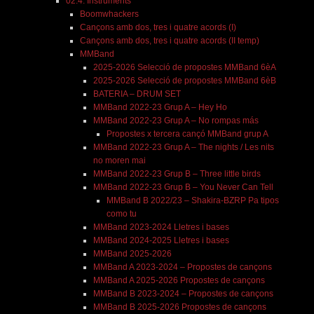
02.4. Instruments
Boomwhackers
Cançons amb dos, tres i quatre acords (I)
Cançons amb dos, tres i quatre acords (II temp)
MMBand
2025-2026 Selecció de propostes MMBand 6èA
2025-2026 Selecció de propostes MMBand 6èB
BATERIA – DRUM SET
MMBand 2022-23 Grup A – Hey Ho
MMBand 2022-23 Grup A – No rompas más
Propostes x tercera cançó MMBand grup A
MMBand 2022-23 Grup A – The nights / Les nits
no moren mai
MMBand 2022-23 Grup B – Three little birds
MMBand 2022-23 Grup B – You Never Can Tell
MMBand B 2022/23 – Shakira-BZRP Pa tipos
como tu
MMBand 2023-2024 Lletres i bases
MMBand 2024-2025 Lletres i bases
MMBand 2025-2026
MMBand A 2023-2024 – Propostes de cançons
MMBand A 2025-2026 Propostes de cançons
MMBand B 2023-2024 – Propostes de cançons
MMBand B 2025-2026 Propostes de cançons