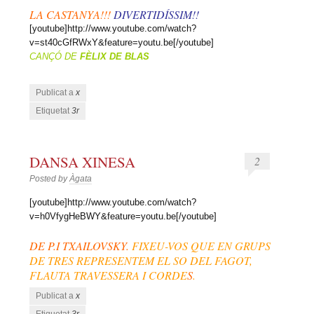
LA CASTANYA!!!
DIVERTIDÍSSIM!!
[youtube]http://www.youtube.com/watch?
v=st40cGfRWxY&feature=youtu.be[/youtube]
CANÇÓ DE
FÈLIX DE BLAS
Publicat a
x
Etiquetat
3r
DANSA XINESA
2
Posted by
Àgata
[youtube]http://www.youtube.com/watch?
v=h0VfygHeBWY&feature=youtu.be[/youtube]
DE P.I TXAILOVSKY.
FIXEU-VOS QUE EN GRUPS
DE TRES REPRESENTEM EL SO DEL FAGOT,
FLAUTA TRAVESSERA I CORDE
S
.
Publicat a
x