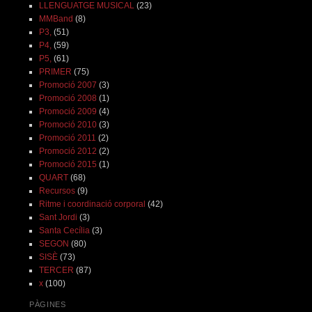
LLENGUATGE MUSICAL
(23)
MMBand
(8)
P3,
(51)
P4,
(59)
P5,
(61)
PRIMER
(75)
Promoció 2007
(3)
Promoció 2008
(1)
Promoció 2009
(4)
Promoció 2010
(3)
Promoció 2011
(2)
Promoció 2012
(2)
Promoció 2015
(1)
QUART
(68)
Recursos
(9)
Ritme i coordinació corporal
(42)
Sant Jordi
(3)
Santa Cecília
(3)
SEGON
(80)
SISÈ
(73)
TERCER
(87)
x
(100)
PÀGINES