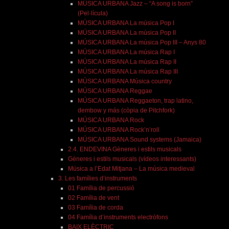
MÚSICA URBANA Jazz – “A song is born”
(Pel·lícula)
MÚSICA URBANA La música Pop I
MÚSICA URBANA La música Pop II
MÚSICA URBANA La música Pop III – Anys 80
MÚSICA URBANA La música Rap I
MÚSICA URBANA La música Rap II
MÚSICA URBANA La música Rap III
MÚSICA URBANA Música country
MÚSICA URBANA Reggae
MÚSICA URBANA Reggaeton, trap latino,
dembow y más (còpia de Pitchfork)
MÚSICA URBANA Rock
MÚSICA URBANA Rock’n’roll
MÚSICA URBANA Sound systems (Jamaica)
2.4. ENDEVINA Gèneres i estils musicals
Gèneres i estils musicals (vídeos interessants)
Música a l’Edat Mitjana – La música medieval
3. Les famílies d’instruments
01 Família de percussió
02 Família de vent
03 Família de corda
04 Família d’instruments electròfons
BAIX ELÈCTRIC