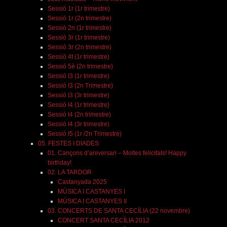
Sessió 1r (1r trimestre)
Sessió 1r (2n trimestre)
Sessió 2n (1r trimestre)
Sessió 3r (1r trimestre)
Sessió 3r (2n trimestre)
Sessió 4t (1r trimestre)
Sessió 5è (2n trimestre)
Sessió I3 (1r trimestre)
Sessió I3 (2n Trimestre)
Sessió I3 (3r trimestre)
Sessió I4 (1r trimestre)
Sessió I4 (2n trimestre)
Sessió I4 (3r trimestre)
Sessió I5 (1r /2n Trimestre)
05. FESTES I DIADES
01. Cançons d’aniversari – Moltes felicitats! Happy
birthday!
02. LA TARDOR
Castanyada 2025
MÚSICA I CASTANYES I
MÚSICA I CASTANYES II
03. CONCERTS DE SANTA CECÍLIA (22 novembre)
CONCERT SANTA CECÍLIA 2012