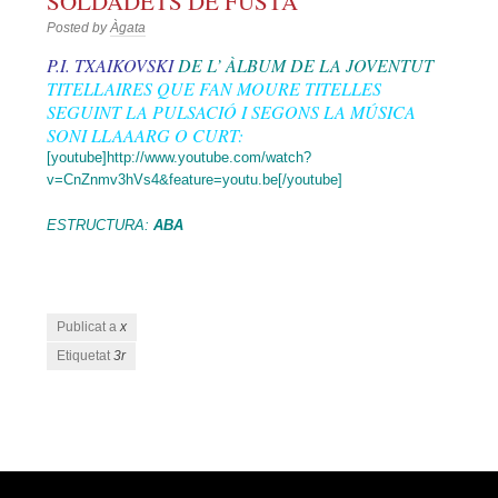
SOLDADETS DE FUSTA
Posted by
Àgata
P.I. TXAIKOVSKI
DE L’ ÀLBUM DE LA JOVENTUT
TITELLAIRES QUE FAN MOURE TITELLES
SEGUINT LA PULSACIÓ I SEGONS LA MÚSICA
SONI LLAAARG O CURT:
[youtube]http://www.youtube.com/watch?
v=CnZnmv3hVs4&feature=youtu.be[/youtube]
ESTRUCTURA:
ABA
Publicat a
x
Etiquetat
3r
Navegació pels articles