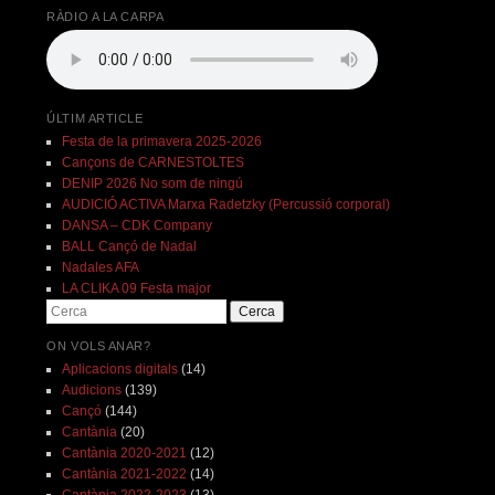
RÀDIO A LA CARPA
ÚLTIM ARTICLE
Festa de la primavera 2025-2026
Cançons de CARNESTOLTES
DENIP 2026 No som de ningú
AUDICIÓ ACTIVA Marxa Radetzky (Percussió corporal)
DANSA – CDK Company
BALL Cançó de Nadal
Nadales AFA
LA CLIKA 09 Festa major
Cerca
ON VOLS ANAR?
Aplicacions digitals
(14)
Audicions
(139)
Cançó
(144)
Cantània
(20)
Cantània 2020-2021
(12)
Cantània 2021-2022
(14)