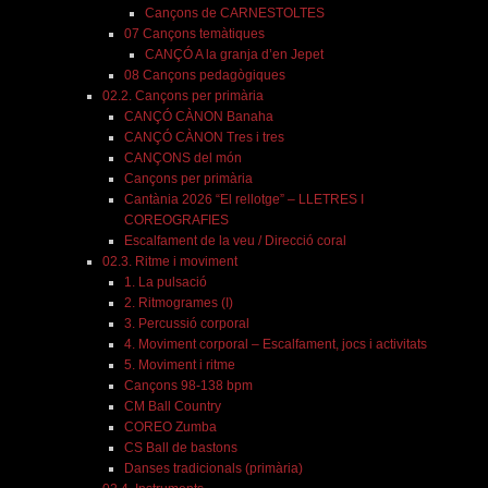
Cançons de CARNESTOLTES
07 Cançons temàtiques
CANÇÓ A la granja d’en Jepet
08 Cançons pedagògiques
02.2. Cançons per primària
CANÇÓ CÀNON Banaha
CANÇÓ CÀNON Tres i tres
CANÇONS del món
Cançons per primària
Cantània 2026 “El rellotge” – LLETRES I
COREOGRAFIES
Escalfament de la veu / Direcció coral
02.3. Ritme i moviment
1. La pulsació
2. Ritmogrames (I)
3. Percussió corporal
4. Moviment corporal – Escalfament, jocs i activitats
5. Moviment i ritme
Cançons 98-138 bpm
CM Ball Country
COREO Zumba
CS Ball de bastons
Danses tradicionals (primària)