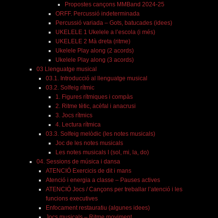
Propostes cançons MMBand 2024-25
ORFF. Percussió indeterminada
Percussió variada – Gots, batucades (idees)
UKELELE 1 Ukelele a l’escola (i més)
UKELELE 2 Mà dreta (ritme)
Ukelele Play along (2 acords)
Ukelele Play along (3 acords)
03 Llenguatge musical
03.1. Introducció al llenguatge musical
03.2. Solfeig rítmic
1. Figures rítmiques i compàs
2. Ritme tètic, acèfal i anacrusi
3. Jocs rítmics
4. Lectura rítmica
03.3. Solfeig melòdic (les notes musicals)
Joc de les notes musicals
Les notes musicals I (sol, mi, la, do)
04. Sessions de música i dansa
ATENCIÓ Exercicis de dit i mans
Atenció i energia a classe – Pauses actives
ATENCIÓ Jocs / Cançons per treballar l’atenció i les
funcions executives
Enfocament restauratiu (algunes idees)
Jocs musicals – Ritme moviment