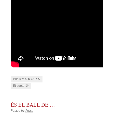
Publicat a
TERCER
Etiquetat
3r
ÉS EL BALL DE …
Posted by
Àgata