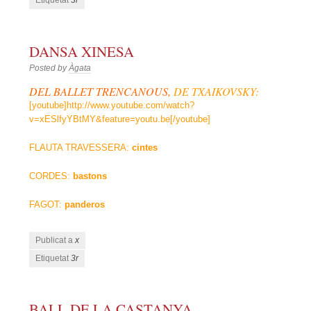
Etiquetat
3r
DANSA XINESA
Posted by
Àgata
DEL BALLET TRENCANOUS,
DE TXAIKOVSKY:
[youtube]http://www.youtube.com/watch?
v=xESlfyYBtMY&feature=youtu.be[/youtube]
FLAUTA TRAVESSERA:
cintes
CORDES:
bastons
FAGOT:
panderos
Publicat a
x
Etiquetat
3r
BALL DE LA CASTANYA