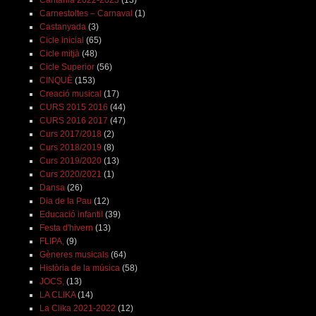
Cantània 2022-2023
(13)
Carnestoltes – Carnaval
(1)
Castanyada
(3)
Cicle inicial
(65)
Cicle mitjà
(48)
Cicle Superior
(56)
CINQUÈ
(153)
Creació musical
(17)
CURS 2015 2016
(44)
CURS 2016 2017
(47)
Curs 2017/2018
(2)
Curs 2018/2019
(8)
Curs 2019/2020
(13)
Curs 2020/2021
(1)
Dansa
(26)
Dia de la Pau
(12)
Educació infantil
(39)
Festa d'hivern
(13)
FLIPA,
(9)
Gèneres musicals
(64)
Història de la música
(58)
JOCS,
(13)
LA CLIKA
(14)
La Clika 2021-2022
(12)