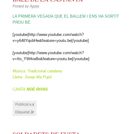
Posted by
Àgata
LA PRIMERA VEGADA QUE EL BALLEM I ENS HA SORTIT
PROU BÉ:
[youtube]http://www.youtube.com/watch?
v=y64tlYqsbHw&feature=youtu.be[/youtube]
[youtube]http://www.youtube.com/watch?
v=Ito_YWrkw8o&feature=youtu.be[/youtube]
Música: Tradicional catalana
Lletra: Josep Ma Pujol
CANTA
NOÈ RIVAS
Publicat a
x
Etiquetat
3r