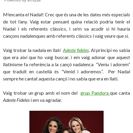
M’encanta el Nadal! Crec que és una de les dates més especials
de tot l’any. Vaig estar pensant quina relació podria tenir el
Nadal i els referents clàssics, i se’m va acudir si hi hauria
cançons nadalenques amb referents clàssics i vaig veure que sí.
Vaig trobar la nadala en llatí
Adeste
fideles
. Al principi no sabia
que era així que ho vaig buscar, i em vaig adonar que aquest
llatinisme fa referència a la cançó nadalenca “Veniu i adorem”
que traduït en castellà és “Venid i adoremos”. Per Nadal
sempre he cantat aquesta cançó i no sabia que era en llatí.
Vaig trobar un grup amb el nom del
grup Pandora
que canta
Adeste Fideles
i em va agradar.