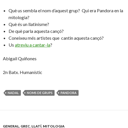
Què us sembla el nom d’aquest grup? Qui era Pandora en la
mitologia?
Què és un llatinisme?
De què parla aquesta cançó?
Coneixeu més artistes que cantin aquesta cançó?
Us
atreviu a cantar-la
?
Abigail Quiñones
2n Batx. Humanístic
NADAL
NOMS DE GRUPS
PANDORA
GENERAL
,
GREC
,
LLATÍ
,
MITOLOGIA