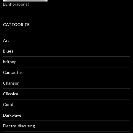
L'Enhorabona!
CATEGORIES
Art
Blues
britpop
Cantautor
Chanson
Clàssica
Coral
Darkwave
Electro-discuting