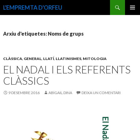
Cerca
L'EMPREMTA D'ORFEU
VÉS
MENÚ
AL
PRINCI
CONTINGUT
Arxiu d'etiquetes: Noms de grups
CLÀSSICA
,
GENERAL
,
LLATÍ
,
LLATINISMES
,
MITOLOGIA
EL NADAL I ELS REFERENTS
CLÀSSICS
9 DESEMBRE 2016
ABIGAIL.DINA
DEIXA UN COMENTARI