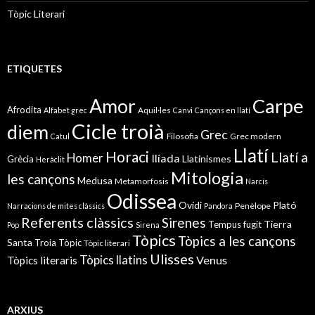
Tòpic Literari
ETIQUETES
Amor
Carpe
Afrodita
Aquil·les
Alfabet grec
Canvi
Cançons en llatí
Cicle troià
diem
Grec
Filosofia
Grec modern
Catul
Llatí
Horaci
Llatí a
Homer
Ilíada
Llatinismes
Grècia
Heràclit
Mitologia
les cançons
Medusa
Metamorfosis
Narcís
Odissea
Ovidi
Plató
Penèlope
Narracions de mites clàssics
Pandora
Referents clàssics
Sirenes
Tierra
Tempus fugit
Pop
Sirena
Tòpics
Tòpics a les cançons
Santa
Troia
Tòpic
Tòpic literari
Ulisses
Tòpics llatins
Venus
Tòpics literaris
ARXIUS