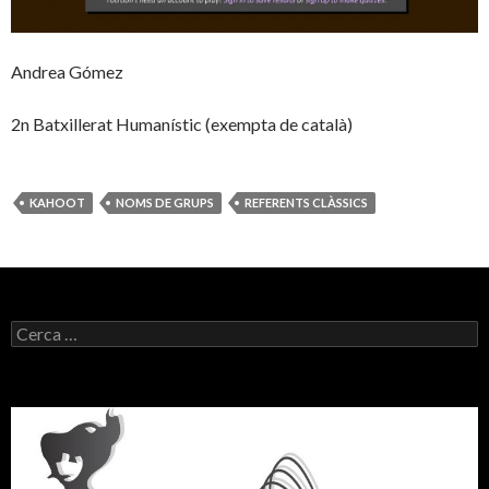
Andrea Gómez
2n Batxillerat Humanístic (exempta de català)
KAHOOT
NOMS DE GRUPS
REFERENTS CLÀSSICS
C
e
r
c
a
: