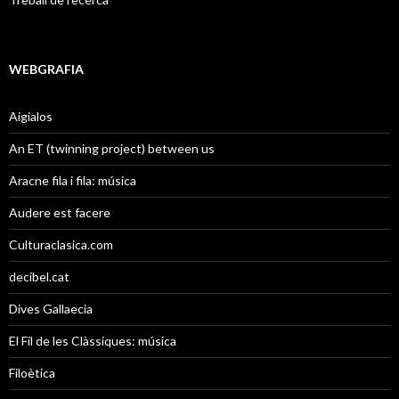
WEBGRAFIA
Aigialos
An ET (twinning project) between us
Aracne fila i fila: música
Audere est facere
Culturaclasica.com
decibel.cat
Dives Gallaecia
El Fil de les Clàssiques: música
Filoètica