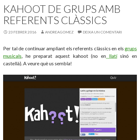
KAHOOT DE GRUPS AMB
REFERENTS CLÀSSICS
23 FEBRER 2016
ANDREAGOMEZ
DEIXA UN COMENTARI
Per tal de continuar ampliant els referents clàssics en els
grups
musicals
, he preparat aquest kahoot (no en
llatí
sinó en
castellà). A veure què us sembla!