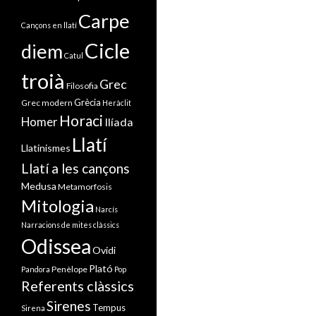
Carpe
Cançons en llatí
Cicle
diem
Catul
troià
Grec
Filosofia
Grècia
Grec modern
Heràclit
Horaci
Homer
Ilíada
Llatí
Llatinismes
Llatí a les cançons
Medusa
Metamorfosis
Mitologia
Narcís
Narracions de mites clàssics
Odissea
Ovidi
Plató
Penèlope
Pandora
Pop
Referents clàssics
Sirenes
Tempus
Sirena