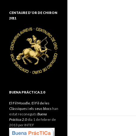
CENTAURE D’OR DE CHIRON
2011
BUENA PRÁCTICA 2.0
El Fil Moodle
,
El Fil de les
Clàssiques i els seus blocs
han
estat reconeguts
Buena
Práctica 2.0
dia 1 de febrer de
2013 per INTEF