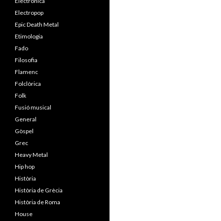
Electrònica
Electropop
Epic Death Metal
Etimologia
Fado
Filosofia
Flamenc
Folclòrica
Folk
Fusió musical
General
Gòspel
Grec
Heavy Metal
Hip hop
Història
Història de Grècia
Història de Roma
House