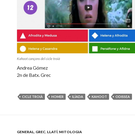
Kahoot cançons del cicle troià
Andrea Gómez
2n de Batx. Grec
CICLE TROIÀ
HOMER
ILÍADA
KAHOOT
ODISSEA
GENERAL
,
GREC
,
LLATÍ
,
MITOLOGIA