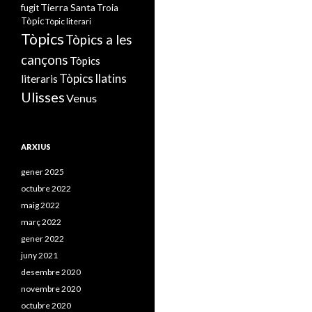
Tierra Santa
fugit
Troia
Tòpic
Tòpic literari
Tòpics
Tòpics a les
cançons
Tòpics
Tòpics llatins
literaris
Ulisses
Venus
ARXIUS
gener 2025
octubre 2022
maig 2022
març 2022
gener 2022
juny 2021
desembre 2020
novembre 2020
octubre 2020