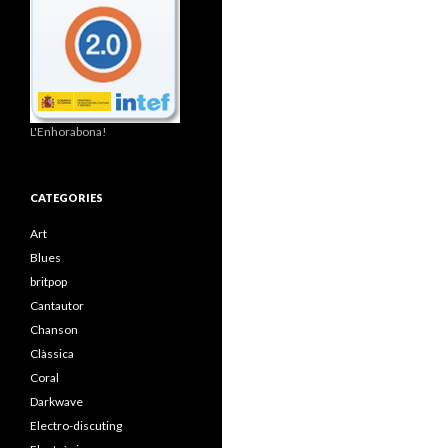
L'Enhorabona!
CATEGORIES
Art
Blues
britpop
Cantautor
Chanson
Clàssica
Coral
Darkwave
Electro-discuting