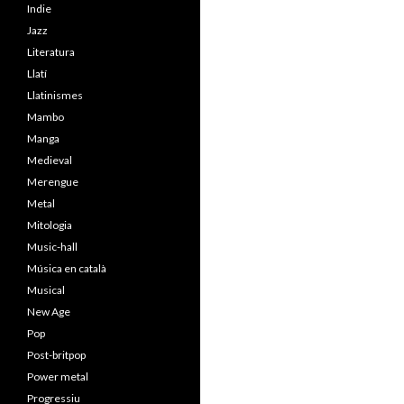
Indie
Jazz
Literatura
Llatí
Llatinismes
Mambo
Manga
Medieval
Merengue
Metal
Mitologia
Music-hall
Música en català
Musical
New Age
Pop
Post-britpop
Power metal
Progressiu