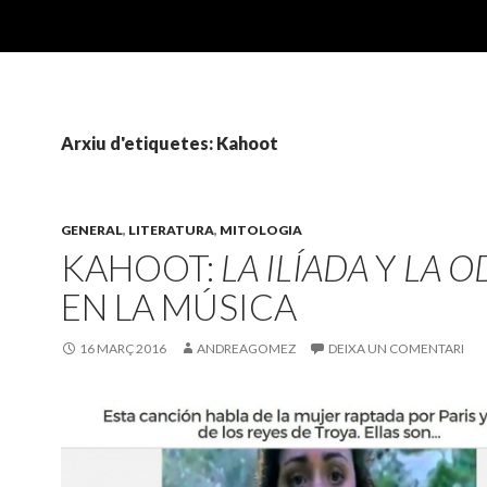
Arxiu d'etiquetes: Kahoot
GENERAL
,
LITERATURA
,
MITOLOGIA
KAHOOT:
LA ILÍADA
Y
LA O
EN LA MÚSICA
16 MARÇ 2016
ANDREAGOMEZ
DEIXA UN COMENTARI