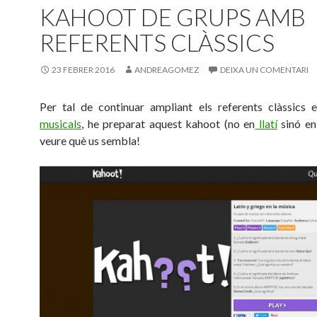
KAHOOT DE GRUPS AMB
REFERENTS CLÀSSICS
23 FEBRER 2016
ANDREAGOMEZ
DEIXA UN COMENTARI
Per tal de continuar ampliant els referents clàssics 
musicals
, he preparat aquest kahoot (no en
llatí
sinó en 
veure què us sembla!