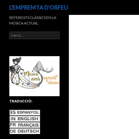
Cerca
L'EMPREMTA D'ORFEU
REFERENTS CLÀSSICS EN LA
MÚSICA ACTUAL
C
e
r
c
a
:
TRADUCCIÓ: