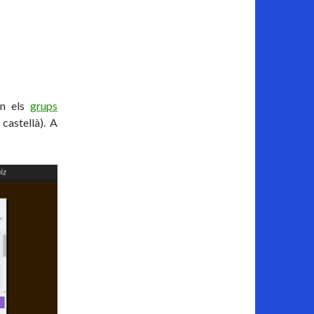
en els
grups
castellà). A