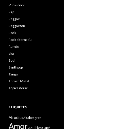
Punk-rock
Rap
Reggae
Reggaetón
Rock
Rock alternatiu
Rumba
ska
Soul
Synthpop
Tango
Thrash Metal
Tòpic Literari
ETIQUETES
Afrodita
Alfabet grec
Amor
Aquil·les
Canvi