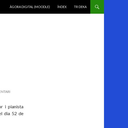
VÉS AL CONTINGUT
ÀGORA DIGITAL (MOODLE)
ÍNDEX
TR DEKA
ENTARI
r i pianista
l dia 52 de