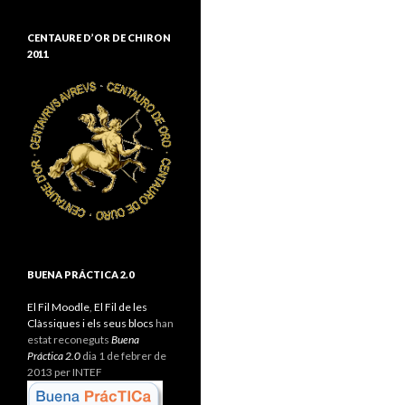
CENTAURE D’OR DE CHIRON
2011
BUENA PRÁCTICA 2.0
El Fil Moodle
,
El Fil de les
Clàssiques i els seus blocs
han
estat reconeguts
Buena
Práctica 2.0
dia 1 de febrer de
2013 per INTEF