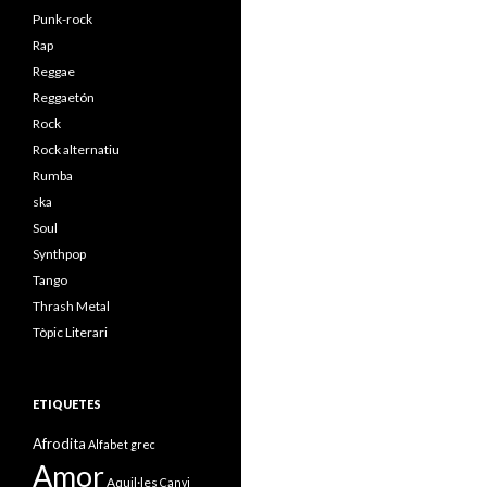
Punk-rock
Rap
Reggae
Reggaetón
Rock
Rock alternatiu
Rumba
ska
Soul
Synthpop
Tango
Thrash Metal
Tòpic Literari
ETIQUETES
Afrodita
Alfabet grec
Amor
Aquil·les
Canvi