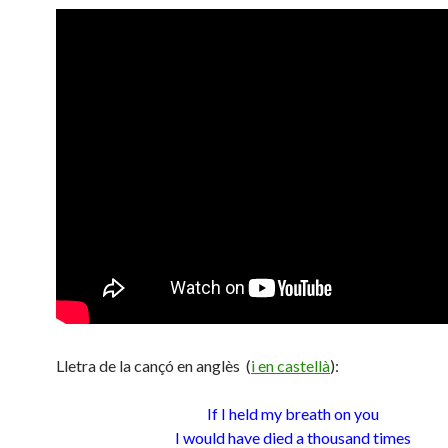
Lletra de la cançó en anglès (
i en castellà
):
If I held my breath on you
I would have died a thousand times