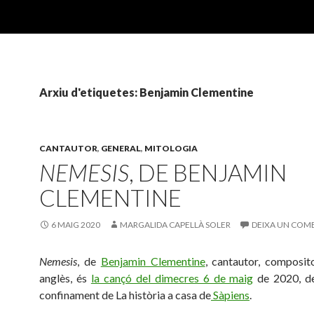
Arxiu d'etiquetes: Benjamin Clementine
CANTAUTOR
,
GENERAL
,
MITOLOGIA
NEMESIS
, DE BENJAMIN
CLEMENTINE
6 MAIG 2020
MARGALIDA CAPELLÀ SOLER
DEIXA UN COM
Nemesis
, de
Benjamin Clementine
, cantautor, composito
anglès, és
la cançó del dimecres 6 de maig
de 2020, de
confinament de La història a casa de
Sàpiens
.