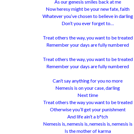
As our genesis smiles back at me
Now heresy might be your new fate, faith
Whatever you‘ve chosen to believe in darling
Don’t you ever forget to…
Treat others the way, you want to be treated
Remember your days are fully numbered
Treat others the way, you want to be treated
Remember your days are fully numbered
Can’t say anything for you no more
Nemesis is on your case, darling
Next time
Treat others the way you want to be treated
Otherwise you’ll get your punishment
And life ain’t a b*tch
Nemesis is, nemesis is, nemesis is, nemesis is
Is the mother of karma