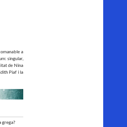
ecomanable a
m: singular,
nitat de Nina
ith Piaf i la
a grega?