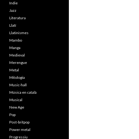
Indie
Jazz
Literatura
Llatí
Llatinismes
Mambo
Manga
Medieval
Merengue
Metal
Mitologia
Music-hall
Música en català
Musical
New Age
Pop
Post-britpop
Power metal
Progressiu