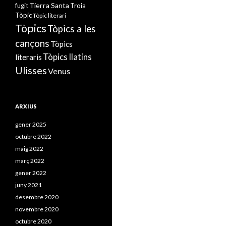
Tierra Santa
fugit
Troia
Tòpic
Tòpic literari
Tòpics
Tòpics a les
cançons
Tòpics
Tòpics llatins
literaris
Ulisses
Venus
ARXIUS
gener 2025
octubre 2022
maig 2022
març 2022
gener 2022
juny 2021
desembre 2020
novembre 2020
octubre 2020