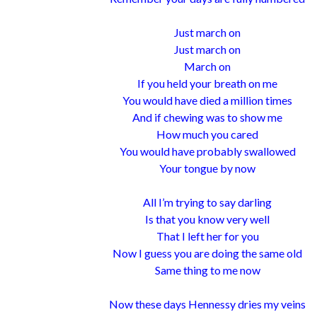
Just march on
Just march on
March on
If you held your breath on me
You would have died a million times
And if chewing was to show me
How much you cared
You would have probably swallowed
Your tongue by now
All I’m trying to say darling
Is that you know very well
That I left her for you
Now I guess you are doing the same old
Same thing to me now
Now these days Hennessy dries my veins