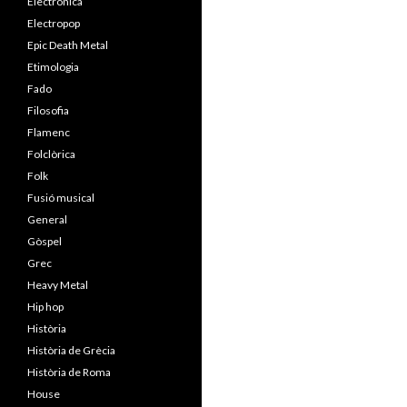
Electrònica
Electropop
Epic Death Metal
Etimologia
Fado
Filosofia
Flamenc
Folclòrica
Folk
Fusió musical
General
Gòspel
Grec
Heavy Metal
Hip hop
Història
Història de Grècia
Història de Roma
House