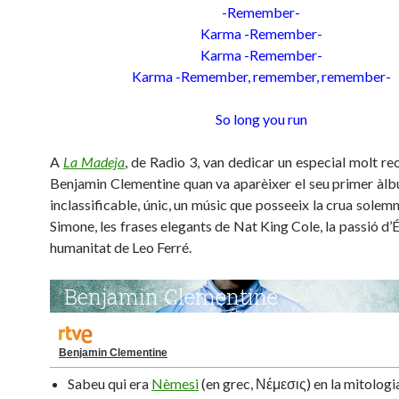
-Remember-
Karma -Remember-
Karma -Remember-
Karma -Remember, remember, remember-
So long you run
A
La Madeja
, de Radio 3, van dedicar un especial molt r
Benjamin Clementine quan va aparèixer el seu primer àlbu
inclassificable, únic, un músic que posseeix la crua solem
Simone, les frases elegants de Nat King Cole, la passió d’Éd
humanitat de Leo Ferré.
Benjamin Clementine
Sabeu qui era
Nèmesi
(en grec, Νέμεσις) en la mitologi