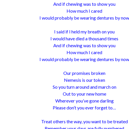
And if chewing was to show you
How much I cared
I would probably be wearing dentures by no
I said if I held my breath on you
I would have died a thousand times
And if chewing was to show you
How much I cared
I would probably be wearing dentures by no
Our promises broken
Nemesis is our token
So you turn around and march on
Out to your new home
Wherever you’ve gone darling
Please don’t you ever forget to…
Treat others the way, you want to be treated
Remember your days are fully numbered