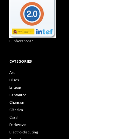
L'Enhorabona!
CATEGORIES
Art
Blues
britpop
Cantautor
Chanson
Clàssica
Coral
Darkwave
Electro-discuting