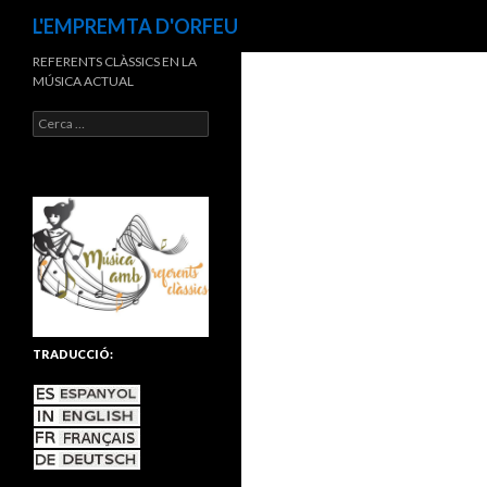
Cerca
L'EMPREMTA D'ORFEU
REFERENTS CLÀSSICS EN LA
MÚSICA ACTUAL
C
e
r
c
a
:
TRADUCCIÓ: