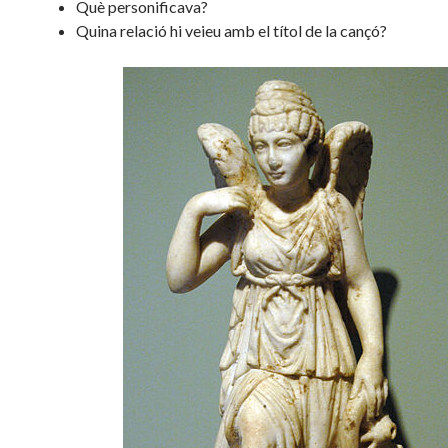
Què personificava?
Quina relació hi veieu amb el títol de la cançó?