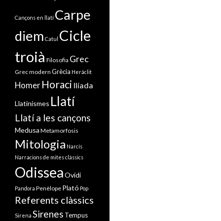
Carpe
Cançons en llatí
Cicle
diem
Catul
troià
Grec
Filosofia
Grècia
Grec modern
Heràclit
Horaci
Homer
Ilíada
Llatí
Llatinismes
Llatí a les cançons
Medusa
Metamorfosis
Mitologia
Narcís
Narracions de mites clàssics
Odissea
Ovidi
Plató
Penèlope
Pandora
Pop
Referents clàssics
Sirenes
Tempus
Sirena